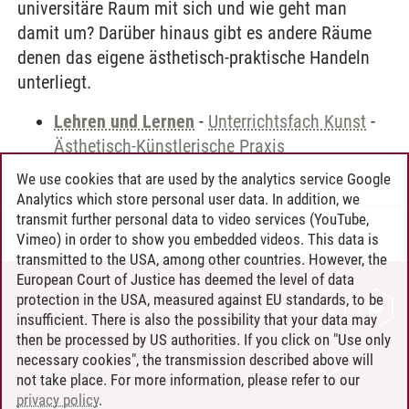
universitäre Raum mit sich und wie geht man
damit um? Darüber hinaus gibt es andere Räume
denen das eigene ästhetisch-praktische Handeln
unterliegt.
Lehren und Lernen
-
Unterrichtsfach Kunst
-
Ästhetisch-Künstlerische Praxis
We use cookies that are used by the analytics service Google
Analytics which store personal user data. In addition, we
transmit further personal data to video services (YouTube,
Andreea Tribel
/
30.06.2024
Vimeo) in order to show you embedded videos. This data is
transmitted to the USA, among other countries. However, the
European Court of Justice has deemed the level of data
protection in the USA, measured against EU standards, to be
CONTACT
insufficient. There is also the possibility that your data may
LEUPHANA AS EMPLOYER
then be processed by US authorities. If you click on "Use only
INTRANET
necessary cookies", the transmission described above will
not take place. For more information, please refer to our
SITE NOTICE
privacy policy
.
PRIVACY POLICY