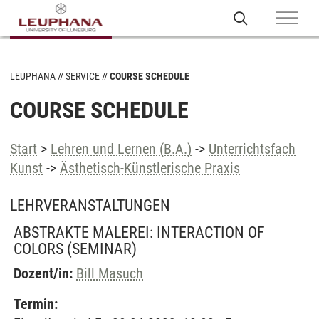
LEUPHANA
SERVICE
COURSE SCHEDULE
COURSE SCHEDULE
Start
>
Lehren und Lernen (B.A.)
->
Unterrichtsfach
Kunst
->
Ästhetisch-Künstlerische Praxis
LEHRVERANSTALTUNGEN
ABSTRAKTE MALEREI: INTERACTION OF
COLORS
(SEMINAR)
Dozent/in:
Bill Masuch
Termin: