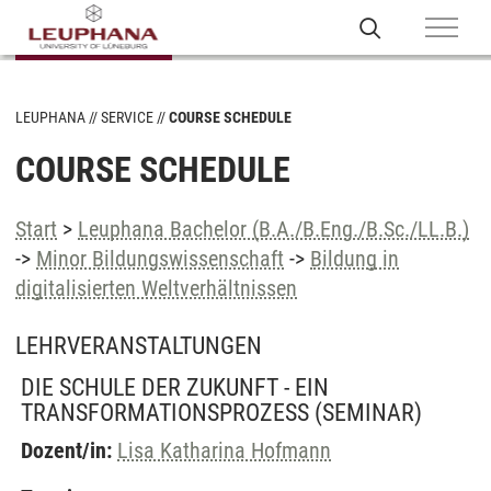
LEUPHANA
SERVICE
COURSE SCHEDULE
COURSE SCHEDULE
Start
>
Leuphana Bachelor (B.A./B.Eng./B.Sc./LL.B.)
->
Minor Bildungswissenschaft
->
Bildung in
digitalisierten Weltverhältnissen
LEHRVERANSTALTUNGEN
DIE SCHULE DER ZUKUNFT - EIN
TRANSFORMATIONSPROZESS
(SEMINAR)
Dozent/in:
Lisa Katharina Hofmann