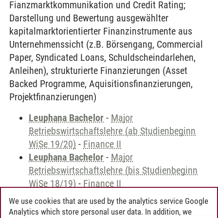
Fianzmarktkommunikation und Credit Rating;
Darstellung und Bewertung ausgewählter
kapitalmarktorientierter Finanzinstrumente aus
Unternehmenssicht (z.B. Börsengang, Commercial
Paper, Syndicated Loans, Schuldscheindarlehen,
Anleihen), strukturierte Finanzierungen (Asset
Backed Programme, Aquisitionsfinanzierungen,
Projektfinanzierungen)
Leuphana Bachelor
-
Major
Betriebswirtschaftslehre (ab Studienbeginn
WiSe 19/20)
-
Finance II
Leuphana Bachelor
-
Major
Betriebswirtschaftslehre (bis Studienbeginn
WiSe 18/19)
-
Finance II
We use cookies that are used by the analytics service Google
Analytics which store personal user data. In addition, we