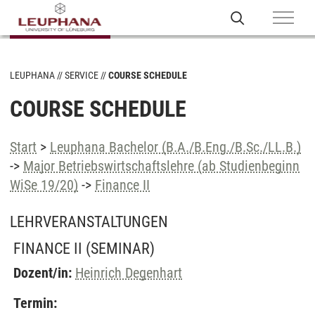
LEUPHANA
SERVICE
COURSE SCHEDULE
COURSE SCHEDULE
Start
>
Leuphana Bachelor (B.A./B.Eng./B.Sc./LL.B.)
->
Major Betriebswirtschaftslehre (ab Studienbeginn
WiSe 19/20)
->
Finance II
LEHRVERANSTALTUNGEN
FINANCE II
(SEMINAR)
Dozent/in:
Heinrich Degenhart
Termin: