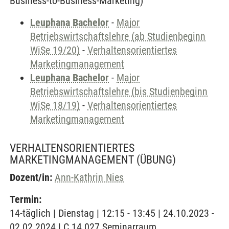
Business-to-Business-Marketing)
Leuphana Bachelor
-
Major
Betriebswirtschaftslehre (ab Studienbeginn
WiSe 19/20)
-
Verhaltensorientiertes
Marketingmanagement
Leuphana Bachelor
-
Major
Betriebswirtschaftslehre (bis Studienbeginn
WiSe 18/19)
-
Verhaltensorientiertes
Marketingmanagement
VERHALTENSORIENTIERTES
MARKETINGMANAGEMENT
(ÜBUNG)
Dozent/in:
Ann-Kathrin Nies
Termin:
14-täglich | Dienstag | 12:15 - 13:45 | 24.10.2023 -
02.02.2024 | C 14.027 Seminarraum