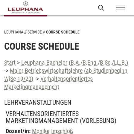
LEUPHANA
SERVICE
COURSE SCHEDULE
COURSE SCHEDULE
Start
>
Leuphana Bachelor (B.A./B.Eng./B.Sc./LL.B.)
->
Major Betriebswirtschaftslehre (ab Studienbeginn
WiSe 19/20)
->
Verhaltensorientiertes
Marketingmanagement
LEHRVERANSTALTUNGEN
VERHALTENSORIENTIERTES
MARKETINGMANAGEMENT
(VORLESUNG)
Dozent/in:
Monika Imschloß