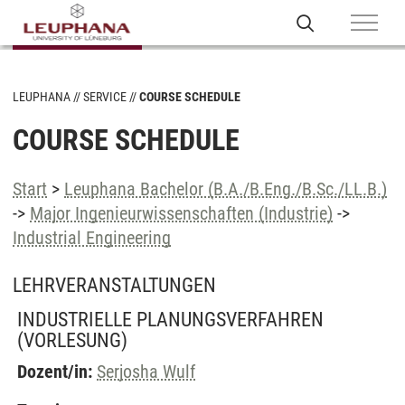
LEUPHANA
SERVICE
COURSE SCHEDULE
COURSE SCHEDULE
Start
>
Leuphana Bachelor (B.A./B.Eng./B.Sc./LL.B.)
->
Major Ingenieurwissenschaften (Industrie)
->
Industrial Engineering
LEHRVERANSTALTUNGEN
INDUSTRIELLE PLANUNGSVERFAHREN
(VORLESUNG)
Dozent/in:
Serjosha Wulf