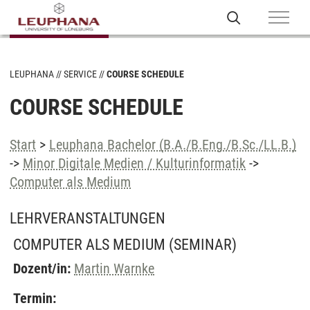
LEUPHANA
SERVICE
COURSE SCHEDULE
COURSE SCHEDULE
Start
>
Leuphana Bachelor (B.A./B.Eng./B.Sc./LL.B.)
->
Minor Digitale Medien / Kulturinformatik
->
Computer als Medium
LEHRVERANSTALTUNGEN
COMPUTER ALS MEDIUM
(SEMINAR)
Dozent/in:
Martin Warnke
Termin: