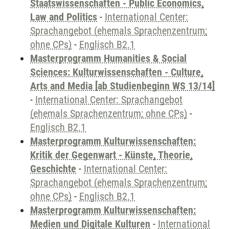
Staatswissenschaften - Public Economics,
Law and Politics
-
International Center:
Sprachangebot (ehemals Sprachenzentrum;
ohne CPs)
-
Englisch B2.1
Masterprogramm Humanities & Social
Sciences: Kulturwissenschaften - Culture,
Arts and Media [ab Studienbeginn WS 13/14]
-
International Center: Sprachangebot
(ehemals Sprachenzentrum; ohne CPs)
-
Englisch B2.1
Masterprogramm Kulturwissenschaften:
Kritik der Gegenwart - Künste, Theorie,
Geschichte
-
International Center:
Sprachangebot (ehemals Sprachenzentrum;
ohne CPs)
-
Englisch B2.1
Masterprogramm Kulturwissenschaften:
Medien und Digitale Kulturen
-
International