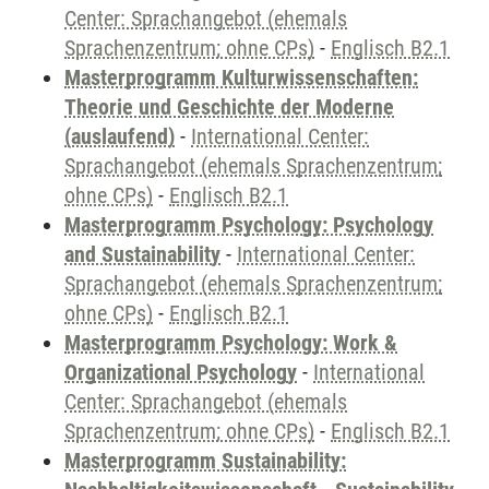
Center: Sprachangebot (ehemals
Sprachenzentrum; ohne CPs)
-
Englisch B2.1
Masterprogramm Kulturwissenschaften:
Theorie und Geschichte der Moderne
(auslaufend)
-
International Center:
Sprachangebot (ehemals Sprachenzentrum;
ohne CPs)
-
Englisch B2.1
Masterprogramm Psychology: Psychology
and Sustainability
-
International Center:
Sprachangebot (ehemals Sprachenzentrum;
ohne CPs)
-
Englisch B2.1
Masterprogramm Psychology: Work &
Organizational Psychology
-
International
Center: Sprachangebot (ehemals
Sprachenzentrum; ohne CPs)
-
Englisch B2.1
Masterprogramm Sustainability: