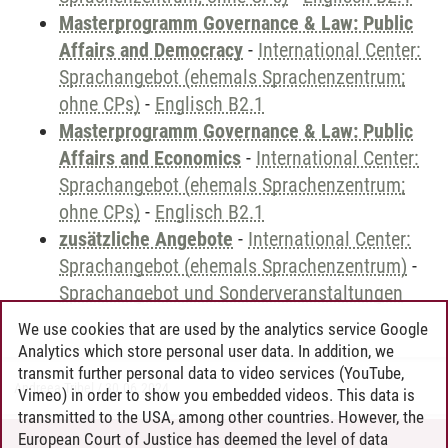
Masterprogramm Governance & Law: Public
Affairs and Democracy
-
International Center:
Sprachangebot (ehemals Sprachenzentrum;
ohne CPs)
-
Englisch B2.1
Masterprogramm Governance & Law: Public
Affairs and Economics
-
International Center:
Sprachangebot (ehemals Sprachenzentrum;
ohne CPs)
-
Englisch B2.1
zusätzliche Angebote
-
International Center:
Sprachangebot (ehemals Sprachenzentrum)
-
Sprachangebot und Sonderveranstaltungen
We use cookies that are used by the analytics service Google
Analytics which store personal user data. In addition, we
transmit further personal data to video services (YouTube,
Andreea Tribel
/
30.06.2024
Vimeo) in order to show you embedded videos. This data is
transmitted to the USA, among other countries. However, the
European Court of Justice has deemed the level of data