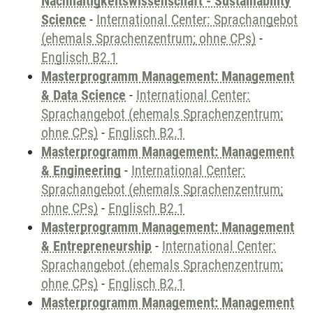
Nachhaltigkeitswissenschaft - Sustainability
Science
-
International Center: Sprachangebot
(ehemals Sprachenzentrum; ohne CPs)
-
Englisch B2.1
Masterprogramm Management: Management
& Data Science
-
International Center:
Sprachangebot (ehemals Sprachenzentrum;
ohne CPs)
-
Englisch B2.1
Masterprogramm Management: Management
& Engineering
-
International Center:
Sprachangebot (ehemals Sprachenzentrum;
ohne CPs)
-
Englisch B2.1
Masterprogramm Management: Management
& Entrepreneurship
-
International Center:
Sprachangebot (ehemals Sprachenzentrum;
ohne CPs)
-
Englisch B2.1
Masterprogramm Management: Management