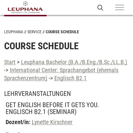
LEUPHANA
SERVICE
COURSE SCHEDULE
COURSE SCHEDULE
Start
>
Leuphana Bachelor (B.A./B.Eng./B.Sc./LL.B.)
->
International Center: Sprachangebot (ehemals
Sprachenzentrum)
->
Englisch B2.1
LEHRVERANSTALTUNGEN
GET ENGLISH BEFORE IT GETS YOU.
ENGLISCH B2.1
(SEMINAR)
Dozent/in:
Lynette Kirschner