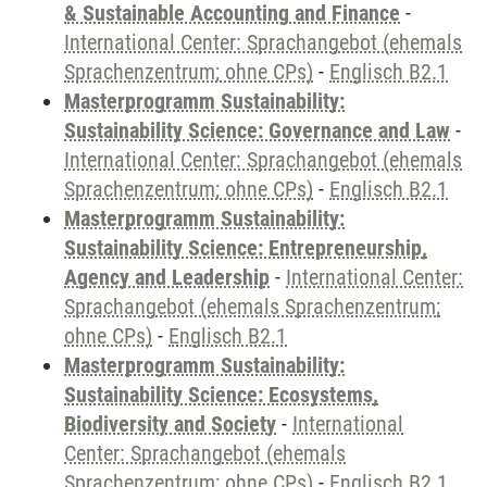
& Sustainable Accounting and Finance
-
International Center: Sprachangebot (ehemals
Sprachenzentrum; ohne CPs)
-
Englisch B2.1
Masterprogramm Sustainability:
Sustainability Science: Governance and Law
-
International Center: Sprachangebot (ehemals
Sprachenzentrum; ohne CPs)
-
Englisch B2.1
Masterprogramm Sustainability:
Sustainability Science: Entrepreneurship,
Agency and Leadership
-
International Center:
Sprachangebot (ehemals Sprachenzentrum;
ohne CPs)
-
Englisch B2.1
Masterprogramm Sustainability:
Sustainability Science: Ecosystems,
Biodiversity and Society
-
International
Center: Sprachangebot (ehemals
Sprachenzentrum; ohne CPs)
-
Englisch B2.1