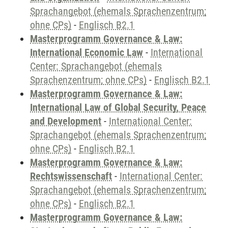
Sprachangebot (ehemals Sprachenzentrum;
ohne CPs)
-
Englisch B2.1
Masterprogramm Governance & Law:
International Economic Law
-
International
Center: Sprachangebot (ehemals
Sprachenzentrum; ohne CPs)
-
Englisch B2.1
Masterprogramm Governance & Law:
International Law of Global Security, Peace
and Development
-
International Center:
Sprachangebot (ehemals Sprachenzentrum;
ohne CPs)
-
Englisch B2.1
Masterprogramm Governance & Law:
Rechtswissenschaft
-
International Center:
Sprachangebot (ehemals Sprachenzentrum;
ohne CPs)
-
Englisch B2.1
Masterprogramm Governance & Law: