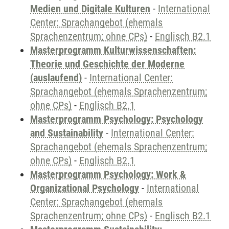
Medien und Digitale Kulturen
-
International
Center: Sprachangebot (ehemals
Sprachenzentrum; ohne CPs)
-
Englisch B2.1
Masterprogramm Kulturwissenschaften:
Theorie und Geschichte der Moderne
(auslaufend)
-
International Center:
Sprachangebot (ehemals Sprachenzentrum;
ohne CPs)
-
Englisch B2.1
Masterprogramm Psychology: Psychology
and Sustainability
-
International Center:
Sprachangebot (ehemals Sprachenzentrum;
ohne CPs)
-
Englisch B2.1
Masterprogramm Psychology: Work &
Organizational Psychology
-
International
Center: Sprachangebot (ehemals
Sprachenzentrum; ohne CPs)
-
Englisch B2.1