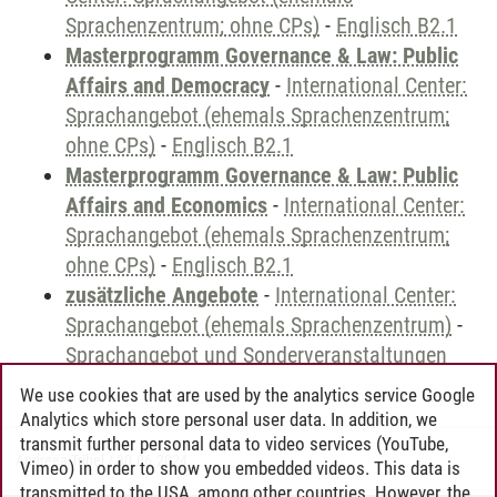
Sprachenzentrum; ohne CPs)
-
Englisch B2.1
Masterprogramm Governance & Law: Public
Affairs and Democracy
-
International Center:
Sprachangebot (ehemals Sprachenzentrum;
ohne CPs)
-
Englisch B2.1
Masterprogramm Governance & Law: Public
Affairs and Economics
-
International Center:
Sprachangebot (ehemals Sprachenzentrum;
ohne CPs)
-
Englisch B2.1
zusätzliche Angebote
-
International Center:
Sprachangebot (ehemals Sprachenzentrum)
-
Sprachangebot und Sonderveranstaltungen
We use cookies that are used by the analytics service Google
Analytics which store personal user data. In addition, we
transmit further personal data to video services (YouTube,
Andreea Tribel
/
30.06.2024
Vimeo) in order to show you embedded videos. This data is
transmitted to the USA, among other countries. However, the