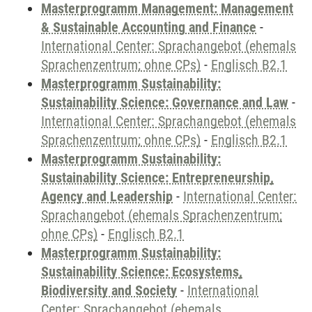
Masterprogramm Management: Management
& Sustainable Accounting and Finance
-
International Center: Sprachangebot (ehemals
Sprachenzentrum; ohne CPs)
-
Englisch B2.1
Masterprogramm Sustainability:
Sustainability Science: Governance and Law
-
International Center: Sprachangebot (ehemals
Sprachenzentrum; ohne CPs)
-
Englisch B2.1
Masterprogramm Sustainability:
Sustainability Science: Entrepreneurship,
Agency and Leadership
-
International Center:
Sprachangebot (ehemals Sprachenzentrum;
ohne CPs)
-
Englisch B2.1
Masterprogramm Sustainability:
Sustainability Science: Ecosystems,
Biodiversity and Society
-
International
Center: Sprachangebot (ehemals