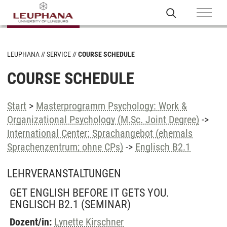
LEUPHANA
SERVICE
COURSE SCHEDULE
COURSE SCHEDULE
Start
>
Masterprogramm Psychology: Work &
Organizational Psychology (M.Sc. Joint Degree)
->
International Center: Sprachangebot (ehemals
Sprachenzentrum; ohne CPs)
->
Englisch B2.1
LEHRVERANSTALTUNGEN
GET ENGLISH BEFORE IT GETS YOU.
ENGLISCH B2.1
(SEMINAR)
Dozent/in:
Lynette Kirschner