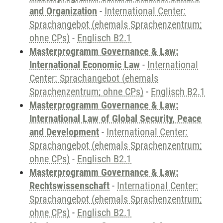
and Organization
-
International Center:
Sprachangebot (ehemals Sprachenzentrum;
ohne CPs)
-
Englisch B2.1
Masterprogramm Governance & Law:
International Economic Law
-
International
Center: Sprachangebot (ehemals
Sprachenzentrum; ohne CPs)
-
Englisch B2.1
Masterprogramm Governance & Law:
International Law of Global Security, Peace
and Development
-
International Center:
Sprachangebot (ehemals Sprachenzentrum;
ohne CPs)
-
Englisch B2.1
Masterprogramm Governance & Law:
Rechtswissenschaft
-
International Center:
Sprachangebot (ehemals Sprachenzentrum;
ohne CPs)
-
Englisch B2.1