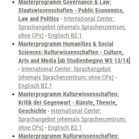
Masterprogramm Governance & Law:
Staatswissenschaften - Public Economics,
Law and Politics
-
International Center:
Sprachangebot (ehemals Sprachenzentrum;
ohne CPs)
-
Englisch B2.1
Masterprogramm Humanities & Social
Sciences: Kulturwissenschaften - Culture,
Arts and Media [ab Studienbeginn WS 13/14]
-
International Center: Sprachangebot
(ehemals Sprachenzentrum; ohne CPs)
-
Englisch B2.1
Masterprogramm Kulturwissenschaften:
Kritik der Gegenwart - Künste, Theorie,
Geschichte
-
International Center:
Sprachangebot (ehemals Sprachenzentrum;
ohne CPs)
-
Englisch B2.1
Masterprogramm Kulturwissenschaften: