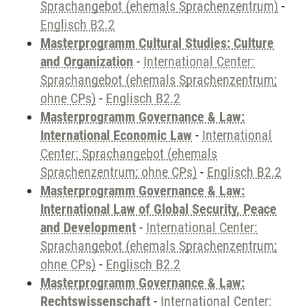
Sprachangebot (ehemals Sprachenzentrum)
-
Englisch B2.2
Masterprogramm Cultural Studies: Culture
and Organization
-
International Center:
Sprachangebot (ehemals Sprachenzentrum;
ohne CPs)
-
Englisch B2.2
Masterprogramm Governance & Law:
International Economic Law
-
International
Center: Sprachangebot (ehemals
Sprachenzentrum; ohne CPs)
-
Englisch B2.2
Masterprogramm Governance & Law:
International Law of Global Security, Peace
and Development
-
International Center:
Sprachangebot (ehemals Sprachenzentrum;
ohne CPs)
-
Englisch B2.2
Masterprogramm Governance & Law:
Rechtswissenschaft
-
International Center: