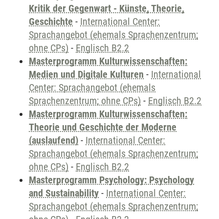
Kritik der Gegenwart - Künste, Theorie,
Geschichte
-
International Center:
Sprachangebot (ehemals Sprachenzentrum;
ohne CPs)
-
Englisch B2.2
Masterprogramm Kulturwissenschaften:
Medien und Digitale Kulturen
-
International
Center: Sprachangebot (ehemals
Sprachenzentrum; ohne CPs)
-
Englisch B2.2
Masterprogramm Kulturwissenschaften:
Theorie und Geschichte der Moderne
(auslaufend)
-
International Center:
Sprachangebot (ehemals Sprachenzentrum;
ohne CPs)
-
Englisch B2.2
Masterprogramm Psychology: Psychology
and Sustainability
-
International Center:
Sprachangebot (ehemals Sprachenzentrum;