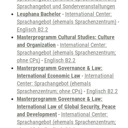
Sprachangebot und Sonderveranstaltungen
Leuphana Bachelor
-
International Center:
Sprachangebot (ehemals Sprachenzentrum)
-
Englisch B2.2
Masterprogramm Cultural Studies: Culture
and Organization
-
International Center:
Sprachangebot (ehemals Sprachenzentrum;
ohne CPs)
-
Englisch B2.2
Masterprogramm Governance & Law:
International Economic Law
-
International
Center: Sprachangebot (ehemals
Sprachenzentrum; ohne CPs)
-
Englisch B2.2
Masterprogramm Governance & Law:
International Law of Global Security, Peace
and Development
-
International Center:
Sprachangebot (ehemals Sprachenzentrum;