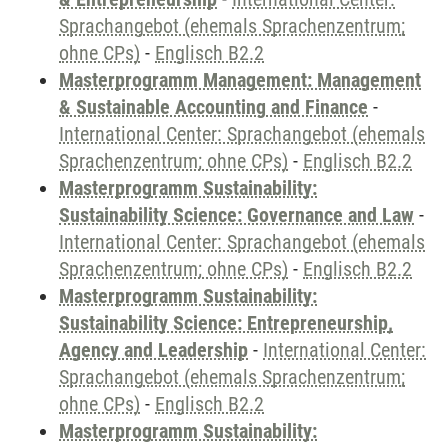
Sprachangebot (ehemals Sprachenzentrum;
ohne CPs)
-
Englisch B2.2
Masterprogramm Management: Management
& Sustainable Accounting and Finance
-
International Center: Sprachangebot (ehemals
Sprachenzentrum; ohne CPs)
-
Englisch B2.2
Masterprogramm Sustainability:
Sustainability Science: Governance and Law
-
International Center: Sprachangebot (ehemals
Sprachenzentrum; ohne CPs)
-
Englisch B2.2
Masterprogramm Sustainability:
Sustainability Science: Entrepreneurship,
Agency and Leadership
-
International Center:
Sprachangebot (ehemals Sprachenzentrum;
ohne CPs)
-
Englisch B2.2
Masterprogramm Sustainability: