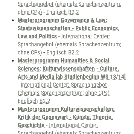
Sprachangebot (ehemals Sprachenzentrum;
ohne CPs)
-
Englisch B2.2
Masterprogramm Governance & Law:
Staatswissenschaften - Public Economics,
Law and Politics
-
International Center:
Sprachangebot (ehemals Sprachenzentrum;
ohne CPs)
-
Englisch B2.2
Masterprogramm Humanities & Social
Sciences: Kulturwissenschaften - Culture,
Arts and Media [ab Studienbeginn WS 13/14]
-
International Center: Sprachangebot
(ehemals Sprachenzentrum; ohne CPs)
-
Englisch B2.2
Masterprogramm Kulturwissenschaften:
Kritik der Gegenwart - Künste, Theorie,
Geschichte
-
International Center:
Sprachangebot (ehemals Sprachenzentrum;