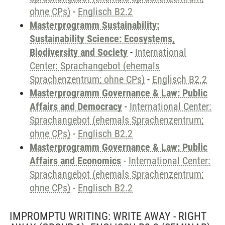
ohne CPs)
-
Englisch B2.2
Masterprogramm Sustainability:
Sustainability Science: Ecosystems,
Biodiversity and Society
-
International
Center: Sprachangebot (ehemals
Sprachenzentrum; ohne CPs)
-
Englisch B2.2
Masterprogramm Governance & Law: Public
Affairs and Democracy
-
International Center:
Sprachangebot (ehemals Sprachenzentrum;
ohne CPs)
-
Englisch B2.2
Masterprogramm Governance & Law: Public
Affairs and Economics
-
International Center:
Sprachangebot (ehemals Sprachenzentrum;
ohne CPs)
-
Englisch B2.2
IMPROMPTU WRITING: WRITE AWAY - RIGHT