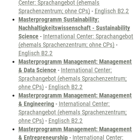
Center: Sprachangebot (ehemals
Sprachenzentrum; ohne CPs)
-
Englisch B2.2
Masterprogramm Sustainability:
Nachhaltigkeitswissenschaft - Sustainability
Science
-
International Center: Sprachangebot
(ehemals Sprachenzentrum; ohne CPs)
-
Englisch B2.2
Masterprogramm Management: Management
& Data Science
-
International Center:
Sprachangebot (ehemals Sprachenzentrum;
ohne CPs)
-
Englisch B2.2
Masterprogramm Management: Management
& Engineering
-
International Center:
Sprachangebot (ehemals Sprachenzentrum;
ohne CPs)
-
Englisch B2.2
Masterprogramm Management: Management
& Entrepreneurship
-
International Center: