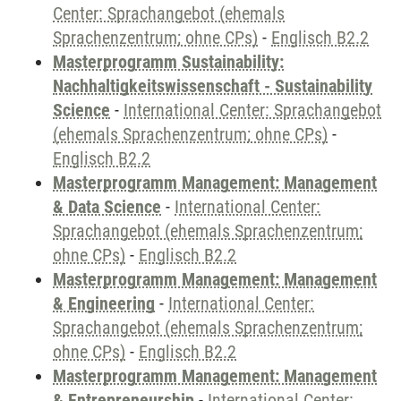
Center: Sprachangebot (ehemals
Sprachenzentrum; ohne CPs)
-
Englisch B2.2
Masterprogramm Sustainability:
Nachhaltigkeitswissenschaft - Sustainability
Science
-
International Center: Sprachangebot
(ehemals Sprachenzentrum; ohne CPs)
-
Englisch B2.2
Masterprogramm Management: Management
& Data Science
-
International Center:
Sprachangebot (ehemals Sprachenzentrum;
ohne CPs)
-
Englisch B2.2
Masterprogramm Management: Management
& Engineering
-
International Center:
Sprachangebot (ehemals Sprachenzentrum;
ohne CPs)
-
Englisch B2.2
Masterprogramm Management: Management
& Entrepreneurship
-
International Center: