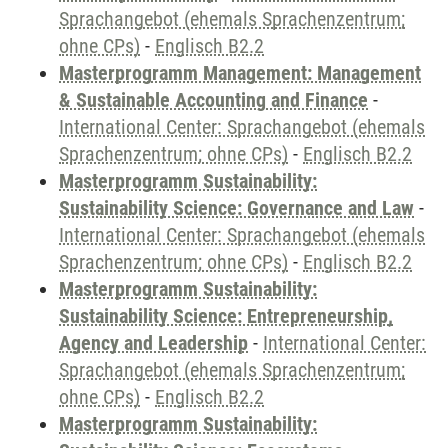
Sprachangebot (ehemals Sprachenzentrum;
ohne CPs)
-
Englisch B2.2
Masterprogramm Management: Management
& Sustainable Accounting and Finance
-
International Center: Sprachangebot (ehemals
Sprachenzentrum; ohne CPs)
-
Englisch B2.2
Masterprogramm Sustainability:
Sustainability Science: Governance and Law
-
International Center: Sprachangebot (ehemals
Sprachenzentrum; ohne CPs)
-
Englisch B2.2
Masterprogramm Sustainability:
Sustainability Science: Entrepreneurship,
Agency and Leadership
-
International Center:
Sprachangebot (ehemals Sprachenzentrum;
ohne CPs)
-
Englisch B2.2
Masterprogramm Sustainability: