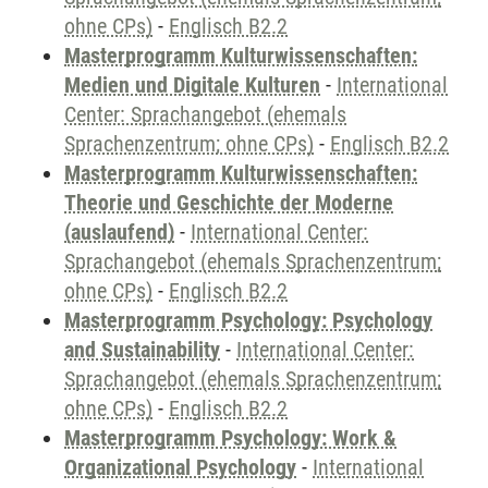
ohne CPs)
-
Englisch B2.2
Masterprogramm Kulturwissenschaften:
Medien und Digitale Kulturen
-
International
Center: Sprachangebot (ehemals
Sprachenzentrum; ohne CPs)
-
Englisch B2.2
Masterprogramm Kulturwissenschaften:
Theorie und Geschichte der Moderne
(auslaufend)
-
International Center:
Sprachangebot (ehemals Sprachenzentrum;
ohne CPs)
-
Englisch B2.2
Masterprogramm Psychology: Psychology
and Sustainability
-
International Center:
Sprachangebot (ehemals Sprachenzentrum;
ohne CPs)
-
Englisch B2.2
Masterprogramm Psychology: Work &
Organizational Psychology
-
International