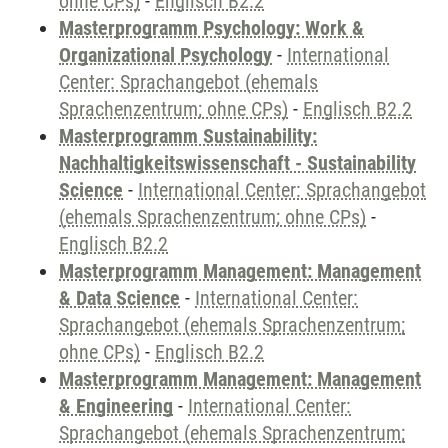
ohne CPs)
-
Englisch B2.2
Masterprogramm Psychology: Work &
Organizational Psychology
-
International
Center: Sprachangebot (ehemals
Sprachenzentrum; ohne CPs)
-
Englisch B2.2
Masterprogramm Sustainability:
Nachhaltigkeitswissenschaft - Sustainability
Science
-
International Center: Sprachangebot
(ehemals Sprachenzentrum; ohne CPs)
-
Englisch B2.2
Masterprogramm Management: Management
& Data Science
-
International Center:
Sprachangebot (ehemals Sprachenzentrum;
ohne CPs)
-
Englisch B2.2
Masterprogramm Management: Management
& Engineering
-
International Center:
Sprachangebot (ehemals Sprachenzentrum;