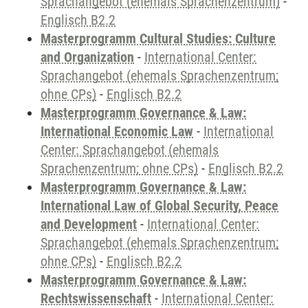
Sprachangebot (ehemals Sprachenzentrum)
-
Englisch B2.2
Masterprogramm Cultural Studies: Culture
and Organization
-
International Center:
Sprachangebot (ehemals Sprachenzentrum;
ohne CPs)
-
Englisch B2.2
Masterprogramm Governance & Law:
International Economic Law
-
International
Center: Sprachangebot (ehemals
Sprachenzentrum; ohne CPs)
-
Englisch B2.2
Masterprogramm Governance & Law:
International Law of Global Security, Peace
and Development
-
International Center:
Sprachangebot (ehemals Sprachenzentrum;
ohne CPs)
-
Englisch B2.2
Masterprogramm Governance & Law:
Rechtswissenschaft
-
International Center: