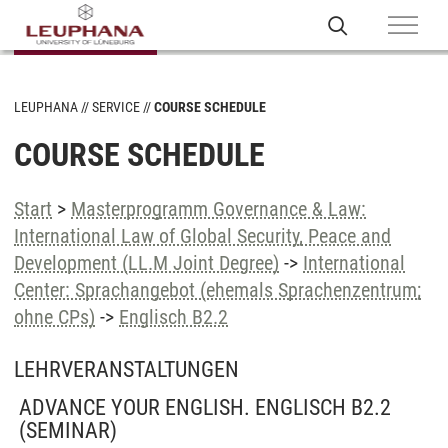
LEUPHANA
SERVICE
COURSE SCHEDULE
COURSE SCHEDULE
Start
>
Masterprogramm Governance & Law:
International Law of Global Security, Peace and
Development (LL.M Joint Degree)
->
International
Center: Sprachangebot (ehemals Sprachenzentrum;
ohne CPs)
->
Englisch B2.2
LEHRVERANSTALTUNGEN
ADVANCE YOUR ENGLISH. ENGLISCH B2.2
(SEMINAR)