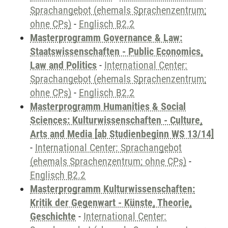
Sprachangebot (ehemals Sprachenzentrum;
ohne CPs)
-
Englisch B2.2
Masterprogramm Governance & Law:
Staatswissenschaften - Public Economics,
Law and Politics
-
International Center:
Sprachangebot (ehemals Sprachenzentrum;
ohne CPs)
-
Englisch B2.2
Masterprogramm Humanities & Social
Sciences: Kulturwissenschaften - Culture,
Arts and Media [ab Studienbeginn WS 13/14]
-
International Center: Sprachangebot
(ehemals Sprachenzentrum; ohne CPs)
-
Englisch B2.2
Masterprogramm Kulturwissenschaften:
Kritik der Gegenwart - Künste, Theorie,
Geschichte
-
International Center: