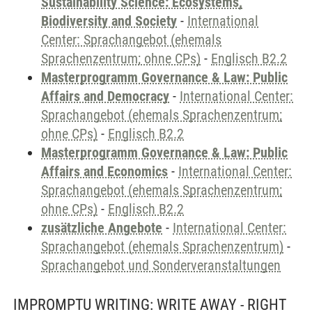
Sustainability Science: Ecosystems,
Biodiversity and Society
-
International
Center: Sprachangebot (ehemals
Sprachenzentrum; ohne CPs)
-
Englisch B2.2
Masterprogramm Governance & Law: Public
Affairs and Democracy
-
International Center:
Sprachangebot (ehemals Sprachenzentrum;
ohne CPs)
-
Englisch B2.2
Masterprogramm Governance & Law: Public
Affairs and Economics
-
International Center:
Sprachangebot (ehemals Sprachenzentrum;
ohne CPs)
-
Englisch B2.2
zusätzliche Angebote
-
International Center:
Sprachangebot (ehemals Sprachenzentrum)
-
Sprachangebot und Sonderveranstaltungen
IMPROMPTU WRITING: WRITE AWAY - RIGHT