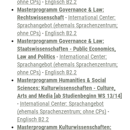
ohne CPs)
-
Englisch B2.2
Masterprogramm Governance & Law:
Rechtswissenschaft
-
International Center:
Sprachangebot (ehemals Sprachenzentrum;
ohne CPs)
-
Englisch B2.2
Masterprogramm Governance & Law:
Staatswissenschaften - Public Economics,
Law and Politics
-
International Center:
Sprachangebot (ehemals Sprachenzentrum;
ohne CPs)
-
Englisch B2.2
Masterprogramm Humanities & Social
Sciences: Kulturwissenschaften - Culture,
Arts and Media [ab Studienbeginn WS 13/14]
-
International Center: Sprachangebot
(ehemals Sprachenzentrum; ohne CPs)
-
Englisch B2.2
Masterprogramm Kulturwissenschaften: