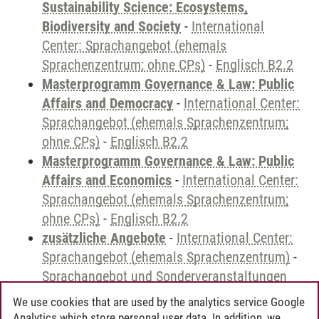
Sustainability Science: Ecosystems,
Biodiversity and Society
-
International
Center: Sprachangebot (ehemals
Sprachenzentrum; ohne CPs)
-
Englisch B2.2
Masterprogramm Governance & Law: Public
Affairs and Democracy
-
International Center:
Sprachangebot (ehemals Sprachenzentrum;
ohne CPs)
-
Englisch B2.2
Masterprogramm Governance & Law: Public
Affairs and Economics
-
International Center:
Sprachangebot (ehemals Sprachenzentrum;
ohne CPs)
-
Englisch B2.2
zusätzliche Angebote
-
International Center:
Sprachangebot (ehemals Sprachenzentrum)
-
Sprachangebot und Sonderveranstaltungen
We use cookies that are used by the analytics service Google
Analytics which store personal user data. In addition, we