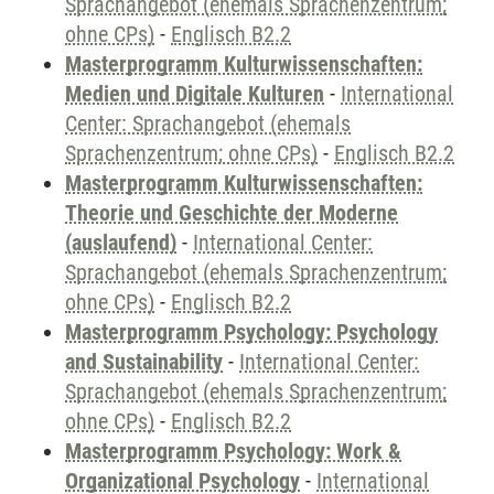
Sprachangebot (ehemals Sprachenzentrum;
ohne CPs)
-
Englisch B2.2
Masterprogramm Kulturwissenschaften:
Medien und Digitale Kulturen
-
International
Center: Sprachangebot (ehemals
Sprachenzentrum; ohne CPs)
-
Englisch B2.2
Masterprogramm Kulturwissenschaften:
Theorie und Geschichte der Moderne
(auslaufend)
-
International Center:
Sprachangebot (ehemals Sprachenzentrum;
ohne CPs)
-
Englisch B2.2
Masterprogramm Psychology: Psychology
and Sustainability
-
International Center:
Sprachangebot (ehemals Sprachenzentrum;
ohne CPs)
-
Englisch B2.2
Masterprogramm Psychology: Work &
Organizational Psychology
-
International