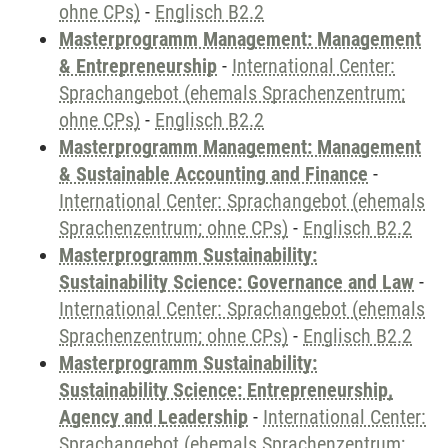
ohne CPs)
-
Englisch B2.2
Masterprogramm Management: Management
& Entrepreneurship
-
International Center:
Sprachangebot (ehemals Sprachenzentrum;
ohne CPs)
-
Englisch B2.2
Masterprogramm Management: Management
& Sustainable Accounting and Finance
-
International Center: Sprachangebot (ehemals
Sprachenzentrum; ohne CPs)
-
Englisch B2.2
Masterprogramm Sustainability:
Sustainability Science: Governance and Law
-
International Center: Sprachangebot (ehemals
Sprachenzentrum; ohne CPs)
-
Englisch B2.2
Masterprogramm Sustainability:
Sustainability Science: Entrepreneurship,
Agency and Leadership
-
International Center:
Sprachangebot (ehemals Sprachenzentrum;