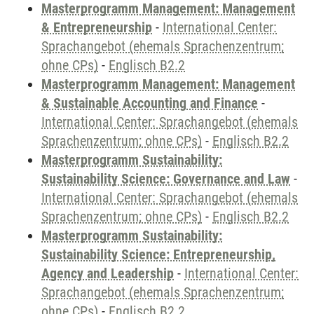
Masterprogramm Management: Management
& Entrepreneurship
-
International Center:
Sprachangebot (ehemals Sprachenzentrum;
ohne CPs)
-
Englisch B2.2
Masterprogramm Management: Management
& Sustainable Accounting and Finance
-
International Center: Sprachangebot (ehemals
Sprachenzentrum; ohne CPs)
-
Englisch B2.2
Masterprogramm Sustainability:
Sustainability Science: Governance and Law
-
International Center: Sprachangebot (ehemals
Sprachenzentrum; ohne CPs)
-
Englisch B2.2
Masterprogramm Sustainability:
Sustainability Science: Entrepreneurship,
Agency and Leadership
-
International Center:
Sprachangebot (ehemals Sprachenzentrum;
ohne CPs)
-
Englisch B2.2