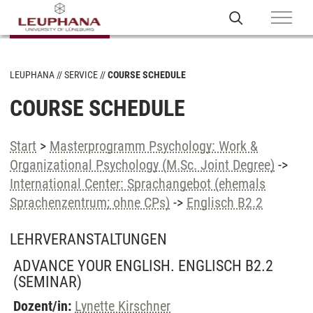
LEUPHANA
SERVICE
COURSE SCHEDULE
COURSE SCHEDULE
Start
>
Masterprogramm Psychology: Work &
Organizational Psychology (M.Sc. Joint Degree)
->
International Center: Sprachangebot (ehemals
Sprachenzentrum; ohne CPs)
->
Englisch B2.2
LEHRVERANSTALTUNGEN
ADVANCE YOUR ENGLISH. ENGLISCH B2.2
(SEMINAR)
Dozent/in:
Lynette Kirschner