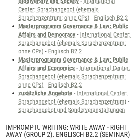
Biodiversity and Society
-
International
Center: Sprachangebot (ehemals
Sprachenzentrum; ohne CPs)
-
Englisch B2.2
Masterprogramm Governance & Law: Public
Affairs and Democracy
-
International Center:
Sprachangebot (ehemals Sprachenzentrum;
ohne CPs)
-
Englisch B2.2
Masterprogramm Governance & Law: Public
Affairs and Economics
-
International Center:
Sprachangebot (ehemals Sprachenzentrum;
ohne CPs)
-
Englisch B2.2
zusätzliche Angebote
-
International Center:
Sprachangebot (ehemals Sprachenzentrum)
-
Sprachangebot und Sonderveranstaltungen
IMPROMPTU WRITING: WRITE AWAY - RIGHT
AWAY (GROUP 2). ENGLISCH B2.2
(SEMINAR)