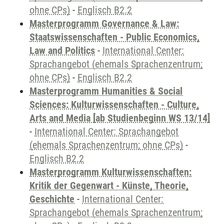
ohne CPs)
-
Englisch B2.2
Masterprogramm Governance & Law:
Staatswissenschaften - Public Economics,
Law and Politics
-
International Center:
Sprachangebot (ehemals Sprachenzentrum;
ohne CPs)
-
Englisch B2.2
Masterprogramm Humanities & Social
Sciences: Kulturwissenschaften - Culture,
Arts and Media [ab Studienbeginn WS 13/14]
-
International Center: Sprachangebot
(ehemals Sprachenzentrum; ohne CPs)
-
Englisch B2.2
Masterprogramm Kulturwissenschaften:
Kritik der Gegenwart - Künste, Theorie,
Geschichte
-
International Center:
Sprachangebot (ehemals Sprachenzentrum;