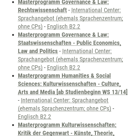
Masterprogramm Governance & Law:
Rechtswissenschaft
-
International Center:
Sprachangebot (ehemals Sprachenzentrum;
ohne CPs)
-
Englisch B2.2
Masterprogramm Governance & Law:
Staatswissenschaften - Public Economics,
Law and Politics
-
International Center:
Sprachangebot (ehemals Sprachenzentrum;
ohne CPs)
-
Englisch B2.2
Masterprogramm Humanities & Social
Sciences: Kulturwissenschaften - Culture,
Arts and Media [ab Studienbeginn WS 13/14]
-
International Center: Sprachangebot
(ehemals Sprachenzentrum; ohne CPs)
-
Englisch B2.2
Masterprogramm Kulturwissenschaften:
Kritik der Gegenwart - Künste, Theorie,