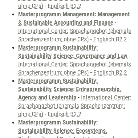
ohne CPs)
-
Englisch B2.2
Masterprogramm Management: Management
& Sustainable Accounting and Finance
-
International Center: Sprachangebot (ehemals
Sprachenzentrum; ohne CPs)
-
Englisch B2.2
Masterprogramm Sustainability:
Sustainability Science: Governance and Law
-
International Center: Sprachangebot (ehemals
Sprachenzentrum; ohne CPs)
-
Englisch B2.2
Masterprogramm Sustainability:
Sustainability Science: Entrepreneurship,
Agency and Leadership
-
International Center:
Sprachangebot (ehemals Sprachenzentrum;
ohne CPs)
-
Englisch B2.2
Masterprogramm Sustainability:
Sustainability Science: Ecosystems,