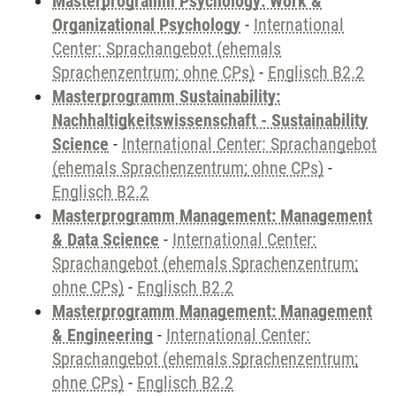
Masterprogramm Psychology: Work &
Organizational Psychology
-
International
Center: Sprachangebot (ehemals
Sprachenzentrum; ohne CPs)
-
Englisch B2.2
Masterprogramm Sustainability:
Nachhaltigkeitswissenschaft - Sustainability
Science
-
International Center: Sprachangebot
(ehemals Sprachenzentrum; ohne CPs)
-
Englisch B2.2
Masterprogramm Management: Management
& Data Science
-
International Center:
Sprachangebot (ehemals Sprachenzentrum;
ohne CPs)
-
Englisch B2.2
Masterprogramm Management: Management
& Engineering
-
International Center:
Sprachangebot (ehemals Sprachenzentrum;
ohne CPs)
-
Englisch B2.2