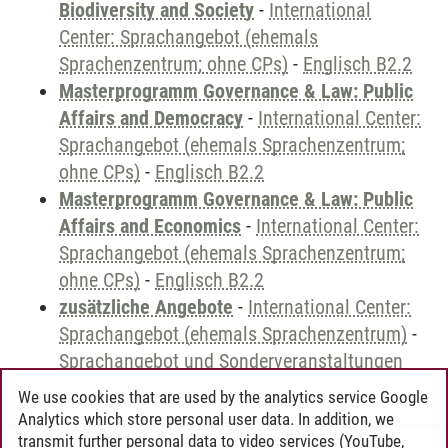
Biodiversity and Society
-
International
Center: Sprachangebot (ehemals
Sprachenzentrum; ohne CPs)
-
Englisch B2.2
Masterprogramm Governance & Law: Public
Affairs and Democracy
-
International Center:
Sprachangebot (ehemals Sprachenzentrum;
ohne CPs)
-
Englisch B2.2
Masterprogramm Governance & Law: Public
Affairs and Economics
-
International Center:
Sprachangebot (ehemals Sprachenzentrum;
ohne CPs)
-
Englisch B2.2
zusätzliche Angebote
-
International Center:
Sprachangebot (ehemals Sprachenzentrum)
-
Sprachangebot und Sonderveranstaltungen
We use cookies that are used by the analytics service Google
Analytics which store personal user data. In addition, we
transmit further personal data to video services (YouTube,