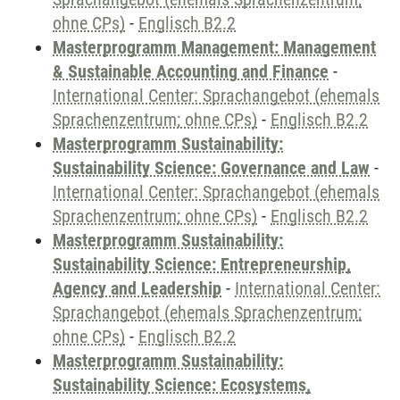
ohne CPs)
-
Englisch B2.2
Masterprogramm Management: Management
& Sustainable Accounting and Finance
-
International Center: Sprachangebot (ehemals
Sprachenzentrum; ohne CPs)
-
Englisch B2.2
Masterprogramm Sustainability:
Sustainability Science: Governance and Law
-
International Center: Sprachangebot (ehemals
Sprachenzentrum; ohne CPs)
-
Englisch B2.2
Masterprogramm Sustainability:
Sustainability Science: Entrepreneurship,
Agency and Leadership
-
International Center:
Sprachangebot (ehemals Sprachenzentrum;
ohne CPs)
-
Englisch B2.2
Masterprogramm Sustainability:
Sustainability Science: Ecosystems,