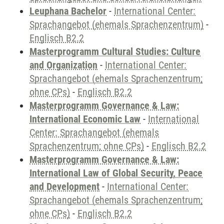
Leuphana Bachelor
-
International Center:
Sprachangebot (ehemals Sprachenzentrum)
-
Englisch B2.2
Masterprogramm Cultural Studies: Culture
and Organization
-
International Center:
Sprachangebot (ehemals Sprachenzentrum;
ohne CPs)
-
Englisch B2.2
Masterprogramm Governance & Law:
International Economic Law
-
International
Center: Sprachangebot (ehemals
Sprachenzentrum; ohne CPs)
-
Englisch B2.2
Masterprogramm Governance & Law:
International Law of Global Security, Peace
and Development
-
International Center:
Sprachangebot (ehemals Sprachenzentrum;
ohne CPs)
-
Englisch B2.2