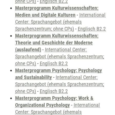
ohne CPs)
-
Englisch B2.2
Masterprogramm Kulturwissenschaften:
Medien und Digitale Kulturen
-
International
Center: Sprachangebot (ehemals
Sprachenzentrum; ohne CPs)
-
Englisch B2.2
Masterprogramm Kulturwissenschaften:
Theorie und Geschichte der Moderne
(auslaufend)
-
International Center:
Sprachangebot (ehemals Sprachenzentrum;
ohne CPs)
-
Englisch B2.2
Masterprogramm Psychology: Psychology
and Sustainability
-
International Center:
Sprachangebot (ehemals Sprachenzentrum;
ohne CPs)
-
Englisch B2.2
Masterprogramm Psychology: Work &
Organizational Psychology
-
International
Center: Sprachangebot (ehemals