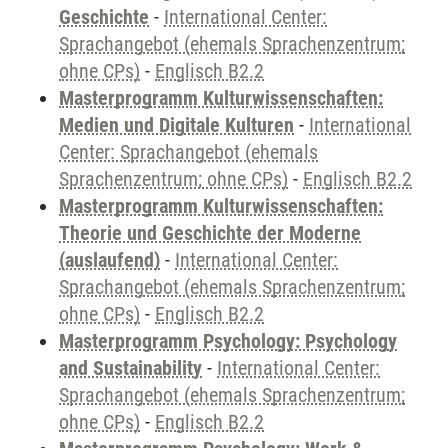
Geschichte
-
International Center:
Sprachangebot (ehemals Sprachenzentrum;
ohne CPs)
-
Englisch B2.2
Masterprogramm Kulturwissenschaften:
Medien und Digitale Kulturen
-
International
Center: Sprachangebot (ehemals
Sprachenzentrum; ohne CPs)
-
Englisch B2.2
Masterprogramm Kulturwissenschaften:
Theorie und Geschichte der Moderne
(auslaufend)
-
International Center:
Sprachangebot (ehemals Sprachenzentrum;
ohne CPs)
-
Englisch B2.2
Masterprogramm Psychology: Psychology
and Sustainability
-
International Center:
Sprachangebot (ehemals Sprachenzentrum;
ohne CPs)
-
Englisch B2.2