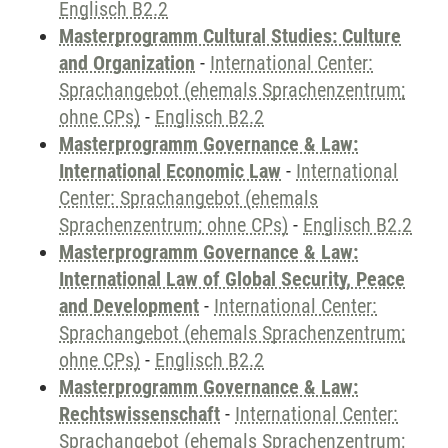
Englisch B2.2
Masterprogramm Cultural Studies: Culture
and Organization
-
International Center:
Sprachangebot (ehemals Sprachenzentrum;
ohne CPs)
-
Englisch B2.2
Masterprogramm Governance & Law:
International Economic Law
-
International
Center: Sprachangebot (ehemals
Sprachenzentrum; ohne CPs)
-
Englisch B2.2
Masterprogramm Governance & Law:
International Law of Global Security, Peace
and Development
-
International Center:
Sprachangebot (ehemals Sprachenzentrum;
ohne CPs)
-
Englisch B2.2
Masterprogramm Governance & Law:
Rechtswissenschaft
-
International Center:
Sprachangebot (ehemals Sprachenzentrum;