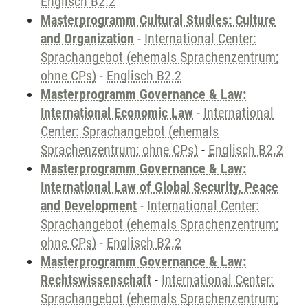
Englisch B2.2
Masterprogramm Cultural Studies: Culture
and Organization
-
International Center:
Sprachangebot (ehemals Sprachenzentrum;
ohne CPs)
-
Englisch B2.2
Masterprogramm Governance & Law:
International Economic Law
-
International
Center: Sprachangebot (ehemals
Sprachenzentrum; ohne CPs)
-
Englisch B2.2
Masterprogramm Governance & Law:
International Law of Global Security, Peace
and Development
-
International Center:
Sprachangebot (ehemals Sprachenzentrum;
ohne CPs)
-
Englisch B2.2
Masterprogramm Governance & Law:
Rechtswissenschaft
-
International Center:
Sprachangebot (ehemals Sprachenzentrum;