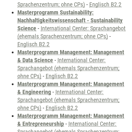
Sprachenzentrum; ohne CPs)
-
Englisch B2.2
Masterprogramm Sustainability:
Nachhaltigkeitswissenschaft - Sustainability
Science
-
International Center: Sprachangebot
(ehemals Sprachenzentrum; ohne CPs)
-
Englisch B2.2
Masterprogramm Management: Management
& Data Science
-
International Center:
Sprachangebot (ehemals Sprachenzentrum;
ohne CPs)
-
Englisch B2.2
Masterprogramm Management: Management
& Engineering
-
International Center:
Sprachangebot (ehemals Sprachenzentrum;
ohne CPs)
-
Englisch B2.2
Masterprogramm Management: Management
& Entrepreneurship
-
International Center:
Sprachangebot (ehemals Sprachenzentrum;