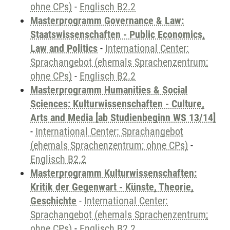
ohne CPs)
-
Englisch B2.2
Masterprogramm Governance & Law:
Staatswissenschaften - Public Economics,
Law and Politics
-
International Center:
Sprachangebot (ehemals Sprachenzentrum;
ohne CPs)
-
Englisch B2.2
Masterprogramm Humanities & Social
Sciences: Kulturwissenschaften - Culture,
Arts and Media [ab Studienbeginn WS 13/14]
-
International Center: Sprachangebot
(ehemals Sprachenzentrum; ohne CPs)
-
Englisch B2.2
Masterprogramm Kulturwissenschaften:
Kritik der Gegenwart - Künste, Theorie,
Geschichte
-
International Center:
Sprachangebot (ehemals Sprachenzentrum;
ohne CPs)
-
Englisch B2.2