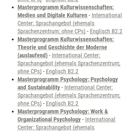
Masterprogramm Kulturwissenschaften:
Medien und Digitale Kulturen
-
International
Center: Sprachangebot (ehemals
Sprachenzentrum; ohne CPs)
-
Englisch B2.2
Masterprogramm Kulturwissenschaften:
Theorie und Geschichte der Moderne
(auslaufend)
-
International Center:
Sprachangebot (ehemals Sprachenzentrum;
ohne CPs)
-
Englisch B2.2
Masterprogramm Psychology: Psychology
and Sustainability
-
International Center:
Sprachangebot (ehemals Sprachenzentrum;
ohne CPs)
-
Englisch B2.2
Masterprogramm Psychology: Work &
Organizational Psychology
-
International
Center: Sprachangebot (ehemals