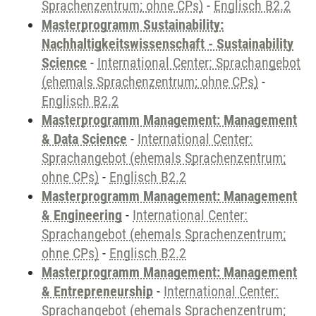
Sprachenzentrum; ohne CPs)
-
Englisch B2.2
Masterprogramm Sustainability:
Nachhaltigkeitswissenschaft - Sustainability
Science
-
International Center: Sprachangebot
(ehemals Sprachenzentrum; ohne CPs)
-
Englisch B2.2
Masterprogramm Management: Management
& Data Science
-
International Center:
Sprachangebot (ehemals Sprachenzentrum;
ohne CPs)
-
Englisch B2.2
Masterprogramm Management: Management
& Engineering
-
International Center:
Sprachangebot (ehemals Sprachenzentrum;
ohne CPs)
-
Englisch B2.2
Masterprogramm Management: Management
& Entrepreneurship
-
International Center:
Sprachangebot (ehemals Sprachenzentrum;