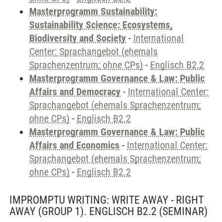
Masterprogramm Sustainability:
Sustainability Science: Ecosystems,
Biodiversity and Society
-
International
Center: Sprachangebot (ehemals
Sprachenzentrum; ohne CPs)
-
Englisch B2.2
Masterprogramm Governance & Law: Public
Affairs and Democracy
-
International Center:
Sprachangebot (ehemals Sprachenzentrum;
ohne CPs)
-
Englisch B2.2
Masterprogramm Governance & Law: Public
Affairs and Economics
-
International Center:
Sprachangebot (ehemals Sprachenzentrum;
ohne CPs)
-
Englisch B2.2
IMPROMPTU WRITING: WRITE AWAY - RIGHT
AWAY (GROUP 1). ENGLISCH B2.2
(SEMINAR)