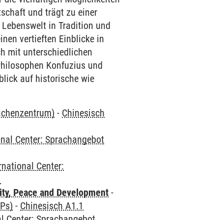
schaft und trägt zu einer
 Lebenswelt in Tradition und
nen vertieften Einblicke in
h mit unterschiedlichen
 Philosophen Konfuzius und
lick auf historische wie
rachenzentrum)
-
Chinesisch
onal Center: Sprachangebot
rnational Center:
1
ity, Peace and Development
-
CPs)
-
Chinesisch A1.1
al Center: Sprachangebot