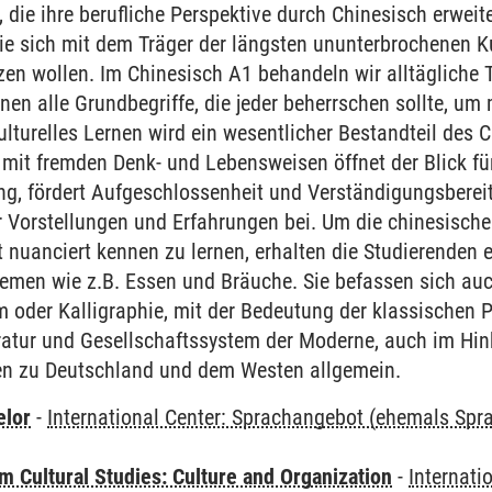
, die ihre berufliche Perspektive durch Chinesisch erwei
die sich mit dem Träger der längsten ununterbrochenen Ku
zen wollen. Im Chinesisch A1 behandeln wir alltäglich
rnen alle Grundbegriffe, die jeder beherrschen sollte, u
lturelles Lernen wird ein wesentlicher Bestandteil des C
it fremden Denk- und Lebensweisen öffnet der Blick für 
ung, fördert Aufgeschlossenheit und Verständigungsbereit
r Vorstellungen und Erfahrungen bei. Um die chinesische
nuanciert kennen zu lernen, erhalten die Studierenden ei
emen wie z.B. Essen und Bräuche. Sie befassen sich auc
m oder Kalligraphie, mit der Bedeutung der klassischen
ratur und Gesellschaftssystem der Moderne, auch im Hinb
en zu Deutschland und dem Westen allgemein.
elor
-
International Center: Sprachangebot (ehemals Sp
 Cultural Studies: Culture and Organization
-
Internati