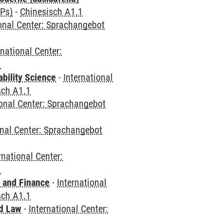
CPs)
-
Chinesisch A1.1
ional Center: Sprachangebot
rnational Center:
1
bility Science
-
International
sch A1.1
ional Center: Sprachangebot
onal Center: Sprachangebot
rnational Center:
1
 and Finance
-
International
sch A1.1
nd Law
-
International Center: