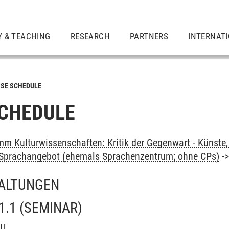
Y & TEACHING
RESEARCH
PARTNERS
INTERNAT
SE SCHEDULE
CHEDULE
m Kulturwissenschaften: Kritik der Gegenwart - Künste, 
: Sprachangebot (ehemals Sprachenzentrum; ohne CPs)
-
ALTUNGEN
1.1
(SEMINAR)
OU