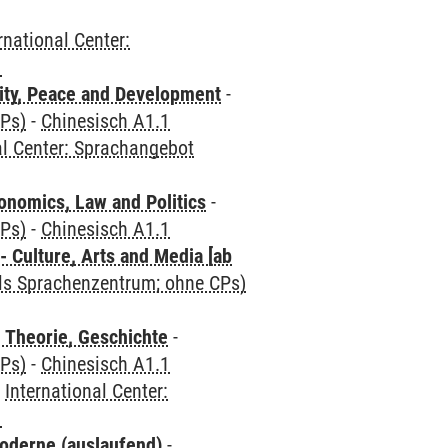
rnational Center:
1
ity, Peace and Development
-
CPs)
-
Chinesisch A1.1
al Center: Sprachangebot
nomics, Law and Politics
-
CPs)
-
Chinesisch A1.1
 Culture, Arts and Media [ab
als Sprachenzentrum; ohne CPs)
 Theorie, Geschichte
-
CPs)
-
Chinesisch A1.1
-
International Center:
1
oderne (auslaufend)
-