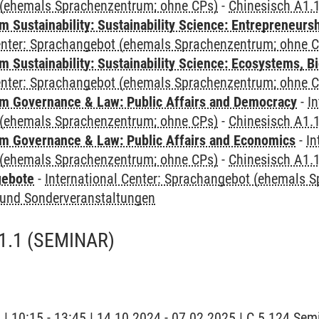
(ehemals Sprachenzentrum; ohne CPs)
-
Chinesisch A1.
 Sustainability: Sustainability Science: Entrepreneurs
Center: Sprachangebot (ehemals Sprachenzentrum; ohne 
Sustainability: Sustainability Science: Ecosystems, Bi
Center: Sprachangebot (ehemals Sprachenzentrum; ohne 
 Governance & Law: Public Affairs and Democracy
-
In
(ehemals Sprachenzentrum; ohne CPs)
-
Chinesisch A1.
 Governance & Law: Public Affairs and Economics
-
In
(ehemals Sprachenzentrum; ohne CPs)
-
Chinesisch A1.
gebote
-
International Center: Sprachangebot (ehemals 
und Sonderveranstaltungen
1.1
(SEMINAR)
g | 10:15 - 13:45 | 14.10.2024 - 07.02.2025 | C 5.124 Se