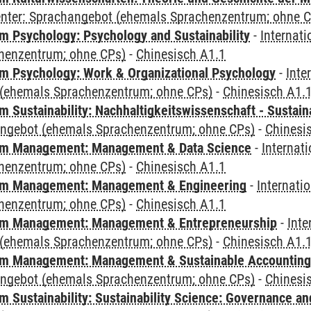
Center: Sprachangebot (ehemals Sprachenzentrum; ohne 
 Psychology: Psychology and Sustainability
-
Internat
henzentrum; ohne CPs)
-
Chinesisch A1.1
 Psychology: Work & Organizational Psychology
-
Inte
(ehemals Sprachenzentrum; ohne CPs)
-
Chinesisch A1.
Sustainability: Nachhaltigkeitswissenschaft - Sustaina
angebot (ehemals Sprachenzentrum; ohne CPs)
-
Chinesi
m Management: Management & Data Science
-
Internat
henzentrum; ohne CPs)
-
Chinesisch A1.1
m Management: Management & Engineering
-
Internati
henzentrum; ohne CPs)
-
Chinesisch A1.1
m Management: Management & Entrepreneurship
-
Inte
(ehemals Sprachenzentrum; ohne CPs)
-
Chinesisch A1.
m Management: Management & Sustainable Accounting
angebot (ehemals Sprachenzentrum; ohne CPs)
-
Chinesi
 Sustainability: Sustainability Science: Governance a