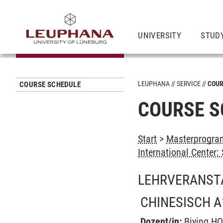
UNIVERSITY
STUD
LEUPHANA
SERVICE
COUR
COURSE SCHEDULE
COURSE S
Start
>
Masterprogram
International Center
LEHRVERANST
CHINESISCH A
Dozent/in:
Biying H