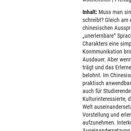
Inhalt:
Muss man sing
schreibt? Gleich am 
chinesischen Ausspr
„unerlernbare“ Sprac
Charakters eine simp
Konmmunikation bring
Ausdauer. Aber wenn
trägt und das Erlern
belohnt. Im Chinesis
praktisch anwendbar 
auch für Studierende
Kulturinteressierte, 
Welt auseinanderset
Vorstellung und erle
aufzunehmen. Interku
Auseinandersetzung m