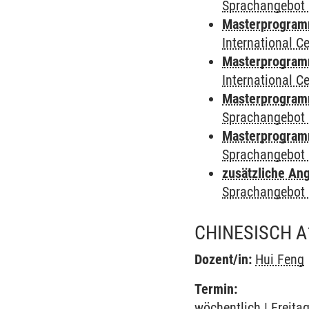
Sprachangebot 
Masterprogramm
International 
Masterprogramm 
International 
Masterprogramm
Sprachangebot 
Masterprogramm
Sprachangebot 
zusätzliche An
Sprachangebot 
CHINESISCH A
Dozent/in:
Hui Feng
Termin:
wöchentlich | Freita