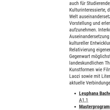
auch für Studierende
Kulturinteressierte, 
Welt auseinanderset
Vorstellung und erle
aufzunehmen. Interku
Auseinandersetzung m
kultureller Entwickl
Relativierung eigene
Gegenwart möglichst 
landeskundlichen Th
Kunstformen wie Fil
Laozi sowie mit Lite
aktuelle Verbindung
Leuphana Bach
A1.1
Masterprogramm