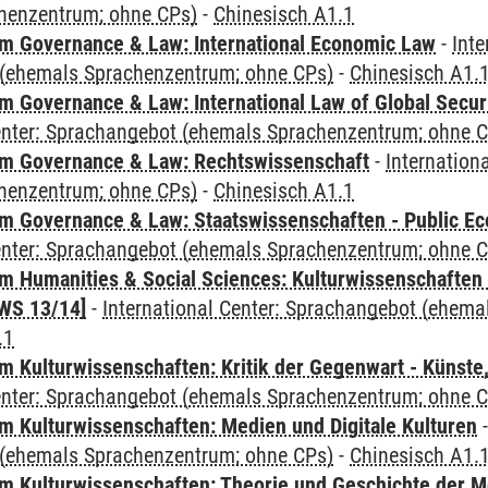
henzentrum; ohne CPs)
-
Chinesisch A1.1
 Governance & Law: International Economic Law
-
Inte
(ehemals Sprachenzentrum; ohne CPs)
-
Chinesisch A1.
 Governance & Law: International Law of Global Secur
Center: Sprachangebot (ehemals Sprachenzentrum; ohne 
m Governance & Law: Rechtswissenschaft
-
Internation
henzentrum; ohne CPs)
-
Chinesisch A1.1
 Governance & Law: Staatswissenschaften - Public Eco
Center: Sprachangebot (ehemals Sprachenzentrum; ohne 
 Humanities & Social Sciences: Kulturwissenschaften -
WS 13/14]
-
International Center: Sprachangebot (ehem
.1
 Kulturwissenschaften: Kritik der Gegenwart - Künste,
Center: Sprachangebot (ehemals Sprachenzentrum; ohne 
 Kulturwissenschaften: Medien und Digitale Kulturen
(ehemals Sprachenzentrum; ohne CPs)
-
Chinesisch A1.
 Kulturwissenschaften: Theorie und Geschichte der M