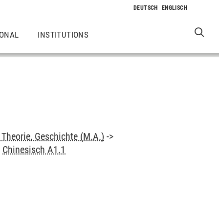
IONAL
INSTITUTIONS
Theorie, Geschichte (M.A.)
->
>
Chinesisch A1.1