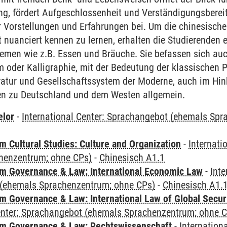
ung, fördert Aufgeschlossenheit und Verständigungsbereit
r Vorstellungen und Erfahrungen bei. Um die chinesische
nuanciert kennen zu lernen, erhalten die Studierenden ei
emen wie z.B. Essen und Bräuche. Sie befassen sich auc
m oder Kalligraphie, mit der Bedeutung der klassischen
ratur und Gesellschaftssystem der Moderne, auch im Hinb
en zu Deutschland und dem Westen allgemein.
elor
-
International Center: Sprachangebot (ehemals Sp
 Cultural Studies: Culture and Organization
-
Internati
henzentrum; ohne CPs)
-
Chinesisch A1.1
 Governance & Law: International Economic Law
-
Inte
(ehemals Sprachenzentrum; ohne CPs)
-
Chinesisch A1.
 Governance & Law: International Law of Global Secur
Center: Sprachangebot (ehemals Sprachenzentrum; ohne 
m Governance & Law: Rechtswissenschaft
-
Internation