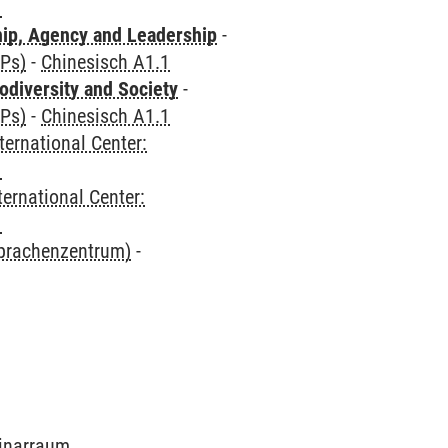
1
hip, Agency and Leadership
-
CPs)
-
Chinesisch A1.1
odiversity and Society
-
CPs)
-
Chinesisch A1.1
ternational Center:
1
ternational Center:
1
Sprachenzentrum)
-
minarraum