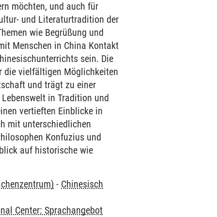
tern möchten, und auch für
ltur- und Literaturtradition der
e Themen wie Begrüßung und
m mit Menschen in China Kontakt
hinesischunterrichts sein. Die
die vielfältigen Möglichkeiten
schaft und trägt zu einer
 Lebenswelt in Tradition und
nen vertieften Einblicke in
h mit unterschiedlichen
 Philosophen Konfuzius und
lick auf historische wie
rachenzentrum)
-
Chinesisch
onal Center: Sprachangebot