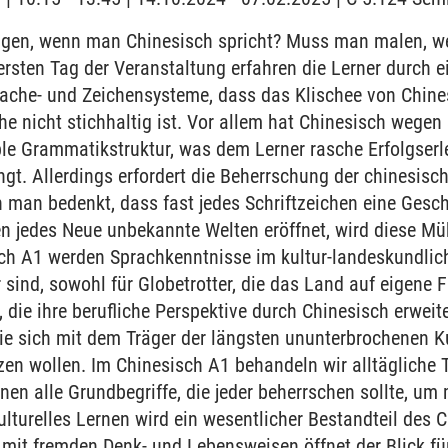
en, wenn man Chinesisch spricht? Muss man malen, w
ersten Tag der Veranstaltung erfahren die Lerner durch e
ache- und Zeichensysteme, dass das Klischee von Chines
he nicht stichhaltig ist. Vor allem hat Chinesisch wegen
le Grammatikstruktur, was dem Lerner rasche Erfolgserl
t. Allerdings erfordert die Beherrschung der chinesische
 man bedenkt, dass fast jedes Schriftzeichen eine Gesc
en jedes Neue unbekannte Welten eröffnet, wird diese Mü
ch A1 werden Sprachkenntnisse im kultur-landeskundliche
sind, sowohl für Globetrotter, die das Land auf eigene 
, die ihre berufliche Perspektive durch Chinesisch erwei
die sich mit dem Träger der längsten ununterbrochenen Ku
zen wollen. Im Chinesisch A1 behandeln wir alltäglich
rnen alle Grundbegriffe, die jeder beherrschen sollte, u
lturelles Lernen wird ein wesentlicher Bestandteil des C
it fremden Denk- und Lebensweisen öffnet der Blick für 