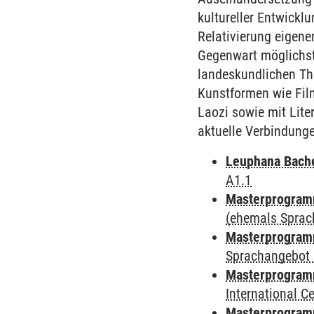
kultureller Entwickl
Relativierung eigene
Gegenwart möglichst 
landeskundlichen Th
Kunstformen wie Fil
Laozi sowie mit Lite
aktuelle Verbindung
Leuphana Bach
A1.1
Masterprogramm
(ehemals Sprac
Masterprogramm
Sprachangebot 
Masterprogramm
International 
Masterprogram