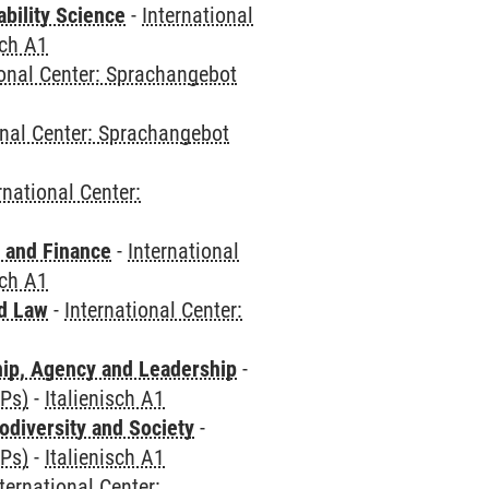
bility Science
-
International
sch A1
ional Center: Sprachangebot
onal Center: Sprachangebot
rnational Center:
 and Finance
-
International
sch A1
nd Law
-
International Center:
hip, Agency and Leadership
-
CPs)
-
Italienisch A1
odiversity and Society
-
CPs)
-
Italienisch A1
ternational Center: