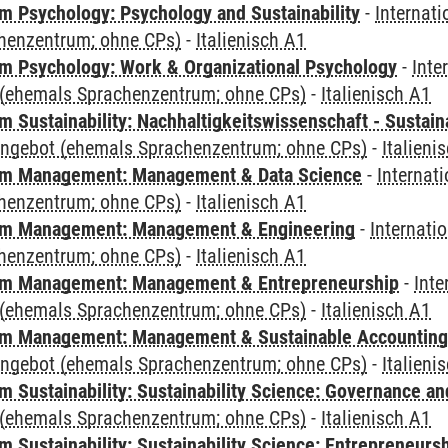
 Psychology: Psychology and Sustainability
-
Internat
henzentrum; ohne CPs)
-
Italienisch A1
 Psychology: Work & Organizational Psychology
-
Inte
(ehemals Sprachenzentrum; ohne CPs)
-
Italienisch A1
Sustainability: Nachhaltigkeitswissenschaft - Sustaina
angebot (ehemals Sprachenzentrum; ohne CPs)
-
Italieni
m Management: Management & Data Science
-
Internat
henzentrum; ohne CPs)
-
Italienisch A1
m Management: Management & Engineering
-
Internati
henzentrum; ohne CPs)
-
Italienisch A1
m Management: Management & Entrepreneurship
-
Inte
(ehemals Sprachenzentrum; ohne CPs)
-
Italienisch A1
m Management: Management & Sustainable Accounting
angebot (ehemals Sprachenzentrum; ohne CPs)
-
Italieni
 Sustainability: Sustainability Science: Governance a
(ehemals Sprachenzentrum; ohne CPs)
-
Italienisch A1
 Sustainability: Sustainability Science: Entrepreneurs