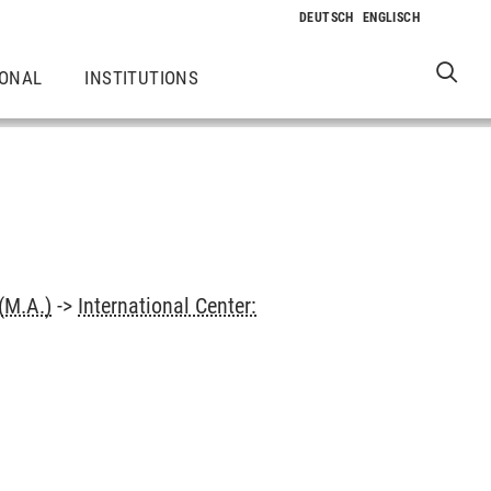
IONAL
INSTITUTIONS
(M.A.)
->
International Center: