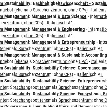
Sustainability: Nachhaltigkeitswissenschaft - Sustaina
angebot (ehemals Sprachenzentrum; ohne CPs)
-
Italieni
m Management: Management & Data Science
-
Internat
henzentrum; ohne CPs)
-
Italienisch A1
m Management: Management & Engineering
-
Internati
henzentrum; ohne CPs)
-
Italienisch A1
m Management: Management & Entrepreneurship
-
Inte
(ehemals Sprachenzentrum; ohne CPs)
-
Italienisch A1
m Management: Management & Sustainable Accounting
angebot (ehemals Sprachenzentrum; ohne CPs)
-
Italieni
 Sustainability: Sustainability Science: Governance a
(ehemals Sprachenzentrum; ohne CPs)
-
Italienisch A1
 Sustainability: Sustainability Science: Entrepreneurs
Center: Sprachangebot (ehemals Sprachenzentrum; ohne 
Sustainability: Sustainability Science: Ecosystems, Bi
Center: Sprachangebot (ehemals Sprachenzentrum; ohne 
 Governance & Law: Public Affairs and Democracy
-
In