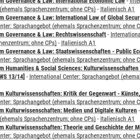
 Governance & Law: International Economic Law
-
Inte
(ehemals Sprachenzentrum; ohne CPs)
-
Italienisch A1
 Governance & Law: International Law of Global Secur
Center: Sprachangebot (ehemals Sprachenzentrum; ohne 
m Governance & Law: Rechtswissenschaft
-
Internation
henzentrum; ohne CPs)
-
Italienisch A1
 Governance & Law: Staatswissenschaften - Public Eco
Center: Sprachangebot (ehemals Sprachenzentrum; ohne 
 Humanities & Social Sciences: Kulturwissenschaften -
WS 13/14]
-
International Center: Sprachangebot (ehem
 Kulturwissenschaften: Kritik der Gegenwart - Künste,
Center: Sprachangebot (ehemals Sprachenzentrum; ohne 
 Kulturwissenschaften: Medien und Digitale Kulturen
(ehemals Sprachenzentrum; ohne CPs)
-
Italienisch A1
 Kulturwissenschaften: Theorie und Geschichte der M
Center: Sprachangebot (ehemals Sprachenzentrum; ohne 