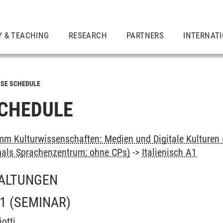
Y & TEACHING
RESEARCH
PARTNERS
INTERNAT
SE SCHEDULE
CHEDULE
m Kulturwissenschaften: Medien und Digitale Kulturen 
als Sprachenzentrum; ohne CPs)
->
Italienisch A1
ALTUNGEN
A1
(SEMINAR)
iotti