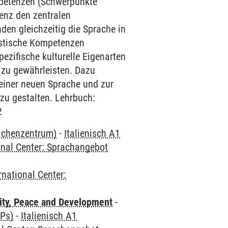
mpetenzen (Schwerpunkte
enz den zentralen
den gleichzeitig die Sprache in
uistische Kompetenzen
ezifische kulturelle Eigenarten
 zu gewährleisten. Dazu
einer neuen Sprache und zur
 zu gestalten. Lehrbuch:
2
rachenzentrum)
-
Italienisch A1
onal Center: Sprachangebot
rnational Center:
ity, Peace and Development
-
CPs)
-
Italienisch A1