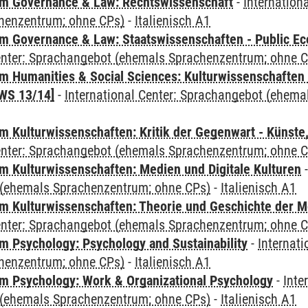
m Governance & Law: Rechtswissenschaft
-
Internation
henzentrum; ohne CPs)
-
Italienisch A1
 Governance & Law: Staatswissenschaften - Public Eco
Center: Sprachangebot (ehemals Sprachenzentrum; ohne 
 Humanities & Social Sciences: Kulturwissenschaften -
WS 13/14]
-
International Center: Sprachangebot (ehem
 Kulturwissenschaften: Kritik der Gegenwart - Künste,
Center: Sprachangebot (ehemals Sprachenzentrum; ohne 
 Kulturwissenschaften: Medien und Digitale Kulturen
(ehemals Sprachenzentrum; ohne CPs)
-
Italienisch A1
 Kulturwissenschaften: Theorie und Geschichte der M
Center: Sprachangebot (ehemals Sprachenzentrum; ohne 
 Psychology: Psychology and Sustainability
-
Internat
henzentrum; ohne CPs)
-
Italienisch A1
 Psychology: Work & Organizational Psychology
-
Inte
(ehemals Sprachenzentrum; ohne CPs)
-
Italienisch A1