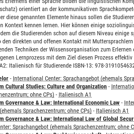
 Erlernens einer Sprache bilden die linguistischen Ko
chatz) orientiert an der kommunikativen Sprachkompet
r diese genannten Elemente hinaus sollen die Studieren
en Kontext kennen lernen. Hier können einige sozioling
ndem die Studierenden schon auf diesem Niveau einige sp
 den direkten und offenen Kontakt mit Muttersprachlern
renden Techniken der Wissensorganisation zum Erlernen 
igenen Lernprozess mit dem Ziel diesen Prozess effektiv
/A2: Italienisch für Studierende ISBN-13: 978-319105463
elor
-
International Center: Sprachangebot (ehemals Sp
 Cultural Studies: Culture and Organization
-
Internati
henzentrum; ohne CPs)
-
Italienisch A1
 Governance & Law: International Economic Law
-
Inte
(ehemals Sprachenzentrum; ohne CPs)
-
Italienisch A1
 Governance & Law: International Law of Global Secur
Center: Sprachangebot (ehemals Sprachenzentrum; ohne 