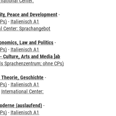
rnational Center:
ity, Peace and Development
-
CPs)
-
Italienisch A1
al Center: Sprachangebot
nomics, Law and Politics
-
CPs)
-
Italienisch A1
 Culture, Arts and Media [ab
als Sprachenzentrum; ohne CPs)
 Theorie, Geschichte
-
CPs)
-
Italienisch A1
-
International Center:
oderne (auslaufend)
-
CPs)
-
Italienisch A1