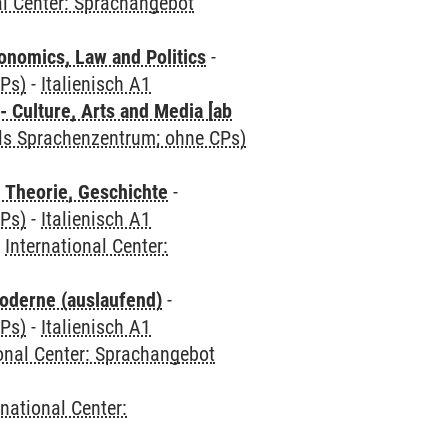
al Center: Sprachangebot
nomics, Law and Politics
-
CPs)
-
Italienisch A1
 Culture, Arts and Media [ab
als Sprachenzentrum; ohne CPs)
 Theorie, Geschichte
-
CPs)
-
Italienisch A1
-
International Center:
oderne (auslaufend)
-
CPs)
-
Italienisch A1
ional Center: Sprachangebot
rnational Center: