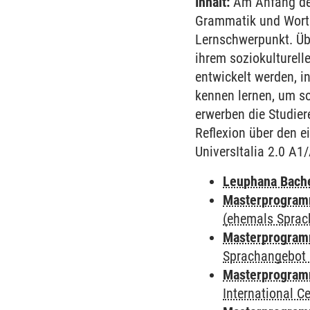
Inhalt:
Am Anfang des
Grammatik und Worts
Lernschwerpunkt. Übe
ihrem soziokulturell
entwickelt werden, i
kennen lernen, um so
erwerben die Studie
Reflexion über den e
UniversItalia 2.0 A1
Leuphana Bach
Masterprogramm
(ehemals Sprac
Masterprogramm
Sprachangebot 
Masterprogramm
International 