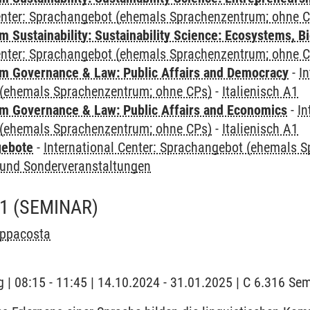
Center: Sprachangebot (ehemals Sprachenzentrum; ohne 
Sustainability: Sustainability Science: Ecosystems, Bi
Center: Sprachangebot (ehemals Sprachenzentrum; ohne 
 Governance & Law: Public Affairs and Democracy
-
In
(ehemals Sprachenzentrum; ohne CPs)
-
Italienisch A1
 Governance & Law: Public Affairs and Economics
-
In
(ehemals Sprachenzentrum; ohne CPs)
-
Italienisch A1
gebote
-
International Center: Sprachangebot (ehemals 
und Sonderveranstaltungen
A1
(SEMINAR)
appacosta
 | 08:15 - 11:45 | 14.10.2024 - 31.01.2025 | C 6.316 S