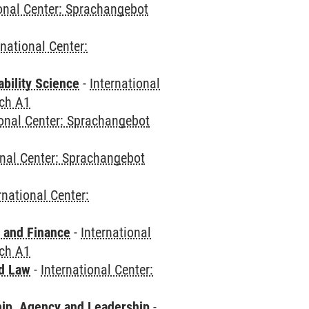
ional Center: Sprachangebot
rnational Center:
bility Science
-
International
sch A1
ional Center: Sprachangebot
onal Center: Sprachangebot
rnational Center:
 and Finance
-
International
sch A1
nd Law
-
International Center:
hip, Agency and Leadership
-