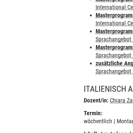
International 
Masterprogramm 
International 
Masterprogramm
Sprachangebot 
Masterprogramm
Sprachangebot 
zusätzliche An
Sprachangebot 
ITALIENISCH 
Dozent/in:
Chiara Z
Termin:
wöchentlich | Montag