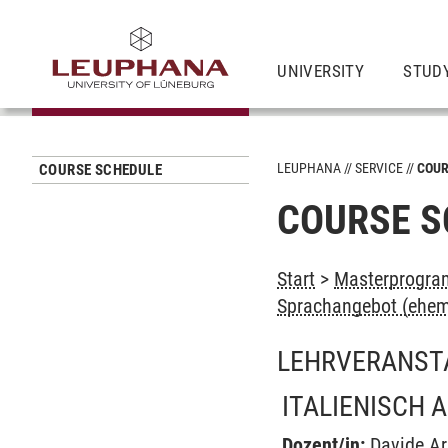
UNIVERSITY
STUD
LEUPHANA
SERVICE
COUR
COURSE SCHEDULE
COURSE S
Start
>
Masterprogram
Sprachangebot (ehem
LEHRVERANST
ITALIENISCH 
Dozent/in:
Davide Ar