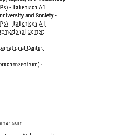
CPs)
-
Italienisch A1
odiversity and Society
-
CPs)
-
Italienisch A1
ternational Center:
ternational Center:
Sprachenzentrum)
-
eminarraum