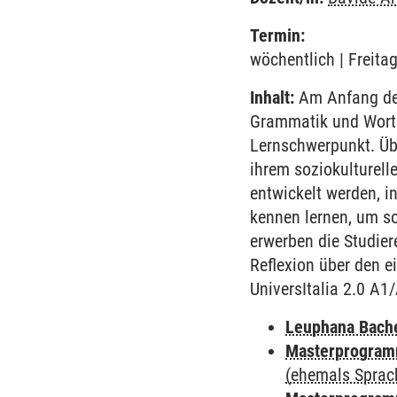
Termin:
wöchentlich | Freita
Inhalt:
Am Anfang des
Grammatik und Worts
Lernschwerpunkt. Übe
ihrem soziokulturell
entwickelt werden, i
kennen lernen, um so
erwerben die Studie
Reflexion über den e
UniversItalia 2.0 A1
Leuphana Bach
Masterprogramm
(ehemals Sprac