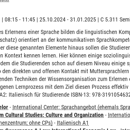
g | 08:15 - 11:45 | 25.10.2024 - 31.01.2025 | C 5.311 Se
 Erlernens einer Sprache bilden die linguistischen Ko
chatz) orientiert an der kommunikativen Sprachkompet
r diese genannten Elemente hinaus sollen die Studieren
en Kontext kennen lernen. Hier können einige sozioling
ndem die Studierenden schon auf diesem Niveau einige sp
 den direkten und offenen Kontakt mit Muttersprachlern
renden Techniken der Wissensorganisation zum Erlernen 
igenen Lernprozess mit dem Ziel diesen Prozess effektiv
/A2: Italienisch für Studierende ISBN-13: 978-319105463
elor
-
International Center: Sprachangebot (ehemals Sp
 Cultural Studies: Culture and Organization
-
Internati
henzentrum; ohne CPs)
-
Italienisch A1