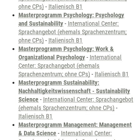
ohne CPs)
-
Italienisch B1
Masterprogramm Psychology: Psychology
and Sustainability
-
International Center:
Sprachangebot (ehemals Sprachenzentrum;
ohne CPs)
-
Italienisch B1
Masterprogramm Psychology: Work &
Organizational Psychology
-
International
Center: Sprachangebot (ehemals
Sprachenzentrum; ohne CPs)
-
Italienisch B1
Masterprogramm Sustainability:
Nachhaltigkeitswissenschaft - Sustainability
Science
-
International Center: Sprachangebot
(ehemals Sprachenzentrum; ohne CPs)
-
Italienisch B1
Masterprogramm Management: Management
& Data Science
-
International Center: