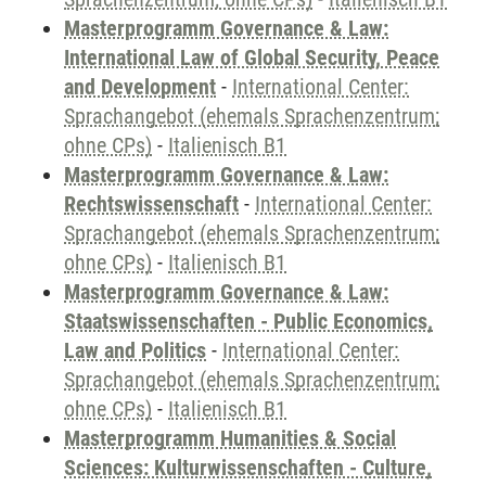
Masterprogramm Governance & Law:
International Law of Global Security, Peace
and Development
-
International Center:
Sprachangebot (ehemals Sprachenzentrum;
ohne CPs)
-
Italienisch B1
Masterprogramm Governance & Law:
Rechtswissenschaft
-
International Center:
Sprachangebot (ehemals Sprachenzentrum;
ohne CPs)
-
Italienisch B1
Masterprogramm Governance & Law:
Staatswissenschaften - Public Economics,
Law and Politics
-
International Center:
Sprachangebot (ehemals Sprachenzentrum;
ohne CPs)
-
Italienisch B1
Masterprogramm Humanities & Social
Sciences: Kulturwissenschaften - Culture,