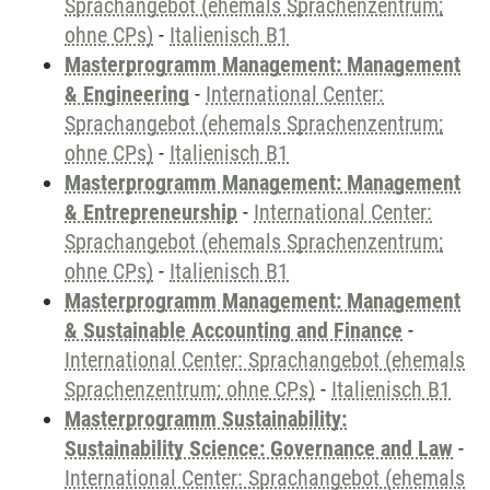
Sprachangebot (ehemals Sprachenzentrum;
ohne CPs)
-
Italienisch B1
Masterprogramm Management: Management
& Engineering
-
International Center:
Sprachangebot (ehemals Sprachenzentrum;
ohne CPs)
-
Italienisch B1
Masterprogramm Management: Management
& Entrepreneurship
-
International Center:
Sprachangebot (ehemals Sprachenzentrum;
ohne CPs)
-
Italienisch B1
Masterprogramm Management: Management
& Sustainable Accounting and Finance
-
International Center: Sprachangebot (ehemals
Sprachenzentrum; ohne CPs)
-
Italienisch B1
Masterprogramm Sustainability:
Sustainability Science: Governance and Law
-
International Center: Sprachangebot (ehemals