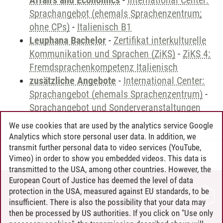
Affairs and Economics
-
International Center:
Sprachangebot (ehemals Sprachenzentrum;
ohne CPs)
-
Italienisch B1
Leuphana Bachelor
-
Zertifikat interkulturelle
Kommunikation und Sprachen (ZiKS)
-
ZiKS 4:
Fremdsprachenkompetenz Italienisch
zusätzliche Angebote
-
International Center:
Sprachangebot (ehemals Sprachenzentrum)
-
Sprachangebot und Sonderveranstaltungen
We use cookies that are used by the analytics service Google
Analytics which store personal user data. In addition, we
transmit further personal data to video services (YouTube,
Andreea Tribel
/
30.06.2024
Vimeo) in order to show you embedded videos. This data is
transmitted to the USA, among other countries. However, the
European Court of Justice has deemed the level of data
protection in the USA, measured against EU standards, to be
CONTACT
insufficient. There is also the possibility that your data may
LEUPHANA AS EMPLOYER
then be processed by US authorities. If you click on "Use only
INTRANET