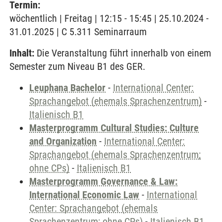
Termin:
wöchentlich | Freitag | 12:15 - 15:45 | 25.10.2024 -
31.01.2025 | C 5.311 Seminarraum
Inhalt:
Die Veranstaltung führt innerhalb von einem
Semester zum Niveau B1 des GER.
Leuphana Bachelor
-
International Center:
Sprachangebot (ehemals Sprachenzentrum)
-
Italienisch B1
Masterprogramm Cultural Studies: Culture
and Organization
-
International Center:
Sprachangebot (ehemals Sprachenzentrum;
ohne CPs)
-
Italienisch B1
Masterprogramm Governance & Law:
International Economic Law
-
International
Center: Sprachangebot (ehemals
Sprachenzentrum; ohne CPs)
-
Italienisch B1