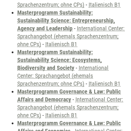
Sprachenzentrum; ohne CPs)
-
Italienisch B1
Masterprogramm Sustainability:
Sustainability Science: Entrepreneurship,
Agency and Leadership
-
International Center:
Sprachangebot (ehemals Sprachenzentrum;
ohne CPs)
-
Italienisch B1
Masterprogramm Sustainability:
Sustainability Science: Ecosystems,
Biodiversity and Society
-
International
Center: Sprachangebot (ehemals
Sprachenzentrum; ohne CPs)
-
Italienisch B1
Masterprogramm Governance & Law: Public
Affairs and Democracy
-
International Center:
Sprachangebot (ehemals Sprachenzentrum;
ohne CPs)
-
Italienisch B1
Masterprogramm Governance & Law: Public