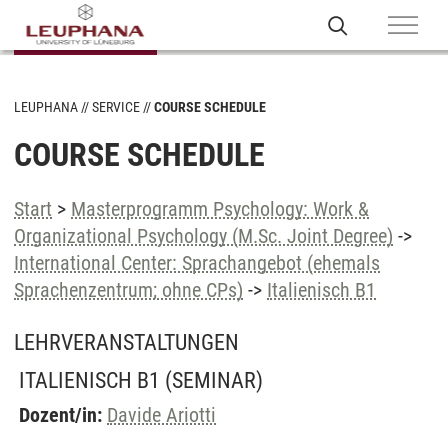
LEUPHANA
SERVICE
COURSE SCHEDULE
COURSE SCHEDULE
Start
>
Masterprogramm Psychology: Work &
Organizational Psychology (M.Sc. Joint Degree)
->
International Center: Sprachangebot (ehemals
Sprachenzentrum; ohne CPs)
->
Italienisch B1
LEHRVERANSTALTUNGEN
ITALIENISCH B1
(SEMINAR)
Dozent/in:
Davide Ariotti