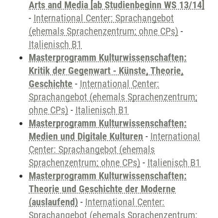
Arts and Media [ab Studienbeginn WS 13/14]
-
International Center: Sprachangebot
(ehemals Sprachenzentrum; ohne CPs)
-
Italienisch B1
Masterprogramm Kulturwissenschaften:
Kritik der Gegenwart - Künste, Theorie,
Geschichte
-
International Center:
Sprachangebot (ehemals Sprachenzentrum;
ohne CPs)
-
Italienisch B1
Masterprogramm Kulturwissenschaften:
Medien und Digitale Kulturen
-
International
Center: Sprachangebot (ehemals
Sprachenzentrum; ohne CPs)
-
Italienisch B1
Masterprogramm Kulturwissenschaften:
Theorie und Geschichte der Moderne
(auslaufend)
-
International Center:
Sprachangebot (ehemals Sprachenzentrum;