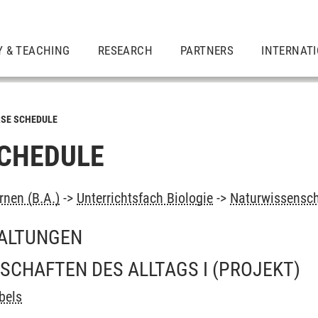
Y & TEACHING
RESEARCH
PARTNERS
INTERNAT
SE SCHEDULE
CHEDULE
rnen (B.A.)
->
Unterrichtsfach Biologie
->
Naturwissensch
ALTUNGEN
SCHAFTEN DES ALLTAGS I
(PROJEKT)
bels