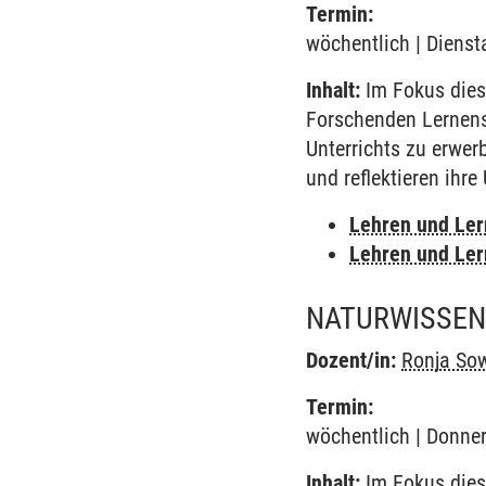
Termin:
wöchentlich | Dienst
Inhalt:
Im Fokus dies
Forschenden Lernens
Unterrichts zu erwer
und reflektieren ihr
Lehren und Le
Lehren und Le
NATURWISSENS
Dozent/in:
Ronja So
Termin:
wöchentlich | Donner
Inhalt:
Im Fokus dies