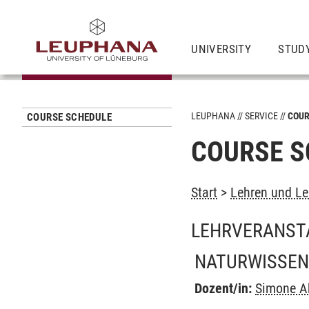
UNIVERSITY
STUD
LEUPHANA
SERVICE
COUR
COURSE SCHEDULE
COURSE S
Start
>
Lehren und Le
LEHRVERANST
NATURWISSEN
Dozent/in:
Simone A