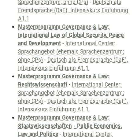
Sprachenzentrum; ohne CPs)
-
Deutsch als
Fremdsprache (DaF). Intensivkurs Einführung
A1.1
Masterprogramm Governance & Law:
International Law of Global Security, Peace
and Development
-
International Center:
Sprachangebot (ehemals Sprachenzentrum;
ohne CPs)
-
Deutsch als Fremdsprache (DaF).
Intensivkurs Einführung A1.1
Masterprogramm Governance & Law:
Rechtswissenschaft
-
International Center:
Sprachangebot (ehemals Sprachenzentrum;
ohne CPs)
-
Deutsch als Fremdsprache (DaF).
Intensivkurs Einführung A1.1
Masterprogramm Governance & Law:
Staatswissenschaften - Public Economics,
Law and Politics
-
International Center: