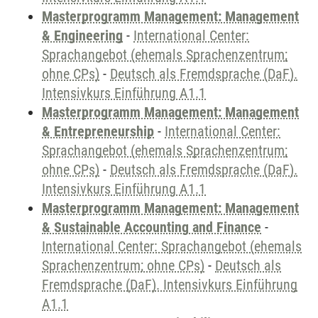
Masterprogramm Management: Management
& Engineering
-
International Center:
Sprachangebot (ehemals Sprachenzentrum;
ohne CPs)
-
Deutsch als Fremdsprache (DaF).
Intensivkurs Einführung A1.1
Masterprogramm Management: Management
& Entrepreneurship
-
International Center:
Sprachangebot (ehemals Sprachenzentrum;
ohne CPs)
-
Deutsch als Fremdsprache (DaF).
Intensivkurs Einführung A1.1
Masterprogramm Management: Management
& Sustainable Accounting and Finance
-
International Center: Sprachangebot (ehemals
Sprachenzentrum; ohne CPs)
-
Deutsch als
Fremdsprache (DaF). Intensivkurs Einführung
A1.1