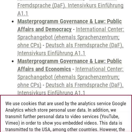
Fremdsprache (DaF). Intensivkurs Einführung
A1.1
Masterprogramm Governance & Law: Public
Affairs and Democracy
-
International Center:
Sprachangebot (ehemals Sprachenzentrum;
ohne CPs)
-
Deutsch als Fremdsprache (DaF).
Intensivkurs Einführung A1.1
Masterprogramm Governance & Law: Public
Affairs and Economics
-
International Center:
Sprachangebot (ehemals Sprachenzentrum;
ohne CPs)
-
Deutsch als Fremdsprache (DaF).
Intensivkurs Einführung A1.1
We use cookies that are used by the analytics service Google
Analytics which store personal user data. In addition, we
transmit further personal data to video services (YouTube,
Andreea Tribel
/
30.06.2024
Vimeo) in order to show you embedded videos. This data is
transmitted to the USA, among other countries. However, the