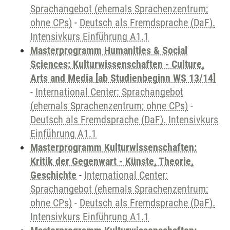
Sprachangebot (ehemals Sprachenzentrum;
ohne CPs)
-
Deutsch als Fremdsprache (DaF).
Intensivkurs Einführung A1.1
Masterprogramm Humanities & Social
Sciences: Kulturwissenschaften - Culture,
Arts and Media [ab Studienbeginn WS 13/14]
-
International Center: Sprachangebot
(ehemals Sprachenzentrum; ohne CPs)
-
Deutsch als Fremdsprache (DaF). Intensivkurs
Einführung A1.1
Masterprogramm Kulturwissenschaften:
Kritik der Gegenwart - Künste, Theorie,
Geschichte
-
International Center:
Sprachangebot (ehemals Sprachenzentrum;
ohne CPs)
-
Deutsch als Fremdsprache (DaF).
Intensivkurs Einführung A1.1