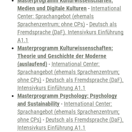
Masterprogramm Kulturwissenschaften:
Medien und Digitale Kulturen
-
International
Center: Sprachangebot (ehemals
Sprachenzentrum; ohne CPs)
-
Deutsch als
Fremdsprache (DaF). Intensivkurs Einführung
A1.1
Masterprogramm Kulturwissenschaften:
Theorie und Geschichte der Moderne
(auslaufend)
-
International Center:
Sprachangebot (ehemals Sprachenzentrum;
ohne CPs)
-
Deutsch als Fremdsprache (DaF).
Intensivkurs Einführung A1.1
Masterprogramm Psychology: Psychology
and Sustainability
-
International Center:
Sprachangebot (ehemals Sprachenzentrum;
ohne CPs)
-
Deutsch als Fremdsprache (DaF).
Intensivkurs Einführung A1.1