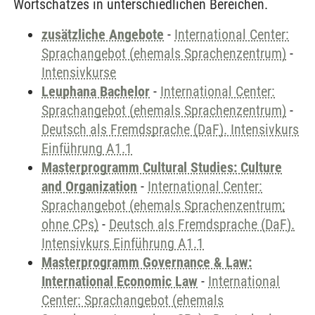
Wortschatzes in unterschiedlichen Bereichen.
zusätzliche Angebote
-
International Center:
Sprachangebot (ehemals Sprachenzentrum)
-
Intensivkurse
Leuphana Bachelor
-
International Center:
Sprachangebot (ehemals Sprachenzentrum)
-
Deutsch als Fremdsprache (DaF). Intensivkurs
Einführung A1.1
Masterprogramm Cultural Studies: Culture
and Organization
-
International Center:
Sprachangebot (ehemals Sprachenzentrum;
ohne CPs)
-
Deutsch als Fremdsprache (DaF).
Intensivkurs Einführung A1.1
Masterprogramm Governance & Law:
International Economic Law
-
International
Center: Sprachangebot (ehemals