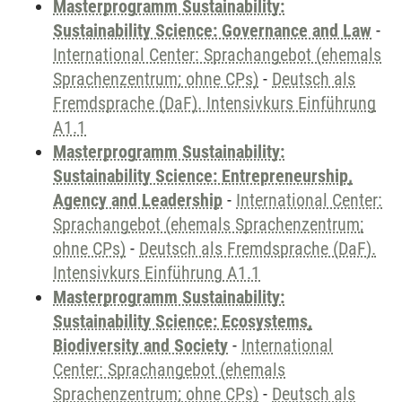
Masterprogramm Sustainability:
Sustainability Science: Governance and Law
-
International Center: Sprachangebot (ehemals
Sprachenzentrum; ohne CPs)
-
Deutsch als
Fremdsprache (DaF). Intensivkurs Einführung
A1.1
Masterprogramm Sustainability:
Sustainability Science: Entrepreneurship,
Agency and Leadership
-
International Center:
Sprachangebot (ehemals Sprachenzentrum;
ohne CPs)
-
Deutsch als Fremdsprache (DaF).
Intensivkurs Einführung A1.1
Masterprogramm Sustainability:
Sustainability Science: Ecosystems,
Biodiversity and Society
-
International
Center: Sprachangebot (ehemals
Sprachenzentrum; ohne CPs)
-
Deutsch als