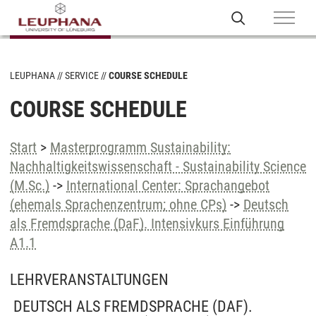
LEUPHANA
SERVICE
COURSE SCHEDULE
COURSE SCHEDULE
Start
>
Masterprogramm Sustainability:
Nachhaltigkeitswissenschaft - Sustainability Science
(M.Sc.)
->
International Center: Sprachangebot
(ehemals Sprachenzentrum; ohne CPs)
->
Deutsch
als Fremdsprache (DaF). Intensivkurs Einführung
A1.1
LEHRVERANSTALTUNGEN
DEUTSCH ALS FREMDSPRACHE (DAF).