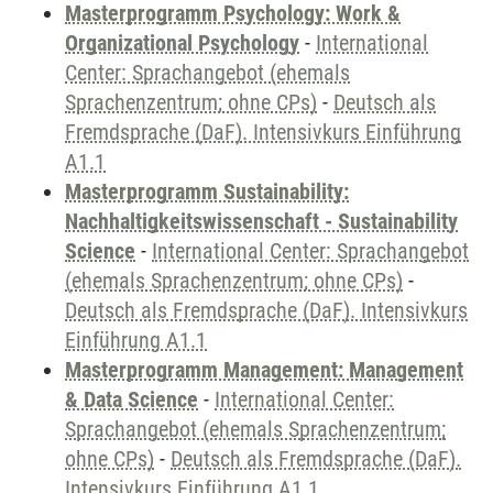
Masterprogramm Psychology: Work &
Organizational Psychology
-
International
Center: Sprachangebot (ehemals
Sprachenzentrum; ohne CPs)
-
Deutsch als
Fremdsprache (DaF). Intensivkurs Einführung
A1.1
Masterprogramm Sustainability:
Nachhaltigkeitswissenschaft - Sustainability
Science
-
International Center: Sprachangebot
(ehemals Sprachenzentrum; ohne CPs)
-
Deutsch als Fremdsprache (DaF). Intensivkurs
Einführung A1.1
Masterprogramm Management: Management
& Data Science
-
International Center:
Sprachangebot (ehemals Sprachenzentrum;
ohne CPs)
-
Deutsch als Fremdsprache (DaF).
Intensivkurs Einführung A1.1