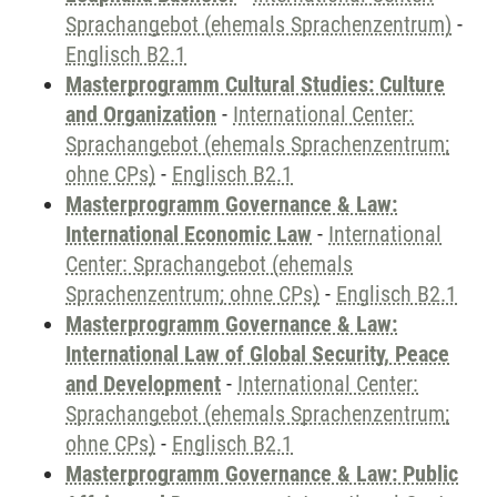
Sprachangebot (ehemals Sprachenzentrum)
-
Englisch B2.1
Masterprogramm Cultural Studies: Culture
and Organization
-
International Center:
Sprachangebot (ehemals Sprachenzentrum;
ohne CPs)
-
Englisch B2.1
Masterprogramm Governance & Law:
International Economic Law
-
International
Center: Sprachangebot (ehemals
Sprachenzentrum; ohne CPs)
-
Englisch B2.1
Masterprogramm Governance & Law:
International Law of Global Security, Peace
and Development
-
International Center:
Sprachangebot (ehemals Sprachenzentrum;
ohne CPs)
-
Englisch B2.1
Masterprogramm Governance & Law: Public