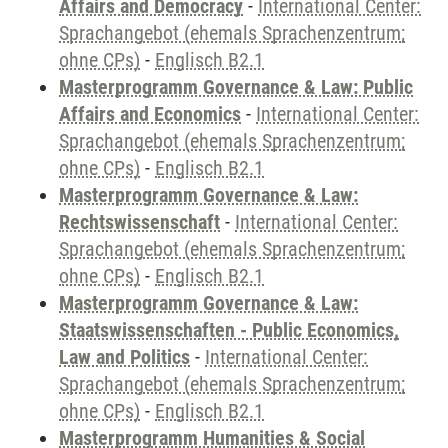
Affairs and Democracy
-
International Center:
Sprachangebot (ehemals Sprachenzentrum;
ohne CPs)
-
Englisch B2.1
Masterprogramm Governance & Law: Public
Affairs and Economics
-
International Center:
Sprachangebot (ehemals Sprachenzentrum;
ohne CPs)
-
Englisch B2.1
Masterprogramm Governance & Law:
Rechtswissenschaft
-
International Center:
Sprachangebot (ehemals Sprachenzentrum;
ohne CPs)
-
Englisch B2.1
Masterprogramm Governance & Law:
Staatswissenschaften - Public Economics,
Law and Politics
-
International Center:
Sprachangebot (ehemals Sprachenzentrum;
ohne CPs)
-
Englisch B2.1
Masterprogramm Humanities & Social