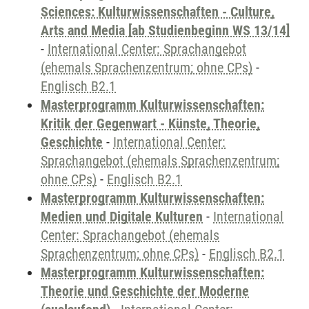
Sciences: Kulturwissenschaften - Culture,
Arts and Media [ab Studienbeginn WS 13/14]
-
International Center: Sprachangebot
(ehemals Sprachenzentrum; ohne CPs)
-
Englisch B2.1
Masterprogramm Kulturwissenschaften:
Kritik der Gegenwart - Künste, Theorie,
Geschichte
-
International Center:
Sprachangebot (ehemals Sprachenzentrum;
ohne CPs)
-
Englisch B2.1
Masterprogramm Kulturwissenschaften:
Medien und Digitale Kulturen
-
International
Center: Sprachangebot (ehemals
Sprachenzentrum; ohne CPs)
-
Englisch B2.1
Masterprogramm Kulturwissenschaften:
Theorie und Geschichte der Moderne