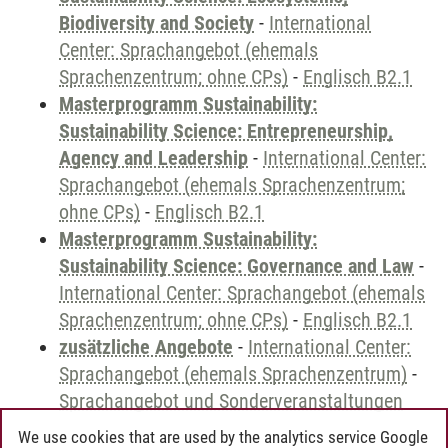
Biodiversity and Society
-
International
Center: Sprachangebot (ehemals
Sprachenzentrum; ohne CPs)
-
Englisch B2.1
Masterprogramm Sustainability:
Sustainability Science: Entrepreneurship,
Agency and Leadership
-
International Center:
Sprachangebot (ehemals Sprachenzentrum;
ohne CPs)
-
Englisch B2.1
Masterprogramm Sustainability:
Sustainability Science: Governance and Law
-
International Center: Sprachangebot (ehemals
Sprachenzentrum; ohne CPs)
-
Englisch B2.1
zusätzliche Angebote
-
International Center:
Sprachangebot (ehemals Sprachenzentrum)
-
Sprachangebot und Sonderveranstaltungen
We use cookies that are used by the analytics service Google