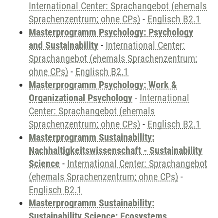
International Center: Sprachangebot (ehemals
Sprachenzentrum; ohne CPs)
-
Englisch B2.1
Masterprogramm Psychology: Psychology
and Sustainability
-
International Center:
Sprachangebot (ehemals Sprachenzentrum;
ohne CPs)
-
Englisch B2.1
Masterprogramm Psychology: Work &
Organizational Psychology
-
International
Center: Sprachangebot (ehemals
Sprachenzentrum; ohne CPs)
-
Englisch B2.1
Masterprogramm Sustainability:
Nachhaltigkeitswissenschaft - Sustainability
Science
-
International Center: Sprachangebot
(ehemals Sprachenzentrum; ohne CPs)
-
Englisch B2.1
Masterprogramm Sustainability:
Sustainability Science: Ecosystems,