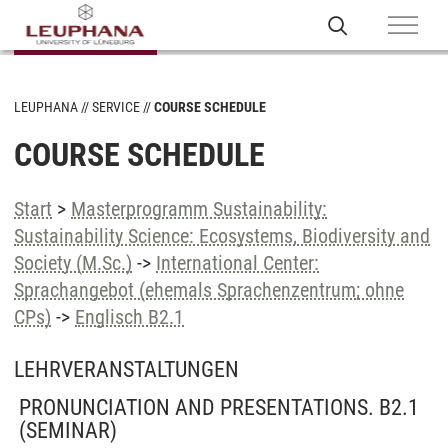
LEUPHANA
SERVICE
COURSE SCHEDULE
COURSE SCHEDULE
Start
>
Masterprogramm Sustainability:
Sustainability Science: Ecosystems, Biodiversity and
Society (M.Sc.)
->
International Center:
Sprachangebot (ehemals Sprachenzentrum; ohne
CPs)
->
Englisch B2.1
LEHRVERANSTALTUNGEN
PRONUNCIATION AND PRESENTATIONS. B2.1
(SEMINAR)