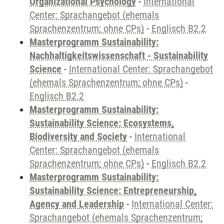
Organizational Psychology
-
International
Center: Sprachangebot (ehemals
Sprachenzentrum; ohne CPs)
-
Englisch B2.2
Masterprogramm Sustainability:
Nachhaltigkeitswissenschaft - Sustainability
Science
-
International Center: Sprachangebot
(ehemals Sprachenzentrum; ohne CPs)
-
Englisch B2.2
Masterprogramm Sustainability:
Sustainability Science: Ecosystems,
Biodiversity and Society
-
International
Center: Sprachangebot (ehemals
Sprachenzentrum; ohne CPs)
-
Englisch B2.2
Masterprogramm Sustainability:
Sustainability Science: Entrepreneurship,
Agency and Leadership
-
International Center:
Sprachangebot (ehemals Sprachenzentrum;