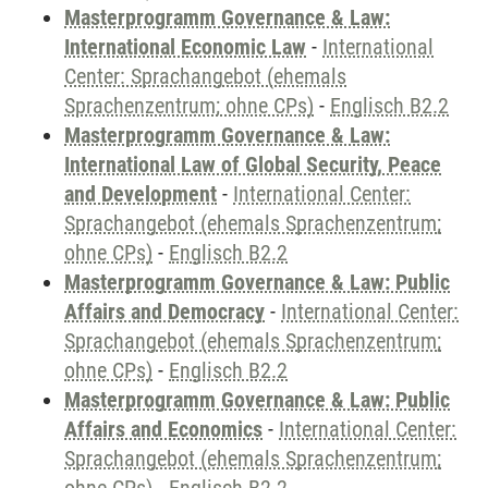
Masterprogramm Governance & Law:
International Economic Law
-
International
Center: Sprachangebot (ehemals
Sprachenzentrum; ohne CPs)
-
Englisch B2.2
Masterprogramm Governance & Law:
International Law of Global Security, Peace
and Development
-
International Center:
Sprachangebot (ehemals Sprachenzentrum;
ohne CPs)
-
Englisch B2.2
Masterprogramm Governance & Law: Public
Affairs and Democracy
-
International Center:
Sprachangebot (ehemals Sprachenzentrum;
ohne CPs)
-
Englisch B2.2
Masterprogramm Governance & Law: Public
Affairs and Economics
-
International Center:
Sprachangebot (ehemals Sprachenzentrum;