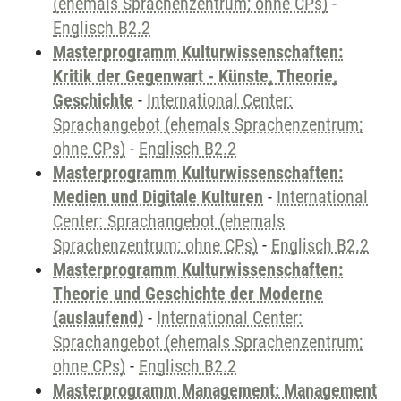
(ehemals Sprachenzentrum; ohne CPs)
-
Englisch B2.2
Masterprogramm Kulturwissenschaften:
Kritik der Gegenwart - Künste, Theorie,
Geschichte
-
International Center:
Sprachangebot (ehemals Sprachenzentrum;
ohne CPs)
-
Englisch B2.2
Masterprogramm Kulturwissenschaften:
Medien und Digitale Kulturen
-
International
Center: Sprachangebot (ehemals
Sprachenzentrum; ohne CPs)
-
Englisch B2.2
Masterprogramm Kulturwissenschaften:
Theorie und Geschichte der Moderne
(auslaufend)
-
International Center:
Sprachangebot (ehemals Sprachenzentrum;
ohne CPs)
-
Englisch B2.2
Masterprogramm Management: Management