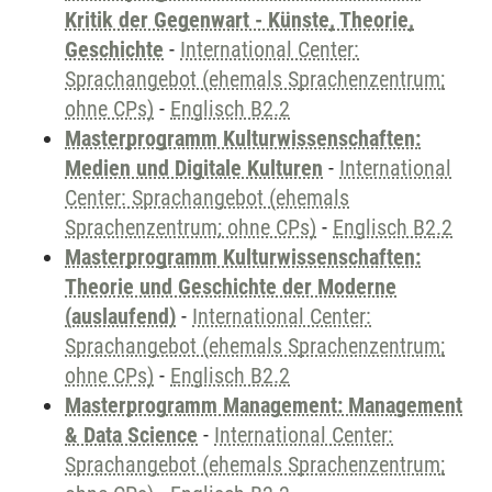
Kritik der Gegenwart - Künste, Theorie,
Geschichte
-
International Center:
Sprachangebot (ehemals Sprachenzentrum;
ohne CPs)
-
Englisch B2.2
Masterprogramm Kulturwissenschaften:
Medien und Digitale Kulturen
-
International
Center: Sprachangebot (ehemals
Sprachenzentrum; ohne CPs)
-
Englisch B2.2
Masterprogramm Kulturwissenschaften:
Theorie und Geschichte der Moderne
(auslaufend)
-
International Center:
Sprachangebot (ehemals Sprachenzentrum;
ohne CPs)
-
Englisch B2.2
Masterprogramm Management: Management
& Data Science
-
International Center:
Sprachangebot (ehemals Sprachenzentrum;