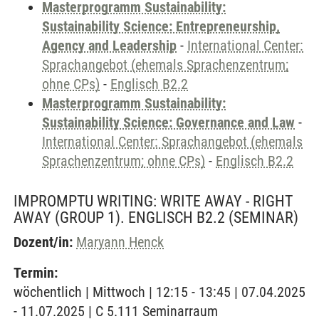
Masterprogramm Sustainability:
Sustainability Science: Entrepreneurship,
Agency and Leadership
-
International Center:
Sprachangebot (ehemals Sprachenzentrum;
ohne CPs)
-
Englisch B2.2
Masterprogramm Sustainability:
Sustainability Science: Governance and Law
-
International Center: Sprachangebot (ehemals
Sprachenzentrum; ohne CPs)
-
Englisch B2.2
IMPROMPTU WRITING: WRITE AWAY - RIGHT
AWAY (GROUP 1). ENGLISCH B2.2
(SEMINAR)
Dozent/in:
Maryann Henck
Termin:
wöchentlich | Mittwoch | 12:15 - 13:45 | 07.04.2025
- 11.07.2025 | C 5.111 Seminarraum