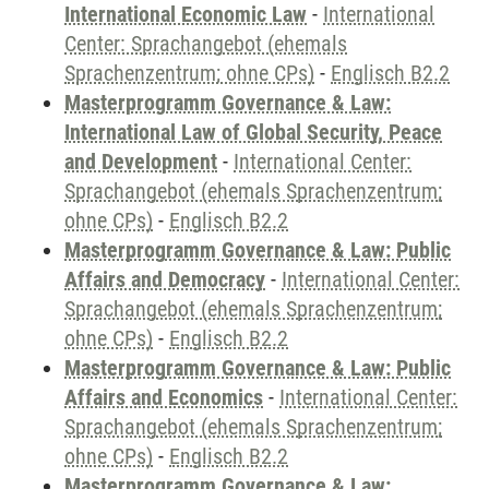
International Economic Law
-
International
Center: Sprachangebot (ehemals
Sprachenzentrum; ohne CPs)
-
Englisch B2.2
Masterprogramm Governance & Law:
International Law of Global Security, Peace
and Development
-
International Center:
Sprachangebot (ehemals Sprachenzentrum;
ohne CPs)
-
Englisch B2.2
Masterprogramm Governance & Law: Public
Affairs and Democracy
-
International Center:
Sprachangebot (ehemals Sprachenzentrum;
ohne CPs)
-
Englisch B2.2
Masterprogramm Governance & Law: Public
Affairs and Economics
-
International Center:
Sprachangebot (ehemals Sprachenzentrum;
ohne CPs)
-
Englisch B2.2
Masterprogramm Governance & Law: