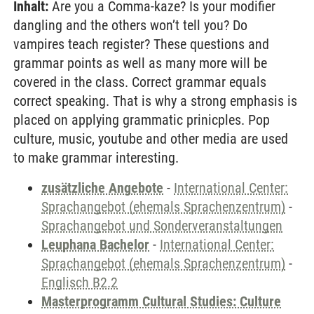
Inhalt:
Are you a Comma-kaze? Is your modifier
dangling and the others won’t tell you? Do
vampires teach register? These questions and
grammar points as well as many more will be
covered in the class. Correct grammar equals
correct speaking. That is why a strong emphasis is
placed on applying grammatic prinicples. Pop
culture, music, youtube and other media are used
to make grammar interesting.
zusätzliche Angebote
-
International Center:
Sprachangebot (ehemals Sprachenzentrum)
-
Sprachangebot und Sonderveranstaltungen
Leuphana Bachelor
-
International Center:
Sprachangebot (ehemals Sprachenzentrum)
-
Englisch B2.2
Masterprogramm Cultural Studies: Culture