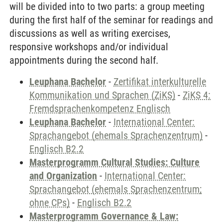
will be divided into to two parts: a group meeting
during the first half of the seminar for readings and
discussions as well as writing exercises,
responsive workshops and/or individual
appointments during the second half.
Leuphana Bachelor
-
Zertifikat interkulturelle
Kommunikation und Sprachen (ZiKS)
-
ZiKS 4:
Fremdsprachenkompetenz Englisch
Leuphana Bachelor
-
International Center:
Sprachangebot (ehemals Sprachenzentrum)
-
Englisch B2.2
Masterprogramm Cultural Studies: Culture
and Organization
-
International Center:
Sprachangebot (ehemals Sprachenzentrum;
ohne CPs)
-
Englisch B2.2
Masterprogramm Governance & Law: