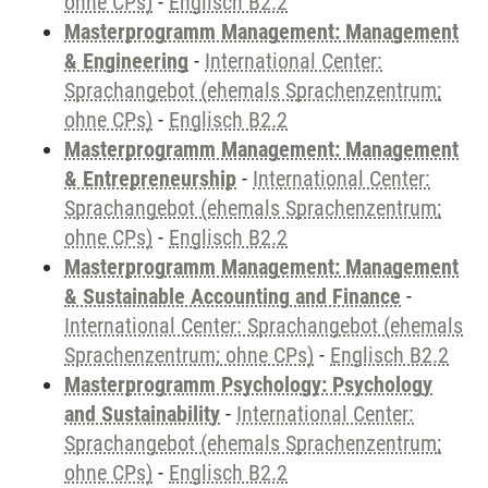
ohne CPs)
-
Englisch B2.2
Masterprogramm Management: Management
& Engineering
-
International Center:
Sprachangebot (ehemals Sprachenzentrum;
ohne CPs)
-
Englisch B2.2
Masterprogramm Management: Management
& Entrepreneurship
-
International Center:
Sprachangebot (ehemals Sprachenzentrum;
ohne CPs)
-
Englisch B2.2
Masterprogramm Management: Management
& Sustainable Accounting and Finance
-
International Center: Sprachangebot (ehemals
Sprachenzentrum; ohne CPs)
-
Englisch B2.2
Masterprogramm Psychology: Psychology
and Sustainability
-
International Center:
Sprachangebot (ehemals Sprachenzentrum;
ohne CPs)
-
Englisch B2.2