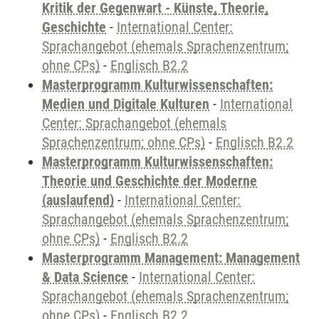
Kritik der Gegenwart - Künste, Theorie,
Geschichte
-
International Center:
Sprachangebot (ehemals Sprachenzentrum;
ohne CPs)
-
Englisch B2.2
Masterprogramm Kulturwissenschaften:
Medien und Digitale Kulturen
-
International
Center: Sprachangebot (ehemals
Sprachenzentrum; ohne CPs)
-
Englisch B2.2
Masterprogramm Kulturwissenschaften:
Theorie und Geschichte der Moderne
(auslaufend)
-
International Center:
Sprachangebot (ehemals Sprachenzentrum;
ohne CPs)
-
Englisch B2.2
Masterprogramm Management: Management
& Data Science
-
International Center:
Sprachangebot (ehemals Sprachenzentrum;
ohne CPs)
-
Englisch B2.2