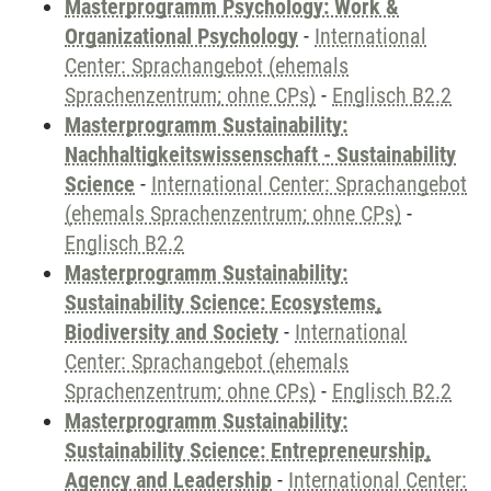
Masterprogramm Psychology: Work &
Organizational Psychology
-
International
Center: Sprachangebot (ehemals
Sprachenzentrum; ohne CPs)
-
Englisch B2.2
Masterprogramm Sustainability:
Nachhaltigkeitswissenschaft - Sustainability
Science
-
International Center: Sprachangebot
(ehemals Sprachenzentrum; ohne CPs)
-
Englisch B2.2
Masterprogramm Sustainability:
Sustainability Science: Ecosystems,
Biodiversity and Society
-
International
Center: Sprachangebot (ehemals
Sprachenzentrum; ohne CPs)
-
Englisch B2.2
Masterprogramm Sustainability:
Sustainability Science: Entrepreneurship,
Agency and Leadership
-
International Center: