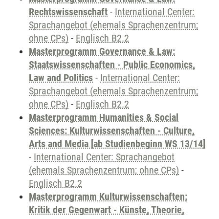
Rechtswissenschaft
-
International Center:
Sprachangebot (ehemals Sprachenzentrum;
ohne CPs)
-
Englisch B2.2
Masterprogramm Governance & Law:
Staatswissenschaften - Public Economics,
Law and Politics
-
International Center:
Sprachangebot (ehemals Sprachenzentrum;
ohne CPs)
-
Englisch B2.2
Masterprogramm Humanities & Social
Sciences: Kulturwissenschaften - Culture,
Arts and Media [ab Studienbeginn WS 13/14]
-
International Center: Sprachangebot
(ehemals Sprachenzentrum; ohne CPs)
-
Englisch B2.2
Masterprogramm Kulturwissenschaften:
Kritik der Gegenwart - Künste, Theorie,