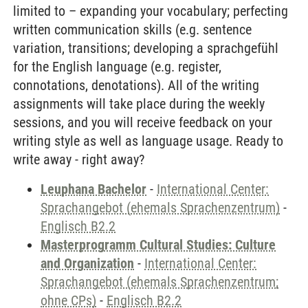
limited to – expanding your vocabulary; perfecting
written communication skills (e.g. sentence
variation, transitions; developing a sprachgefühl
for the English language (e.g. register,
connotations, denotations). All of the writing
assignments will take place during the weekly
sessions, and you will receive feedback on your
writing style as well as language usage. Ready to
write away - right away?
Leuphana Bachelor
-
International Center:
Sprachangebot (ehemals Sprachenzentrum)
-
Englisch B2.2
Masterprogramm Cultural Studies: Culture
and Organization
-
International Center:
Sprachangebot (ehemals Sprachenzentrum;
ohne CPs)
-
Englisch B2.2