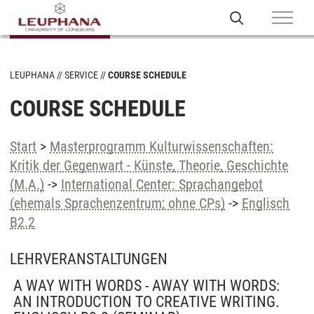
LEUPHANA
SERVICE
COURSE SCHEDULE
COURSE SCHEDULE
Start
>
Masterprogramm Kulturwissenschaften:
Kritik der Gegenwart - Künste, Theorie, Geschichte
(M.A.)
->
International Center: Sprachangebot
(ehemals Sprachenzentrum; ohne CPs)
->
Englisch
B2.2
LEHRVERANSTALTUNGEN
A WAY WITH WORDS - AWAY WITH WORDS:
AN INTRODUCTION TO CREATIVE WRITING.