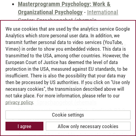
Masterprogramm Psychology: Work &
Organizational Psychology
-
International
Center: Sprachangebot (ehemals
Sprachenzentrum; ohne CPs)
-
Englisch B2.2
We use cookies that are used by the analytics service Google
Analytics which store personal user data. In addition, we
Masterprogramm Sustainability:
transmit further personal data to video services (YouTube,
Nachhaltigkeitswissenschaft - Sustainability
Vimeo) in order to show you embedded videos. This data is
Science
-
International Center: Sprachangebot
transmitted to the USA, among other countries. However, the
(ehemals Sprachenzentrum; ohne CPs)
-
European Court of Justice has deemed the level of data
protection in the USA, measured against EU standards, to be
Englisch B2.2
insufficient. There is also the possibility that your data may
Masterprogramm Sustainability:
then be processed by US authorities. If you click on "Use only
Sustainability Science: Ecosystems,
necessary cookies", the transmission described above will
Biodiversity and Society
-
International
not take place. For more information, please refer to our
Center: Sprachangebot (ehemals
privacy policy
.
Sprachenzentrum; ohne CPs)
-
Englisch B2.2
Cookie settings
Masterprogramm Sustainability:
I agree
Allow only necessary cookies
Sustainability Science: Entrepreneurship,
Agency and Leadership
-
International Center: