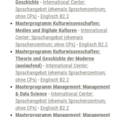
Geschichte
-
International Center:
Sprachangebot (ehemals Sprachenzentrum;
ohne CPs)
-
Englisch B2.2
Masterprogramm Kulturwissenschaften:
Medien und Digitale Kulturen
-
International
Center: Sprachangebot (ehemals
Sprachenzentrum; ohne CPs)
-
Englisch B2.2
Masterprogramm Kulturwissenschaften:
Theorie und Geschichte der Moderne
(auslaufend)
-
International Center:
Sprachangebot (ehemals Sprachenzentrum;
ohne CPs)
-
Englisch B2.2
Masterprogramm Management: Management
& Data Science
-
International Center:
Sprachangebot (ehemals Sprachenzentrum;
ohne CPs)
-
Englisch B2.2
Masterprogramm Management: Management