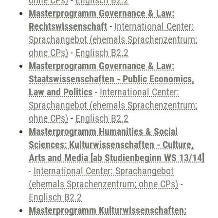
ohne CPs)
-
Englisch B2.2
Masterprogramm Governance & Law:
Rechtswissenschaft
-
International Center:
Sprachangebot (ehemals Sprachenzentrum;
ohne CPs)
-
Englisch B2.2
Masterprogramm Governance & Law:
Staatswissenschaften - Public Economics,
Law and Politics
-
International Center:
Sprachangebot (ehemals Sprachenzentrum;
ohne CPs)
-
Englisch B2.2
Masterprogramm Humanities & Social
Sciences: Kulturwissenschaften - Culture,
Arts and Media [ab Studienbeginn WS 13/14]
-
International Center: Sprachangebot
(ehemals Sprachenzentrum; ohne CPs)
-
Englisch B2.2
Masterprogramm Kulturwissenschaften: