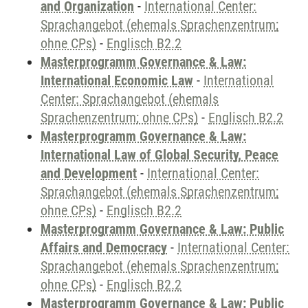
and Organization
-
International Center:
Sprachangebot (ehemals Sprachenzentrum;
ohne CPs)
-
Englisch B2.2
Masterprogramm Governance & Law:
International Economic Law
-
International
Center: Sprachangebot (ehemals
Sprachenzentrum; ohne CPs)
-
Englisch B2.2
Masterprogramm Governance & Law:
International Law of Global Security, Peace
and Development
-
International Center:
Sprachangebot (ehemals Sprachenzentrum;
ohne CPs)
-
Englisch B2.2
Masterprogramm Governance & Law: Public
Affairs and Democracy
-
International Center:
Sprachangebot (ehemals Sprachenzentrum;
ohne CPs)
-
Englisch B2.2
Masterprogramm Governance & Law: Public