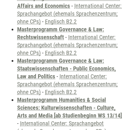
Affairs and Economics
-
International Center:
Sprachangebot (ehemals Sprachenzentrum;
ohne CPs)
-
Englisch B2.2
Masterprogramm Governance & Law:
Rechtswissenschaft
-
International Center:
Sprachangebot (ehemals Sprachenzentrum;
ohne CPs)
-
Englisch B2.2
Masterprogramm Governance & Law:
Staatswissenschaften - Public Economics,
Law and Politics
-
International Center:
Sprachangebot (ehemals Sprachenzentrum;
ohne CPs)
-
Englisch B2.2
Masterprogramm Humanities & Social
Sciences: Kulturwissenschaften - Culture,
Arts and Media [ab Studienbeginn WS 13/14]
-
International Center: Sprachangebot