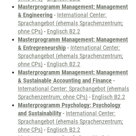
Masterprogramm Management: Management
& Engineering
-
International Center:
Sprachangebot (ehemals Sprachenzentrum;
ohne CPs)
-
Englisch B2.2
Masterprogramm Management: Management
& Entrepreneurship
-
International Center:
Sprachangebot (ehemals Sprachenzentrum;
ohne CPs)
-
Englisch B2.2
Masterprogramm Management: Management
& Sustainable Accounting and Finance
-
International Center: Sprachangebot (ehemals
Sprachenzentrum; ohne CPs)
-
Englisch B2.2
Masterprogramm Psychology: Psychology
and Sustainability
-
International Center:
Sprachangebot (ehemals Sprachenzentrum;
ohne CPs)
-
Englisch B2.2