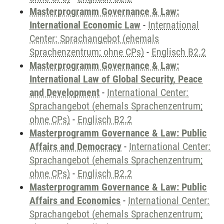
Masterprogramm Governance & Law:
International Economic Law
-
International
Center: Sprachangebot (ehemals
Sprachenzentrum; ohne CPs)
-
Englisch B2.2
Masterprogramm Governance & Law:
International Law of Global Security, Peace
and Development
-
International Center:
Sprachangebot (ehemals Sprachenzentrum;
ohne CPs)
-
Englisch B2.2
Masterprogramm Governance & Law: Public
Affairs and Democracy
-
International Center:
Sprachangebot (ehemals Sprachenzentrum;
ohne CPs)
-
Englisch B2.2
Masterprogramm Governance & Law: Public
Affairs and Economics
-
International Center:
Sprachangebot (ehemals Sprachenzentrum;