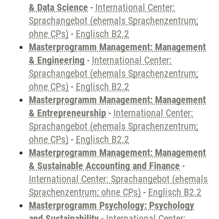
& Data Science
-
International Center:
Sprachangebot (ehemals Sprachenzentrum;
ohne CPs)
-
Englisch B2.2
Masterprogramm Management: Management
& Engineering
-
International Center:
Sprachangebot (ehemals Sprachenzentrum;
ohne CPs)
-
Englisch B2.2
Masterprogramm Management: Management
& Entrepreneurship
-
International Center:
Sprachangebot (ehemals Sprachenzentrum;
ohne CPs)
-
Englisch B2.2
Masterprogramm Management: Management
& Sustainable Accounting and Finance
-
International Center: Sprachangebot (ehemals
Sprachenzentrum; ohne CPs)
-
Englisch B2.2
Masterprogramm Psychology: Psychology
and Sustainability
-
International Center: