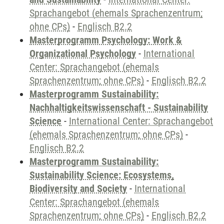
Sprachangebot (ehemals Sprachenzentrum;
ohne CPs)
-
Englisch B2.2
Masterprogramm Psychology: Work &
Organizational Psychology
-
International
Center: Sprachangebot (ehemals
Sprachenzentrum; ohne CPs)
-
Englisch B2.2
Masterprogramm Sustainability:
Nachhaltigkeitswissenschaft - Sustainability
Science
-
International Center: Sprachangebot
(ehemals Sprachenzentrum; ohne CPs)
-
Englisch B2.2
Masterprogramm Sustainability:
Sustainability Science: Ecosystems,
Biodiversity and Society
-
International
Center: Sprachangebot (ehemals
Sprachenzentrum; ohne CPs)
-
Englisch B2.2