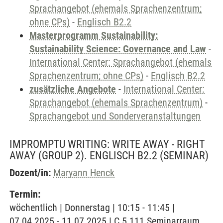
Sprachangebot (ehemals Sprachenzentrum;
ohne CPs)
-
Englisch B2.2
Masterprogramm Sustainability:
Sustainability Science: Governance and Law
-
International Center: Sprachangebot (ehemals
Sprachenzentrum; ohne CPs)
-
Englisch B2.2
zusätzliche Angebote
-
International Center:
Sprachangebot (ehemals Sprachenzentrum)
-
Sprachangebot und Sonderveranstaltungen
IMPROMPTU WRITING: WRITE AWAY - RIGHT
AWAY (GROUP 2). ENGLISCH B2.2
(SEMINAR)
Dozent/in:
Maryann Henck
Termin:
wöchentlich | Donnerstag | 10:15 - 11:45 |
07.04.2025 - 11.07.2025 | C 5.111 Seminarraum