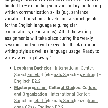
limited to – expanding your vocabulary; perfecting
written communication skills (e.g. sentence
variation, transitions; developing a sprachgefühl
for the English language (e.g. register,
connotations, denotations). All of the writing
assignments will take place during the weekly
sessions, and you will receive feedback on your
writing style as well as language usage. Ready to
write away - right away?
Leuphana Bachelor
-
International Center:
Sprachangebot (ehemals Sprachenzentrum)
-
Englisch B2.2
Masterprogramm Cultural Studies: Culture
and Organization
-
International Center:
Sprachangebot (ehemals Sprachenzentrum;
ohne CPs)
-
Englisch B2.2