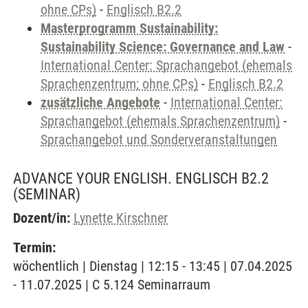
ohne CPs)
-
Englisch B2.2
Masterprogramm Sustainability:
Sustainability Science: Governance and Law
-
International Center: Sprachangebot (ehemals
Sprachenzentrum; ohne CPs)
-
Englisch B2.2
zusätzliche Angebote
-
International Center:
Sprachangebot (ehemals Sprachenzentrum)
-
Sprachangebot und Sonderveranstaltungen
ADVANCE YOUR ENGLISH. ENGLISCH B2.2
(SEMINAR)
Dozent/in:
Lynette Kirschner
Termin:
wöchentlich | Dienstag | 12:15 - 13:45 | 07.04.2025
- 11.07.2025 | C 5.124 Seminarraum