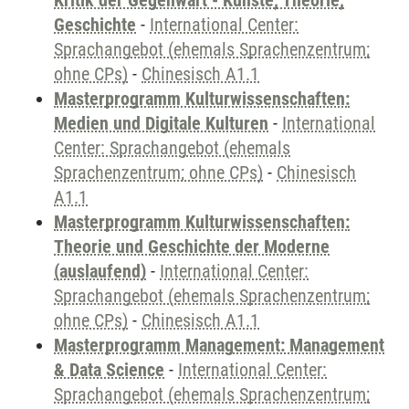
Kritik der Gegenwart - Künste, Theorie,
Geschichte
-
International Center:
Sprachangebot (ehemals Sprachenzentrum;
ohne CPs)
-
Chinesisch A1.1
Masterprogramm Kulturwissenschaften:
Medien und Digitale Kulturen
-
International
Center: Sprachangebot (ehemals
Sprachenzentrum; ohne CPs)
-
Chinesisch
A1.1
Masterprogramm Kulturwissenschaften:
Theorie und Geschichte der Moderne
(auslaufend)
-
International Center:
Sprachangebot (ehemals Sprachenzentrum;
ohne CPs)
-
Chinesisch A1.1
Masterprogramm Management: Management
& Data Science
-
International Center:
Sprachangebot (ehemals Sprachenzentrum;