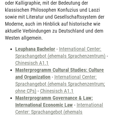
oder Kalligraphie, mit der Bedeutung der
klassischen Philosophen Konfuzius und Laozi
sowie mit Literatur und Gesellschaftssystem der
Moderne, auch im Hinblick auf historische wie
aktuelle Verbindungen zu Deutschland und dem
Westen allgemein.
Leuphana Bachelor
-
International Center:
Sprachangebot (ehemals Sprachenzentrum)
-
Chinesisch A1.1
Masterprogramm Cultural Studies: Culture
and Organization
-
International Center:
Sprachangebot (ehemals Sprachenzentrum;
ohne CPs)
-
Chinesisch A1.1
Masterprogramm Governance & Law:
International Economic Law
-
International
Center: Sprachangebot (ehemals