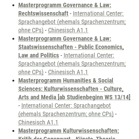
Masterprogramm Governance & Law:
Rechtswissenschaft
-
International Center:
Sprachangebot (ehemals Sprachenzentrum;
ohne CPs)
-
Chinesisch A1.1
Masterprogramm Governance & Law:
Staatswissenschaften - Public Economics,
Law and Politics
-
International Center:
Sprachangebot (ehemals Sprachenzentrum;
ohne CPs)
-
Chinesisch A1.1
Masterprogramm Humanities & Social
Sciences: Kulturwissenschaften - Culture,
Arts and Media [ab Studienbeginn WS 13/14]
-
International Center: Sprachangebot
(ehemals Sprachenzentrum; ohne CPs)
-
Chinesisch A1.1
Masterprogramm Kulturwissenschaften: