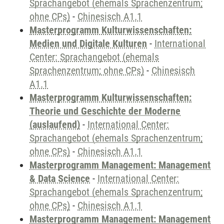
Sprachangebot (ehemals Sprachenzentrum;
ohne CPs)
-
Chinesisch A1.1
Masterprogramm Kulturwissenschaften:
Medien und Digitale Kulturen
-
International
Center: Sprachangebot (ehemals
Sprachenzentrum; ohne CPs)
-
Chinesisch
A1.1
Masterprogramm Kulturwissenschaften:
Theorie und Geschichte der Moderne
(auslaufend)
-
International Center:
Sprachangebot (ehemals Sprachenzentrum;
ohne CPs)
-
Chinesisch A1.1
Masterprogramm Management: Management
& Data Science
-
International Center:
Sprachangebot (ehemals Sprachenzentrum;
ohne CPs)
-
Chinesisch A1.1
Masterprogramm Management: Management