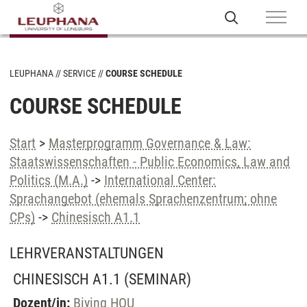
LEUPHANA
SERVICE
COURSE SCHEDULE
COURSE SCHEDULE
Start
>
Masterprogramm Governance & Law:
Staatswissenschaften - Public Economics, Law and
Politics (M.A.)
->
International Center:
Sprachangebot (ehemals Sprachenzentrum; ohne
CPs)
->
Chinesisch A1.1
LEHRVERANSTALTUNGEN
CHINESISCH A1.1
(SEMINAR)
Dozent/in:
Biying HOU