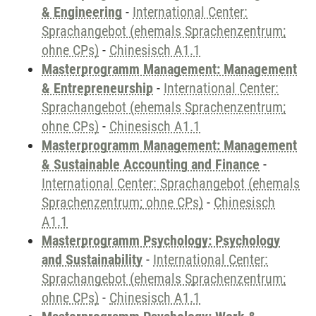
& Engineering
-
International Center:
Sprachangebot (ehemals Sprachenzentrum;
ohne CPs)
-
Chinesisch A1.1
Masterprogramm Management: Management
& Entrepreneurship
-
International Center:
Sprachangebot (ehemals Sprachenzentrum;
ohne CPs)
-
Chinesisch A1.1
Masterprogramm Management: Management
& Sustainable Accounting and Finance
-
International Center: Sprachangebot (ehemals
Sprachenzentrum; ohne CPs)
-
Chinesisch
A1.1
Masterprogramm Psychology: Psychology
and Sustainability
-
International Center:
Sprachangebot (ehemals Sprachenzentrum;
ohne CPs)
-
Chinesisch A1.1