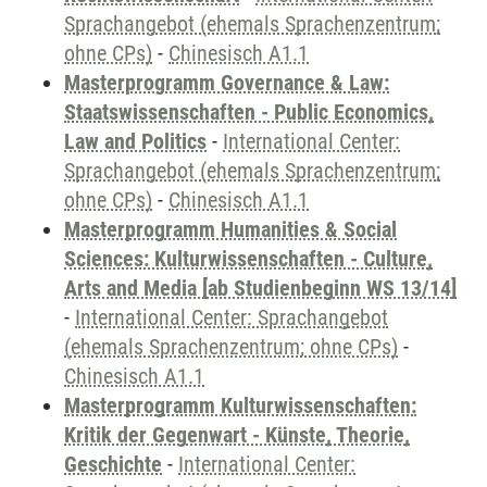
Sprachangebot (ehemals Sprachenzentrum;
ohne CPs)
-
Chinesisch A1.1
Masterprogramm Governance & Law:
Staatswissenschaften - Public Economics,
Law and Politics
-
International Center:
Sprachangebot (ehemals Sprachenzentrum;
ohne CPs)
-
Chinesisch A1.1
Masterprogramm Humanities & Social
Sciences: Kulturwissenschaften - Culture,
Arts and Media [ab Studienbeginn WS 13/14]
-
International Center: Sprachangebot
(ehemals Sprachenzentrum; ohne CPs)
-
Chinesisch A1.1
Masterprogramm Kulturwissenschaften:
Kritik der Gegenwart - Künste, Theorie,
Geschichte
-
International Center: