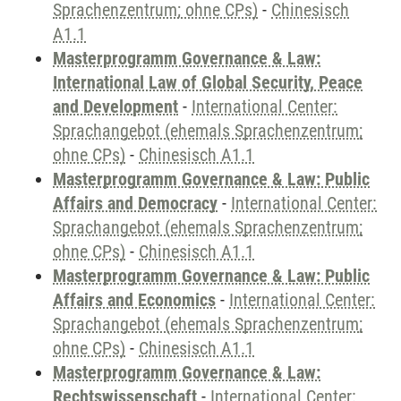
Sprachenzentrum; ohne CPs)
-
Chinesisch
A1.1
Masterprogramm Governance & Law:
International Law of Global Security, Peace
and Development
-
International Center:
Sprachangebot (ehemals Sprachenzentrum;
ohne CPs)
-
Chinesisch A1.1
Masterprogramm Governance & Law: Public
Affairs and Democracy
-
International Center:
Sprachangebot (ehemals Sprachenzentrum;
ohne CPs)
-
Chinesisch A1.1
Masterprogramm Governance & Law: Public
Affairs and Economics
-
International Center:
Sprachangebot (ehemals Sprachenzentrum;
ohne CPs)
-
Chinesisch A1.1
Masterprogramm Governance & Law:
Rechtswissenschaft
-
International Center: