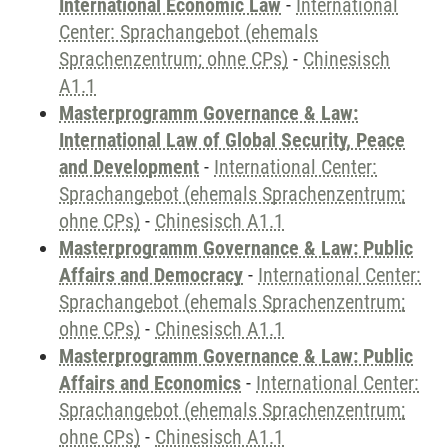
International Economic Law
-
International
Center: Sprachangebot (ehemals
Sprachenzentrum; ohne CPs)
-
Chinesisch
A1.1
Masterprogramm Governance & Law:
International Law of Global Security, Peace
and Development
-
International Center:
Sprachangebot (ehemals Sprachenzentrum;
ohne CPs)
-
Chinesisch A1.1
Masterprogramm Governance & Law: Public
Affairs and Democracy
-
International Center:
Sprachangebot (ehemals Sprachenzentrum;
ohne CPs)
-
Chinesisch A1.1
Masterprogramm Governance & Law: Public
Affairs and Economics
-
International Center:
Sprachangebot (ehemals Sprachenzentrum;
ohne CPs)
-
Chinesisch A1.1