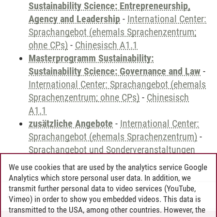
Sustainability Science: Entrepreneurship,
Agency and Leadership
-
International Center:
Sprachangebot (ehemals Sprachenzentrum;
ohne CPs)
-
Chinesisch A1.1
Masterprogramm Sustainability:
Sustainability Science: Governance and Law
-
International Center: Sprachangebot (ehemals
Sprachenzentrum; ohne CPs)
-
Chinesisch
A1.1
zusätzliche Angebote
-
International Center:
Sprachangebot (ehemals Sprachenzentrum)
-
Sprachangebot und Sonderveranstaltungen
We use cookies that are used by the analytics service Google
Analytics which store personal user data. In addition, we
transmit further personal data to video services (YouTube,
Andreea Tribel
/
30.06.2024
Vimeo) in order to show you embedded videos. This data is
transmitted to the USA, among other countries. However, the