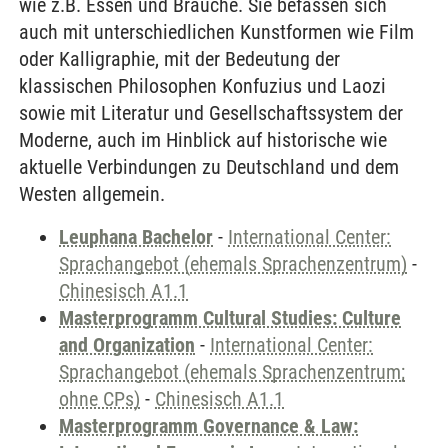
wie z.B. Essen und Bräuche. Sie befassen sich
auch mit unterschiedlichen Kunstformen wie Film
oder Kalligraphie, mit der Bedeutung der
klassischen Philosophen Konfuzius und Laozi
sowie mit Literatur und Gesellschaftssystem der
Moderne, auch im Hinblick auf historische wie
aktuelle Verbindungen zu Deutschland und dem
Westen allgemein.
Leuphana Bachelor
-
International Center:
Sprachangebot (ehemals Sprachenzentrum)
-
Chinesisch A1.1
Masterprogramm Cultural Studies: Culture
and Organization
-
International Center:
Sprachangebot (ehemals Sprachenzentrum;
ohne CPs)
-
Chinesisch A1.1
Masterprogramm Governance & Law: