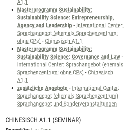
A1.1
Masterprogramm Sustainability:
Sustainability Science: Entrepreneurship,
Agency and Leadership
-
International Center:
Sprachangebot (ehemals Sprachenzentrum;
ohne CPs)
-
Chinesisch A1.1
Masterprogramm Sustainability:
Sustainability Science: Governance and Law
-
International Center: Sprachangebot (ehemals
Sprachenzentrum; ohne CPs)
-
Chinesisch
A1.1
zusätzliche Angebote
-
International Center:
Sprachangebot (ehemals Sprachenzentrum)
-
Sprachangebot und Sonderveranstaltungen
CHINESISCH A1.1
(SEMINAR)