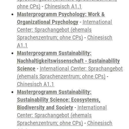
ohne CPs)
-
Chinesisch A1.1
Masterprogramm Psychology: Work &
Organizational Psychology
-
International
Center: Sprachangebot (ehemals
Sprachenzentrum; ohne CPs)
-
Chinesisch
A1.1
Masterprogramm Sustainability:
Nachhaltigkeitswissenschaft - Sustainability
Science
-
International Center: Sprachangebot
(ehemals Sprachenzentrum; ohne CPs)
-
Chinesisch A1.1
Masterprogramm Sustainability:
Sustainability Science: Ecosystems,
Biodiversity and Society
-
International
Center: Sprachangebot (ehemals
Sprachenzentrum; ohne CPs)
-
Chinesisch