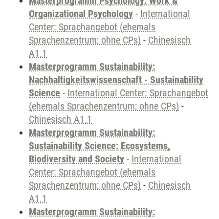
Masterprogramm Psychology: Work &
Organizational Psychology
-
International
Center: Sprachangebot (ehemals
Sprachenzentrum; ohne CPs)
-
Chinesisch
A1.1
Masterprogramm Sustainability:
Nachhaltigkeitswissenschaft - Sustainability
Science
-
International Center: Sprachangebot
(ehemals Sprachenzentrum; ohne CPs)
-
Chinesisch A1.1
Masterprogramm Sustainability:
Sustainability Science: Ecosystems,
Biodiversity and Society
-
International
Center: Sprachangebot (ehemals
Sprachenzentrum; ohne CPs)
-
Chinesisch
A1.1
Masterprogramm Sustainability: