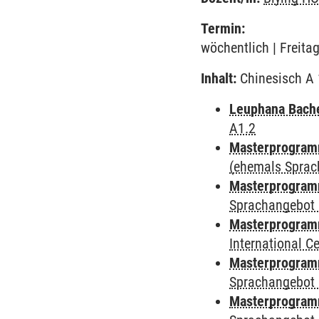
Termin:
wöchentlich | Freita
Inhalt:
Chinesisch A 1
Leuphana Bach
A1.2
Masterprogramm
(ehemals Sprac
Masterprogramm
Sprachangebot 
Masterprogramm
International 
Masterprogramm
Sprachangebot 
Masterprogramm