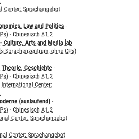
2
al Center: Sprachangebot
nomics, Law and Politics
-
CPs)
-
Chinesisch A1.2
 Culture, Arts and Media [ab
als Sprachenzentrum; ohne CPs)
 Theorie, Geschichte
-
CPs)
-
Chinesisch A1.2
-
International Center:
2
oderne (auslaufend)
-
CPs)
-
Chinesisch A1.2
ional Center: Sprachangebot
onal Center: Sprachangebot