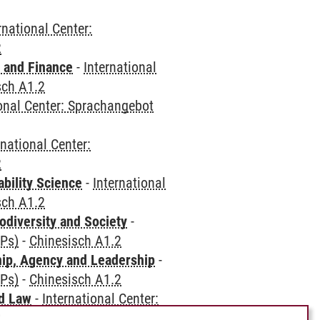
rnational Center:
2
 and Finance
-
International
sch A1.2
ional Center: Sprachangebot
rnational Center:
2
bility Science
-
International
sch A1.2
odiversity and Society
-
CPs)
-
Chinesisch A1.2
hip, Agency and Leadership
-
CPs)
-
Chinesisch A1.2
nd Law
-
International Center:
2