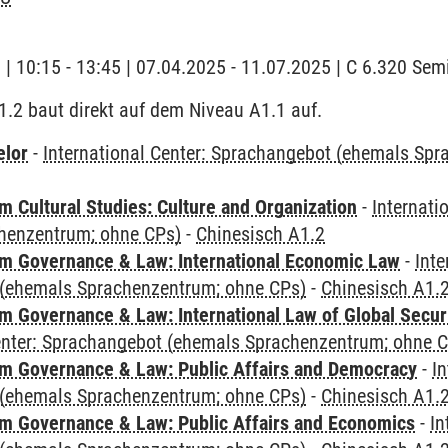
g | 10:15 - 13:45 | 07.04.2025 - 11.07.2025 | C 6.320 Se
.2 baut direkt auf dem Niveau A1.1 auf.
elor
-
International Center: Sprachangebot (ehemals Sp
 Cultural Studies: Culture and Organization
-
Internati
henzentrum; ohne CPs)
-
Chinesisch A1.2
 Governance & Law: International Economic Law
-
Inte
(ehemals Sprachenzentrum; ohne CPs)
-
Chinesisch A1.
 Governance & Law: International Law of Global Secur
Center: Sprachangebot (ehemals Sprachenzentrum; ohne 
 Governance & Law: Public Affairs and Democracy
-
In
(ehemals Sprachenzentrum; ohne CPs)
-
Chinesisch A1.
 Governance & Law: Public Affairs and Economics
-
In