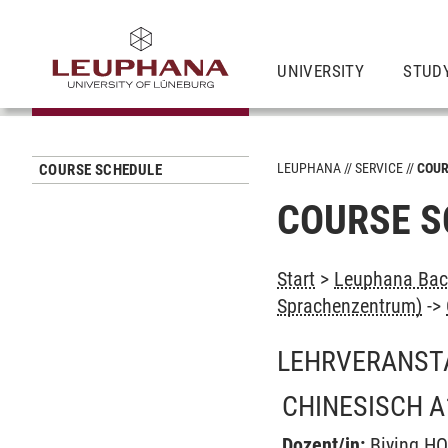
UNIVERSITY
STUD
LEUPHANA
SERVICE
COUR
COURSE SCHEDULE
COURSE S
Start
>
Leuphana Bach
Sprachenzentrum)
->
LEHRVERANST
CHINESISCH A
Dozent/in:
Biying H