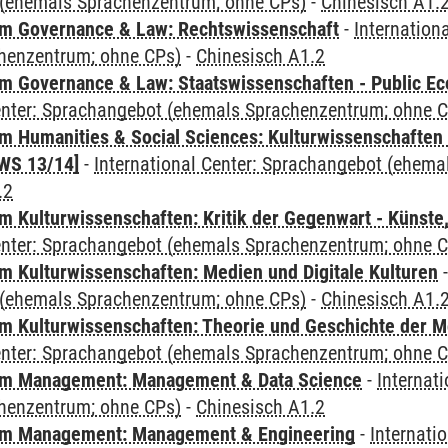
(ehemals Sprachenzentrum; ohne CPs)
-
Chinesisch A1.
m Governance & Law: Rechtswissenschaft
-
Internation
henzentrum; ohne CPs)
-
Chinesisch A1.2
 Governance & Law: Staatswissenschaften - Public Eco
Center: Sprachangebot (ehemals Sprachenzentrum; ohne 
 Humanities & Social Sciences: Kulturwissenschaften -
WS 13/14]
-
International Center: Sprachangebot (ehem
.2
 Kulturwissenschaften: Kritik der Gegenwart - Künste,
Center: Sprachangebot (ehemals Sprachenzentrum; ohne 
 Kulturwissenschaften: Medien und Digitale Kulturen
(ehemals Sprachenzentrum; ohne CPs)
-
Chinesisch A1.
 Kulturwissenschaften: Theorie und Geschichte der M
Center: Sprachangebot (ehemals Sprachenzentrum; ohne 
m Management: Management & Data Science
-
Internat
henzentrum; ohne CPs)
-
Chinesisch A1.2
m Management: Management & Engineering
-
Internati