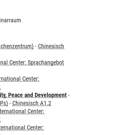
minarraum
rachenzentrum)
-
Chinesisch
onal Center: Sprachangebot
rnational Center:
2
ity, Peace and Development
-
CPs)
-
Chinesisch A1.2
ternational Center:
2
ternational Center: