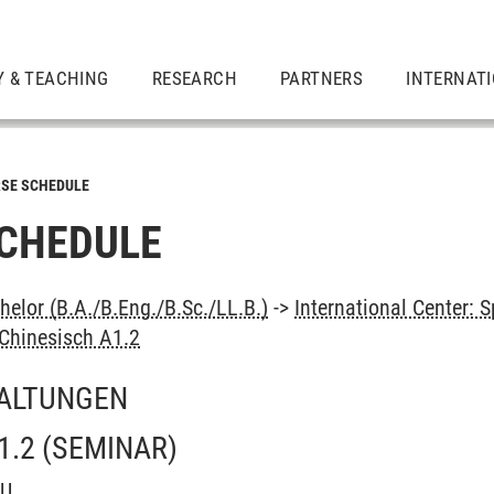
Y & TEACHING
RESEARCH
PARTNERS
INTERNAT
SE SCHEDULE
CHEDULE
elor (B.A./B.Eng./B.Sc./LL.B.)
->
International Center:
Chinesisch A1.2
ALTUNGEN
1.2
(SEMINAR)
OU