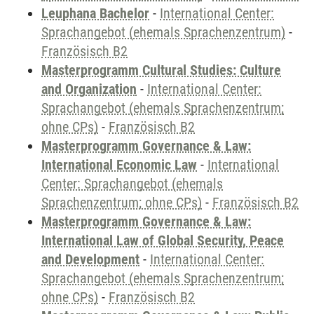
Leuphana Bachelor
-
International Center:
Sprachangebot (ehemals Sprachenzentrum)
-
Französisch B2
Masterprogramm Cultural Studies: Culture
and Organization
-
International Center:
Sprachangebot (ehemals Sprachenzentrum;
ohne CPs)
-
Französisch B2
Masterprogramm Governance & Law:
International Economic Law
-
International
Center: Sprachangebot (ehemals
Sprachenzentrum; ohne CPs)
-
Französisch B2
Masterprogramm Governance & Law:
International Law of Global Security, Peace
and Development
-
International Center:
Sprachangebot (ehemals Sprachenzentrum;
ohne CPs)
-
Französisch B2