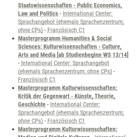
Staatswissenschaften - Public Economics,
Law and Politics
-
International Center:
Sprachangebot (ehemals Sprachenzentrum;
ohne CPs)
-
Französisch C1
Masterprogramm Humanities & Social
Sciences: Kulturwissenschaften - Culture,
Arts and Media [ab Studienbeginn WS 13/14]
-
International Center: Sprachangebot
(ehemals Sprachenzentrum; ohne CPs)
-
Französisch C1
Masterprogramm Kulturwissenschaften:
Kritik der Gegenwart - Künste, Theorie,
Geschichte
-
International Center:
Sprachangebot (ehemals Sprachenzentrum;
ohne CPs)
-
Französisch C1
Masterprogramm Kulturwissenschaften: