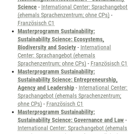
Science
-
International Center: Sprachangebot
(ehemals Sprachenzentrum; ohne CPs)
-
Französisch C1
Masterprogramm Sustainability:
Sustainability Science: Ecosystems,
Biodiversity and Society
-
International
Center: Sprachangebot (ehemals
Sprachenzentrum; ohne CPs)
-
Französisch C1
Masterprogramm Sustainability:
Sustainability Science: Entrepreneurship,
Agency and Leadership
-
International Center:
Sprachangebot (ehemals Sprachenzentrum;
ohne CPs)
-
Französisch C1
Masterprogramm Sustainability:
Sustainability Science: Governance and Law
-
International Center: Sprachangebot (ehemals