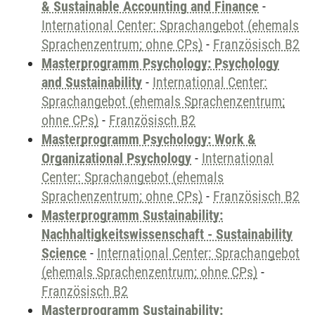
& Sustainable Accounting and Finance
-
International Center: Sprachangebot (ehemals
Sprachenzentrum; ohne CPs)
-
Französisch B2
Masterprogramm Psychology: Psychology
and Sustainability
-
International Center:
Sprachangebot (ehemals Sprachenzentrum;
ohne CPs)
-
Französisch B2
Masterprogramm Psychology: Work &
Organizational Psychology
-
International
Center: Sprachangebot (ehemals
Sprachenzentrum; ohne CPs)
-
Französisch B2
Masterprogramm Sustainability:
Nachhaltigkeitswissenschaft - Sustainability
Science
-
International Center: Sprachangebot
(ehemals Sprachenzentrum; ohne CPs)
-
Französisch B2
Masterprogramm Sustainability: