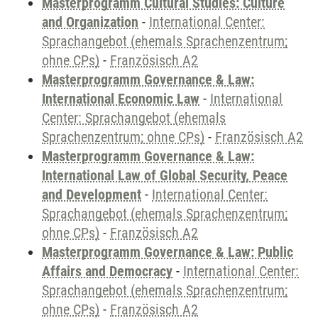
Masterprogramm Cultural Studies: Culture
and Organization
-
International Center:
Sprachangebot (ehemals Sprachenzentrum;
ohne CPs)
-
Französisch A2
Masterprogramm Governance & Law:
International Economic Law
-
International
Center: Sprachangebot (ehemals
Sprachenzentrum; ohne CPs)
-
Französisch A2
Masterprogramm Governance & Law:
International Law of Global Security, Peace
and Development
-
International Center:
Sprachangebot (ehemals Sprachenzentrum;
ohne CPs)
-
Französisch A2
Masterprogramm Governance & Law: Public
Affairs and Democracy
-
International Center:
Sprachangebot (ehemals Sprachenzentrum;
ohne CPs)
-
Französisch A2