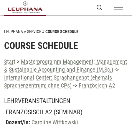
LEUPHANA
SERVICE
COURSE SCHEDULE
COURSE SCHEDULE
Start
>
Masterprogramm Management: Management
& Sustainable Accounting and Finance (M.Sc.)
->
International Center: Sprachangebot (ehemals
Sprachenzentrum; ohne CPs)
->
Französisch A2
LEHRVERANSTALTUNGEN
FRANZÖSISCH A2
(SEMINAR)
Dozent/in:
Caroline Wittkowski