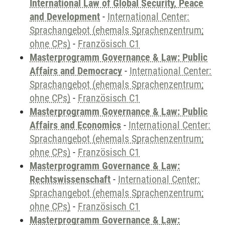
International Law of Global Security, Peace
and Development
-
International Center:
Sprachangebot (ehemals Sprachenzentrum;
ohne CPs)
-
Französisch C1
Masterprogramm Governance & Law: Public
Affairs and Democracy
-
International Center:
Sprachangebot (ehemals Sprachenzentrum;
ohne CPs)
-
Französisch C1
Masterprogramm Governance & Law: Public
Affairs and Economics
-
International Center:
Sprachangebot (ehemals Sprachenzentrum;
ohne CPs)
-
Französisch C1
Masterprogramm Governance & Law:
Rechtswissenschaft
-
International Center:
Sprachangebot (ehemals Sprachenzentrum;
ohne CPs)
-
Französisch C1
Masterprogramm Governance & Law: