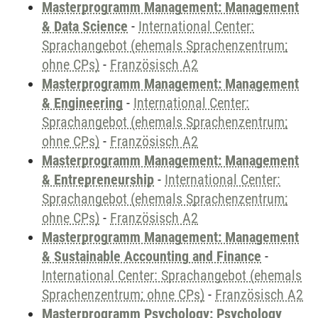
Masterprogramm Management: Management
& Data Science
-
International Center:
Sprachangebot (ehemals Sprachenzentrum;
ohne CPs)
-
Französisch A2
Masterprogramm Management: Management
& Engineering
-
International Center:
Sprachangebot (ehemals Sprachenzentrum;
ohne CPs)
-
Französisch A2
Masterprogramm Management: Management
& Entrepreneurship
-
International Center:
Sprachangebot (ehemals Sprachenzentrum;
ohne CPs)
-
Französisch A2
Masterprogramm Management: Management
& Sustainable Accounting and Finance
-
International Center: Sprachangebot (ehemals
Sprachenzentrum; ohne CPs)
-
Französisch A2
Masterprogramm Psychology: Psychology