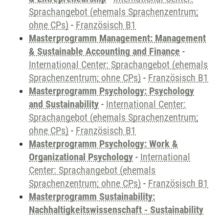
Sprachangebot (ehemals Sprachenzentrum;
ohne CPs)
-
Französisch B1
Masterprogramm Management: Management
& Sustainable Accounting and Finance
-
International Center: Sprachangebot (ehemals
Sprachenzentrum; ohne CPs)
-
Französisch B1
Masterprogramm Psychology: Psychology
and Sustainability
-
International Center:
Sprachangebot (ehemals Sprachenzentrum;
ohne CPs)
-
Französisch B1
Masterprogramm Psychology: Work &
Organizational Psychology
-
International
Center: Sprachangebot (ehemals
Sprachenzentrum; ohne CPs)
-
Französisch B1
Masterprogramm Sustainability:
Nachhaltigkeitswissenschaft - Sustainability