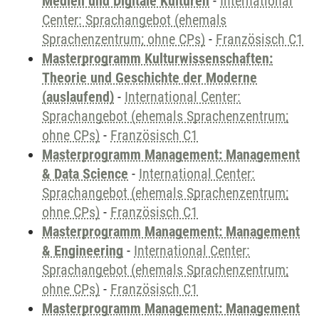
Medien und Digitale Kulturen
-
International
Center: Sprachangebot (ehemals
Sprachenzentrum; ohne CPs)
-
Französisch C1
Masterprogramm Kulturwissenschaften:
Theorie und Geschichte der Moderne
(auslaufend)
-
International Center:
Sprachangebot (ehemals Sprachenzentrum;
ohne CPs)
-
Französisch C1
Masterprogramm Management: Management
& Data Science
-
International Center:
Sprachangebot (ehemals Sprachenzentrum;
ohne CPs)
-
Französisch C1
Masterprogramm Management: Management
& Engineering
-
International Center:
Sprachangebot (ehemals Sprachenzentrum;
ohne CPs)
-
Französisch C1
Masterprogramm Management: Management