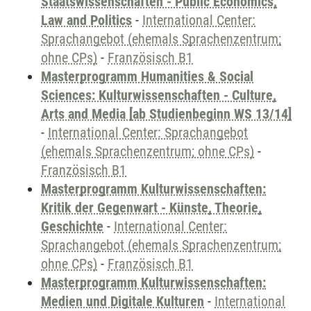
Staatswissenschaften - Public Economics,
Law and Politics
-
International Center:
Sprachangebot (ehemals Sprachenzentrum;
ohne CPs)
-
Französisch B1
Masterprogramm Humanities & Social
Sciences: Kulturwissenschaften - Culture,
Arts and Media [ab Studienbeginn WS 13/14]
-
International Center: Sprachangebot
(ehemals Sprachenzentrum; ohne CPs)
-
Französisch B1
Masterprogramm Kulturwissenschaften:
Kritik der Gegenwart - Künste, Theorie,
Geschichte
-
International Center:
Sprachangebot (ehemals Sprachenzentrum;
ohne CPs)
-
Französisch B1
Masterprogramm Kulturwissenschaften:
Medien und Digitale Kulturen
-
International