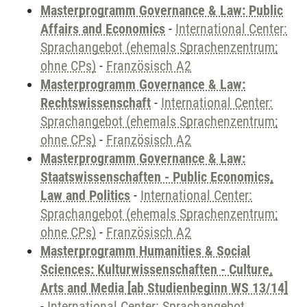
Masterprogramm Governance & Law: Public
Affairs and Economics
-
International Center:
Sprachangebot (ehemals Sprachenzentrum;
ohne CPs)
-
Französisch A2
Masterprogramm Governance & Law:
Rechtswissenschaft
-
International Center:
Sprachangebot (ehemals Sprachenzentrum;
ohne CPs)
-
Französisch A2
Masterprogramm Governance & Law:
Staatswissenschaften - Public Economics,
Law and Politics
-
International Center:
Sprachangebot (ehemals Sprachenzentrum;
ohne CPs)
-
Französisch A2
Masterprogramm Humanities & Social
Sciences: Kulturwissenschaften - Culture,
Arts and Media [ab Studienbeginn WS 13/14]
-
International Center: Sprachangebot