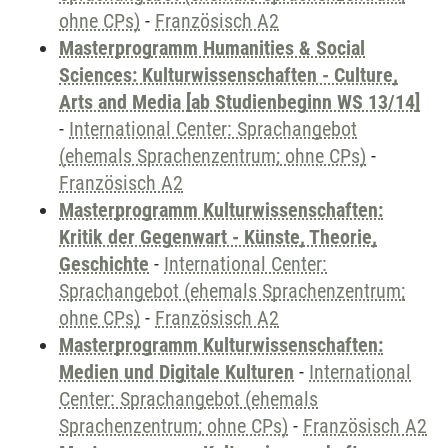
ohne CPs)
-
Französisch A2
Masterprogramm Humanities & Social
Sciences: Kulturwissenschaften - Culture,
Arts and Media [ab Studienbeginn WS 13/14]
-
International Center: Sprachangebot
(ehemals Sprachenzentrum; ohne CPs)
-
Französisch A2
Masterprogramm Kulturwissenschaften:
Kritik der Gegenwart - Künste, Theorie,
Geschichte
-
International Center:
Sprachangebot (ehemals Sprachenzentrum;
ohne CPs)
-
Französisch A2
Masterprogramm Kulturwissenschaften:
Medien und Digitale Kulturen
-
International
Center: Sprachangebot (ehemals
Sprachenzentrum; ohne CPs)
-
Französisch A2