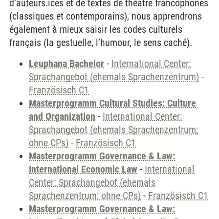
d’auteurs.ices et de textes de théâtre francophones
(classiques et contemporains), nous apprendrons
également à mieux saisir les codes culturels
français (la gestuelle, l’humour, le sens caché).
Leuphana Bachelor
-
International Center:
Sprachangebot (ehemals Sprachenzentrum)
-
Französisch C1
Masterprogramm Cultural Studies: Culture
and Organization
-
International Center:
Sprachangebot (ehemals Sprachenzentrum;
ohne CPs)
-
Französisch C1
Masterprogramm Governance & Law:
International Economic Law
-
International
Center: Sprachangebot (ehemals
Sprachenzentrum; ohne CPs)
-
Französisch C1
Masterprogramm Governance & Law: