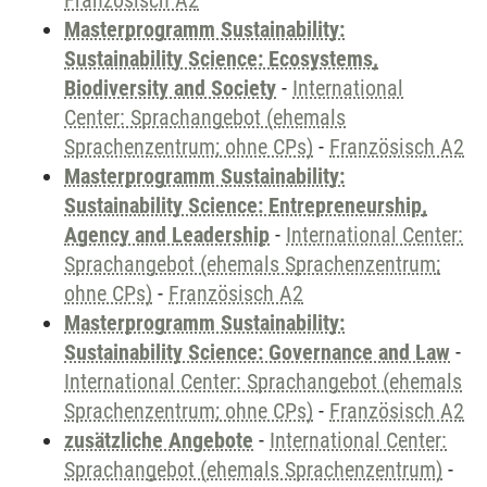
Französisch A2
Masterprogramm Sustainability:
Sustainability Science: Ecosystems,
Biodiversity and Society
-
International
Center: Sprachangebot (ehemals
Sprachenzentrum; ohne CPs)
-
Französisch A2
Masterprogramm Sustainability:
Sustainability Science: Entrepreneurship,
Agency and Leadership
-
International Center:
Sprachangebot (ehemals Sprachenzentrum;
ohne CPs)
-
Französisch A2
Masterprogramm Sustainability:
Sustainability Science: Governance and Law
-
International Center: Sprachangebot (ehemals
Sprachenzentrum; ohne CPs)
-
Französisch A2
zusätzliche Angebote
-
International Center:
Sprachangebot (ehemals Sprachenzentrum)
-