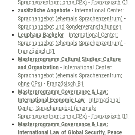
Sprachenzentrum; ohne CPs)
-
Französisch C1
zusätzliche Angebote
-
International Center:
Sprachangebot (ehemals Sprachenzentrum)
-
Sprachangebot und Sonderveranstaltungen
Leuphana Bachelor
-
International Center:
Sprachangebot (ehemals Sprachenzentrum)
-
Französisch B1
Masterprogramm Cultural Studies: Culture
and Organization
-
International Center:
Sprachangebot (ehemals Sprachenzentrum;
ohne CPs)
-
Französisch B1
Masterprogramm Governance & Law:
International Economic Law
-
International
Center: Sprachangebot (ehemals
Sprachenzentrum; ohne CPs)
-
Französisch B1
Masterprogramm Governance & Law:
International Law of Global Security, Peace