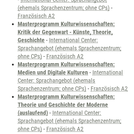
(ehemals Sprachenzentrum; ohne CPs)
-
Französisch A2
Masterprogramm Kulturwissenschaften:
Kritik der Gegenwart - Künste, Theorie,
Geschichte
-
International Center:
Sprachangebot (ehemals Sprachenzentrum;
ohne CPs)
-
Französisch A2
Masterprogramm Kulturwissenschaften:
Medien und Digitale Kulturen
-
International
Center: Sprachangebot (ehemals
Sprachenzentrum; ohne CPs)
-
Französisch A2
Masterprogramm Kulturwissenschaften:
Theorie und Geschichte der Moderne
(auslaufend)
-
International Center:
Sprachangebot (ehemals Sprachenzentrum;
ohne CPs)
-
Französisch A2