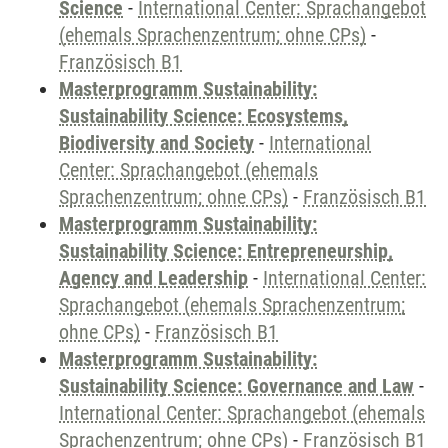
Science
-
International Center: Sprachangebot
(ehemals Sprachenzentrum; ohne CPs)
-
Französisch B1
Masterprogramm Sustainability:
Sustainability Science: Ecosystems,
Biodiversity and Society
-
International
Center: Sprachangebot (ehemals
Sprachenzentrum; ohne CPs)
-
Französisch B1
Masterprogramm Sustainability:
Sustainability Science: Entrepreneurship,
Agency and Leadership
-
International Center:
Sprachangebot (ehemals Sprachenzentrum;
ohne CPs)
-
Französisch B1
Masterprogramm Sustainability:
Sustainability Science: Governance and Law
-
International Center: Sprachangebot (ehemals
Sprachenzentrum; ohne CPs)
-
Französisch B1