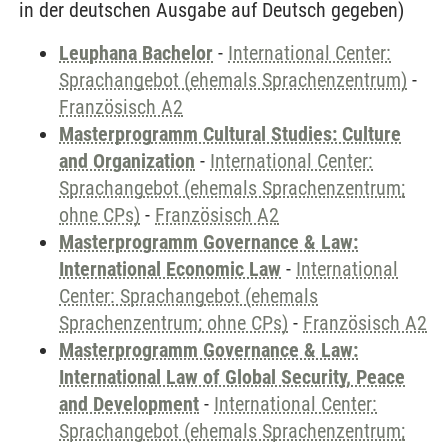
in der deutschen Ausgabe auf Deutsch gegeben)
Leuphana Bachelor
-
International Center:
Sprachangebot (ehemals Sprachenzentrum)
-
Französisch A2
Masterprogramm Cultural Studies: Culture
and Organization
-
International Center:
Sprachangebot (ehemals Sprachenzentrum;
ohne CPs)
-
Französisch A2
Masterprogramm Governance & Law:
International Economic Law
-
International
Center: Sprachangebot (ehemals
Sprachenzentrum; ohne CPs)
-
Französisch A2
Masterprogramm Governance & Law:
International Law of Global Security, Peace
and Development
-
International Center:
Sprachangebot (ehemals Sprachenzentrum;