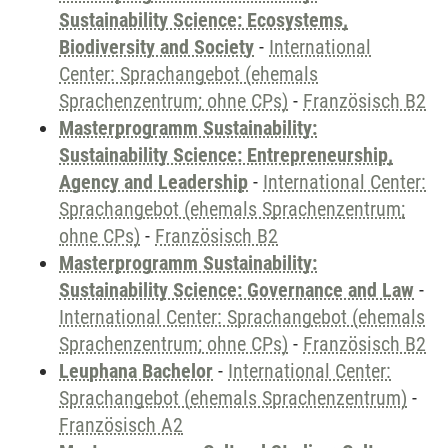
Sustainability Science: Ecosystems,
Biodiversity and Society
-
International
Center: Sprachangebot (ehemals
Sprachenzentrum; ohne CPs)
-
Französisch B2
Masterprogramm Sustainability:
Sustainability Science: Entrepreneurship,
Agency and Leadership
-
International Center:
Sprachangebot (ehemals Sprachenzentrum;
ohne CPs)
-
Französisch B2
Masterprogramm Sustainability:
Sustainability Science: Governance and Law
-
International Center: Sprachangebot (ehemals
Sprachenzentrum; ohne CPs)
-
Französisch B2
Leuphana Bachelor
-
International Center:
Sprachangebot (ehemals Sprachenzentrum)
-
Französisch A2