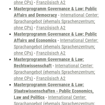
ohne CPs)
-
Französisch A2
Masterprogramm Governance & Law: Public
Affairs and Democracy
-
International Center:
Sprachangebot (ehemals Sprachenzentrum;
ohne CPs)
-
Französisch A2
Masterprogramm Governance & Law: Public
Affairs and Economics
-
International Center:
Sprachangebot (ehemals Sprachenzentrum;
ohne CPs)
-
Französisch A2
Masterprogramm Governance & Law:
Rechtswissenschaft
-
International Center:
Sprachangebot (ehemals Sprachenzentrum;
ohne CPs)
-
Französisch A2
Masterprogramm Governance & Law:
Staatswissenschaften - Public Economics,
Law and Politics
-
International Center:
Sprachangebot (ehemals Sprachenzentrum;