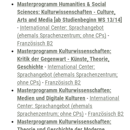
Masterprogramm Humanities & Social
Sciences: Kulturwissenschaften - Culture,
Arts and Media [ab Studienbeginn WS 13/14]
-
International Center: Sprachangebot
(ehemals Sprachenzentrum; ohne CPs)
-
Französisch B2
Masterprogramm Kulturwissenschaften:
Kritik der Gegenwart - Künste, Theorie,
Geschichte
-
International Center:
Sprachangebot (ehemals Sprachenzentrum;
ohne CPs)
-
Französisch B2
Masterprogramm Kulturwissenschaften:
Medien und Digitale Kulturen
-
International
Center: Sprachangebot (ehemals
Sprachenzentrum; ohne CPs)
-
Französisch B2
Masterprogramm Kulturwissenschaften:
Theorie und Geschichte der Moderne