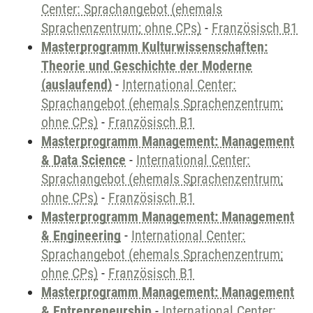
Center: Sprachangebot (ehemals
Sprachenzentrum; ohne CPs)
-
Französisch B1
Masterprogramm Kulturwissenschaften:
Theorie und Geschichte der Moderne
(auslaufend)
-
International Center:
Sprachangebot (ehemals Sprachenzentrum;
ohne CPs)
-
Französisch B1
Masterprogramm Management: Management
& Data Science
-
International Center:
Sprachangebot (ehemals Sprachenzentrum;
ohne CPs)
-
Französisch B1
Masterprogramm Management: Management
& Engineering
-
International Center:
Sprachangebot (ehemals Sprachenzentrum;
ohne CPs)
-
Französisch B1
Masterprogramm Management: Management
& Entrepreneurship
-
International Center: