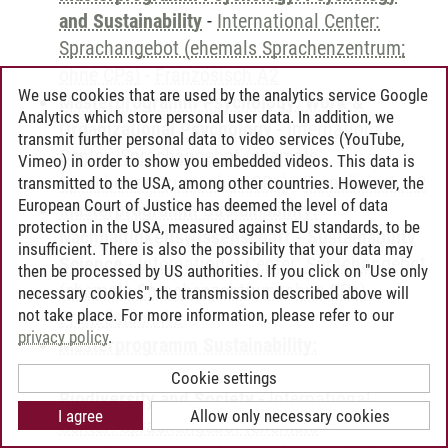
and Sustainability
-
International Center:
Sprachangebot (ehemals Sprachenzentrum;
ohne CPs)
-
Französisch A2
We use cookies that are used by the analytics service Google
Masterprogramm Psychology: Work &
Analytics which store personal user data. In addition, we
Organizational Psychology
-
International
transmit further personal data to video services (YouTube,
Center: Sprachangebot (ehemals
Vimeo) in order to show you embedded videos. This data is
Sprachenzentrum; ohne CPs)
-
Französisch A2
transmitted to the USA, among other countries. However, the
European Court of Justice has deemed the level of data
Masterprogramm Sustainability:
protection in the USA, measured against EU standards, to be
Nachhaltigkeitswissenschaft - Sustainability
insufficient. There is also the possibility that your data may
Science
-
International Center: Sprachangebot
then be processed by US authorities. If you click on "Use only
(ehemals Sprachenzentrum; ohne CPs)
-
necessary cookies", the transmission described above will
not take place. For more information, please refer to our
Französisch A2
privacy policy
.
Masterprogramm Sustainability:
Sustainability Science: Ecosystems,
Cookie settings
Biodiversity and Society
-
International
I agree
Allow only necessary cookies
Center: Sprachangebot (ehemals