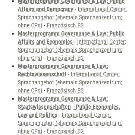
Masterprogramm Governance & Law: Public
Affairs and Democracy
-
International Center:
Sprachangebot (ehemals Sprachenzentrum;
ohne CPs)
-
Französisch B2
Masterprogramm Governance & Law: Public
Affairs and Economics
-
International Center:
Sprachangebot (ehemals Sprachenzentrum;
ohne CPs)
-
Französisch B2
Masterprogramm Governance & Law:
Rechtswissenschaft
-
International Center:
Sprachangebot (ehemals Sprachenzentrum;
ohne CPs)
-
Französisch B2
Masterprogramm Governance & Law:
Staatswissenschaften - Public Economics,
Law and Politics
-
International Center:
Sprachangebot (ehemals Sprachenzentrum;
ohne CPs)
-
Französisch B2