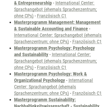
& Entrepreneurship
-
International Center:
Sprachangebot (ehemals Sprachenzentrum;
ohne CPs)
-
Französisch C1
Masterprogramm Management: Management
& Sustainable Accounting and Finance
-
International Center: Sprachangebot (ehemals
Sprachenzentrum; ohne CPs)
-
Französisch C1
Masterprogramm Psychology: Psychology
and Sustainability
-
International Center:
Sprachangebot (ehemals Sprachenzentrum;
ohne CPs)
-
Französisch C1
Masterprogramm Psychology: Work &
Organizational Psychology
-
International
Center: Sprachangebot (ehemals
Sprachenzentrum; ohne CPs)
-
Französisch C1
Masterprogramm Sustainability:
Nachhaltigkeitswissenschaft - Sustainability