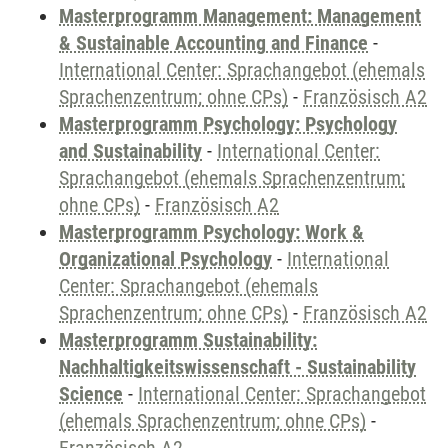
Masterprogramm Management: Management
& Sustainable Accounting and Finance
-
International Center: Sprachangebot (ehemals
Sprachenzentrum; ohne CPs)
-
Französisch A2
Masterprogramm Psychology: Psychology
and Sustainability
-
International Center:
Sprachangebot (ehemals Sprachenzentrum;
ohne CPs)
-
Französisch A2
Masterprogramm Psychology: Work &
Organizational Psychology
-
International
Center: Sprachangebot (ehemals
Sprachenzentrum; ohne CPs)
-
Französisch A2
Masterprogramm Sustainability:
Nachhaltigkeitswissenschaft - Sustainability
Science
-
International Center: Sprachangebot
(ehemals Sprachenzentrum; ohne CPs)
-