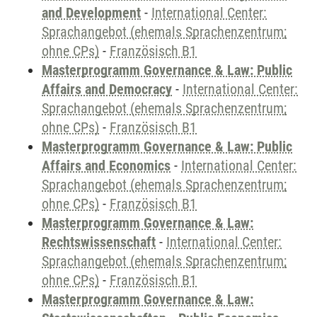
and Development
-
International Center:
Sprachangebot (ehemals Sprachenzentrum;
ohne CPs)
-
Französisch B1
Masterprogramm Governance & Law: Public
Affairs and Democracy
-
International Center:
Sprachangebot (ehemals Sprachenzentrum;
ohne CPs)
-
Französisch B1
Masterprogramm Governance & Law: Public
Affairs and Economics
-
International Center:
Sprachangebot (ehemals Sprachenzentrum;
ohne CPs)
-
Französisch B1
Masterprogramm Governance & Law:
Rechtswissenschaft
-
International Center:
Sprachangebot (ehemals Sprachenzentrum;
ohne CPs)
-
Französisch B1
Masterprogramm Governance & Law: