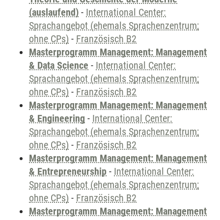
(auslaufend)
-
International Center:
Sprachangebot (ehemals Sprachenzentrum;
ohne CPs)
-
Französisch B2
Masterprogramm Management: Management
& Data Science
-
International Center:
Sprachangebot (ehemals Sprachenzentrum;
ohne CPs)
-
Französisch B2
Masterprogramm Management: Management
& Engineering
-
International Center:
Sprachangebot (ehemals Sprachenzentrum;
ohne CPs)
-
Französisch B2
Masterprogramm Management: Management
& Entrepreneurship
-
International Center:
Sprachangebot (ehemals Sprachenzentrum;
ohne CPs)
-
Französisch B2
Masterprogramm Management: Management