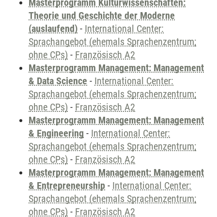
Masterprogramm Kulturwissenschaften:
Theorie und Geschichte der Moderne
(auslaufend)
-
International Center:
Sprachangebot (ehemals Sprachenzentrum;
ohne CPs)
-
Französisch A2
Masterprogramm Management: Management
& Data Science
-
International Center:
Sprachangebot (ehemals Sprachenzentrum;
ohne CPs)
-
Französisch A2
Masterprogramm Management: Management
& Engineering
-
International Center:
Sprachangebot (ehemals Sprachenzentrum;
ohne CPs)
-
Französisch A2
Masterprogramm Management: Management
& Entrepreneurship
-
International Center:
Sprachangebot (ehemals Sprachenzentrum;
ohne CPs)
-
Französisch A2