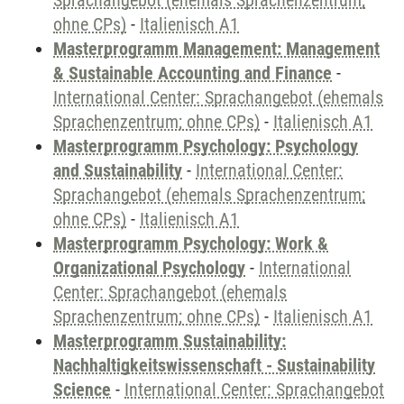
Sprachangebot (ehemals Sprachenzentrum;
ohne CPs)
-
Italienisch A1
Masterprogramm Management: Management
& Sustainable Accounting and Finance
-
International Center: Sprachangebot (ehemals
Sprachenzentrum; ohne CPs)
-
Italienisch A1
Masterprogramm Psychology: Psychology
and Sustainability
-
International Center:
Sprachangebot (ehemals Sprachenzentrum;
ohne CPs)
-
Italienisch A1
Masterprogramm Psychology: Work &
Organizational Psychology
-
International
Center: Sprachangebot (ehemals
Sprachenzentrum; ohne CPs)
-
Italienisch A1
Masterprogramm Sustainability:
Nachhaltigkeitswissenschaft - Sustainability
Science
-
International Center: Sprachangebot