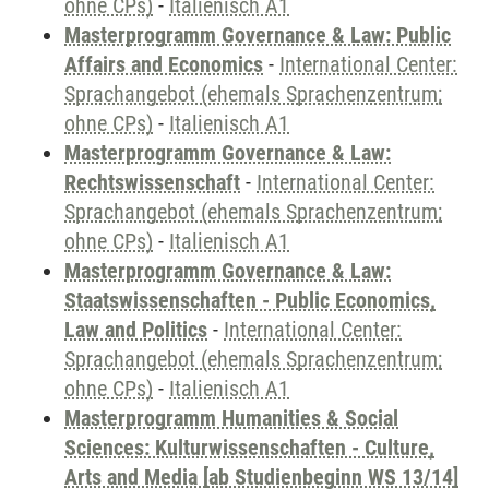
ohne CPs)
-
Italienisch A1
Masterprogramm Governance & Law: Public
Affairs and Economics
-
International Center:
Sprachangebot (ehemals Sprachenzentrum;
ohne CPs)
-
Italienisch A1
Masterprogramm Governance & Law:
Rechtswissenschaft
-
International Center:
Sprachangebot (ehemals Sprachenzentrum;
ohne CPs)
-
Italienisch A1
Masterprogramm Governance & Law:
Staatswissenschaften - Public Economics,
Law and Politics
-
International Center:
Sprachangebot (ehemals Sprachenzentrum;
ohne CPs)
-
Italienisch A1
Masterprogramm Humanities & Social
Sciences: Kulturwissenschaften - Culture,
Arts and Media [ab Studienbeginn WS 13/14]