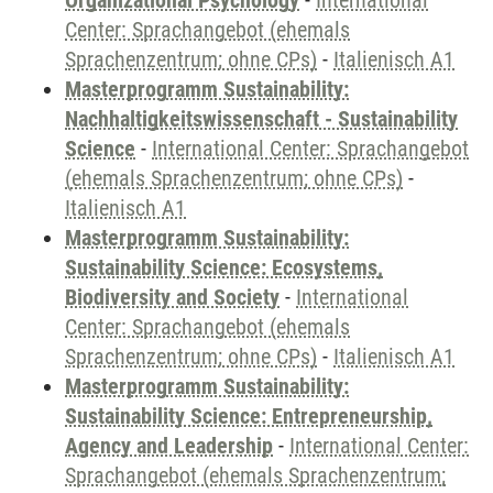
Organizational Psychology
-
International
Center: Sprachangebot (ehemals
Sprachenzentrum; ohne CPs)
-
Italienisch A1
Masterprogramm Sustainability:
Nachhaltigkeitswissenschaft - Sustainability
Science
-
International Center: Sprachangebot
(ehemals Sprachenzentrum; ohne CPs)
-
Italienisch A1
Masterprogramm Sustainability:
Sustainability Science: Ecosystems,
Biodiversity and Society
-
International
Center: Sprachangebot (ehemals
Sprachenzentrum; ohne CPs)
-
Italienisch A1
Masterprogramm Sustainability:
Sustainability Science: Entrepreneurship,
Agency and Leadership
-
International Center:
Sprachangebot (ehemals Sprachenzentrum;