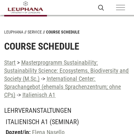
LEUPHANA
SERVICE
COURSE SCHEDULE
COURSE SCHEDULE
Start
>
Masterprogramm Sustainability:
Sustainability Science: Ecosystems, Biodiversity and
Society (M.Sc.)
->
International Center:
Sprachangebot (ehemals Sprachenzentrum; ohne
CPs)
->
Italienisch A1
LEHRVERANSTALTUNGEN
ITALIENISCH A1
(SEMINAR)
Dozent/in:
Elena Nasello