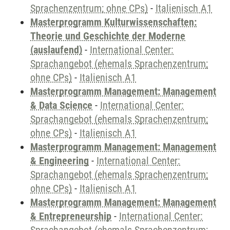
Sprachenzentrum; ohne CPs)
-
Italienisch A1
Masterprogramm Kulturwissenschaften:
Theorie und Geschichte der Moderne
(auslaufend)
-
International Center:
Sprachangebot (ehemals Sprachenzentrum;
ohne CPs)
-
Italienisch A1
Masterprogramm Management: Management
& Data Science
-
International Center:
Sprachangebot (ehemals Sprachenzentrum;
ohne CPs)
-
Italienisch A1
Masterprogramm Management: Management
& Engineering
-
International Center:
Sprachangebot (ehemals Sprachenzentrum;
ohne CPs)
-
Italienisch A1
Masterprogramm Management: Management
& Entrepreneurship
-
International Center: