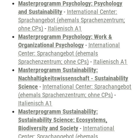
Masterprogramm Psychology: Psychology
and Sustainability
-
International Center:
Sprachangebot (ehemals Sprachenzentrum;
ohne CPs)
-
Italienisch A1
Masterprogramm Psychology: Work &
Organizational Psychology
-
International
Center: Sprachangebot (ehemals
Sprachenzentrum; ohne CPs)
-
Italienisch A1
Masterprogramm Sustainability:
Nachhaltigkeitswissenschaft - Sustainability
Science
-
International Center: Sprachangebot
(ehemals Sprachenzentrum; ohne CPs)
-
Italienisch A1
Masterprogramm Sustainability:
Sustainability Science: Ecosystems,
Biodiversity and Society
-
International
Center: Sprachangebot (ehemals