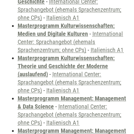
Geschichte
-
International Center:
Sprachangebot (ehemals Sprachenzentrum;
ohne CPs)
-
Italienisch A1
Masterprogramm Kulturwissenschaften:
Medien und Digitale Kulturen
-
International
Center: Sprachangebot (ehemals
Sprachenzentrum; ohne CPs)
-
Italienisch A1
Masterprogramm Kulturwissenschaften:
Theorie und Geschichte der Moderne
(auslaufend)
-
International Center:
Sprachangebot (ehemals Sprachenzentrum;
ohne CPs)
-
Italienisch A1
Masterprogramm Management: Management
& Data Science
-
International Center:
Sprachangebot (ehemals Sprachenzentrum;
ohne CPs)
-
Italienisch A1
Masterprogramm Management: Management