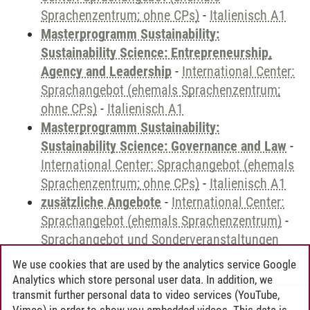
Sprachenzentrum; ohne CPs)
-
Italienisch A1
Masterprogramm Sustainability:
Sustainability Science: Entrepreneurship,
Agency and Leadership
-
International Center:
Sprachangebot (ehemals Sprachenzentrum;
ohne CPs)
-
Italienisch A1
Masterprogramm Sustainability:
Sustainability Science: Governance and Law
-
International Center: Sprachangebot (ehemals
Sprachenzentrum; ohne CPs)
-
Italienisch A1
zusätzliche Angebote
-
International Center:
Sprachangebot (ehemals Sprachenzentrum)
-
Sprachangebot und Sonderveranstaltungen
We use cookies that are used by the analytics service Google
Analytics which store personal user data. In addition, we
transmit further personal data to video services (YouTube,
Andreea Tribel
/
30.06.2024
Vimeo) in order to show you embedded videos. This data is