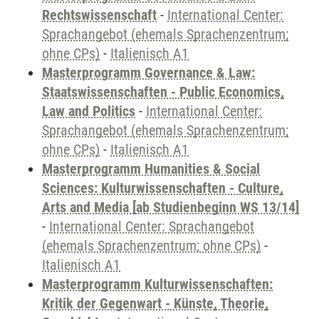
Rechtswissenschaft
-
International Center:
Sprachangebot (ehemals Sprachenzentrum;
ohne CPs)
-
Italienisch A1
Masterprogramm Governance & Law:
Staatswissenschaften - Public Economics,
Law and Politics
-
International Center:
Sprachangebot (ehemals Sprachenzentrum;
ohne CPs)
-
Italienisch A1
Masterprogramm Humanities & Social
Sciences: Kulturwissenschaften - Culture,
Arts and Media [ab Studienbeginn WS 13/14]
-
International Center: Sprachangebot
(ehemals Sprachenzentrum; ohne CPs)
-
Italienisch A1
Masterprogramm Kulturwissenschaften:
Kritik der Gegenwart - Künste, Theorie,