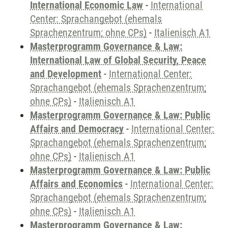
International Economic Law
-
International
Center: Sprachangebot (ehemals
Sprachenzentrum; ohne CPs)
-
Italienisch A1
Masterprogramm Governance & Law:
International Law of Global Security, Peace
and Development
-
International Center:
Sprachangebot (ehemals Sprachenzentrum;
ohne CPs)
-
Italienisch A1
Masterprogramm Governance & Law: Public
Affairs and Democracy
-
International Center:
Sprachangebot (ehemals Sprachenzentrum;
ohne CPs)
-
Italienisch A1
Masterprogramm Governance & Law: Public
Affairs and Economics
-
International Center:
Sprachangebot (ehemals Sprachenzentrum;
ohne CPs)
-
Italienisch A1
Masterprogramm Governance & Law: