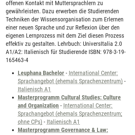
offenen Kontakt mit Muttersprachlern zu
gewährleisten. Dazu erwerben die Studierenden
Techniken der Wissensorganisation zum Erlernen
einer neuen Sprache und zur Reflexion über den
eigenen Lernprozess mit dem Ziel diesen Prozess
effektiv zu gestalten. Lehrbuch: UniversItalia 2.0
A1/A2: Italienisch für Studierende ISBN: 978-3-19-
165463-4
Leuphana Bachelor
-
International Center:
Sprachangebot (ehemals Sprachenzentrum)
-
Italienisch A1
Masterprogramm Cultural Studies: Culture
and Organization
-
International Center:
Sprachangebot (ehemals Sprachenzentrum;
ohne CPs)
-
Italienisch A1
Masterprogramm Governance & Law: