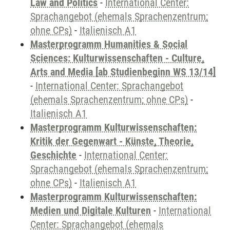
Law and Politics
-
International Center:
Sprachangebot (ehemals Sprachenzentrum;
ohne CPs)
-
Italienisch A1
Masterprogramm Humanities & Social
Sciences: Kulturwissenschaften - Culture,
Arts and Media [ab Studienbeginn WS 13/14]
-
International Center: Sprachangebot
(ehemals Sprachenzentrum; ohne CPs)
-
Italienisch A1
Masterprogramm Kulturwissenschaften:
Kritik der Gegenwart - Künste, Theorie,
Geschichte
-
International Center:
Sprachangebot (ehemals Sprachenzentrum;
ohne CPs)
-
Italienisch A1
Masterprogramm Kulturwissenschaften:
Medien und Digitale Kulturen
-
International
Center: Sprachangebot (ehemals