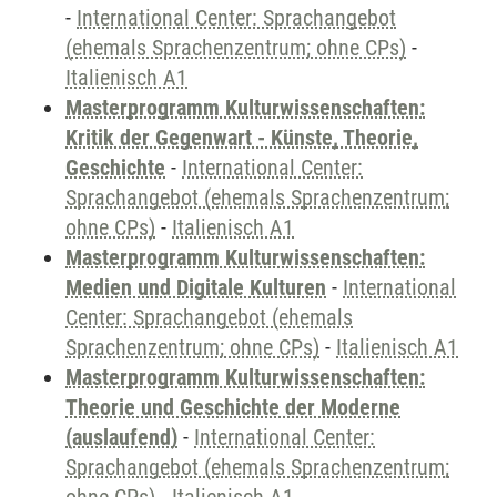
-
International Center: Sprachangebot
(ehemals Sprachenzentrum; ohne CPs)
-
Italienisch A1
Masterprogramm Kulturwissenschaften:
Kritik der Gegenwart - Künste, Theorie,
Geschichte
-
International Center:
Sprachangebot (ehemals Sprachenzentrum;
ohne CPs)
-
Italienisch A1
Masterprogramm Kulturwissenschaften:
Medien und Digitale Kulturen
-
International
Center: Sprachangebot (ehemals
Sprachenzentrum; ohne CPs)
-
Italienisch A1
Masterprogramm Kulturwissenschaften:
Theorie und Geschichte der Moderne
(auslaufend)
-
International Center:
Sprachangebot (ehemals Sprachenzentrum;