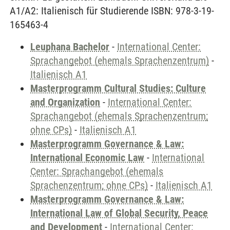
A1/A2: Italienisch für Studierende ISBN: 978-3-19-
165463-4
Leuphana Bachelor
-
International Center:
Sprachangebot (ehemals Sprachenzentrum)
-
Italienisch A1
Masterprogramm Cultural Studies: Culture
and Organization
-
International Center:
Sprachangebot (ehemals Sprachenzentrum;
ohne CPs)
-
Italienisch A1
Masterprogramm Governance & Law:
International Economic Law
-
International
Center: Sprachangebot (ehemals
Sprachenzentrum; ohne CPs)
-
Italienisch A1
Masterprogramm Governance & Law:
International Law of Global Security, Peace
and Development
-
International Center: