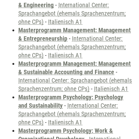
& Engineering
-
International Center:
Sprachangebot (ehemals Sprachenzentrum;
ohne CPs)
-
Italienisch A1
Masterprogramm Management: Management
& Entrepreneurship
-
International Center:
Sprachangebot (ehemals Sprachenzentrum;
ohne CPs)
-
Italienisch A1
Masterprogramm Management: Management
& Sustainable Accounting and Finance
-
International Center: Sprachangebot (ehemals
Sprachenzentrum; ohne CPs)
-
Italienisch A1
Masterprogramm Psychology: Psychology
and Sustainability
-
International Center:
Sprachangebot (ehemals Sprachenzentrum;
ohne CPs)
-
Italienisch A1
Masterprogramm Psychology: Work &