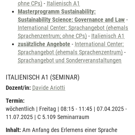
ohne CPs)
-
Italienisch A1
Masterprogramm Sustainability:
Sustainability Science: Governance and Law
-
International Center: Sprachangebot (ehemals
Sprachenzentrum; ohne CPs)
-
Italienisch A1
zusätzliche Angebote
-
International Center:
Sprachangebot (ehemals Sprachenzentrum)
-
Sprachangebot und Sonderveranstaltungen
ITALIENISCH A1
(SEMINAR)
Dozent/in:
Davide Ariotti
Termin:
wöchentlich | Freitag | 08:15 - 11:45 | 07.04.2025 -
11.07.2025 | C 5.109 Seminarraum
Inhalt:
Am Anfang des Erlernens einer Sprache