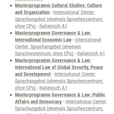
Masterprogramm Cultural Studies: Culture
and Organization
-
International Center:
Sprachangebot (ehemals Sprachenzentrum;
ohne CPs)
-
Italienisch A1
Masterprogramm Governance & Law:
International Economic Law
-
International
Center: Sprachangebot (ehemals
Sprachenzentrum; ohne CPs)
-
Italienisch A1
Masterprogramm Governance & Law:
International Law of Global Security, Peace
and Development
-
International Center:
Sprachangebot (ehemals Sprachenzentrum;
ohne CPs)
-
Italienisch A1
Masterprogramm Governance & Law: Public
Affairs and Democracy
-
International Center:
Sprachangebot (ehemals Sprachenzentrum;