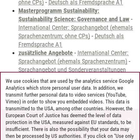
ohne CPs)
-
Deutsch als Fremdsprache A1
Masterprogramm Sustainability:
Sustainability Science: Governance and Law
-
International Center: Sprachangebot (ehemals
Sprachenzentrum; ohne CPs)
-
Deutsch als
Fremdsprache A1
zusätzliche Angebote
-
International Center:
Sprachangebot (ehemals Sprachenzentrum)
-
Sprachangebot und Sonderveranstaltungen
We use cookies that are used by the analytics service Google
Analytics which store personal user data. In addition, we
transmit further personal data to video services (YouTube,
Andreea Tribel
/
30.06.2024
Vimeo) in order to show you embedded videos. This data is
transmitted to the USA, among other countries. However, the
European Court of Justice has deemed the level of data
protection in the USA, measured against EU standards, to be
CONTACT
insufficient. There is also the possibility that your data may
LEUPHANA AS EMPLOYER
then be processed by US authorities. If you click on "Use only