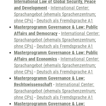
International Law of Global Security, Peace
and Development
-
International Center:
Sprachangebot (ehemals Sprachenzentrum;
ohne CPs)
-
Deutsch als Fremdsprache A1
Masterprogramm Governance & Law: Public
Affairs and Democracy
-
International Center:
Sprachangebot (ehemals Sprachenzentrum;
ohne CPs)
-
Deutsch als Fremdsprache A1
Masterprogramm Governance & Law: Public
Affairs and Economics
-
International Center:
Sprachangebot (ehemals Sprachenzentrum;
ohne CPs)
-
Deutsch als Fremdsprache A1
Masterprogramm Governance & Law:
Rechtswissenschaft
-
International Center:
Sprachangebot (ehemals Sprachenzentrum;
ohne CPs)
-
Deutsch als Fremdsprache A1
Masterprogramm Governance & Law: