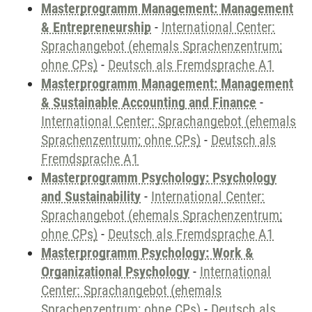
Masterprogramm Management: Management
& Entrepreneurship
-
International Center:
Sprachangebot (ehemals Sprachenzentrum;
ohne CPs)
-
Deutsch als Fremdsprache A1
Masterprogramm Management: Management
& Sustainable Accounting and Finance
-
International Center: Sprachangebot (ehemals
Sprachenzentrum; ohne CPs)
-
Deutsch als
Fremdsprache A1
Masterprogramm Psychology: Psychology
and Sustainability
-
International Center:
Sprachangebot (ehemals Sprachenzentrum;
ohne CPs)
-
Deutsch als Fremdsprache A1
Masterprogramm Psychology: Work &
Organizational Psychology
-
International
Center: Sprachangebot (ehemals
Sprachenzentrum; ohne CPs)
-
Deutsch als