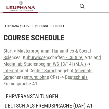
LEUPHANA
SERVICE
COURSE SCHEDULE
COURSE SCHEDULE
Start
>
Masterprogramm Humanities & Social
Sciences: Kulturwissenschaften - Culture, Arts and
Media [ab Studienbeginn WS 13/14] (M.A.)
->
International Center: Sprachangebot (ehemals
Sprachenzentrum; ohne CPs)
->
Deutsch als
Fremdsprache A1
LEHRVERANSTALTUNGEN
DEUTSCH ALS FREMDSPRACHE (DAF) A1