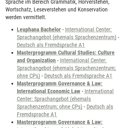
Sprache im Bereich Grammatik, Hörverstehen,
Wortschatz, Leseverstehen und Konservation
werden vermittelt.
Leuphana Bachelor
-
International Center:
Sprachangebot (ehemals Sprachenzentrum)
-
Deutsch als Fremdsprache A1
Masterprogramm Cultural Studies: Culture
and Organization
-
International Center:
Sprachangebot (ehemals Sprachenzentrum;
ohne CPs)
-
Deutsch als Fremdsprache A1
Masterprogramm Governance & Law:
International Economic Law
-
International
Center: Sprachangebot (ehemals
Sprachenzentrum; ohne CPs)
-
Deutsch als
Fremdsprache A1
Masterprogramm Governance & Law: