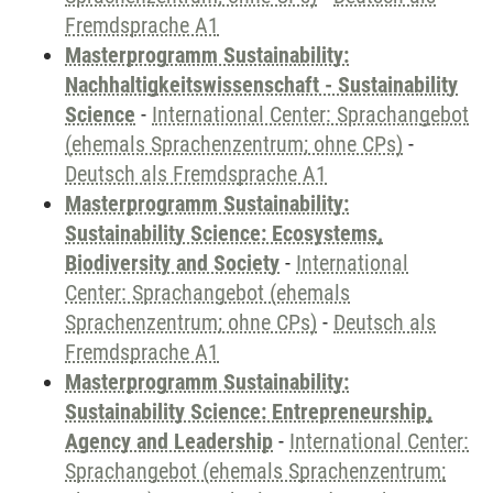
Fremdsprache A1
Masterprogramm Sustainability:
Nachhaltigkeitswissenschaft - Sustainability
Science
-
International Center: Sprachangebot
(ehemals Sprachenzentrum; ohne CPs)
-
Deutsch als Fremdsprache A1
Masterprogramm Sustainability:
Sustainability Science: Ecosystems,
Biodiversity and Society
-
International
Center: Sprachangebot (ehemals
Sprachenzentrum; ohne CPs)
-
Deutsch als
Fremdsprache A1
Masterprogramm Sustainability:
Sustainability Science: Entrepreneurship,
Agency and Leadership
-
International Center:
Sprachangebot (ehemals Sprachenzentrum;