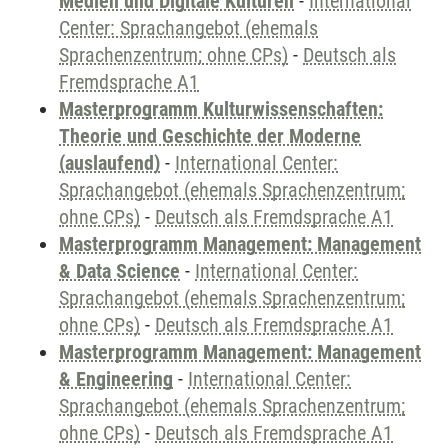
Medien und Digitale Kulturen
-
International
Center: Sprachangebot (ehemals
Sprachenzentrum; ohne CPs)
-
Deutsch als
Fremdsprache A1
Masterprogramm Kulturwissenschaften:
Theorie und Geschichte der Moderne
(auslaufend)
-
International Center:
Sprachangebot (ehemals Sprachenzentrum;
ohne CPs)
-
Deutsch als Fremdsprache A1
Masterprogramm Management: Management
& Data Science
-
International Center:
Sprachangebot (ehemals Sprachenzentrum;
ohne CPs)
-
Deutsch als Fremdsprache A1
Masterprogramm Management: Management
& Engineering
-
International Center:
Sprachangebot (ehemals Sprachenzentrum;
ohne CPs)
-
Deutsch als Fremdsprache A1