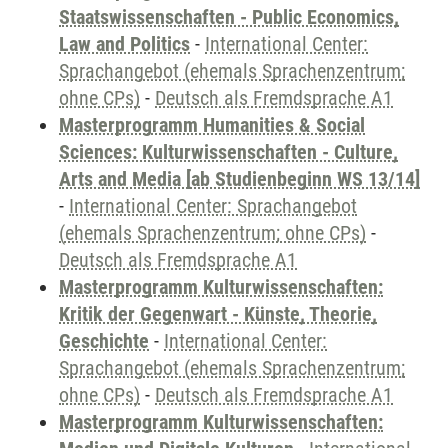
Staatswissenschaften - Public Economics,
Law and Politics
-
International Center:
Sprachangebot (ehemals Sprachenzentrum;
ohne CPs)
-
Deutsch als Fremdsprache A1
Masterprogramm Humanities & Social
Sciences: Kulturwissenschaften - Culture,
Arts and Media [ab Studienbeginn WS 13/14]
-
International Center: Sprachangebot
(ehemals Sprachenzentrum; ohne CPs)
-
Deutsch als Fremdsprache A1
Masterprogramm Kulturwissenschaften:
Kritik der Gegenwart - Künste, Theorie,
Geschichte
-
International Center:
Sprachangebot (ehemals Sprachenzentrum;
ohne CPs)
-
Deutsch als Fremdsprache A1
Masterprogramm Kulturwissenschaften: