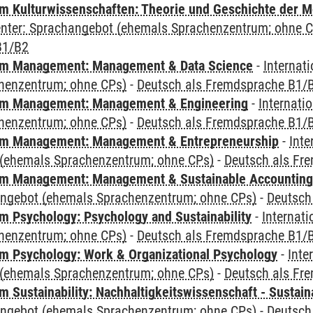
 Kulturwissenschaften: Theorie und Geschichte der M
Center: Sprachangebot (ehemals Sprachenzentrum; ohne 
B1/B2
m Management: Management & Data Science
-
Internat
henzentrum; ohne CPs)
-
Deutsch als Fremdsprache B1/
m Management: Management & Engineering
-
Internati
henzentrum; ohne CPs)
-
Deutsch als Fremdsprache B1/
m Management: Management & Entrepreneurship
-
Inte
(ehemals Sprachenzentrum; ohne CPs)
-
Deutsch als Fr
m Management: Management & Sustainable Accounting
angebot (ehemals Sprachenzentrum; ohne CPs)
-
Deutsch
 Psychology: Psychology and Sustainability
-
Internat
henzentrum; ohne CPs)
-
Deutsch als Fremdsprache B1/
 Psychology: Work & Organizational Psychology
-
Inte
(ehemals Sprachenzentrum; ohne CPs)
-
Deutsch als Fr
Sustainability: Nachhaltigkeitswissenschaft - Sustaina
angebot (ehemals Sprachenzentrum; ohne CPs)
-
Deutsch