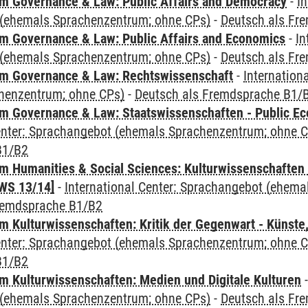
 Governance & Law: Public Affairs and Democracy
-
In
(ehemals Sprachenzentrum; ohne CPs)
-
Deutsch als Fr
 Governance & Law: Public Affairs and Economics
-
In
(ehemals Sprachenzentrum; ohne CPs)
-
Deutsch als Fr
m Governance & Law: Rechtswissenschaft
-
Internation
henzentrum; ohne CPs)
-
Deutsch als Fremdsprache B1/
 Governance & Law: Staatswissenschaften - Public Eco
Center: Sprachangebot (ehemals Sprachenzentrum; ohne 
B1/B2
 Humanities & Social Sciences: Kulturwissenschaften -
WS 13/14]
-
International Center: Sprachangebot (ehem
remdsprache B1/B2
 Kulturwissenschaften: Kritik der Gegenwart - Künste,
Center: Sprachangebot (ehemals Sprachenzentrum; ohne 
B1/B2
 Kulturwissenschaften: Medien und Digitale Kulturen
(ehemals Sprachenzentrum; ohne CPs)
-
Deutsch als Fr