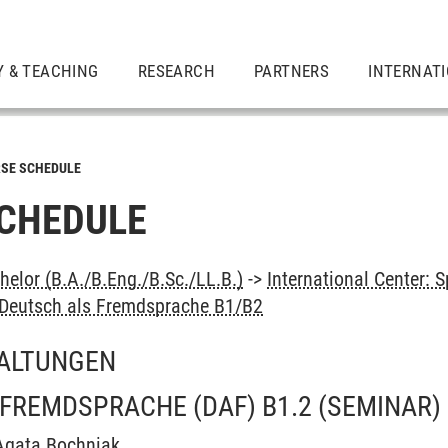
Y & TEACHING
RESEARCH
PARTNERS
INTERNAT
SE SCHEDULE
CHEDULE
elor (B.A./B.Eng./B.Sc./LL.B.)
->
International Center:
Deutsch als Fremdsprache B1/B2
ALTUNGEN
FREMDSPRACHE (DAF) B1.2
(SEMINAR)
Agata Bochniak