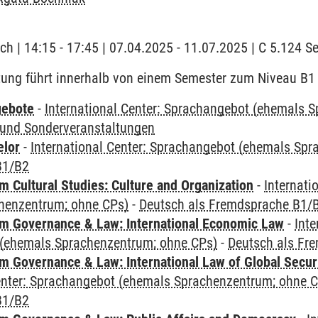
ch | 14:15 - 17:45 | 07.04.2025 - 11.07.2025 | C 5.124 
tung führt innerhalb von einem Semester zum Niveau B1
gebote
-
International Center: Sprachangebot (ehemals 
und Sonderveranstaltungen
elor
-
International Center: Sprachangebot (ehemals Sp
B1/B2
 Cultural Studies: Culture and Organization
-
Internati
henzentrum; ohne CPs)
-
Deutsch als Fremdsprache B1/
 Governance & Law: International Economic Law
-
Inte
(ehemals Sprachenzentrum; ohne CPs)
-
Deutsch als Fr
 Governance & Law: International Law of Global Secur
Center: Sprachangebot (ehemals Sprachenzentrum; ohne 
B1/B2