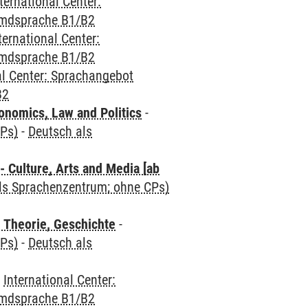
ternational Center:
emdsprache B1/B2
ternational Center:
emdsprache B1/B2
al Center: Sprachangebot
B2
nomics, Law and Politics
-
CPs)
-
Deutsch als
 Culture, Arts and Media [ab
als Sprachenzentrum; ohne CPs)
 Theorie, Geschichte
-
CPs)
-
Deutsch als
-
International Center:
emdsprache B1/B2