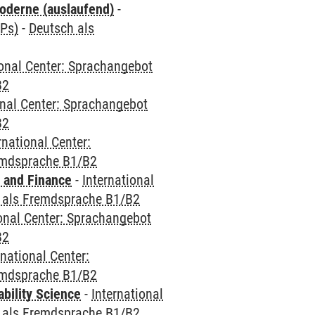
oderne (auslaufend)
-
CPs)
-
Deutsch als
ional Center: Sprachangebot
B2
onal Center: Sprachangebot
B2
rnational Center:
emdsprache B1/B2
 and Finance
-
International
 als Fremdsprache B1/B2
ional Center: Sprachangebot
B2
rnational Center:
emdsprache B1/B2
bility Science
-
International
 als Fremdsprache B1/B2