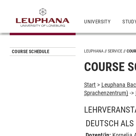
UNIVERSITY
STUD
LEUPHANA
SERVICE
COUR
COURSE SCHEDULE
COURSE S
Start
>
Leuphana Bach
Sprachenzentrum)
->
LEHRVERANST
DEUTSCH ALS 
Dozent/in:
Kornelia 