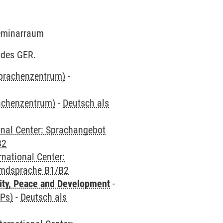
Seminarraum
 des GER.
Sprachenzentrum)
-
rachenzentrum)
-
Deutsch als
onal Center: Sprachangebot
B2
rnational Center:
emdsprache B1/B2
ity, Peace and Development
-
CPs)
-
Deutsch als