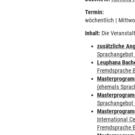
Termin:
wöchentlich | Mittwo
Inhalt:
Die Veranstal
zusätzliche An
Sprachangebot 
Leuphana Bach
Fremdsprache 
Masterprogramm
(ehemals Sprac
Masterprogramm
Sprachangebot 
Masterprogramm
International 
Fremdsprache 