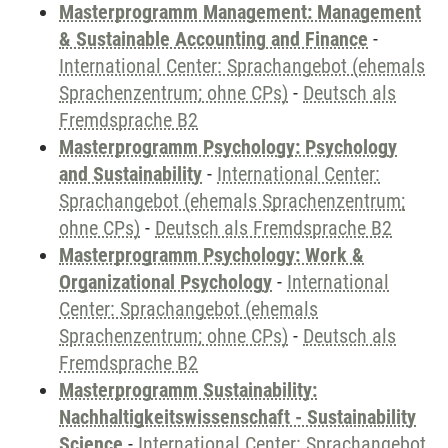
Masterprogramm Management: Management
& Sustainable Accounting and Finance
-
International Center: Sprachangebot (ehemals
Sprachenzentrum; ohne CPs)
-
Deutsch als
Fremdsprache B2
Masterprogramm Psychology: Psychology
and Sustainability
-
International Center:
Sprachangebot (ehemals Sprachenzentrum;
ohne CPs)
-
Deutsch als Fremdsprache B2
Masterprogramm Psychology: Work &
Organizational Psychology
-
International
Center: Sprachangebot (ehemals
Sprachenzentrum; ohne CPs)
-
Deutsch als
Fremdsprache B2
Masterprogramm Sustainability:
Nachhaltigkeitswissenschaft - Sustainability
Science
-
International Center: Sprachangebot