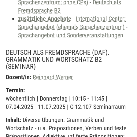
Sprachenzentrum; ohne CPs)
-
Deutsch als
Fremdsprache B2
zusätzliche Angebote
-
International Center:
Sprachangebot (ehemals Sprachenzentrum)
-
Sprachangebot und Sonderveranstaltungen
DEUTSCH ALS FREMDSPRACHE (DAF).
GRAMMATIK UND WORTSCHATZ B2
(SEMINAR)
Dozent/in:
Reinhard Werner
Termin:
wöchentlich | Donnerstag | 10:15 - 11:45 |
07.04.2025 - 11.07.2025 | C 12.107 Seminarraum
Inhalt:
Diverse Übungen: Grammatik und
Wortschatz - u.a. Präpositionen, Verben und feste
Präpositionen, Adjektive unf feste Präpositionen;