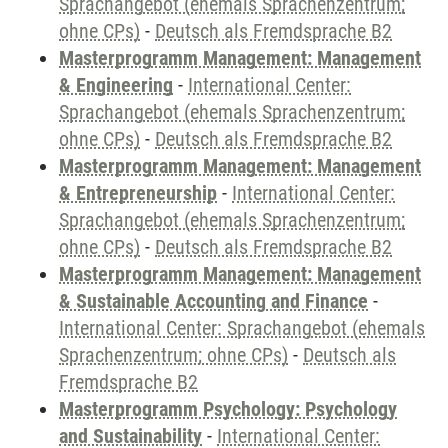
Sprachangebot (ehemals Sprachenzentrum;
ohne CPs)
-
Deutsch als Fremdsprache B2
Masterprogramm Management: Management
& Engineering
-
International Center:
Sprachangebot (ehemals Sprachenzentrum;
ohne CPs)
-
Deutsch als Fremdsprache B2
Masterprogramm Management: Management
& Entrepreneurship
-
International Center:
Sprachangebot (ehemals Sprachenzentrum;
ohne CPs)
-
Deutsch als Fremdsprache B2
Masterprogramm Management: Management
& Sustainable Accounting and Finance
-
International Center: Sprachangebot (ehemals
Sprachenzentrum; ohne CPs)
-
Deutsch als
Fremdsprache B2
Masterprogramm Psychology: Psychology
and Sustainability
-
International Center: