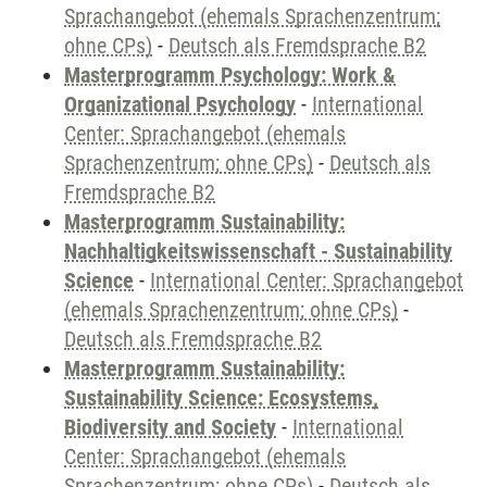
Sprachangebot (ehemals Sprachenzentrum;
ohne CPs)
-
Deutsch als Fremdsprache B2
Masterprogramm Psychology: Work &
Organizational Psychology
-
International
Center: Sprachangebot (ehemals
Sprachenzentrum; ohne CPs)
-
Deutsch als
Fremdsprache B2
Masterprogramm Sustainability:
Nachhaltigkeitswissenschaft - Sustainability
Science
-
International Center: Sprachangebot
(ehemals Sprachenzentrum; ohne CPs)
-
Deutsch als Fremdsprache B2
Masterprogramm Sustainability:
Sustainability Science: Ecosystems,
Biodiversity and Society
-
International
Center: Sprachangebot (ehemals
Sprachenzentrum; ohne CPs)
-
Deutsch als