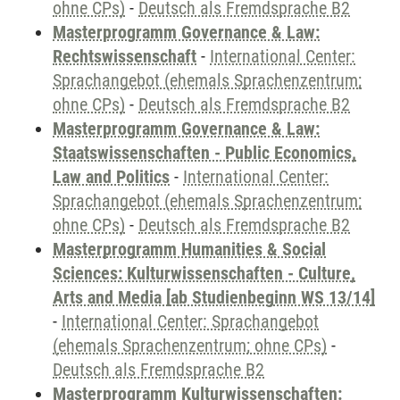
ohne CPs)
-
Deutsch als Fremdsprache B2
Masterprogramm Governance & Law:
Rechtswissenschaft
-
International Center:
Sprachangebot (ehemals Sprachenzentrum;
ohne CPs)
-
Deutsch als Fremdsprache B2
Masterprogramm Governance & Law:
Staatswissenschaften - Public Economics,
Law and Politics
-
International Center:
Sprachangebot (ehemals Sprachenzentrum;
ohne CPs)
-
Deutsch als Fremdsprache B2
Masterprogramm Humanities & Social
Sciences: Kulturwissenschaften - Culture,
Arts and Media [ab Studienbeginn WS 13/14]
-
International Center: Sprachangebot
(ehemals Sprachenzentrum; ohne CPs)
-
Deutsch als Fremdsprache B2
Masterprogramm Kulturwissenschaften: