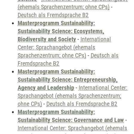
(ehemals Sprachenzentrum; ohne CPs)
-
Deutsch als Fremdsprache B2
Masterprogramm Sustainability:
Sustainability Science: Ecosystems,
Biodiversity and Society
-
International
Center: Sprachangebot (ehemals
Sprachenzentrum; ohne CPs)
-
Deutsch als
Fremdsprache B2
Masterprogramm Sustainability:
Sustainability Science: Entrepreneurship,
Agency and Leadership
-
International Center:
Sprachangebot (ehemals Sprachenzentrum;
ohne CPs)
-
Deutsch als Fremdsprache B2
Masterprogramm Sustainability:
Sustainability Science: Governance and Law
-
International Center: Sprachangebot (ehemals