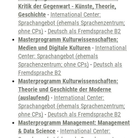
Kritik der Gegenwart - Künste, Theorie,
Geschichte
-
International Center:
Sprachangebot (ehemals Sprachenzentrum;
ohne CPs)
-
Deutsch als Fremdsprache B2
Masterprogramm Kulturwissenschaften:
Medien und Digitale Kulturen
-
International
Center: Sprachangebot (ehemals
Sprachenzentrum; ohne CPs)
-
Deutsch als
Fremdsprache B2
Masterprogramm Kulturwissenschaften:
Theorie und Geschichte der Moderne
(auslaufend)
-
International Center:
Sprachangebot (ehemals Sprachenzentrum;
ohne CPs)
-
Deutsch als Fremdsprache B2
Masterprogramm Management: Management
& Data Science
-
International Center: