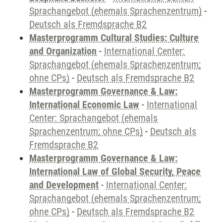
Sprachangebot (ehemals Sprachenzentrum)
-
Deutsch als Fremdsprache B2
Masterprogramm Cultural Studies: Culture
and Organization
-
International Center:
Sprachangebot (ehemals Sprachenzentrum;
ohne CPs)
-
Deutsch als Fremdsprache B2
Masterprogramm Governance & Law:
International Economic Law
-
International
Center: Sprachangebot (ehemals
Sprachenzentrum; ohne CPs)
-
Deutsch als
Fremdsprache B2
Masterprogramm Governance & Law:
International Law of Global Security, Peace
and Development
-
International Center:
Sprachangebot (ehemals Sprachenzentrum;
ohne CPs)
-
Deutsch als Fremdsprache B2