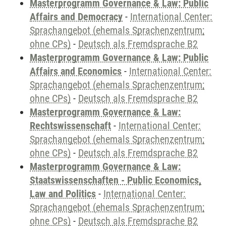
Masterprogramm Governance & Law: Public
Affairs and Democracy
-
International Center:
Sprachangebot (ehemals Sprachenzentrum;
ohne CPs)
-
Deutsch als Fremdsprache B2
Masterprogramm Governance & Law: Public
Affairs and Economics
-
International Center:
Sprachangebot (ehemals Sprachenzentrum;
ohne CPs)
-
Deutsch als Fremdsprache B2
Masterprogramm Governance & Law:
Rechtswissenschaft
-
International Center:
Sprachangebot (ehemals Sprachenzentrum;
ohne CPs)
-
Deutsch als Fremdsprache B2
Masterprogramm Governance & Law:
Staatswissenschaften - Public Economics,
Law and Politics
-
International Center:
Sprachangebot (ehemals Sprachenzentrum;
ohne CPs)
-
Deutsch als Fremdsprache B2