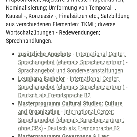
Nominalisierung; Umformung von Temporal- ,
Kausal -, Konzessiv -, Finalsätzen etc.; Satzbildung
aus verschiedenen Elementen: TKML; diverse
Wortschatzübungen - Redewendungen;
Sprechhandlungen.
zusätzliche Angebote
-
International Center:
Sprachangebot (ehemals Sprachenzentrum)
-
Sprachangebot und Sonderveranstaltungen
Leuphana Bachelor
-
International Center:
Sprachangebot (ehemals Sprachenzentrum)
-
Deutsch als Fremdsprache B2
Masterprogramm Cultural Studies: Culture
and Organization
-
International Center:
Sprachangebot (ehemals Sprachenzentrum;
ohne CPs)
-
Deutsch als Fremdsprache B2
Masterprogramm Governance & Law: