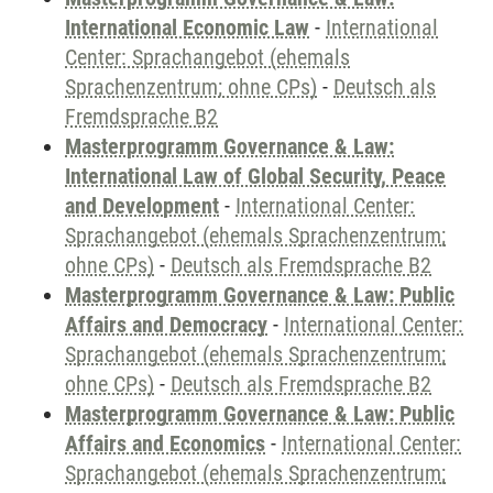
International Economic Law
-
International
Center: Sprachangebot (ehemals
Sprachenzentrum; ohne CPs)
-
Deutsch als
Fremdsprache B2
Masterprogramm Governance & Law:
International Law of Global Security, Peace
and Development
-
International Center:
Sprachangebot (ehemals Sprachenzentrum;
ohne CPs)
-
Deutsch als Fremdsprache B2
Masterprogramm Governance & Law: Public
Affairs and Democracy
-
International Center:
Sprachangebot (ehemals Sprachenzentrum;
ohne CPs)
-
Deutsch als Fremdsprache B2
Masterprogramm Governance & Law: Public
Affairs and Economics
-
International Center:
Sprachangebot (ehemals Sprachenzentrum;