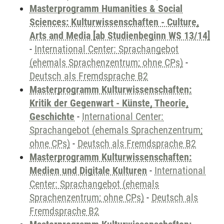
Masterprogramm Humanities & Social
Sciences: Kulturwissenschaften - Culture,
Arts and Media [ab Studienbeginn WS 13/14]
-
International Center: Sprachangebot
(ehemals Sprachenzentrum; ohne CPs)
-
Deutsch als Fremdsprache B2
Masterprogramm Kulturwissenschaften:
Kritik der Gegenwart - Künste, Theorie,
Geschichte
-
International Center:
Sprachangebot (ehemals Sprachenzentrum;
ohne CPs)
-
Deutsch als Fremdsprache B2
Masterprogramm Kulturwissenschaften:
Medien und Digitale Kulturen
-
International
Center: Sprachangebot (ehemals
Sprachenzentrum; ohne CPs)
-
Deutsch als
Fremdsprache B2