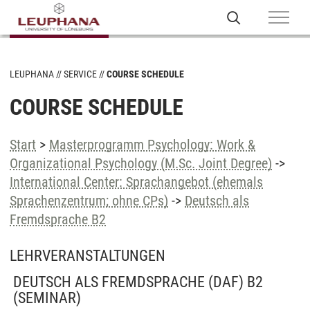
LEUPHANA
SERVICE
COURSE SCHEDULE
COURSE SCHEDULE
Start
>
Masterprogramm Psychology: Work &
Organizational Psychology (M.Sc. Joint Degree)
->
International Center: Sprachangebot (ehemals
Sprachenzentrum; ohne CPs)
->
Deutsch als
Fremdsprache B2
LEHRVERANSTALTUNGEN
DEUTSCH ALS FREMDSPRACHE (DAF) B2
(SEMINAR)