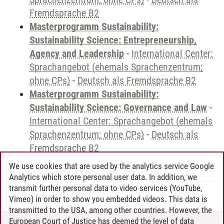
Fremdsprache B2
Masterprogramm Sustainability:
Sustainability Science: Entrepreneurship,
Agency and Leadership
-
International Center:
Sprachangebot (ehemals Sprachenzentrum;
ohne CPs)
-
Deutsch als Fremdsprache B2
Masterprogramm Sustainability:
Sustainability Science: Governance and Law
-
International Center: Sprachangebot (ehemals
Sprachenzentrum; ohne CPs)
-
Deutsch als
Fremdsprache B2
We use cookies that are used by the analytics service Google
Analytics which store personal user data. In addition, we
transmit further personal data to video services (YouTube,
Andreea Tribel
/
30.06.2024
Vimeo) in order to show you embedded videos. This data is
transmitted to the USA, among other countries. However, the
European Court of Justice has deemed the level of data