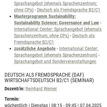
Sprachangebot (ehemals Sprachenzentrum;
ohne CPs)
-
Deutsch als Fremdsprache B2/C1
Masterprogramm Sustainability:
Sustainability Science: Governance and Law
-
International Center: Sprachangebot (ehemals
Sprachenzentrum; ohne CPs)
-
Deutsch als
Fremdsprache B2/C1
zusätzliche Angebote
-
International Center:
Sprachangebot (ehemals Sprachenzentrum)
-
Sprachangebot und Sonderveranstaltungen
DEUTSCH ALS FREMDSPRACHE (DAF)
WIRTSCHAFTSDEUTSCH B2/C1
(SEMINAR)
Dozent/in:
Reinhard Werner
Termin:
wöchentlich | Dienstag | 08:15 - 09:45 | 07.04.2025