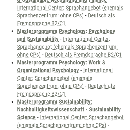
International Center: Sprachangebot (ehemals
Sprachenzentrum; ohne CPs)
-
Deutsch als
Fremdsprache B2/C1
Masterprogramm Psychology: Psychology
and Sustainability
-
International Center:
Sprachangebot (ehemals Sprachenzentrum;
ohne CPs)
-
Deutsch als Fremdsprache B2/C1
Masterprogramm Psychology: Work &
Organizational Psychology
-
International
Center: Sprachangebot (ehemals
Sprachenzentrum; ohne CPs)
-
Deutsch als
Fremdsprache B2/C1
Masterprogramm Sustainability:
Nachhaltigkeitswissenschaft - Sustainability
Science
-
International Center: Sprachangebot
(ehemals Sprachenzentrum; ohne CPs)
-