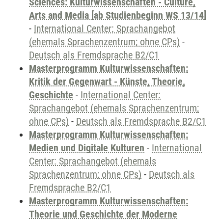
Sciences: Kulturwissenschaften - Culture,
Arts and Media [ab Studienbeginn WS 13/14]
-
International Center: Sprachangebot
(ehemals Sprachenzentrum; ohne CPs)
-
Deutsch als Fremdsprache B2/C1
Masterprogramm Kulturwissenschaften:
Kritik der Gegenwart - Künste, Theorie,
Geschichte
-
International Center:
Sprachangebot (ehemals Sprachenzentrum;
ohne CPs)
-
Deutsch als Fremdsprache B2/C1
Masterprogramm Kulturwissenschaften:
Medien und Digitale Kulturen
-
International
Center: Sprachangebot (ehemals
Sprachenzentrum; ohne CPs)
-
Deutsch als
Fremdsprache B2/C1
Masterprogramm Kulturwissenschaften:
Theorie und Geschichte der Moderne