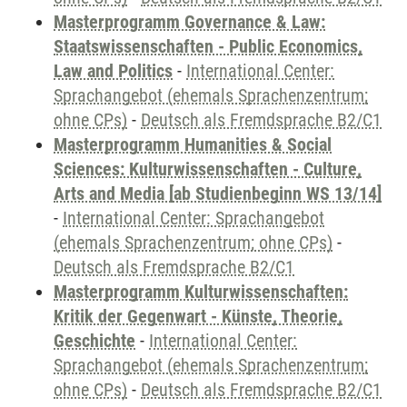
Masterprogramm Governance & Law:
Staatswissenschaften - Public Economics,
Law and Politics
-
International Center:
Sprachangebot (ehemals Sprachenzentrum;
ohne CPs)
-
Deutsch als Fremdsprache B2/C1
Masterprogramm Humanities & Social
Sciences: Kulturwissenschaften - Culture,
Arts and Media [ab Studienbeginn WS 13/14]
-
International Center: Sprachangebot
(ehemals Sprachenzentrum; ohne CPs)
-
Deutsch als Fremdsprache B2/C1
Masterprogramm Kulturwissenschaften:
Kritik der Gegenwart - Künste, Theorie,
Geschichte
-
International Center:
Sprachangebot (ehemals Sprachenzentrum;
ohne CPs)
-
Deutsch als Fremdsprache B2/C1