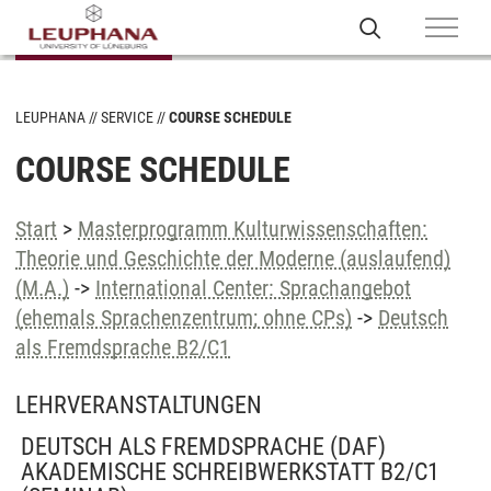
LEUPHANA
SERVICE
COURSE SCHEDULE
COURSE SCHEDULE
Start
>
Masterprogramm Kulturwissenschaften:
Theorie und Geschichte der Moderne (auslaufend)
(M.A.)
->
International Center: Sprachangebot
(ehemals Sprachenzentrum; ohne CPs)
->
Deutsch
als Fremdsprache B2/C1
LEHRVERANSTALTUNGEN
DEUTSCH ALS FREMDSPRACHE (DAF)
AKADEMISCHE SCHREIBWERKSTATT B2/C1