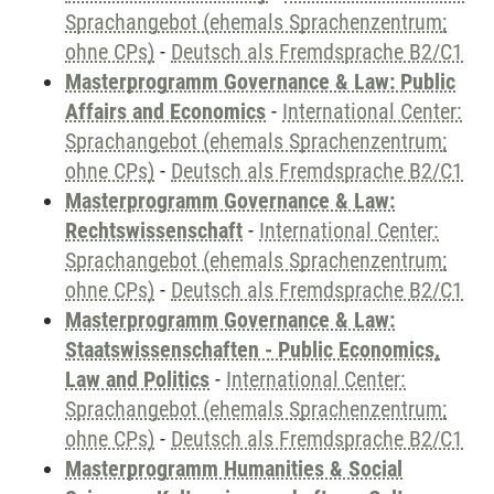
Sprachangebot (ehemals Sprachenzentrum;
ohne CPs)
-
Deutsch als Fremdsprache B2/C1
Masterprogramm Governance & Law: Public
Affairs and Economics
-
International Center:
Sprachangebot (ehemals Sprachenzentrum;
ohne CPs)
-
Deutsch als Fremdsprache B2/C1
Masterprogramm Governance & Law:
Rechtswissenschaft
-
International Center:
Sprachangebot (ehemals Sprachenzentrum;
ohne CPs)
-
Deutsch als Fremdsprache B2/C1
Masterprogramm Governance & Law:
Staatswissenschaften - Public Economics,
Law and Politics
-
International Center:
Sprachangebot (ehemals Sprachenzentrum;
ohne CPs)
-
Deutsch als Fremdsprache B2/C1
Masterprogramm Humanities & Social