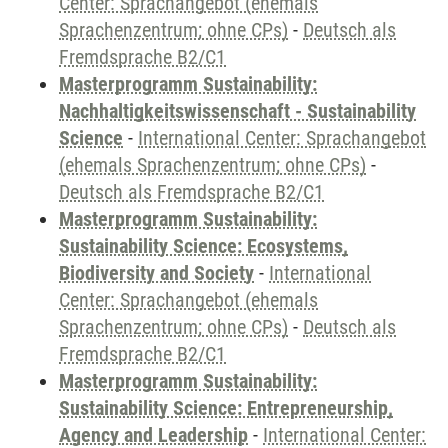
Center: Sprachangebot (ehemals
Sprachenzentrum; ohne CPs)
-
Deutsch als
Fremdsprache B2/C1
Masterprogramm Sustainability:
Nachhaltigkeitswissenschaft - Sustainability
Science
-
International Center: Sprachangebot
(ehemals Sprachenzentrum; ohne CPs)
-
Deutsch als Fremdsprache B2/C1
Masterprogramm Sustainability:
Sustainability Science: Ecosystems,
Biodiversity and Society
-
International
Center: Sprachangebot (ehemals
Sprachenzentrum; ohne CPs)
-
Deutsch als
Fremdsprache B2/C1
Masterprogramm Sustainability:
Sustainability Science: Entrepreneurship,
Agency and Leadership
-
International Center: