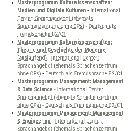
Masterprogramm Kulturwissenschaften:
Medien und Digitale Kulturen
-
International
Center: Sprachangebot (ehemals
Sprachenzentrum; ohne CPs)
-
Deutsch als
Fremdsprache B2/C1
Masterprogramm Kulturwissenschaften:
Theorie und Geschichte der Moderne
(auslaufend)
-
International Center:
Sprachangebot (ehemals Sprachenzentrum;
ohne CPs)
-
Deutsch als Fremdsprache B2/C1
Masterprogramm Management: Management
& Data Science
-
International Center:
Sprachangebot (ehemals Sprachenzentrum;
ohne CPs)
-
Deutsch als Fremdsprache B2/C1
Masterprogramm Management: Management
& Engineering
-
International Center:
Sprachangebot (ehemals Sprachenzentrum;