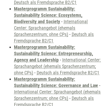
Deutsch als Fremdsprache B2/C1
Masterprogramm Sustainability:
Sustainability Science: Ecosystems,
Biodiversity and Society
-
International
Center: Sprachangebot (ehemals
Sprachenzentrum; ohne CPs)
-
Deutsch als
Fremdsprache B2/C1
Masterprogramm Sustainability:
Sustainability Science: Entrepreneurship,
Agency and Leadership
-
International Center:
Sprachangebot (ehemals Sprachenzentrum;
ohne CPs)
-
Deutsch als Fremdsprache B2/C1
Masterprogramm Sustainability:
Sustainability Science: Governance and Law
-
International Center: Sprachangebot (ehemals
Sprachenzentrum; ohne CPs)
-
Deutsch als
Fremdsprache B2/C1