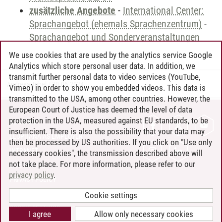
zusätzliche Angebote
-
International Center:
Sprachangebot (ehemals Sprachenzentrum)
-
Sprachangebot und Sonderveranstaltungen
We use cookies that are used by the analytics service Google
Analytics which store personal user data. In addition, we
transmit further personal data to video services (YouTube,
Andreea Tribel
/
30.06.2024
Vimeo) in order to show you embedded videos. This data is
transmitted to the USA, among other countries. However, the
European Court of Justice has deemed the level of data
protection in the USA, measured against EU standards, to be
CONTACT
insufficient. There is also the possibility that your data may
LEUPHANA AS EMPLOYER
then be processed by US authorities. If you click on "Use only
INTRANET
necessary cookies", the transmission described above will
not take place. For more information, please refer to our
SITE NOTICE
privacy policy
.
PRIVACY POLICY
ACCESSIBILITY
Cookie settings
COOKIE SETTINGS
I agree
Allow only necessary cookies