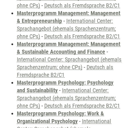
ohne CPs)
-
Deutsch als Fremdsprache B2/C1
Masterprogramm Management: Management
& Entrepreneurship
-
International Center:
Sprachangebot (ehemals Sprachenzentrum;
ohne CPs)
-
Deutsch als Fremdsprache B2/C1
Masterprogramm Management: Management
& Sustainable Accounting and Finance
-
International Center: Sprachangebot (ehemals
Sprachenzentrum; ohne CPs)
-
Deutsch als
Fremdsprache B2/C1
Masterprogramm Psychology: Psychology
and Sustainability
-
International Center:
Sprachangebot (ehemals Sprachenzentrum;
ohne CPs)
-
Deutsch als Fremdsprache B2/C1
Masterprogramm Psychology: Work &
Organizational Psychology
-
International