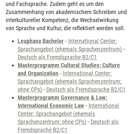
und Fachsprache. Zudem geht es um den
Zusammenhang von akademischem Schreiben und
interkultureller Kompetenz, die Wechselwirkung
von Sprache und Kultur, die reflektiert werden soll.
Leuphana Bachelor
-
International Center:
Sprachangebot (ehemals Sprachenzentrum)
-
Deutsch als Fremdsprache B2/C1
Masterprogramm Cultural Studies: Culture
and Organization
-
International Center:
Sprachangebot (ehemals Sprachenzentrum;
ohne CPs)
-
Deutsch als Fremdsprache B2/C1
Masterprogramm Governance & Law:
International Economic Law
-
International
Center: Sprachangebot (ehemals
Sprachenzentrum; ohne CPs)
-
Deutsch als
Fremdsprache B2/C1