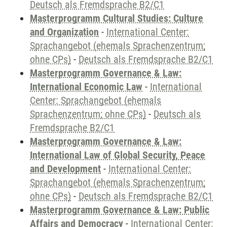
Deutsch als Fremdsprache B2/C1
Masterprogramm Cultural Studies: Culture
and Organization
-
International Center:
Sprachangebot (ehemals Sprachenzentrum;
ohne CPs)
-
Deutsch als Fremdsprache B2/C1
Masterprogramm Governance & Law:
International Economic Law
-
International
Center: Sprachangebot (ehemals
Sprachenzentrum; ohne CPs)
-
Deutsch als
Fremdsprache B2/C1
Masterprogramm Governance & Law:
International Law of Global Security, Peace
and Development
-
International Center:
Sprachangebot (ehemals Sprachenzentrum;
ohne CPs)
-
Deutsch als Fremdsprache B2/C1
Masterprogramm Governance & Law: Public
Affairs and Democracy
-
International Center: