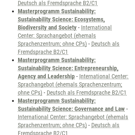
Deutsch als Fremdsprache B2/C1
Masterprogramm Sustainability:
Sustainability Science: Ecosystems,
Biodiversity and Society
-
International
Center: Sprachangebot (ehemals
Sprachenzentrum; ohne CPs)
-
Deutsch als
Fremdsprache B2/C1
Masterprogramm Sustainability:
Sustainability Science: Entrepreneurship,
Agency and Leadership
-
International Center:
Sprachangebot (ehemals Sprachenzentrum;
ohne CPs)
-
Deutsch als Fremdsprache B2/C1
Masterprogramm Sustainability:
Sustainability Science: Governance and Law
-
International Center: Sprachangebot (ehemals
Sprachenzentrum; ohne CPs)
-
Deutsch als
Fremdsprache B2/C1