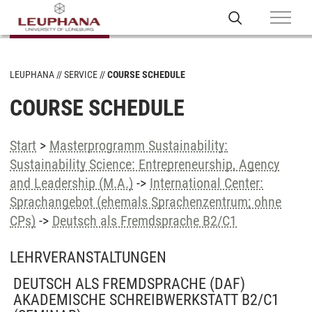
LEUPHANA
SERVICE
COURSE SCHEDULE
COURSE SCHEDULE
Start
>
Masterprogramm Sustainability:
Sustainability Science: Entrepreneurship, Agency
and Leadership (M.A.)
->
International Center:
Sprachangebot (ehemals Sprachenzentrum; ohne
CPs)
->
Deutsch als Fremdsprache B2/C1
LEHRVERANSTALTUNGEN
DEUTSCH ALS FREMDSPRACHE (DAF)
AKADEMISCHE SCHREIBWERKSTATT B2/C1