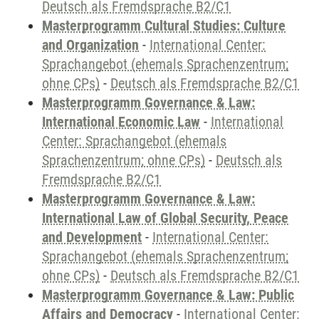
Deutsch als Fremdsprache B2/C1
Masterprogramm Cultural Studies: Culture
and Organization
-
International Center:
Sprachangebot (ehemals Sprachenzentrum;
ohne CPs)
-
Deutsch als Fremdsprache B2/C1
Masterprogramm Governance & Law:
International Economic Law
-
International
Center: Sprachangebot (ehemals
Sprachenzentrum; ohne CPs)
-
Deutsch als
Fremdsprache B2/C1
Masterprogramm Governance & Law:
International Law of Global Security, Peace
and Development
-
International Center:
Sprachangebot (ehemals Sprachenzentrum;
ohne CPs)
-
Deutsch als Fremdsprache B2/C1
Masterprogramm Governance & Law: Public
Affairs and Democracy
-
International Center: