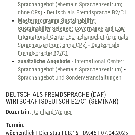
Sprachangebot (ehemals Sprachenzentrum;
ohne CPs)
-
Deutsch als Fremdsprache B2/C1
Masterprogramm Sustainability:
Sustainability Science: Governance and Law
-
International Center: Sprachangebot (ehemals
Sprachenzentrum; ohne CPs)
-
Deutsch als
Fremdsprache B2/C1
zusätzliche Angebote
-
International Center:
Sprachangebot (ehemals Sprachenzentrum)
-
Sprachangebot und Sonderveranstaltungen
DEUTSCH ALS FREMDSPRACHE (DAF)
WIRTSCHAFTSDEUTSCH B2/C1
(SEMINAR)
Dozent/in:
Reinhard Werner
Termin:
wöchentlich | Dienstag | 08:15 - 09:45 | 07.04.2025