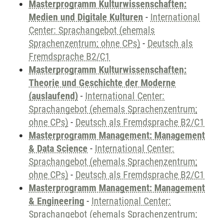
Masterprogramm Kulturwissenschaften:
Medien und Digitale Kulturen
-
International
Center: Sprachangebot (ehemals
Sprachenzentrum; ohne CPs)
-
Deutsch als
Fremdsprache B2/C1
Masterprogramm Kulturwissenschaften:
Theorie und Geschichte der Moderne
(auslaufend)
-
International Center:
Sprachangebot (ehemals Sprachenzentrum;
ohne CPs)
-
Deutsch als Fremdsprache B2/C1
Masterprogramm Management: Management
& Data Science
-
International Center:
Sprachangebot (ehemals Sprachenzentrum;
ohne CPs)
-
Deutsch als Fremdsprache B2/C1
Masterprogramm Management: Management
& Engineering
-
International Center:
Sprachangebot (ehemals Sprachenzentrum;