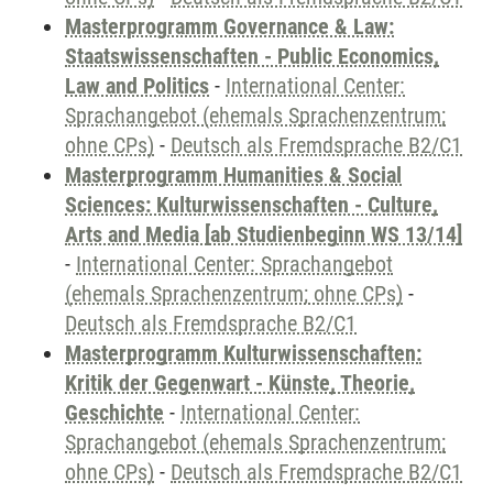
Masterprogramm Governance & Law:
Staatswissenschaften - Public Economics,
Law and Politics
-
International Center:
Sprachangebot (ehemals Sprachenzentrum;
ohne CPs)
-
Deutsch als Fremdsprache B2/C1
Masterprogramm Humanities & Social
Sciences: Kulturwissenschaften - Culture,
Arts and Media [ab Studienbeginn WS 13/14]
-
International Center: Sprachangebot
(ehemals Sprachenzentrum; ohne CPs)
-
Deutsch als Fremdsprache B2/C1
Masterprogramm Kulturwissenschaften:
Kritik der Gegenwart - Künste, Theorie,
Geschichte
-
International Center:
Sprachangebot (ehemals Sprachenzentrum;
ohne CPs)
-
Deutsch als Fremdsprache B2/C1