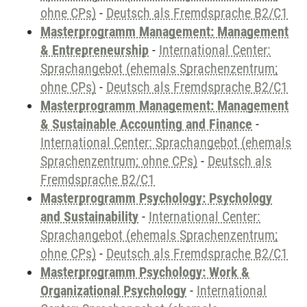
ohne CPs)
-
Deutsch als Fremdsprache B2/C1
Masterprogramm Management: Management
& Entrepreneurship
-
International Center:
Sprachangebot (ehemals Sprachenzentrum;
ohne CPs)
-
Deutsch als Fremdsprache B2/C1
Masterprogramm Management: Management
& Sustainable Accounting and Finance
-
International Center: Sprachangebot (ehemals
Sprachenzentrum; ohne CPs)
-
Deutsch als
Fremdsprache B2/C1
Masterprogramm Psychology: Psychology
and Sustainability
-
International Center:
Sprachangebot (ehemals Sprachenzentrum;
ohne CPs)
-
Deutsch als Fremdsprache B2/C1
Masterprogramm Psychology: Work &
Organizational Psychology
-
International