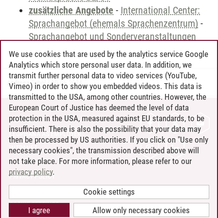
zusätzliche Angebote
-
International Center:
Sprachangebot (ehemals Sprachenzentrum)
-
Sprachangebot und Sonderveranstaltungen
We use cookies that are used by the analytics service Google
Analytics which store personal user data. In addition, we
transmit further personal data to video services (YouTube,
Andreea Tribel
/
30.06.2024
Vimeo) in order to show you embedded videos. This data is
transmitted to the USA, among other countries. However, the
European Court of Justice has deemed the level of data
protection in the USA, measured against EU standards, to be
CONTACT
insufficient. There is also the possibility that your data may
LEUPHANA AS EMPLOYER
then be processed by US authorities. If you click on "Use only
INTRANET
necessary cookies", the transmission described above will
not take place. For more information, please refer to our
SITE NOTICE
privacy policy
.
PRIVACY POLICY
ACCESSIBILITY
Cookie settings
COOKIE SETTINGS
I agree
Allow only necessary cookies