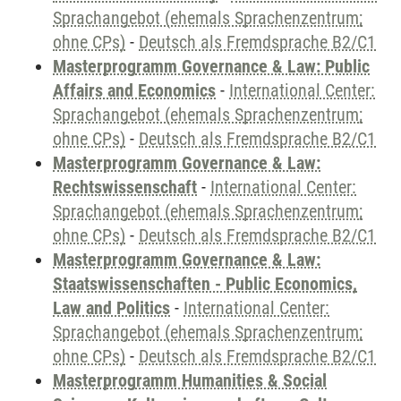
Sprachangebot (ehemals Sprachenzentrum;
ohne CPs)
-
Deutsch als Fremdsprache B2/C1
Masterprogramm Governance & Law: Public
Affairs and Economics
-
International Center:
Sprachangebot (ehemals Sprachenzentrum;
ohne CPs)
-
Deutsch als Fremdsprache B2/C1
Masterprogramm Governance & Law:
Rechtswissenschaft
-
International Center:
Sprachangebot (ehemals Sprachenzentrum;
ohne CPs)
-
Deutsch als Fremdsprache B2/C1
Masterprogramm Governance & Law:
Staatswissenschaften - Public Economics,
Law and Politics
-
International Center:
Sprachangebot (ehemals Sprachenzentrum;
ohne CPs)
-
Deutsch als Fremdsprache B2/C1
Masterprogramm Humanities & Social