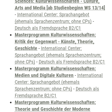
Sciences: Kulturwissenschaften - Culture,
Arts and Media [ab Studienbeginn WS 13/14]
-
International Center: Sprachangebot
(ehemals Sprachenzentrum; ohne CPs)
-
Deutsch als Fremdsprache B2/C1
Masterprogramm Kulturwissenschaften:
Kritik der Gegenwart - Künste, Theorie,
Geschichte
-
International Center:
Sprachangebot (ehemals Sprachenzentrum;
ohne CPs)
-
Deutsch als Fremdsprache B2/C1
Masterprogramm Kulturwissenschaften:
Medien und Digitale Kulturen
-
International
Center: Sprachangebot (ehemals
Sprachenzentrum; ohne CPs)
-
Deutsch als
Fremdsprache B2/C1
Masterprogramm Kulturwissenschaften:
Theorie und Geschichte der Moderne