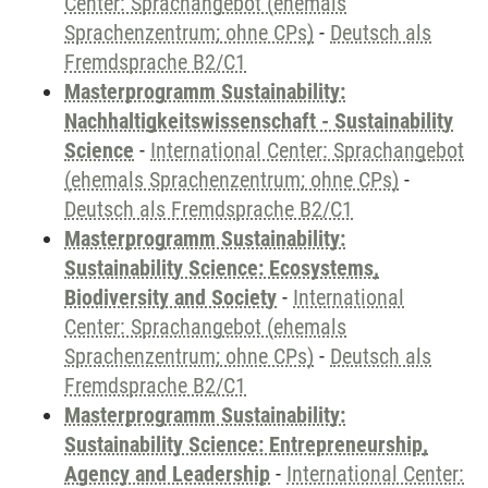
Center: Sprachangebot (ehemals
Sprachenzentrum; ohne CPs)
-
Deutsch als
Fremdsprache B2/C1
Masterprogramm Sustainability:
Nachhaltigkeitswissenschaft - Sustainability
Science
-
International Center: Sprachangebot
(ehemals Sprachenzentrum; ohne CPs)
-
Deutsch als Fremdsprache B2/C1
Masterprogramm Sustainability:
Sustainability Science: Ecosystems,
Biodiversity and Society
-
International
Center: Sprachangebot (ehemals
Sprachenzentrum; ohne CPs)
-
Deutsch als
Fremdsprache B2/C1
Masterprogramm Sustainability:
Sustainability Science: Entrepreneurship,
Agency and Leadership
-
International Center: