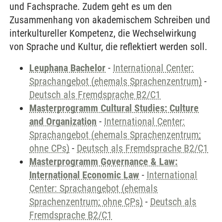
und Fachsprache. Zudem geht es um den
Zusammenhang von akademischem Schreiben und
interkultureller Kompetenz, die Wechselwirkung
von Sprache und Kultur, die reflektiert werden soll.
Leuphana Bachelor
-
International Center:
Sprachangebot (ehemals Sprachenzentrum)
-
Deutsch als Fremdsprache B2/C1
Masterprogramm Cultural Studies: Culture
and Organization
-
International Center:
Sprachangebot (ehemals Sprachenzentrum;
ohne CPs)
-
Deutsch als Fremdsprache B2/C1
Masterprogramm Governance & Law:
International Economic Law
-
International
Center: Sprachangebot (ehemals
Sprachenzentrum; ohne CPs)
-
Deutsch als
Fremdsprache B2/C1