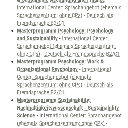
International Center: Sprachangebot (ehemals
Sprachenzentrum; ohne CPs)
-
Deutsch als
Fremdsprache B2/C1
Masterprogramm Psychology: Psychology
and Sustainability
-
International Center:
Sprachangebot (ehemals Sprachenzentrum;
ohne CPs)
-
Deutsch als Fremdsprache B2/C1
Masterprogramm Psychology: Work &
Organizational Psychology
-
International
Center: Sprachangebot (ehemals
Sprachenzentrum; ohne CPs)
-
Deutsch als
Fremdsprache B2/C1
Masterprogramm Sustainability:
Nachhaltigkeitswissenschaft - Sustainability
Science
-
International Center: Sprachangebot
(ehemals Sprachenzentrum; ohne CPs)
-