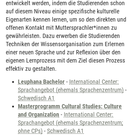
entwickelt werden, indem die Studierenden schon
auf diesem Niveau einige spezifische kulturelle
Eigenarten kennen lernen, um so den direkten und
offenen Kontakt mit Muttersprachler*innen zu
gewährleisten. Dazu erwerben die Studierenden
Techniken der Wissensorganisation zum Erlernen
einer neuen Sprache und zur Reflexion über den
eigenen Lernprozess mit dem Ziel diesen Prozess
effektiv zu gestalten.
Leuphana Bachelor
-
International Center:
Sprachangebot (ehemals Sprachenzentrum)
-
Schwedisch A1
Masterprogramm Cultural Studies: Culture
and Organization
-
International Center:
Sprachangebot (ehemals Sprachenzentrum;
ohne CPs)
-
Schwedisch A1