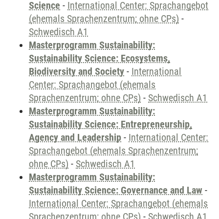
Science
-
International Center: Sprachangebot
(ehemals Sprachenzentrum; ohne CPs)
-
Schwedisch A1
Masterprogramm Sustainability:
Sustainability Science: Ecosystems,
Biodiversity and Society
-
International
Center: Sprachangebot (ehemals
Sprachenzentrum; ohne CPs)
-
Schwedisch A1
Masterprogramm Sustainability:
Sustainability Science: Entrepreneurship,
Agency and Leadership
-
International Center:
Sprachangebot (ehemals Sprachenzentrum;
ohne CPs)
-
Schwedisch A1
Masterprogramm Sustainability:
Sustainability Science: Governance and Law
-
International Center: Sprachangebot (ehemals
Sprachenzentrum; ohne CPs)
-
Schwedisch A1