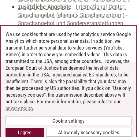
zusätzliche Angebote
-
International Center:
Sprachangebot (ehemals Sprachenzentrum)
-
Sprachangebot und Sonderveranstaltungen
We use cookies that are used by the analytics service Google
Analytics which store personal user data. In addition, we
transmit further personal data to video services (YouTube,
Andreea Tribel
/
30.06.2024
Vimeo) in order to show you embedded videos. This data is
transmitted to the USA, among other countries. However, the
European Court of Justice has deemed the level of data
protection in the USA, measured against EU standards, to be
CONTACT
insufficient. There is also the possibility that your data may
LEUPHANA AS EMPLOYER
then be processed by US authorities. If you click on "Use only
INTRANET
necessary cookies", the transmission described above will
not take place. For more information, please refer to our
SITE NOTICE
privacy policy
.
PRIVACY POLICY
ACCESSIBILITY
Cookie settings
COOKIE SETTINGS
I agree
Allow only necessary cookies