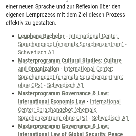
einer neuen Sprache und zur Reflexion über den
eigenen Lernprozess mit dem Ziel diesen Prozess
effektiv zu gestalten.
Leuphana Bachelor
-
International Center:
Sprachangebot (ehemals Sprachenzentrum)
-
Schwedisch A1
Masterprogramm Cultural Studies: Culture
and Organization
-
International Center:
Sprachangebot (ehemals Sprachenzentrum;
ohne CPs)
-
Schwedisch A1
Masterprogramm Governance & Law:
International Economic Law
-
International
Center: Sprachangebot (ehemals
Sprachenzentrum; ohne CPs)
-
Schwedisch A1
Masterprogramm Governance & Law:
International Law of Global Security, Peace