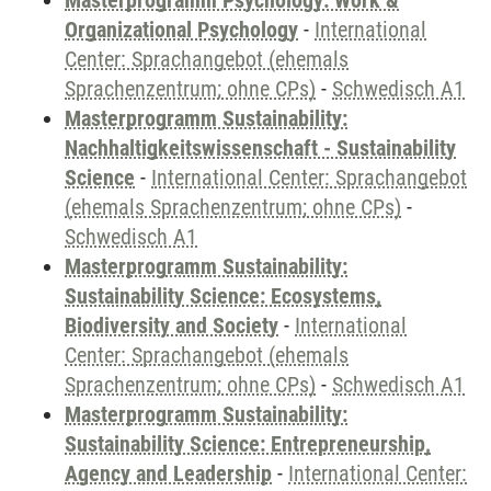
Masterprogramm Psychology: Work &
Organizational Psychology
-
International
Center: Sprachangebot (ehemals
Sprachenzentrum; ohne CPs)
-
Schwedisch A1
Masterprogramm Sustainability:
Nachhaltigkeitswissenschaft - Sustainability
Science
-
International Center: Sprachangebot
(ehemals Sprachenzentrum; ohne CPs)
-
Schwedisch A1
Masterprogramm Sustainability:
Sustainability Science: Ecosystems,
Biodiversity and Society
-
International
Center: Sprachangebot (ehemals
Sprachenzentrum; ohne CPs)
-
Schwedisch A1
Masterprogramm Sustainability:
Sustainability Science: Entrepreneurship,
Agency and Leadership
-
International Center: