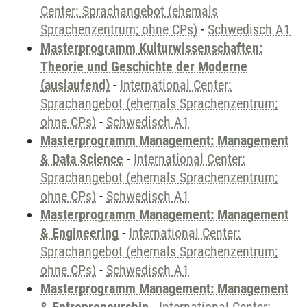
Center: Sprachangebot (ehemals
Sprachenzentrum; ohne CPs)
-
Schwedisch A1
Masterprogramm Kulturwissenschaften:
Theorie und Geschichte der Moderne
(auslaufend)
-
International Center:
Sprachangebot (ehemals Sprachenzentrum;
ohne CPs)
-
Schwedisch A1
Masterprogramm Management: Management
& Data Science
-
International Center:
Sprachangebot (ehemals Sprachenzentrum;
ohne CPs)
-
Schwedisch A1
Masterprogramm Management: Management
& Engineering
-
International Center:
Sprachangebot (ehemals Sprachenzentrum;
ohne CPs)
-
Schwedisch A1
Masterprogramm Management: Management