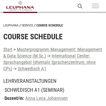
LEUPHANA
SERVICE
COURSE SCHEDULE
COURSE SCHEDULE
Start
>
Masterprogramm Management: Management
& Data Science (M.Sc.)
->
International Center:
Sprachangebot (ehemals Sprachenzentrum; ohne
CPs)
->
Schwedisch A1
LEHRVERANSTALTUNGEN
SCHWEDISCH A1
(SEMINAR)
Dozent/in:
Anna Lena Johannsen