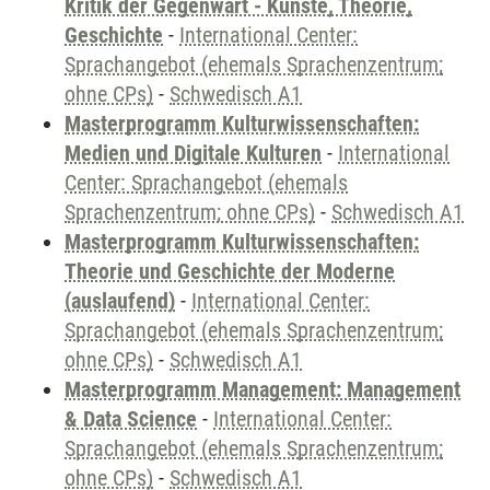
Kritik der Gegenwart - Künste, Theorie,
Geschichte
-
International Center:
Sprachangebot (ehemals Sprachenzentrum;
ohne CPs)
-
Schwedisch A1
Masterprogramm Kulturwissenschaften:
Medien und Digitale Kulturen
-
International
Center: Sprachangebot (ehemals
Sprachenzentrum; ohne CPs)
-
Schwedisch A1
Masterprogramm Kulturwissenschaften:
Theorie und Geschichte der Moderne
(auslaufend)
-
International Center:
Sprachangebot (ehemals Sprachenzentrum;
ohne CPs)
-
Schwedisch A1
Masterprogramm Management: Management
& Data Science
-
International Center:
Sprachangebot (ehemals Sprachenzentrum;
ohne CPs)
-
Schwedisch A1