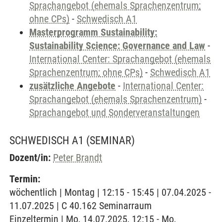
Sprachangebot (ehemals Sprachenzentrum;
ohne CPs)
-
Schwedisch A1
Masterprogramm Sustainability:
Sustainability Science: Governance and Law
-
International Center: Sprachangebot (ehemals
Sprachenzentrum; ohne CPs)
-
Schwedisch A1
zusätzliche Angebote
-
International Center:
Sprachangebot (ehemals Sprachenzentrum)
-
Sprachangebot und Sonderveranstaltungen
SCHWEDISCH A1
(SEMINAR)
Dozent/in:
Peter Brandt
Termin:
wöchentlich | Montag | 12:15 - 15:45 | 07.04.2025 -
11.07.2025 | C 40.162 Seminarraum
Einzeltermin | Mo, 14.07.2025, 12:15 - Mo,