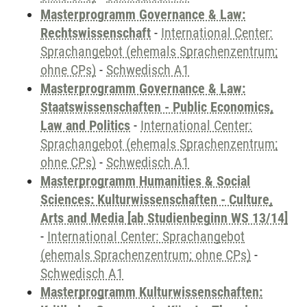
Masterprogramm Governance & Law:
Rechtswissenschaft
-
International Center:
Sprachangebot (ehemals Sprachenzentrum;
ohne CPs)
-
Schwedisch A1
Masterprogramm Governance & Law:
Staatswissenschaften - Public Economics,
Law and Politics
-
International Center:
Sprachangebot (ehemals Sprachenzentrum;
ohne CPs)
-
Schwedisch A1
Masterprogramm Humanities & Social
Sciences: Kulturwissenschaften - Culture,
Arts and Media [ab Studienbeginn WS 13/14]
-
International Center: Sprachangebot
(ehemals Sprachenzentrum; ohne CPs)
-
Schwedisch A1
Masterprogramm Kulturwissenschaften: