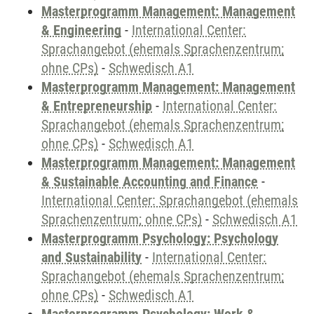
Masterprogramm Management: Management
& Engineering
-
International Center:
Sprachangebot (ehemals Sprachenzentrum;
ohne CPs)
-
Schwedisch A1
Masterprogramm Management: Management
& Entrepreneurship
-
International Center:
Sprachangebot (ehemals Sprachenzentrum;
ohne CPs)
-
Schwedisch A1
Masterprogramm Management: Management
& Sustainable Accounting and Finance
-
International Center: Sprachangebot (ehemals
Sprachenzentrum; ohne CPs)
-
Schwedisch A1
Masterprogramm Psychology: Psychology
and Sustainability
-
International Center:
Sprachangebot (ehemals Sprachenzentrum;
ohne CPs)
-
Schwedisch A1