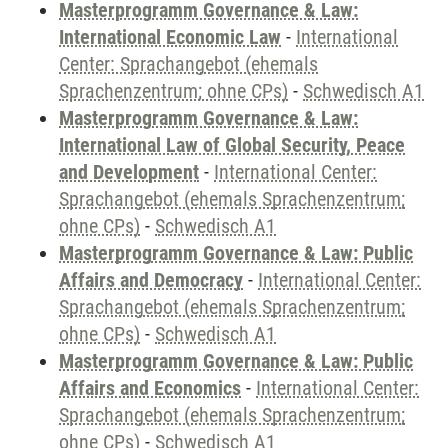
Masterprogramm Governance & Law:
International Economic Law
-
International
Center: Sprachangebot (ehemals
Sprachenzentrum; ohne CPs)
-
Schwedisch A1
Masterprogramm Governance & Law:
International Law of Global Security, Peace
and Development
-
International Center:
Sprachangebot (ehemals Sprachenzentrum;
ohne CPs)
-
Schwedisch A1
Masterprogramm Governance & Law: Public
Affairs and Democracy
-
International Center:
Sprachangebot (ehemals Sprachenzentrum;
ohne CPs)
-
Schwedisch A1
Masterprogramm Governance & Law: Public
Affairs and Economics
-
International Center:
Sprachangebot (ehemals Sprachenzentrum;
ohne CPs)
-
Schwedisch A1