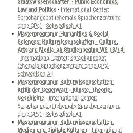
Staatswissenschaften - Public Economics,
Law and Politics
-
International Center:
Sprachangebot (ehemals Sprachenzentrum;
ohne CPs)
-
Schwedisch A1
Masterprogramm Humanities & Social
Sciences: Kulturwissenschaften - Culture,
Arts and Media [ab Studienbeginn WS 13/14]
-
International Center: Sprachangebot
(ehemals Sprachenzentrum; ohne CPs)
-
Schwedisch A1
Masterprogramm Kulturwissenschaften:
Kritik der Gegenwart - Künste, Theorie,
Geschichte
-
International Center:
Sprachangebot (ehemals Sprachenzentrum;
ohne CPs)
-
Schwedisch A1
Masterprogramm Kulturwissenschaften:
Medien und Digitale Kulturen
-
International