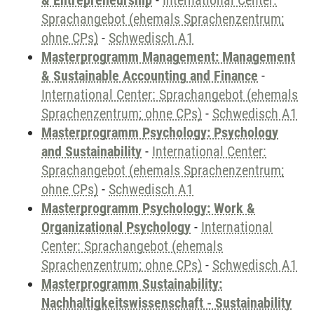
& Entrepreneurship
-
International Center:
Sprachangebot (ehemals Sprachenzentrum;
ohne CPs)
-
Schwedisch A1
Masterprogramm Management: Management
& Sustainable Accounting and Finance
-
International Center: Sprachangebot (ehemals
Sprachenzentrum; ohne CPs)
-
Schwedisch A1
Masterprogramm Psychology: Psychology
and Sustainability
-
International Center:
Sprachangebot (ehemals Sprachenzentrum;
ohne CPs)
-
Schwedisch A1
Masterprogramm Psychology: Work &
Organizational Psychology
-
International
Center: Sprachangebot (ehemals
Sprachenzentrum; ohne CPs)
-
Schwedisch A1
Masterprogramm Sustainability:
Nachhaltigkeitswissenschaft - Sustainability