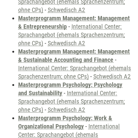
Sprachangebot (ehemals Sprachenzentrum;
ohne CPs)
-
Schwedisch A2
Masterprogramm Management: Management
& Entrepreneurship
-
International Center:
Sprachangebot (ehemals Sprachenzentrum;
ohne CPs)
-
Schwedisch A2
Masterprogramm Management: Management
& Sustainable Accounting and Finance
-
International Center: Sprachangebot (ehemals
Sprachenzentrum; ohne CPs)
-
Schwedisch A2
Masterprogramm Psychology: Psychology
and Sustainability
-
International Center:
Sprachangebot (ehemals Sprachenzentrum;
ohne CPs)
-
Schwedisch A2
Masterprogramm Psychology: Work &
Organizational Psychology
-
International
Center: Sprachangebot (ehemals