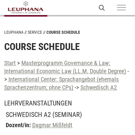
LEUPHANA
SERVICE
COURSE SCHEDULE
COURSE SCHEDULE
Start
>
Masterprogramm Governance & Law:
International Economic Law (LL.M. Double Degree)
-
>
International Center: Sprachangebot (ehemals
Sprachenzentrum; ohne CPs)
->
Schwedisch A2
LEHRVERANSTALTUNGEN
SCHWEDISCH A2
(SEMINAR)
Dozent/in:
Dagmar Mißfeldt