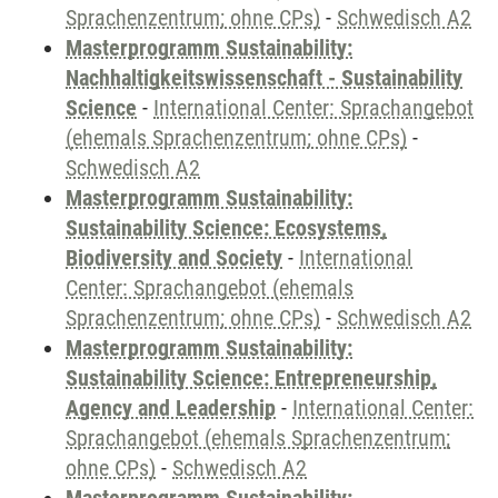
Sprachenzentrum; ohne CPs)
-
Schwedisch A2
Masterprogramm Sustainability:
Nachhaltigkeitswissenschaft - Sustainability
Science
-
International Center: Sprachangebot
(ehemals Sprachenzentrum; ohne CPs)
-
Schwedisch A2
Masterprogramm Sustainability:
Sustainability Science: Ecosystems,
Biodiversity and Society
-
International
Center: Sprachangebot (ehemals
Sprachenzentrum; ohne CPs)
-
Schwedisch A2
Masterprogramm Sustainability:
Sustainability Science: Entrepreneurship,
Agency and Leadership
-
International Center:
Sprachangebot (ehemals Sprachenzentrum;
ohne CPs)
-
Schwedisch A2