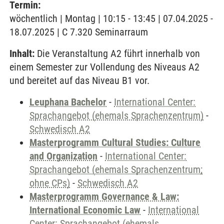
Termin:
wöchentlich | Montag | 10:15 - 13:45 | 07.04.2025 -
18.07.2025 | C 7.320 Seminarraum
Inhalt:
Die Veranstaltung A2 führt innerhalb von
einem Semester zur Vollendung des Niveaus A2
und bereitet auf das Niveau B1 vor.
Leuphana Bachelor
-
International Center:
Sprachangebot (ehemals Sprachenzentrum)
-
Schwedisch A2
Masterprogramm Cultural Studies: Culture
and Organization
-
International Center:
Sprachangebot (ehemals Sprachenzentrum;
ohne CPs)
-
Schwedisch A2
Masterprogramm Governance & Law:
International Economic Law
-
International
Center: Sprachangebot (ehemals