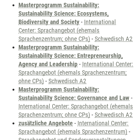
Masterprogramm Sustainability:
Sustainability Science: Ecosystems,
Biodiversity and Society
-
International
Center: Sprachangebot (ehemals
Sprachenzentrum; ohne CPs)
-
Schwedisch A2
Masterprogramm Sustainability:
Sustainability Science: Entrepreneurship,
Agency and Leadership
-
International Center:
Sprachangebot (ehemals Sprachenzentrum;
ohne CPs)
-
Schwedisch A2
Masterprogramm Sustainability:
Sustainability Science: Governance and Law
-
International Center: Sprachangebot (ehemals
Sprachenzentrum; ohne CPs)
-
Schwedisch A2
zusätzliche Angebote
-
International Center:
Sprachangebot (ehemals Sprachenzentrum)
-