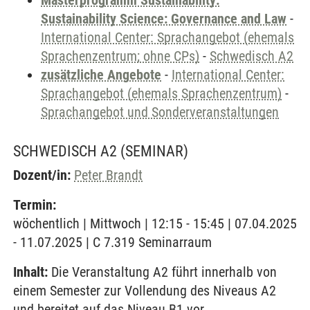
Masterprogramm Sustainability:
Sustainability Science: Governance and Law
-
International Center: Sprachangebot (ehemals
Sprachenzentrum; ohne CPs)
-
Schwedisch A2
zusätzliche Angebote
-
International Center:
Sprachangebot (ehemals Sprachenzentrum)
-
Sprachangebot und Sonderveranstaltungen
SCHWEDISCH A2
(SEMINAR)
Dozent/in:
Peter Brandt
Termin:
wöchentlich | Mittwoch | 12:15 - 15:45 | 07.04.2025
- 11.07.2025 | C 7.319 Seminarraum
Inhalt:
Die Veranstaltung A2 führt innerhalb von
einem Semester zur Vollendung des Niveaus A2
und bereitet auf das Niveau B1 vor.