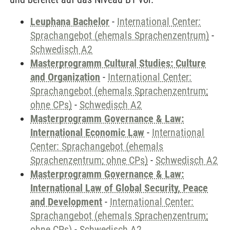
Leuphana Bachelor
-
International Center:
Sprachangebot (ehemals Sprachenzentrum)
-
Schwedisch A2
Masterprogramm Cultural Studies: Culture
and Organization
-
International Center:
Sprachangebot (ehemals Sprachenzentrum;
ohne CPs)
-
Schwedisch A2
Masterprogramm Governance & Law:
International Economic Law
-
International
Center: Sprachangebot (ehemals
Sprachenzentrum; ohne CPs)
-
Schwedisch A2
Masterprogramm Governance & Law:
International Law of Global Security, Peace
and Development
-
International Center:
Sprachangebot (ehemals Sprachenzentrum;
ohne CPs)
-
Schwedisch A2