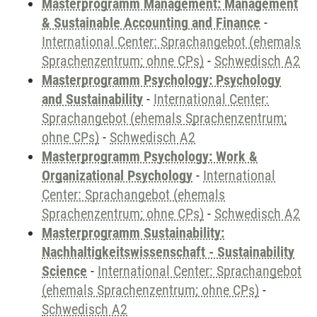
Masterprogramm Management: Management
& Sustainable Accounting and Finance
-
International Center: Sprachangebot (ehemals
Sprachenzentrum; ohne CPs)
-
Schwedisch A2
Masterprogramm Psychology: Psychology
and Sustainability
-
International Center:
Sprachangebot (ehemals Sprachenzentrum;
ohne CPs)
-
Schwedisch A2
Masterprogramm Psychology: Work &
Organizational Psychology
-
International
Center: Sprachangebot (ehemals
Sprachenzentrum; ohne CPs)
-
Schwedisch A2
Masterprogramm Sustainability:
Nachhaltigkeitswissenschaft - Sustainability
Science
-
International Center: Sprachangebot
(ehemals Sprachenzentrum; ohne CPs)
-
Schwedisch A2