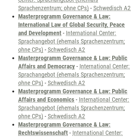
Sprachenzentrum; ohne CPs)
-
Schwedisch A2
Masterprogramm Governance & Law:
International Law of Global Security, Peace
and Development
-
International Center:
Sprachangebot (ehemals Sprachenzentrum;
ohne CPs)
-
Schwedisch A2
Masterprogramm Governance & Law: Public
Affairs and Democracy
-
International Center:
Sprachangebot (ehemals Sprachenzentrum;
ohne CPs)
-
Schwedisch A2
Masterprogramm Governance & Law: Public
Affairs and Economics
-
International Center:
Sprachangebot (ehemals Sprachenzentrum;
ohne CPs)
-
Schwedisch A2
Masterprogramm Governance & Law:
Rechtswissenschaft
-
International Center: