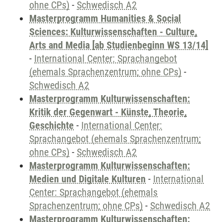
ohne CPs)
-
Schwedisch A2
Masterprogramm Humanities & Social
Sciences: Kulturwissenschaften - Culture,
Arts and Media [ab Studienbeginn WS 13/14]
-
International Center: Sprachangebot
(ehemals Sprachenzentrum; ohne CPs)
-
Schwedisch A2
Masterprogramm Kulturwissenschaften:
Kritik der Gegenwart - Künste, Theorie,
Geschichte
-
International Center:
Sprachangebot (ehemals Sprachenzentrum;
ohne CPs)
-
Schwedisch A2
Masterprogramm Kulturwissenschaften:
Medien und Digitale Kulturen
-
International
Center: Sprachangebot (ehemals
Sprachenzentrum; ohne CPs)
-
Schwedisch A2
Masterprogramm Kulturwissenschaften: