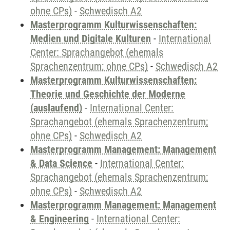
ohne CPs)
-
Schwedisch A2
Masterprogramm Kulturwissenschaften:
Medien und Digitale Kulturen
-
International
Center: Sprachangebot (ehemals
Sprachenzentrum; ohne CPs)
-
Schwedisch A2
Masterprogramm Kulturwissenschaften:
Theorie und Geschichte der Moderne
(auslaufend)
-
International Center:
Sprachangebot (ehemals Sprachenzentrum;
ohne CPs)
-
Schwedisch A2
Masterprogramm Management: Management
& Data Science
-
International Center:
Sprachangebot (ehemals Sprachenzentrum;
ohne CPs)
-
Schwedisch A2
Masterprogramm Management: Management
& Engineering
-
International Center: