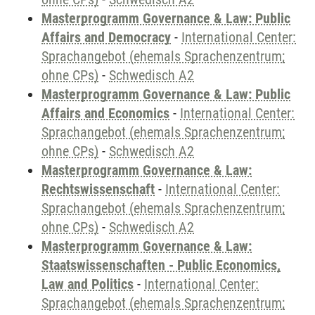
Masterprogramm Governance & Law: Public
Affairs and Democracy
-
International Center:
Sprachangebot (ehemals Sprachenzentrum;
ohne CPs)
-
Schwedisch A2
Masterprogramm Governance & Law: Public
Affairs and Economics
-
International Center:
Sprachangebot (ehemals Sprachenzentrum;
ohne CPs)
-
Schwedisch A2
Masterprogramm Governance & Law:
Rechtswissenschaft
-
International Center:
Sprachangebot (ehemals Sprachenzentrum;
ohne CPs)
-
Schwedisch A2
Masterprogramm Governance & Law:
Staatswissenschaften - Public Economics,
Law and Politics
-
International Center:
Sprachangebot (ehemals Sprachenzentrum;