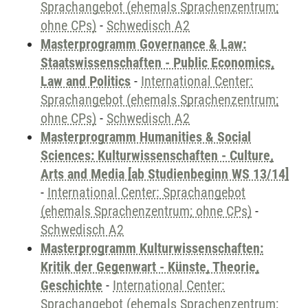
Sprachangebot (ehemals Sprachenzentrum;
ohne CPs)
-
Schwedisch A2
Masterprogramm Governance & Law:
Staatswissenschaften - Public Economics,
Law and Politics
-
International Center:
Sprachangebot (ehemals Sprachenzentrum;
ohne CPs)
-
Schwedisch A2
Masterprogramm Humanities & Social
Sciences: Kulturwissenschaften - Culture,
Arts and Media [ab Studienbeginn WS 13/14]
-
International Center: Sprachangebot
(ehemals Sprachenzentrum; ohne CPs)
-
Schwedisch A2
Masterprogramm Kulturwissenschaften:
Kritik der Gegenwart - Künste, Theorie,
Geschichte
-
International Center:
Sprachangebot (ehemals Sprachenzentrum;