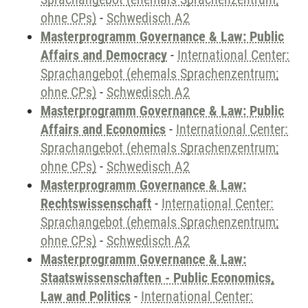
ohne CPs)
-
Schwedisch A2
Masterprogramm Governance & Law: Public
Affairs and Democracy
-
International Center:
Sprachangebot (ehemals Sprachenzentrum;
ohne CPs)
-
Schwedisch A2
Masterprogramm Governance & Law: Public
Affairs and Economics
-
International Center:
Sprachangebot (ehemals Sprachenzentrum;
ohne CPs)
-
Schwedisch A2
Masterprogramm Governance & Law:
Rechtswissenschaft
-
International Center:
Sprachangebot (ehemals Sprachenzentrum;
ohne CPs)
-
Schwedisch A2
Masterprogramm Governance & Law:
Staatswissenschaften - Public Economics,
Law and Politics
-
International Center: