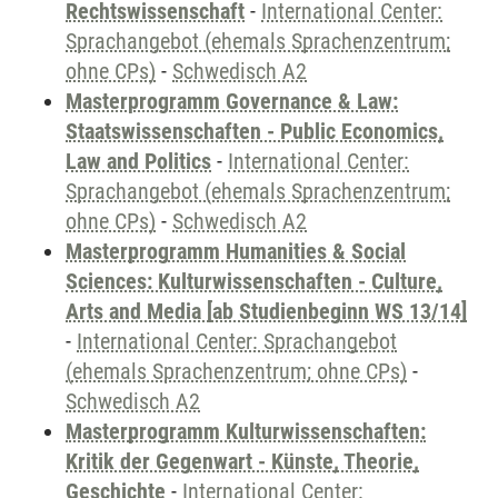
Rechtswissenschaft
-
International Center:
Sprachangebot (ehemals Sprachenzentrum;
ohne CPs)
-
Schwedisch A2
Masterprogramm Governance & Law:
Staatswissenschaften - Public Economics,
Law and Politics
-
International Center:
Sprachangebot (ehemals Sprachenzentrum;
ohne CPs)
-
Schwedisch A2
Masterprogramm Humanities & Social
Sciences: Kulturwissenschaften - Culture,
Arts and Media [ab Studienbeginn WS 13/14]
-
International Center: Sprachangebot
(ehemals Sprachenzentrum; ohne CPs)
-
Schwedisch A2
Masterprogramm Kulturwissenschaften:
Kritik der Gegenwart - Künste, Theorie,
Geschichte
-
International Center: