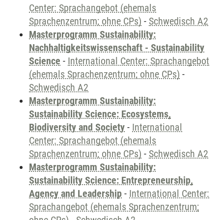
Center: Sprachangebot (ehemals
Sprachenzentrum; ohne CPs)
-
Schwedisch A2
Masterprogramm Sustainability:
Nachhaltigkeitswissenschaft - Sustainability
Science
-
International Center: Sprachangebot
(ehemals Sprachenzentrum; ohne CPs)
-
Schwedisch A2
Masterprogramm Sustainability:
Sustainability Science: Ecosystems,
Biodiversity and Society
-
International
Center: Sprachangebot (ehemals
Sprachenzentrum; ohne CPs)
-
Schwedisch A2
Masterprogramm Sustainability:
Sustainability Science: Entrepreneurship,
Agency and Leadership
-
International Center:
Sprachangebot (ehemals Sprachenzentrum;