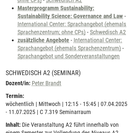
ohne CPs)
-
Schwedisch A2
Masterprogramm Sustainability:
Sustainability Science: Governance and Law
-
International Center: Sprachangebot (ehemals
Sprachenzentrum; ohne CPs)
-
Schwedisch A2
zusätzliche Angebote
-
International Center:
Sprachangebot (ehemals Sprachenzentrum)
-
Sprachangebot und Sonderveranstaltungen
SCHWEDISCH A2
(SEMINAR)
Dozent/in:
Peter Brandt
Termin:
wöchentlich | Mittwoch | 12:15 - 15:45 | 07.04.2025
- 11.07.2025 | C 7.319 Seminarraum
Inhalt:
Die Veranstaltung A2 führt innerhalb von
einem Semester zur Vollendung des Niveaus A2