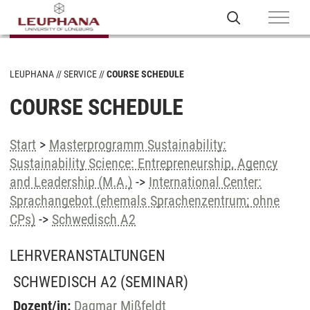
LEUPHANA
SERVICE
COURSE SCHEDULE
COURSE SCHEDULE
Start
>
Masterprogramm Sustainability:
Sustainability Science: Entrepreneurship, Agency
and Leadership (M.A.)
->
International Center:
Sprachangebot (ehemals Sprachenzentrum; ohne
CPs)
->
Schwedisch A2
LEHRVERANSTALTUNGEN
SCHWEDISCH A2
(SEMINAR)
Dozent/in:
Dagmar Mißfeldt