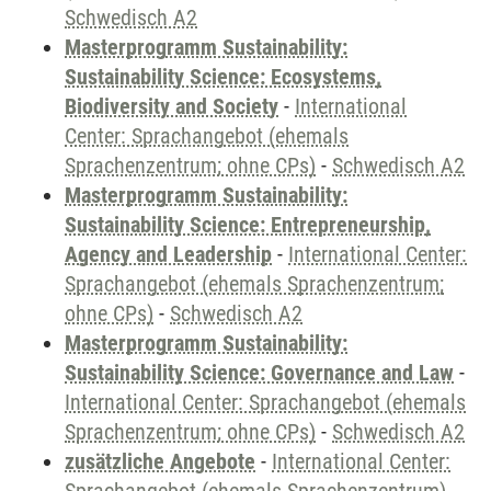
Schwedisch A2
Masterprogramm Sustainability:
Sustainability Science: Ecosystems,
Biodiversity and Society
-
International
Center: Sprachangebot (ehemals
Sprachenzentrum; ohne CPs)
-
Schwedisch A2
Masterprogramm Sustainability:
Sustainability Science: Entrepreneurship,
Agency and Leadership
-
International Center:
Sprachangebot (ehemals Sprachenzentrum;
ohne CPs)
-
Schwedisch A2
Masterprogramm Sustainability:
Sustainability Science: Governance and Law
-
International Center: Sprachangebot (ehemals
Sprachenzentrum; ohne CPs)
-
Schwedisch A2
zusätzliche Angebote
-
International Center: