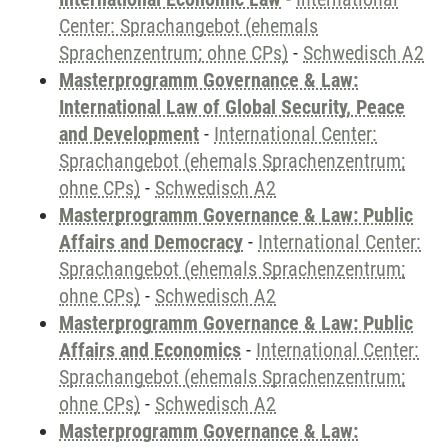
Center: Sprachangebot (ehemals
Sprachenzentrum; ohne CPs)
-
Schwedisch A2
Masterprogramm Governance & Law:
International Law of Global Security, Peace
and Development
-
International Center:
Sprachangebot (ehemals Sprachenzentrum;
ohne CPs)
-
Schwedisch A2
Masterprogramm Governance & Law: Public
Affairs and Democracy
-
International Center:
Sprachangebot (ehemals Sprachenzentrum;
ohne CPs)
-
Schwedisch A2
Masterprogramm Governance & Law: Public
Affairs and Economics
-
International Center:
Sprachangebot (ehemals Sprachenzentrum;
ohne CPs)
-
Schwedisch A2
Masterprogramm Governance & Law: