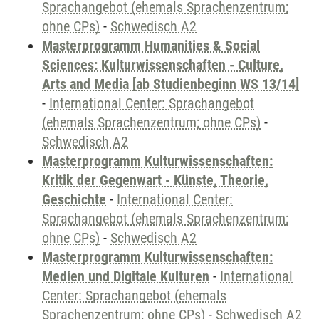
Sprachangebot (ehemals Sprachenzentrum;
ohne CPs)
-
Schwedisch A2
Masterprogramm Humanities & Social
Sciences: Kulturwissenschaften - Culture,
Arts and Media [ab Studienbeginn WS 13/14]
-
International Center: Sprachangebot
(ehemals Sprachenzentrum; ohne CPs)
-
Schwedisch A2
Masterprogramm Kulturwissenschaften:
Kritik der Gegenwart - Künste, Theorie,
Geschichte
-
International Center:
Sprachangebot (ehemals Sprachenzentrum;
ohne CPs)
-
Schwedisch A2
Masterprogramm Kulturwissenschaften:
Medien und Digitale Kulturen
-
International
Center: Sprachangebot (ehemals
Sprachenzentrum; ohne CPs)
-
Schwedisch A2