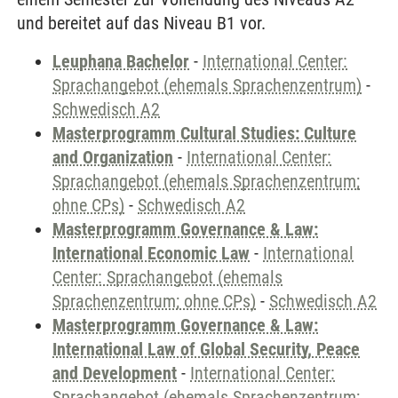
und bereitet auf das Niveau B1 vor.
Leuphana Bachelor
-
International Center:
Sprachangebot (ehemals Sprachenzentrum)
-
Schwedisch A2
Masterprogramm Cultural Studies: Culture
and Organization
-
International Center:
Sprachangebot (ehemals Sprachenzentrum;
ohne CPs)
-
Schwedisch A2
Masterprogramm Governance & Law:
International Economic Law
-
International
Center: Sprachangebot (ehemals
Sprachenzentrum; ohne CPs)
-
Schwedisch A2
Masterprogramm Governance & Law:
International Law of Global Security, Peace
and Development
-
International Center:
Sprachangebot (ehemals Sprachenzentrum;