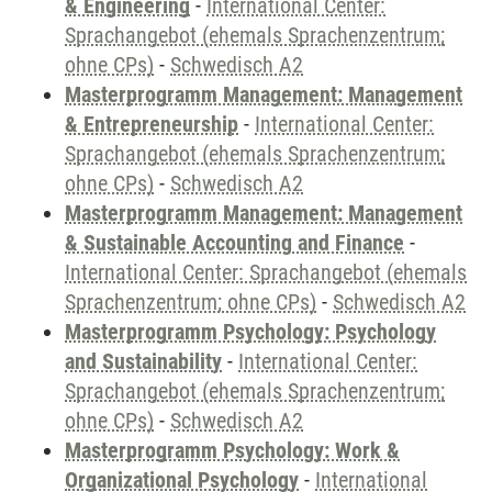
& Engineering
-
International Center:
Sprachangebot (ehemals Sprachenzentrum;
ohne CPs)
-
Schwedisch A2
Masterprogramm Management: Management
& Entrepreneurship
-
International Center:
Sprachangebot (ehemals Sprachenzentrum;
ohne CPs)
-
Schwedisch A2
Masterprogramm Management: Management
& Sustainable Accounting and Finance
-
International Center: Sprachangebot (ehemals
Sprachenzentrum; ohne CPs)
-
Schwedisch A2
Masterprogramm Psychology: Psychology
and Sustainability
-
International Center:
Sprachangebot (ehemals Sprachenzentrum;
ohne CPs)
-
Schwedisch A2
Masterprogramm Psychology: Work &
Organizational Psychology
-
International