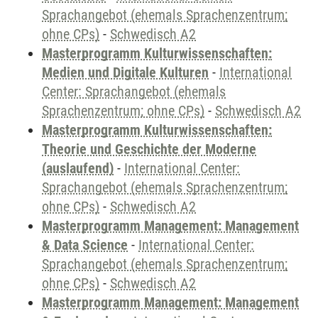
Sprachangebot (ehemals Sprachenzentrum;
ohne CPs)
-
Schwedisch A2
Masterprogramm Kulturwissenschaften:
Medien und Digitale Kulturen
-
International
Center: Sprachangebot (ehemals
Sprachenzentrum; ohne CPs)
-
Schwedisch A2
Masterprogramm Kulturwissenschaften:
Theorie und Geschichte der Moderne
(auslaufend)
-
International Center:
Sprachangebot (ehemals Sprachenzentrum;
ohne CPs)
-
Schwedisch A2
Masterprogramm Management: Management
& Data Science
-
International Center:
Sprachangebot (ehemals Sprachenzentrum;
ohne CPs)
-
Schwedisch A2
Masterprogramm Management: Management