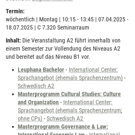
Termin:
wöchentlich | Montag | 10:15 - 13:45 | 07.04.2025 -
18.07.2025 | C 7.320 Seminarraum
Inhalt:
Die Veranstaltung A2 führt innerhalb von
einem Semester zur Vollendung des Niveaus A2
und bereitet auf das Niveau B1 vor.
Leuphana Bachelor
-
International Center:
Sprachangebot (ehemals Sprachenzentrum)
-
Schwedisch A2
Masterprogramm Cultural Studies: Culture
and Organization
-
International Center:
Sprachangebot (ehemals Sprachenzentrum;
ohne CPs)
-
Schwedisch A2
Masterprogramm Governance & Law:
International Economic Law
-
International