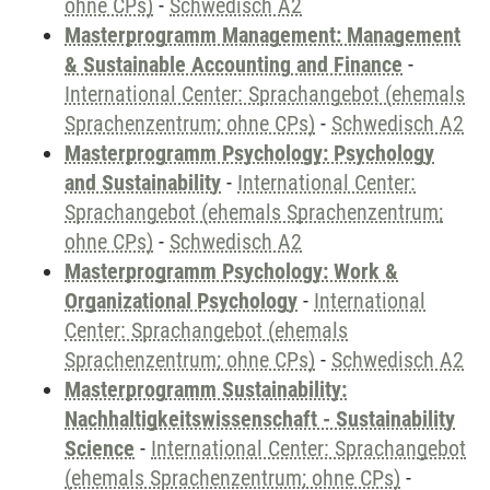
ohne CPs)
-
Schwedisch A2
Masterprogramm Management: Management
& Sustainable Accounting and Finance
-
International Center: Sprachangebot (ehemals
Sprachenzentrum; ohne CPs)
-
Schwedisch A2
Masterprogramm Psychology: Psychology
and Sustainability
-
International Center:
Sprachangebot (ehemals Sprachenzentrum;
ohne CPs)
-
Schwedisch A2
Masterprogramm Psychology: Work &
Organizational Psychology
-
International
Center: Sprachangebot (ehemals
Sprachenzentrum; ohne CPs)
-
Schwedisch A2
Masterprogramm Sustainability:
Nachhaltigkeitswissenschaft - Sustainability
Science
-
International Center: Sprachangebot
(ehemals Sprachenzentrum; ohne CPs)
-