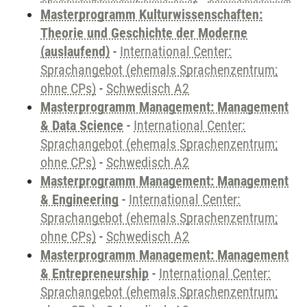
Masterprogramm Kulturwissenschaften:
Theorie und Geschichte der Moderne
(auslaufend)
-
International Center:
Sprachangebot (ehemals Sprachenzentrum;
ohne CPs)
-
Schwedisch A2
Masterprogramm Management: Management
& Data Science
-
International Center:
Sprachangebot (ehemals Sprachenzentrum;
ohne CPs)
-
Schwedisch A2
Masterprogramm Management: Management
& Engineering
-
International Center:
Sprachangebot (ehemals Sprachenzentrum;
ohne CPs)
-
Schwedisch A2
Masterprogramm Management: Management
& Entrepreneurship
-
International Center:
Sprachangebot (ehemals Sprachenzentrum;