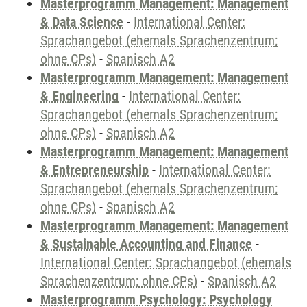
Masterprogramm Management: Management
& Data Science
-
International Center:
Sprachangebot (ehemals Sprachenzentrum;
ohne CPs)
-
Spanisch A2
Masterprogramm Management: Management
& Engineering
-
International Center:
Sprachangebot (ehemals Sprachenzentrum;
ohne CPs)
-
Spanisch A2
Masterprogramm Management: Management
& Entrepreneurship
-
International Center:
Sprachangebot (ehemals Sprachenzentrum;
ohne CPs)
-
Spanisch A2
Masterprogramm Management: Management
& Sustainable Accounting and Finance
-
International Center: Sprachangebot (ehemals
Sprachenzentrum; ohne CPs)
-
Spanisch A2
Masterprogramm Psychology: Psychology