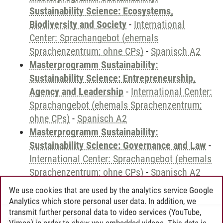
Sustainability Science: Ecosystems,
Biodiversity and Society
-
International
Center: Sprachangebot (ehemals
Sprachenzentrum; ohne CPs)
-
Spanisch A2
Masterprogramm Sustainability:
Sustainability Science: Entrepreneurship,
Agency and Leadership
-
International Center:
Sprachangebot (ehemals Sprachenzentrum;
ohne CPs)
-
Spanisch A2
Masterprogramm Sustainability:
Sustainability Science: Governance and Law
-
International Center: Sprachangebot (ehemals
Sprachenzentrum; ohne CPs)
-
Spanisch A2
We use cookies that are used by the analytics service Google
Analytics which store personal user data. In addition, we
transmit further personal data to video services (YouTube,
Andreea Tribel
/
30.06.2024
Vimeo) in order to show you embedded videos. This data is