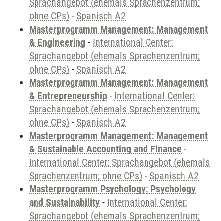
Sprachangebot (ehemals Sprachenzentrum;
ohne CPs)
-
Spanisch A2
Masterprogramm Management: Management
& Engineering
-
International Center:
Sprachangebot (ehemals Sprachenzentrum;
ohne CPs)
-
Spanisch A2
Masterprogramm Management: Management
& Entrepreneurship
-
International Center:
Sprachangebot (ehemals Sprachenzentrum;
ohne CPs)
-
Spanisch A2
Masterprogramm Management: Management
& Sustainable Accounting and Finance
-
International Center: Sprachangebot (ehemals
Sprachenzentrum; ohne CPs)
-
Spanisch A2
Masterprogramm Psychology: Psychology
and Sustainability
-
International Center:
Sprachangebot (ehemals Sprachenzentrum;