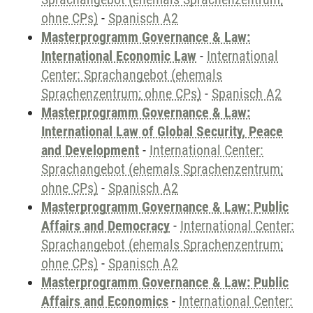
ohne CPs)
-
Spanisch A2
Masterprogramm Governance & Law:
International Economic Law
-
International
Center: Sprachangebot (ehemals
Sprachenzentrum; ohne CPs)
-
Spanisch A2
Masterprogramm Governance & Law:
International Law of Global Security, Peace
and Development
-
International Center:
Sprachangebot (ehemals Sprachenzentrum;
ohne CPs)
-
Spanisch A2
Masterprogramm Governance & Law: Public
Affairs and Democracy
-
International Center:
Sprachangebot (ehemals Sprachenzentrum;
ohne CPs)
-
Spanisch A2
Masterprogramm Governance & Law: Public
Affairs and Economics
-
International Center: