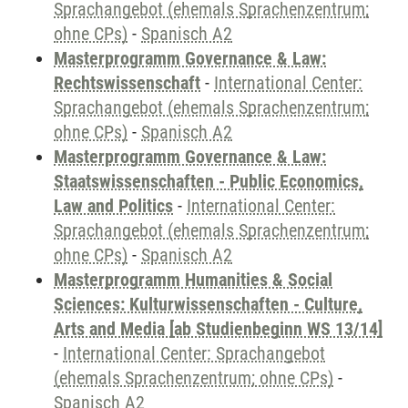
Sprachangebot (ehemals Sprachenzentrum;
ohne CPs)
-
Spanisch A2
Masterprogramm Governance & Law:
Rechtswissenschaft
-
International Center:
Sprachangebot (ehemals Sprachenzentrum;
ohne CPs)
-
Spanisch A2
Masterprogramm Governance & Law:
Staatswissenschaften - Public Economics,
Law and Politics
-
International Center:
Sprachangebot (ehemals Sprachenzentrum;
ohne CPs)
-
Spanisch A2
Masterprogramm Humanities & Social
Sciences: Kulturwissenschaften - Culture,
Arts and Media [ab Studienbeginn WS 13/14]
-
International Center: Sprachangebot
(ehemals Sprachenzentrum; ohne CPs)
-
Spanisch A2