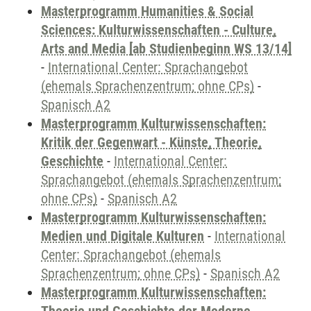
Masterprogramm Humanities & Social
Sciences: Kulturwissenschaften - Culture,
Arts and Media [ab Studienbeginn WS 13/14]
-
International Center: Sprachangebot
(ehemals Sprachenzentrum; ohne CPs)
-
Spanisch A2
Masterprogramm Kulturwissenschaften:
Kritik der Gegenwart - Künste, Theorie,
Geschichte
-
International Center:
Sprachangebot (ehemals Sprachenzentrum;
ohne CPs)
-
Spanisch A2
Masterprogramm Kulturwissenschaften:
Medien und Digitale Kulturen
-
International
Center: Sprachangebot (ehemals
Sprachenzentrum; ohne CPs)
-
Spanisch A2
Masterprogramm Kulturwissenschaften: