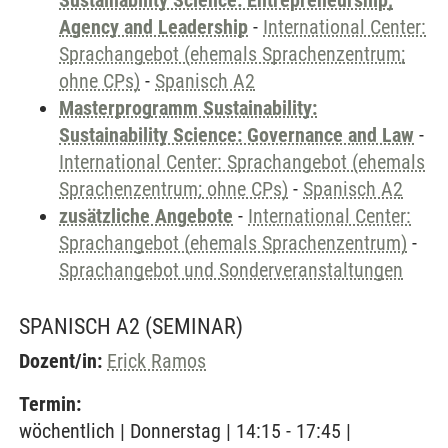
Sustainability Science: Entrepreneurship,
Agency and Leadership
-
International Center:
Sprachangebot (ehemals Sprachenzentrum;
ohne CPs)
-
Spanisch A2
Masterprogramm Sustainability:
Sustainability Science: Governance and Law
-
International Center: Sprachangebot (ehemals
Sprachenzentrum; ohne CPs)
-
Spanisch A2
zusätzliche Angebote
-
International Center:
Sprachangebot (ehemals Sprachenzentrum)
-
Sprachangebot und Sonderveranstaltungen
SPANISCH A2
(SEMINAR)
Dozent/in:
Erick Ramos
Termin:
wöchentlich | Donnerstag | 14:15 - 17:45 |