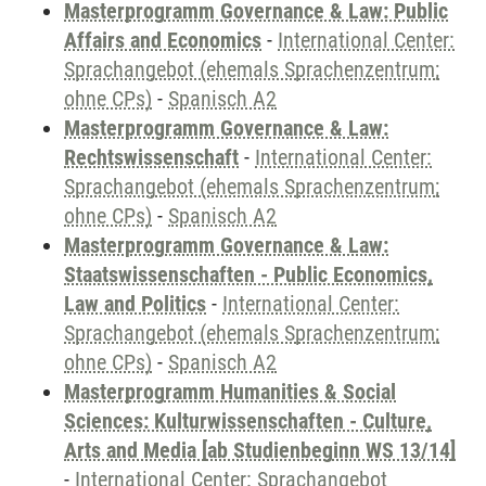
Masterprogramm Governance & Law: Public
Affairs and Economics
-
International Center:
Sprachangebot (ehemals Sprachenzentrum;
ohne CPs)
-
Spanisch A2
Masterprogramm Governance & Law:
Rechtswissenschaft
-
International Center:
Sprachangebot (ehemals Sprachenzentrum;
ohne CPs)
-
Spanisch A2
Masterprogramm Governance & Law:
Staatswissenschaften - Public Economics,
Law and Politics
-
International Center:
Sprachangebot (ehemals Sprachenzentrum;
ohne CPs)
-
Spanisch A2
Masterprogramm Humanities & Social
Sciences: Kulturwissenschaften - Culture,
Arts and Media [ab Studienbeginn WS 13/14]
-
International Center: Sprachangebot