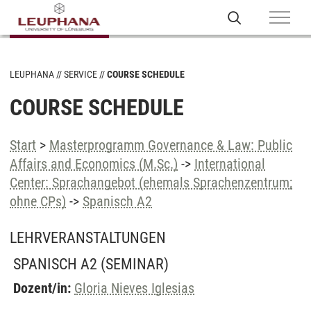
LEUPHANA
SERVICE
COURSE SCHEDULE
COURSE SCHEDULE
Start
>
Masterprogramm Governance & Law: Public
Affairs and Economics (M.Sc.)
->
International
Center: Sprachangebot (ehemals Sprachenzentrum;
ohne CPs)
->
Spanisch A2
LEHRVERANSTALTUNGEN
SPANISCH A2
(SEMINAR)
Dozent/in:
Gloria Nieves Iglesias