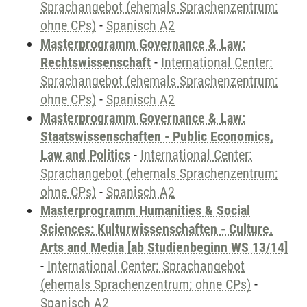
Sprachangebot (ehemals Sprachenzentrum;
ohne CPs)
-
Spanisch A2
Masterprogramm Governance & Law:
Rechtswissenschaft
-
International Center:
Sprachangebot (ehemals Sprachenzentrum;
ohne CPs)
-
Spanisch A2
Masterprogramm Governance & Law:
Staatswissenschaften - Public Economics,
Law and Politics
-
International Center:
Sprachangebot (ehemals Sprachenzentrum;
ohne CPs)
-
Spanisch A2
Masterprogramm Humanities & Social
Sciences: Kulturwissenschaften - Culture,
Arts and Media [ab Studienbeginn WS 13/14]
-
International Center: Sprachangebot
(ehemals Sprachenzentrum; ohne CPs)
-
Spanisch A2