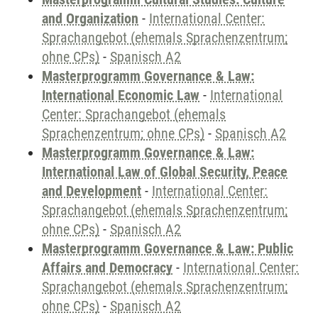
and Organization
-
International Center:
Sprachangebot (ehemals Sprachenzentrum;
ohne CPs)
-
Spanisch A2
Masterprogramm Governance & Law:
International Economic Law
-
International
Center: Sprachangebot (ehemals
Sprachenzentrum; ohne CPs)
-
Spanisch A2
Masterprogramm Governance & Law:
International Law of Global Security, Peace
and Development
-
International Center:
Sprachangebot (ehemals Sprachenzentrum;
ohne CPs)
-
Spanisch A2
Masterprogramm Governance & Law: Public
Affairs and Democracy
-
International Center:
Sprachangebot (ehemals Sprachenzentrum;
ohne CPs)
-
Spanisch A2