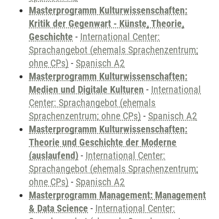
Masterprogramm Kulturwissenschaften:
Kritik der Gegenwart - Künste, Theorie,
Geschichte
-
International Center:
Sprachangebot (ehemals Sprachenzentrum;
ohne CPs)
-
Spanisch A2
Masterprogramm Kulturwissenschaften:
Medien und Digitale Kulturen
-
International
Center: Sprachangebot (ehemals
Sprachenzentrum; ohne CPs)
-
Spanisch A2
Masterprogramm Kulturwissenschaften:
Theorie und Geschichte der Moderne
(auslaufend)
-
International Center:
Sprachangebot (ehemals Sprachenzentrum;
ohne CPs)
-
Spanisch A2
Masterprogramm Management: Management
& Data Science
-
International Center: