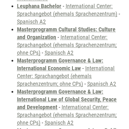
Leuphana Bachelor
-
International Center:
Sprachangebot (ehemals Sprachenzentrum)
-
Spanisch A2
Masterprogramm Cultural Studies: Culture
and Organization
-
International Center:
Sprachangebot (ehemals Sprachenzentrum;
ohne CPs)
-
Spanisch A2
Masterprogramm Governance & Law:
International Economic Law
-
International
Center: Sprachangebot (ehemals
Sprachenzentrum; ohne CPs)
-
Spanisch A2
Masterprogramm Governance & Law:
International Law of Global Security, Peace
and Development
-
International Center:
Sprachangebot (ehemals Sprachenzentrum;
ohne CPs)
-
Spanisch A2