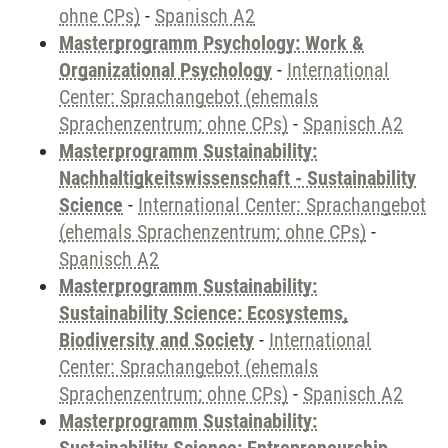
ohne CPs)
-
Spanisch A2
Masterprogramm Psychology: Work &
Organizational Psychology
-
International
Center: Sprachangebot (ehemals
Sprachenzentrum; ohne CPs)
-
Spanisch A2
Masterprogramm Sustainability:
Nachhaltigkeitswissenschaft - Sustainability
Science
-
International Center: Sprachangebot
(ehemals Sprachenzentrum; ohne CPs)
-
Spanisch A2
Masterprogramm Sustainability:
Sustainability Science: Ecosystems,
Biodiversity and Society
-
International
Center: Sprachangebot (ehemals
Sprachenzentrum; ohne CPs)
-
Spanisch A2
Masterprogramm Sustainability: