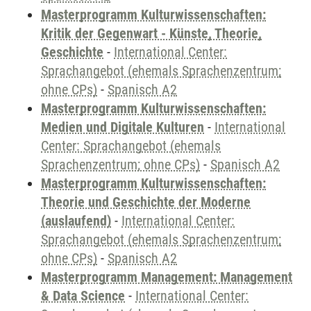
Masterprogramm Kulturwissenschaften:
Kritik der Gegenwart - Künste, Theorie,
Geschichte
-
International Center:
Sprachangebot (ehemals Sprachenzentrum;
ohne CPs)
-
Spanisch A2
Masterprogramm Kulturwissenschaften:
Medien und Digitale Kulturen
-
International
Center: Sprachangebot (ehemals
Sprachenzentrum; ohne CPs)
-
Spanisch A2
Masterprogramm Kulturwissenschaften:
Theorie und Geschichte der Moderne
(auslaufend)
-
International Center:
Sprachangebot (ehemals Sprachenzentrum;
ohne CPs)
-
Spanisch A2
Masterprogramm Management: Management
& Data Science
-
International Center: