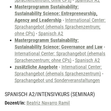
Sprachenzentrum; ohne CPs)
-
Spanisch A2
Masterprogramm Sustainability:
Sustainability Science: Entrepreneurship,
Agency and Leadership
-
International Center:
Sprachangebot (ehemals Sprachenzentrum;
ohne CPs)
-
Spanisch A2
Masterprogramm Sustainability:
Sustainability Science: Governance and Law
-
International Center: Sprachangebot (ehemals
Sprachenzentrum; ohne CPs)
-
Spanisch A2
zusätzliche Angebote
-
International Center:
Sprachangebot (ehemals Sprachenzentrum)
-
Sprachangebot und Sonderveranstaltungen
SPANISCH A2/INTENSIVKURS
(SEMINAR)
Dozent/in:
Beatriz Navarro Ramil