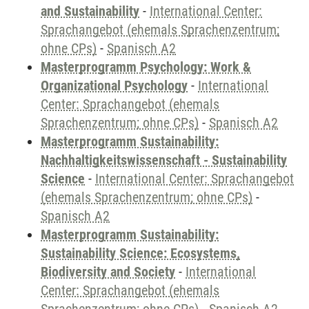
and Sustainability
-
International Center:
Sprachangebot (ehemals Sprachenzentrum;
ohne CPs)
-
Spanisch A2
Masterprogramm Psychology: Work &
Organizational Psychology
-
International
Center: Sprachangebot (ehemals
Sprachenzentrum; ohne CPs)
-
Spanisch A2
Masterprogramm Sustainability:
Nachhaltigkeitswissenschaft - Sustainability
Science
-
International Center: Sprachangebot
(ehemals Sprachenzentrum; ohne CPs)
-
Spanisch A2
Masterprogramm Sustainability:
Sustainability Science: Ecosystems,
Biodiversity and Society
-
International
Center: Sprachangebot (ehemals