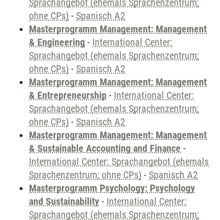
Sprachangebot (ehemals Sprachenzentrum;
ohne CPs)
-
Spanisch A2
Masterprogramm Management: Management
& Engineering
-
International Center:
Sprachangebot (ehemals Sprachenzentrum;
ohne CPs)
-
Spanisch A2
Masterprogramm Management: Management
& Entrepreneurship
-
International Center:
Sprachangebot (ehemals Sprachenzentrum;
ohne CPs)
-
Spanisch A2
Masterprogramm Management: Management
& Sustainable Accounting and Finance
-
International Center: Sprachangebot (ehemals
Sprachenzentrum; ohne CPs)
-
Spanisch A2
Masterprogramm Psychology: Psychology
and Sustainability
-
International Center:
Sprachangebot (ehemals Sprachenzentrum;