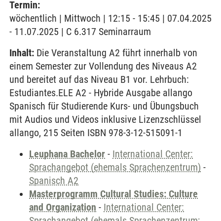
Termin:
wöchentlich | Mittwoch | 12:15 - 15:45 | 07.04.2025
- 11.07.2025 | C 6.317 Seminarraum
Inhalt:
Die Veranstaltung A2 führt innerhalb von
einem Semester zur Vollendung des Niveaus A2
und bereitet auf das Niveau B1 vor. Lehrbuch:
Estudiantes.ELE A2 - Hybride Ausgabe allango
Spanisch für Studierende Kurs- und Übungsbuch
mit Audios und Videos inklusive Lizenzschlüssel
allango, 215 Seiten ISBN 978-3-12-515091-1
Leuphana Bachelor
-
International Center:
Sprachangebot (ehemals Sprachenzentrum)
-
Spanisch A2
Masterprogramm Cultural Studies: Culture
and Organization
-
International Center:
Sprachangebot (ehemals Sprachenzentrum;