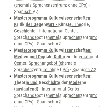
(ehemals Sprachenzentrum; ohne CPs)
-
Spanisch A2
Masterprogramm Kulturwissenschaften:
Kritik der Gegenwart - Künste, Theorie,
Geschichte
-
International Center:
Sprachangebot (ehemals Sprachenzentrum;
ohne CPs)
-
Spanisch A2
Masterprogramm Kulturwissenschaften:
Medien und Digitale Kulturen
-
International
Center: Sprachangebot (ehemals
Sprachenzentrum; ohne CPs)
-
Spanisch A2
Masterprogramm Kulturwissenschaften:
Theorie und Geschichte der Moderne
(auslaufend)
-
International Center:
Sprachangebot (ehemals Sprachenzentrum;
ohne CPs)
-
Spanisch A2