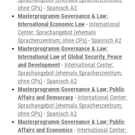
ohne CPs)
-
Spanisch A2
Masterprogramm Governance & Law:
International Economic Law
-
International
Center: Sprachangebot (ehemals
Sprachenzentrum; ohne CPs)
-
Spanisch A2
Masterprogramm Governance & Law:
International Law of Global Security, Peace
and Development
-
International Center:
Sprachangebot (ehemals Sprachenzentrum;
ohne CPs)
-
Spanisch A2
Masterprogramm Governance & Law: Public
Affairs and Democracy
-
International Center:
Sprachangebot (ehemals Sprachenzentrum;
ohne CPs)
-
Spanisch A2
Masterprogramm Governance & Law: Public
Affairs and Economics
-
International Center: