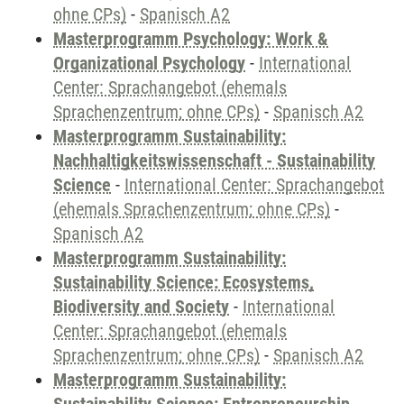
ohne CPs)
-
Spanisch A2
Masterprogramm Psychology: Work &
Organizational Psychology
-
International
Center: Sprachangebot (ehemals
Sprachenzentrum; ohne CPs)
-
Spanisch A2
Masterprogramm Sustainability:
Nachhaltigkeitswissenschaft - Sustainability
Science
-
International Center: Sprachangebot
(ehemals Sprachenzentrum; ohne CPs)
-
Spanisch A2
Masterprogramm Sustainability:
Sustainability Science: Ecosystems,
Biodiversity and Society
-
International
Center: Sprachangebot (ehemals
Sprachenzentrum; ohne CPs)
-
Spanisch A2
Masterprogramm Sustainability: