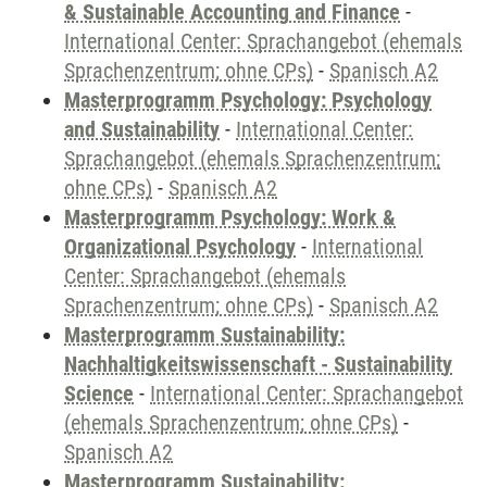
& Sustainable Accounting and Finance
-
International Center: Sprachangebot (ehemals
Sprachenzentrum; ohne CPs)
-
Spanisch A2
Masterprogramm Psychology: Psychology
and Sustainability
-
International Center:
Sprachangebot (ehemals Sprachenzentrum;
ohne CPs)
-
Spanisch A2
Masterprogramm Psychology: Work &
Organizational Psychology
-
International
Center: Sprachangebot (ehemals
Sprachenzentrum; ohne CPs)
-
Spanisch A2
Masterprogramm Sustainability:
Nachhaltigkeitswissenschaft - Sustainability
Science
-
International Center: Sprachangebot
(ehemals Sprachenzentrum; ohne CPs)
-
Spanisch A2
Masterprogramm Sustainability: