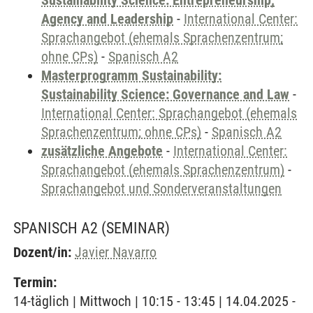
Sustainability Science: Entrepreneurship,
Agency and Leadership
-
International Center:
Sprachangebot (ehemals Sprachenzentrum;
ohne CPs)
-
Spanisch A2
Masterprogramm Sustainability:
Sustainability Science: Governance and Law
-
International Center: Sprachangebot (ehemals
Sprachenzentrum; ohne CPs)
-
Spanisch A2
zusätzliche Angebote
-
International Center:
Sprachangebot (ehemals Sprachenzentrum)
-
Sprachangebot und Sonderveranstaltungen
SPANISCH A2
(SEMINAR)
Dozent/in:
Javier Navarro
Termin:
14-täglich | Mittwoch | 10:15 - 13:45 | 14.04.2025 -