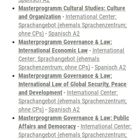
Masterprogramm Cultural Studies: Culture
and Organization
-
International Center:
Sprachangebot (ehemals Sprachenzentrum;
ohne CPs)
-
Spanisch A2
Masterprogramm Governance & Law:
International Economic Law
-
International
Center: Sprachangebot (ehemals
Sprachenzentrum; ohne CPs)
-
Spanisch A2
Masterprogramm Governance & Law:
International Law of Global Security, Peace
and Development
-
International Center:
Sprachangebot (ehemals Sprachenzentrum;
ohne CPs)
-
Spanisch A2
Masterprogramm Governance & Law: Public
Affairs and Democracy
-
International Center:
Sprachangebot (ehemals Sprachenzentrum;