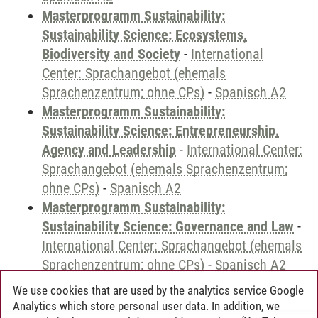
Masterprogramm Sustainability:
Sustainability Science: Ecosystems,
Biodiversity and Society
-
International
Center: Sprachangebot (ehemals
Sprachenzentrum; ohne CPs)
-
Spanisch A2
Masterprogramm Sustainability:
Sustainability Science: Entrepreneurship,
Agency and Leadership
-
International Center:
Sprachangebot (ehemals Sprachenzentrum;
ohne CPs)
-
Spanisch A2
Masterprogramm Sustainability:
Sustainability Science: Governance and Law
-
International Center: Sprachangebot (ehemals
Sprachenzentrum; ohne CPs)
-
Spanisch A2
We use cookies that are used by the analytics service Google
Analytics which store personal user data. In addition, we