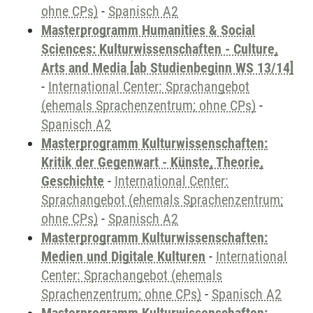
ohne CPs)
-
Spanisch A2
Masterprogramm Humanities & Social
Sciences: Kulturwissenschaften - Culture,
Arts and Media [ab Studienbeginn WS 13/14]
-
International Center: Sprachangebot
(ehemals Sprachenzentrum; ohne CPs)
-
Spanisch A2
Masterprogramm Kulturwissenschaften:
Kritik der Gegenwart - Künste, Theorie,
Geschichte
-
International Center:
Sprachangebot (ehemals Sprachenzentrum;
ohne CPs)
-
Spanisch A2
Masterprogramm Kulturwissenschaften:
Medien und Digitale Kulturen
-
International
Center: Sprachangebot (ehemals
Sprachenzentrum; ohne CPs)
-
Spanisch A2