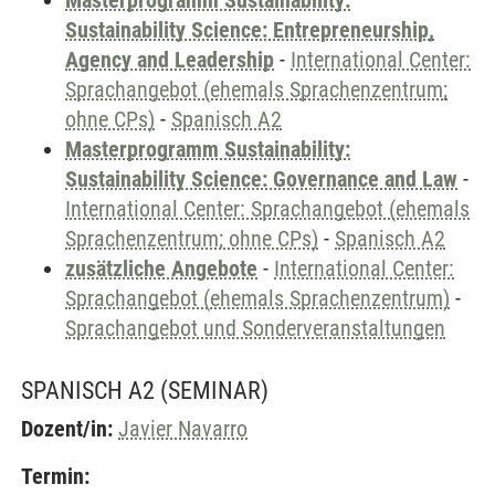
Masterprogramm Sustainability:
Sustainability Science: Entrepreneurship,
Agency and Leadership
-
International Center:
Sprachangebot (ehemals Sprachenzentrum;
ohne CPs)
-
Spanisch A2
Masterprogramm Sustainability:
Sustainability Science: Governance and Law
-
International Center: Sprachangebot (ehemals
Sprachenzentrum; ohne CPs)
-
Spanisch A2
zusätzliche Angebote
-
International Center:
Sprachangebot (ehemals Sprachenzentrum)
-
Sprachangebot und Sonderveranstaltungen
SPANISCH A2
(SEMINAR)
Dozent/in:
Javier Navarro
Termin: