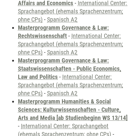
Affairs and Economics
-
International Center:
Sprachangebot (ehemals Sprachenzentrum;
ohne CPs)
-
Spanisch A2
Masterprogramm Governance & Law:
Rechtswissenschaft
-
International Center:
Sprachangebot (ehemals Sprachenzentrum;
ohne CPs)
-
Spanisch A2
Masterprogramm Governance & Law:
Staatswissenschaften - Public Economics,
Law and Politics
-
International Center:
Sprachangebot (ehemals Sprachenzentrum;
ohne CPs)
-
Spanisch A2
Masterprogramm Humanities & Social
Sciences: Kulturwissenschaften - Culture,
Arts and Media [ab Studienbeginn WS 13/14]
-
International Center: Sprachangebot
(ehemals Sprachenzentrum; ohne CPs)
-