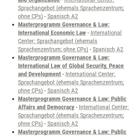
Sprachangebot (ehemals Sprachenzentrum;
ohne CPs)
-
Spanisch A2
Masterprogramm Governance & Law:
International Economic Law
-
International
Center: Sprachangebot (ehemals
Sprachenzentrum; ohne CPs)
-
Spanisch A2
Masterprogramm Governance & Law:
International Law of Global Security, Peace
and Development
-
International Center:
Sprachangebot (ehemals Sprachenzentrum;
ohne CPs)
-
Spanisch A2
Masterprogramm Governance & Law: Public
Affairs and Democracy
-
International Center:
Sprachangebot (ehemals Sprachenzentrum;
ohne CPs)
-
Spanisch A2
Masterprogramm Governance & Law: Public