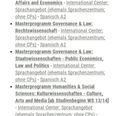
Affairs and Economics
-
International Center:
Sprachangebot (ehemals Sprachenzentrum;
ohne CPs)
-
Spanisch A2
Masterprogramm Governance & Law:
Rechtswissenschaft
-
International Center:
Sprachangebot (ehemals Sprachenzentrum;
ohne CPs)
-
Spanisch A2
Masterprogramm Governance & Law:
Staatswissenschaften - Public Economics,
Law and Politics
-
International Center:
Sprachangebot (ehemals Sprachenzentrum;
ohne CPs)
-
Spanisch A2
Masterprogramm Humanities & Social
Sciences: Kulturwissenschaften - Culture,
Arts and Media [ab Studienbeginn WS 13/14]
-
International Center: Sprachangebot
(ehemals Sprachenzentrum; ohne CPs)
-