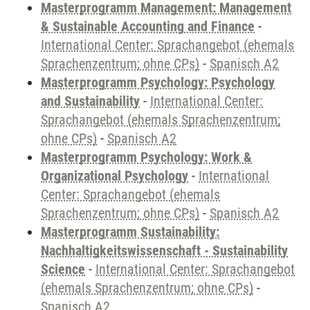
Masterprogramm Management: Management
& Sustainable Accounting and Finance
-
International Center: Sprachangebot (ehemals
Sprachenzentrum; ohne CPs)
-
Spanisch A2
Masterprogramm Psychology: Psychology
and Sustainability
-
International Center:
Sprachangebot (ehemals Sprachenzentrum;
ohne CPs)
-
Spanisch A2
Masterprogramm Psychology: Work &
Organizational Psychology
-
International
Center: Sprachangebot (ehemals
Sprachenzentrum; ohne CPs)
-
Spanisch A2
Masterprogramm Sustainability:
Nachhaltigkeitswissenschaft - Sustainability
Science
-
International Center: Sprachangebot
(ehemals Sprachenzentrum; ohne CPs)
-
Spanisch A2