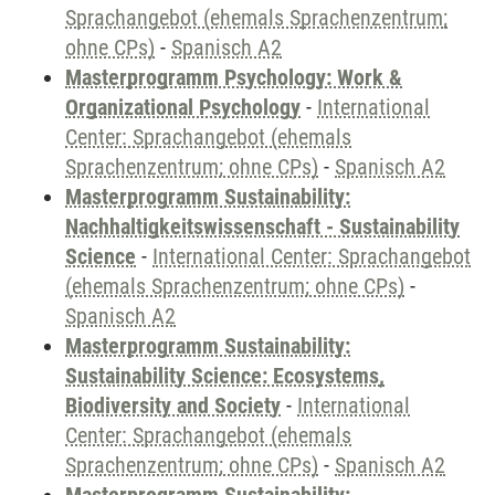
Sprachangebot (ehemals Sprachenzentrum;
ohne CPs)
-
Spanisch A2
Masterprogramm Psychology: Work &
Organizational Psychology
-
International
Center: Sprachangebot (ehemals
Sprachenzentrum; ohne CPs)
-
Spanisch A2
Masterprogramm Sustainability:
Nachhaltigkeitswissenschaft - Sustainability
Science
-
International Center: Sprachangebot
(ehemals Sprachenzentrum; ohne CPs)
-
Spanisch A2
Masterprogramm Sustainability:
Sustainability Science: Ecosystems,
Biodiversity and Society
-
International
Center: Sprachangebot (ehemals
Sprachenzentrum; ohne CPs)
-
Spanisch A2