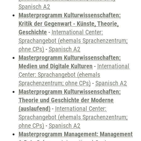
Spanisch A2
Masterprogramm Kulturwissenschaften:
Kritik der Gegenwart - Künste, Theorie,
Geschichte
-
International Center:
Sprachangebot (ehemals Sprachenzentrum;
ohne CPs)
-
Spanisch A2
Masterprogramm Kulturwissenschaften:
Medien und Digitale Kulturen
-
International
Center: Sprachangebot (ehemals
Sprachenzentrum; ohne CPs)
-
Spanisch A2
Masterprogramm Kulturwissenschaften:
Theorie und Geschichte der Moderne
(auslaufend)
-
International Center:
Sprachangebot (ehemals Sprachenzentrum;
ohne CPs)
-
Spanisch A2
Masterprogramm Management: Management