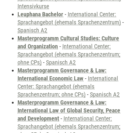
Intensivkurse
Leuphana Bachelor
-
International Center:
Sprachangebot (ehemals Sprachenzentrum)
-
Spanisch A2
Masterprogramm Cultural Studies: Culture
and Organization
-
International Center:
Sprachangebot (ehemals Sprachenzentrum;
ohne CPs)
-
Spanisch A2
Masterprogramm Governance & Law:
International Economic Law
-
International
Center: Sprachangebot (ehemals
Sprachenzentrum; ohne CPs)
-
Spanisch A2
Masterprogramm Governance & Law:
International Law of Global Security, Peace
and Development
-
International Center:
Sprachangebot (ehemals Sprachenzentrum;