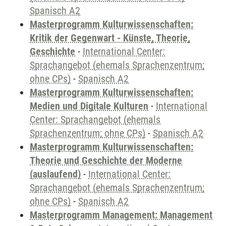
Spanisch A2
Masterprogramm Kulturwissenschaften:
Kritik der Gegenwart - Künste, Theorie,
Geschichte
-
International Center:
Sprachangebot (ehemals Sprachenzentrum;
ohne CPs)
-
Spanisch A2
Masterprogramm Kulturwissenschaften:
Medien und Digitale Kulturen
-
International
Center: Sprachangebot (ehemals
Sprachenzentrum; ohne CPs)
-
Spanisch A2
Masterprogramm Kulturwissenschaften:
Theorie und Geschichte der Moderne
(auslaufend)
-
International Center:
Sprachangebot (ehemals Sprachenzentrum;
ohne CPs)
-
Spanisch A2
Masterprogramm Management: Management