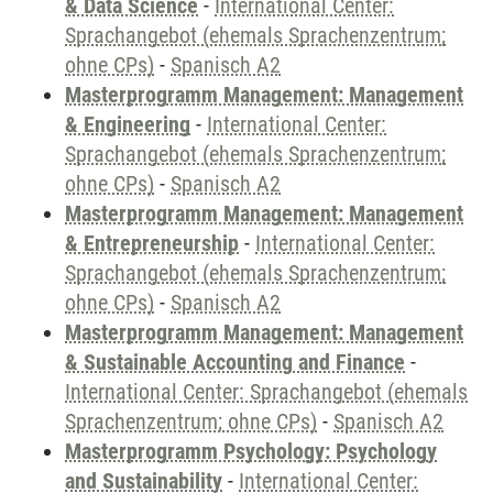
& Data Science
-
International Center:
Sprachangebot (ehemals Sprachenzentrum;
ohne CPs)
-
Spanisch A2
Masterprogramm Management: Management
& Engineering
-
International Center:
Sprachangebot (ehemals Sprachenzentrum;
ohne CPs)
-
Spanisch A2
Masterprogramm Management: Management
& Entrepreneurship
-
International Center:
Sprachangebot (ehemals Sprachenzentrum;
ohne CPs)
-
Spanisch A2
Masterprogramm Management: Management
& Sustainable Accounting and Finance
-
International Center: Sprachangebot (ehemals
Sprachenzentrum; ohne CPs)
-
Spanisch A2
Masterprogramm Psychology: Psychology
and Sustainability
-
International Center: