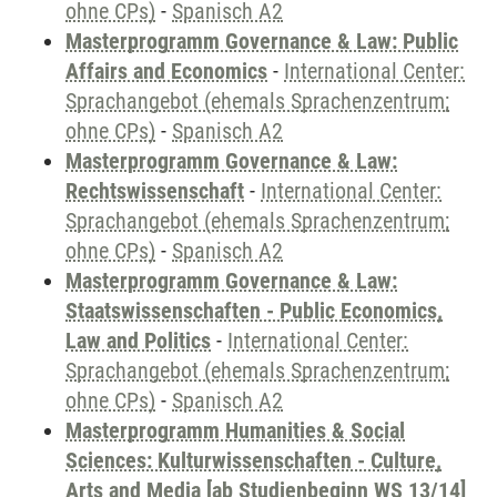
ohne CPs)
-
Spanisch A2
Masterprogramm Governance & Law: Public
Affairs and Economics
-
International Center:
Sprachangebot (ehemals Sprachenzentrum;
ohne CPs)
-
Spanisch A2
Masterprogramm Governance & Law:
Rechtswissenschaft
-
International Center:
Sprachangebot (ehemals Sprachenzentrum;
ohne CPs)
-
Spanisch A2
Masterprogramm Governance & Law:
Staatswissenschaften - Public Economics,
Law and Politics
-
International Center:
Sprachangebot (ehemals Sprachenzentrum;
ohne CPs)
-
Spanisch A2
Masterprogramm Humanities & Social
Sciences: Kulturwissenschaften - Culture,
Arts and Media [ab Studienbeginn WS 13/14]