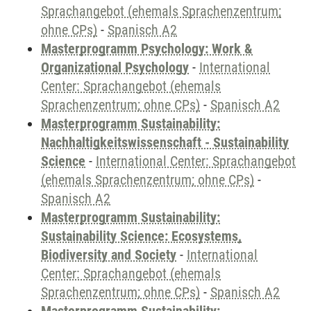
Sprachangebot (ehemals Sprachenzentrum;
ohne CPs)
-
Spanisch A2
Masterprogramm Psychology: Work &
Organizational Psychology
-
International
Center: Sprachangebot (ehemals
Sprachenzentrum; ohne CPs)
-
Spanisch A2
Masterprogramm Sustainability:
Nachhaltigkeitswissenschaft - Sustainability
Science
-
International Center: Sprachangebot
(ehemals Sprachenzentrum; ohne CPs)
-
Spanisch A2
Masterprogramm Sustainability:
Sustainability Science: Ecosystems,
Biodiversity and Society
-
International
Center: Sprachangebot (ehemals
Sprachenzentrum; ohne CPs)
-
Spanisch A2