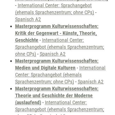
-
International Center: Sprachangebot
(ehemals Sprachenzentrum; ohne CPs)
-
Spanisch A2
Masterprogramm Kulturwissenschaften:
Kritik der Gegenwart - Künste, Theorie,
Geschichte
-
International Center:
Sprachangebot (ehemals Sprachenzentrum;
ohne CPs)
-
Spanisch A2
Masterprogramm Kulturwissenschaften:
Medien und Digitale Kulturen
-
International
Center: Sprachangebot (ehemals
Sprachenzentrum; ohne CPs)
-
Spanisch A2
Masterprogramm Kulturwissenschaften:
Theorie und Geschichte der Moderne
(auslaufend)
-
International Center:
Sprachangebot (ehemals Sprachenzentrum;