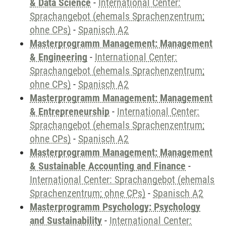
& Data Science
-
International Center:
Sprachangebot (ehemals Sprachenzentrum;
ohne CPs)
-
Spanisch A2
Masterprogramm Management: Management
& Engineering
-
International Center:
Sprachangebot (ehemals Sprachenzentrum;
ohne CPs)
-
Spanisch A2
Masterprogramm Management: Management
& Entrepreneurship
-
International Center:
Sprachangebot (ehemals Sprachenzentrum;
ohne CPs)
-
Spanisch A2
Masterprogramm Management: Management
& Sustainable Accounting and Finance
-
International Center: Sprachangebot (ehemals
Sprachenzentrum; ohne CPs)
-
Spanisch A2
Masterprogramm Psychology: Psychology
and Sustainability
-
International Center: