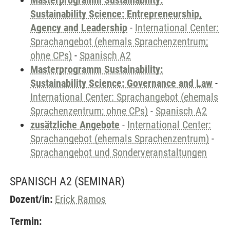
Masterprogramm Sustainability:
Sustainability Science: Entrepreneurship,
Agency and Leadership
-
International Center:
Sprachangebot (ehemals Sprachenzentrum;
ohne CPs)
-
Spanisch A2
Masterprogramm Sustainability:
Sustainability Science: Governance and Law
-
International Center: Sprachangebot (ehemals
Sprachenzentrum; ohne CPs)
-
Spanisch A2
zusätzliche Angebote
-
International Center:
Sprachangebot (ehemals Sprachenzentrum)
-
Sprachangebot und Sonderveranstaltungen
SPANISCH A2
(SEMINAR)
Dozent/in:
Erick Ramos
Termin: