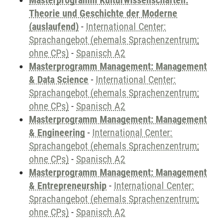
Masterprogramm Kulturwissenschaften:
Theorie und Geschichte der Moderne
(auslaufend)
-
International Center:
Sprachangebot (ehemals Sprachenzentrum;
ohne CPs)
-
Spanisch A2
Masterprogramm Management: Management
& Data Science
-
International Center:
Sprachangebot (ehemals Sprachenzentrum;
ohne CPs)
-
Spanisch A2
Masterprogramm Management: Management
& Engineering
-
International Center:
Sprachangebot (ehemals Sprachenzentrum;
ohne CPs)
-
Spanisch A2
Masterprogramm Management: Management
& Entrepreneurship
-
International Center:
Sprachangebot (ehemals Sprachenzentrum;
ohne CPs)
-
Spanisch A2