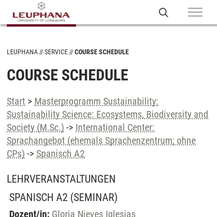
LEUPHANA
SERVICE
COURSE SCHEDULE
COURSE SCHEDULE
Start
>
Masterprogramm Sustainability:
Sustainability Science: Ecosystems, Biodiversity and
Society (M.Sc.)
->
International Center:
Sprachangebot (ehemals Sprachenzentrum; ohne
CPs)
->
Spanisch A2
LEHRVERANSTALTUNGEN
SPANISCH A2
(SEMINAR)
Dozent/in:
Gloria Nieves Iglesias