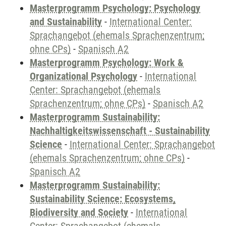
Masterprogramm Psychology: Psychology
and Sustainability
-
International Center:
Sprachangebot (ehemals Sprachenzentrum;
ohne CPs)
-
Spanisch A2
Masterprogramm Psychology: Work &
Organizational Psychology
-
International
Center: Sprachangebot (ehemals
Sprachenzentrum; ohne CPs)
-
Spanisch A2
Masterprogramm Sustainability:
Nachhaltigkeitswissenschaft - Sustainability
Science
-
International Center: Sprachangebot
(ehemals Sprachenzentrum; ohne CPs)
-
Spanisch A2
Masterprogramm Sustainability:
Sustainability Science: Ecosystems,
Biodiversity and Society
-
International