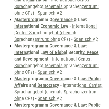
Sprachangebot (ehemals Sprachenzentrum;
ohne CPs)
-
Spanisch A2
Masterprogramm Governance & Law:
International Economic Law
-
International
Center: Sprachangebot (ehemals
Sprachenzentrum; ohne CPs)
-
Spanisch A2
Masterprogramm Governance & Law:
International Law of Global Security, Peace
and Development
-
International Center:
Sprachangebot (ehemals Sprachenzentrum;
ohne CPs)
-
Spanisch A2
Masterprogramm Governance & Law: Public
Affairs and Democracy
-
International Center:
Sprachangebot (ehemals Sprachenzentrum;
ohne CPs)
-
Spanisch A2
Masterprogramm Governance & Law: Public