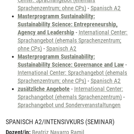
Center: Sprachangebot (ehemals
Sprachenzentrum; ohne CPs)
-
Spanisch A2
Masterprogramm Sustainability:
Sustainability Science: Entrepreneurship,
Agency and Leadership
-
International Center:
Sprachangebot (ehemals Sprachenzentrum;
ohne CPs)
-
Spanisch A2
Masterprogramm Sustainability:
Sustainability Science: Governance and Law
-
International Center: Sprachangebot (ehemals
Sprachenzentrum; ohne CPs)
-
Spanisch A2
zusätzliche Angebote
-
International Center:
Sprachangebot (ehemals Sprachenzentrum)
-
Sprachangebot und Sonderveranstaltungen
SPANISCH A2/INTENSIVKURS
(SEMINAR)
Dozent/in:
Beatriz Navarro Ramil