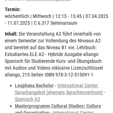
Termin:
wöchentlich | Mittwoch | 12:15 - 15:45 | 07.04.2025
- 11.07.2025 | C 6.317 Seminarraum
Inhalt:
Die Veranstaltung A2 führt innerhalb von
einem Semester zur Vollendung des Niveaus A2
und bereitet auf das Niveau B1 vor. Lehrbuch:
Estudiantes.ELE A2 - Hybride Ausgabe allango
Spanisch für Studierende Kurs- und Übungsbuch
mit Audios und Videos inklusive Lizenzschlüssel
allango, 215 Seiten ISBN 978-3-12-515091-1
Leuphana Bachelor
-
International Center:
Sprachangebot (ehemals Sprachenzentrum)
-
Spanisch A2
Masterprogramm Cultural Studies: Culture
and Organization
-
International Center: