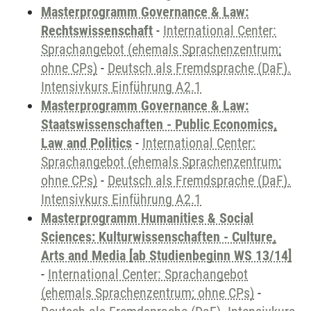
Masterprogramm Governance & Law:
Rechtswissenschaft
-
International Center:
Sprachangebot (ehemals Sprachenzentrum;
ohne CPs)
-
Deutsch als Fremdsprache (DaF).
Intensivkurs Einführung A2.1
Masterprogramm Governance & Law:
Staatswissenschaften - Public Economics,
Law and Politics
-
International Center:
Sprachangebot (ehemals Sprachenzentrum;
ohne CPs)
-
Deutsch als Fremdsprache (DaF).
Intensivkurs Einführung A2.1
Masterprogramm Humanities & Social
Sciences: Kulturwissenschaften - Culture,
Arts and Media [ab Studienbeginn WS 13/14]
-
International Center: Sprachangebot
(ehemals Sprachenzentrum; ohne CPs)
-