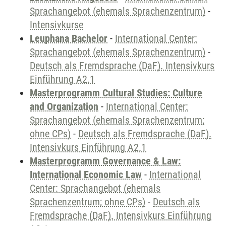
Sprachangebot (ehemals Sprachenzentrum)
-
Intensivkurse
Leuphana Bachelor
-
International Center:
Sprachangebot (ehemals Sprachenzentrum)
-
Deutsch als Fremdsprache (DaF). Intensivkurs
Einführung A2.1
Masterprogramm Cultural Studies: Culture
and Organization
-
International Center:
Sprachangebot (ehemals Sprachenzentrum;
ohne CPs)
-
Deutsch als Fremdsprache (DaF).
Intensivkurs Einführung A2.1
Masterprogramm Governance & Law:
International Economic Law
-
International
Center: Sprachangebot (ehemals
Sprachenzentrum; ohne CPs)
-
Deutsch als
Fremdsprache (DaF). Intensivkurs Einführung