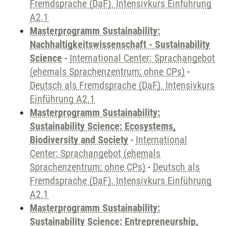
Fremdsprache (DaF). Intensivkurs Einführung
A2.1
Masterprogramm Sustainability:
Nachhaltigkeitswissenschaft - Sustainability
Science
-
International Center: Sprachangebot
(ehemals Sprachenzentrum; ohne CPs)
-
Deutsch als Fremdsprache (DaF). Intensivkurs
Einführung A2.1
Masterprogramm Sustainability:
Sustainability Science: Ecosystems,
Biodiversity and Society
-
International
Center: Sprachangebot (ehemals
Sprachenzentrum; ohne CPs)
-
Deutsch als
Fremdsprache (DaF). Intensivkurs Einführung
A2.1
Masterprogramm Sustainability:
Sustainability Science: Entrepreneurship,