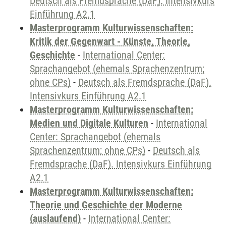
Deutsch als Fremdsprache (DaF). Intensivkurs
Einführung A2.1
Masterprogramm Kulturwissenschaften:
Kritik der Gegenwart - Künste, Theorie,
Geschichte
-
International Center:
Sprachangebot (ehemals Sprachenzentrum;
ohne CPs)
-
Deutsch als Fremdsprache (DaF).
Intensivkurs Einführung A2.1
Masterprogramm Kulturwissenschaften:
Medien und Digitale Kulturen
-
International
Center: Sprachangebot (ehemals
Sprachenzentrum; ohne CPs)
-
Deutsch als
Fremdsprache (DaF). Intensivkurs Einführung
A2.1
Masterprogramm Kulturwissenschaften:
Theorie und Geschichte der Moderne
(auslaufend)
-
International Center: