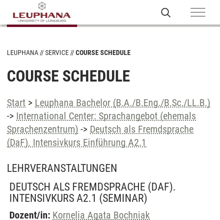
LEUPHANA
SERVICE
COURSE SCHEDULE
COURSE SCHEDULE
Start
>
Leuphana Bachelor (B.A./B.Eng./B.Sc./LL.B.)
->
International Center: Sprachangebot (ehemals
Sprachenzentrum)
->
Deutsch als Fremdsprache
(DaF). Intensivkurs Einführung A2.1
LEHRVERANSTALTUNGEN
DEUTSCH ALS FREMDSPRACHE (DAF).
INTENSIVKURS A2.1
(SEMINAR)
Dozent/in:
Kornelia Agata Bochniak