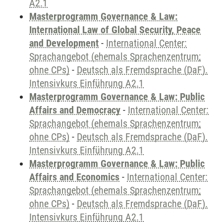
A2.1
Masterprogramm Governance & Law:
International Law of Global Security, Peace
and Development
-
International Center:
Sprachangebot (ehemals Sprachenzentrum;
ohne CPs)
-
Deutsch als Fremdsprache (DaF).
Intensivkurs Einführung A2.1
Masterprogramm Governance & Law: Public
Affairs and Democracy
-
International Center:
Sprachangebot (ehemals Sprachenzentrum;
ohne CPs)
-
Deutsch als Fremdsprache (DaF).
Intensivkurs Einführung A2.1
Masterprogramm Governance & Law: Public
Affairs and Economics
-
International Center:
Sprachangebot (ehemals Sprachenzentrum;
ohne CPs)
-
Deutsch als Fremdsprache (DaF).
Intensivkurs Einführung A2.1