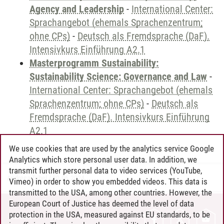
Agency and Leadership
-
International Center:
Sprachangebot (ehemals Sprachenzentrum;
ohne CPs)
-
Deutsch als Fremdsprache (DaF).
Intensivkurs Einführung A2.1
Masterprogramm Sustainability:
Sustainability Science: Governance and Law
-
International Center: Sprachangebot (ehemals
Sprachenzentrum; ohne CPs)
-
Deutsch als
Fremdsprache (DaF). Intensivkurs Einführung
A2.1
We use cookies that are used by the analytics service Google
Analytics which store personal user data. In addition, we
transmit further personal data to video services (YouTube,
Andreea Tribel
/
30.06.2024
Vimeo) in order to show you embedded videos. This data is
transmitted to the USA, among other countries. However, the
European Court of Justice has deemed the level of data
protection in the USA, measured against EU standards, to be
CONTACT