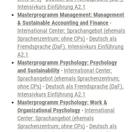
Intensivkurs Einführung A2.1
Masterprogramm Management: Management
& Sustainable Accounting and Finance
-
International Center: Sprachangebot (ehemals
Sprachenzentrum; ohne CPs)
-
Deutsch als
Fremdsprache (DaF). Intensivkurs Einführung
A2.1
Masterprogramm Psychology: Psychology
and Sustainability
-
International Center:
Sprachangebot (ehemals Sprachenzentrum;
ohne CPs)
-
Deutsch als Fremdsprache (DaF).
Intensivkurs Einführung A2.1
Masterprogramm Psychology: Work &
Organizational Psychology
-
International
Center: Sprachangebot (ehemals
Sprachenzentrum; ohne CPs)
-
Deutsch als