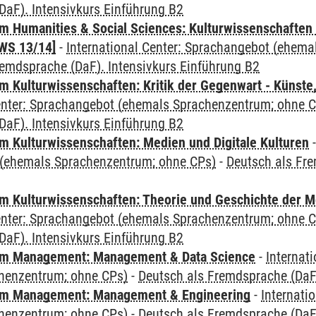
DaF). Intensivkurs Einführung B2
 Humanities & Social Sciences: Kulturwissenschaften -
WS 13/14]
-
International Center: Sprachangebot (ehem
remdsprache (DaF). Intensivkurs Einführung B2
 Kulturwissenschaften: Kritik der Gegenwart - Künste,
Center: Sprachangebot (ehemals Sprachenzentrum; ohne 
DaF). Intensivkurs Einführung B2
 Kulturwissenschaften: Medien und Digitale Kulturen
(ehemals Sprachenzentrum; ohne CPs)
-
Deutsch als Fre
 Kulturwissenschaften: Theorie und Geschichte der M
Center: Sprachangebot (ehemals Sprachenzentrum; ohne 
DaF). Intensivkurs Einführung B2
m Management: Management & Data Science
-
Internat
henzentrum; ohne CPs)
-
Deutsch als Fremdsprache (DaF)
m Management: Management & Engineering
-
Internati
henzentrum; ohne CPs)
-
Deutsch als Fremdsprache (DaF)