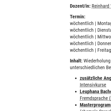
Dozent/in:
Reinhard
Termin:
wöchentlich | Montag
wöchentlich | Dienst
wöchentlich | Mittwo
wöchentlich | Donner
wöchentlich | Freita
Inhalt:
Wiederholung 
unterschiedlichen Be
zusätzliche An
Intensivkurse
Leuphana Bach
Fremdsprache (
Masterprogramm