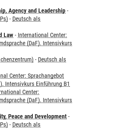
hip, Agency and Leadership
-
CPs)
-
Deutsch als
nd Law
-
International Center:
mdsprache (DaF). Intensivkurs
rachenzentrum)
-
Deutsch als
onal Center: Sprachangebot
. Intensivkurs Einführung B1
rnational Center:
mdsprache (DaF). Intensivkurs
ity, Peace and Development
-
CPs)
-
Deutsch als