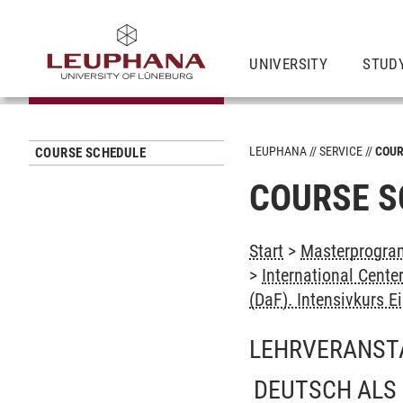
UNIVERSITY
STUD
LEUPHANA
SERVICE
COUR
COURSE SCHEDULE
COURSE S
Start
>
Masterprogramm
>
International Cent
(DaF). Intensivkurs E
LEHRVERANST
DEUTSCH ALS 