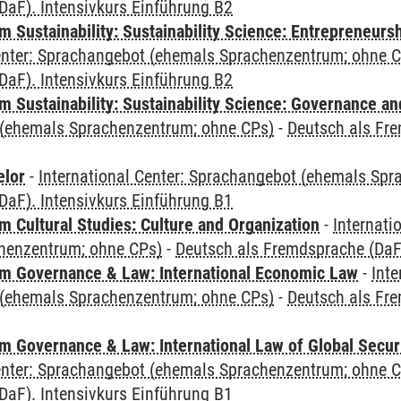
DaF). Intensivkurs Einführung B2
 Sustainability: Sustainability Science: Entrepreneurs
Center: Sprachangebot (ehemals Sprachenzentrum; ohne 
DaF). Intensivkurs Einführung B2
 Sustainability: Sustainability Science: Governance a
(ehemals Sprachenzentrum; ohne CPs)
-
Deutsch als Fre
elor
-
International Center: Sprachangebot (ehemals Sp
DaF). Intensivkurs Einführung B1
 Cultural Studies: Culture and Organization
-
Internati
henzentrum; ohne CPs)
-
Deutsch als Fremdsprache (DaF)
 Governance & Law: International Economic Law
-
Inte
(ehemals Sprachenzentrum; ohne CPs)
-
Deutsch als Fre
 Governance & Law: International Law of Global Secur
Center: Sprachangebot (ehemals Sprachenzentrum; ohne 
DaF). Intensivkurs Einführung B1