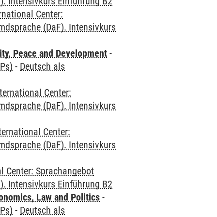
. Intensivkurs Einführung B2
rnational Center:
mdsprache (DaF). Intensivkurs
ity, Peace and Development
-
CPs)
-
Deutsch als
ternational Center:
mdsprache (DaF). Intensivkurs
ternational Center:
mdsprache (DaF). Intensivkurs
al Center: Sprachangebot
. Intensivkurs Einführung B2
nomics, Law and Politics
-
CPs)
-
Deutsch als