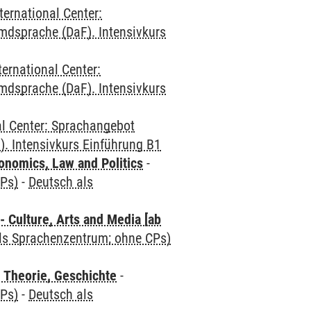
ternational Center:
mdsprache (DaF). Intensivkurs
ternational Center:
mdsprache (DaF). Intensivkurs
al Center: Sprachangebot
. Intensivkurs Einführung B1
nomics, Law and Politics
-
CPs)
-
Deutsch als
 Culture, Arts and Media [ab
als Sprachenzentrum; ohne CPs)
 Theorie, Geschichte
-
CPs)
-
Deutsch als