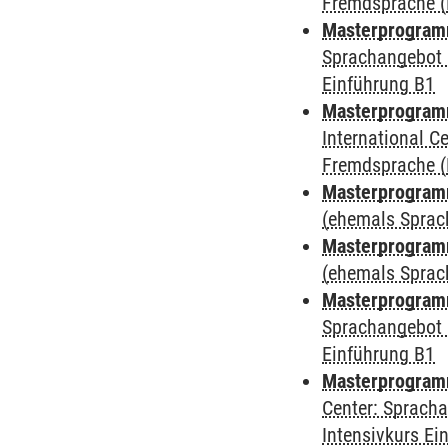
Fremdsprache (
Masterprogramm
Sprachangebot 
Einführung B1
Masterprogramm
International 
Fremdsprache (
Masterprogram
(ehemals Sprac
Masterprogram
(ehemals Sprac
Masterprogram
Sprachangebot 
Einführung B1
Masterprogram
Center: Sprach
Intensivkurs Ei