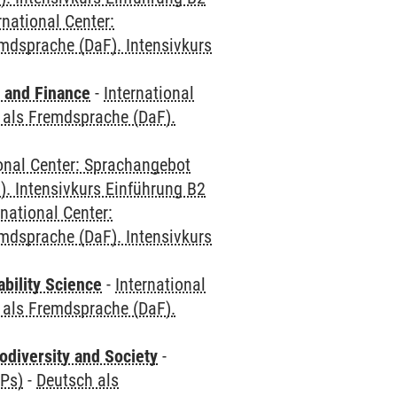
rnational Center:
mdsprache (DaF). Intensivkurs
 and Finance
-
International
 als Fremdsprache (DaF).
ional Center: Sprachangebot
. Intensivkurs Einführung B2
rnational Center:
mdsprache (DaF). Intensivkurs
bility Science
-
International
 als Fremdsprache (DaF).
odiversity and Society
-
CPs)
-
Deutsch als