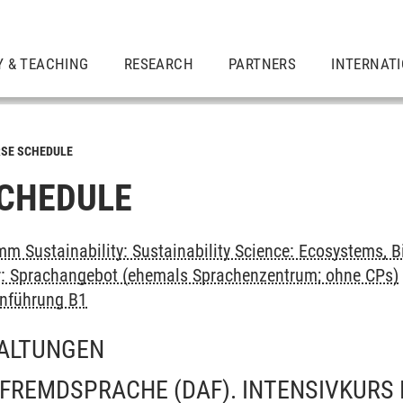
Y & TEACHING
RESEARCH
PARTNERS
INTERNAT
SE SCHEDULE
CHEDULE
 Sustainability: Sustainability Science: Ecosystems, Bi
er: Sprachangebot (ehemals Sprachenzentrum; ohne CPs)
inführung B1
ALTUNGEN
FREMDSPRACHE (DAF). INTENSIVKURS 