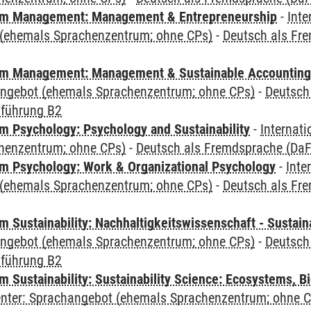
m Management: Management & Entrepreneurship
-
Inte
(ehemals Sprachenzentrum; ohne CPs)
-
Deutsch als Fre
m Management: Management & Sustainable Accounting
angebot (ehemals Sprachenzentrum; ohne CPs)
-
Deutsch
nführung B2
 Psychology: Psychology and Sustainability
-
Internat
henzentrum; ohne CPs)
-
Deutsch als Fremdsprache (DaF)
 Psychology: Work & Organizational Psychology
-
Inte
(ehemals Sprachenzentrum; ohne CPs)
-
Deutsch als Fre
Sustainability: Nachhaltigkeitswissenschaft - Sustaina
angebot (ehemals Sprachenzentrum; ohne CPs)
-
Deutsch
nführung B2
Sustainability: Sustainability Science: Ecosystems, Bi
Center: Sprachangebot (ehemals Sprachenzentrum; ohne 