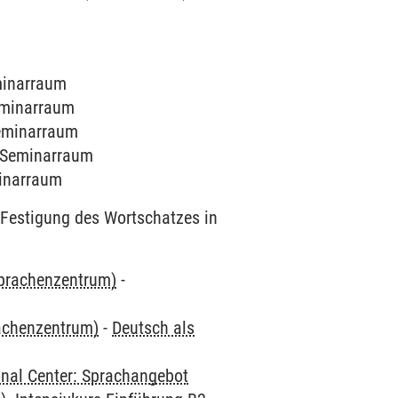
eminarraum
Seminarraum
Seminarraum
4 Seminarraum
minarraum
Festigung des Wortschatzes in
Sprachenzentrum)
-
rachenzentrum)
-
Deutsch als
onal Center: Sprachangebot