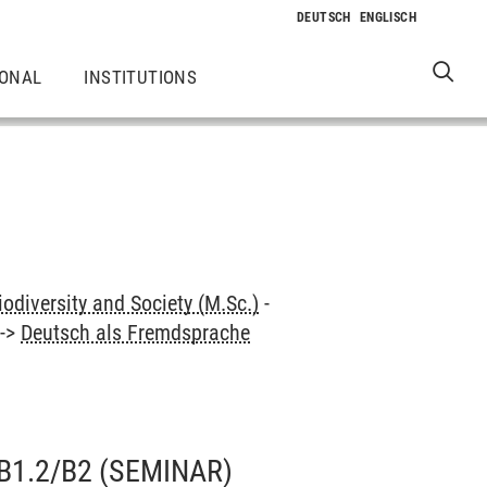
IONAL
INSTITUTIONS
odiversity and Society (M.Sc.)
-
->
Deutsch als Fremdsprache
B1.2/B2
(SEMINAR)