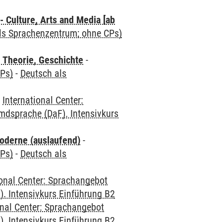
 Culture, Arts and Media [ab
als Sprachenzentrum; ohne CPs)
 Theorie, Geschichte
-
CPs)
-
Deutsch als
-
International Center:
mdsprache (DaF). Intensivkurs
oderne (auslaufend)
-
CPs)
-
Deutsch als
ional Center: Sprachangebot
. Intensivkurs Einführung B2
onal Center: Sprachangebot
. Intensivkurs Einführung B2