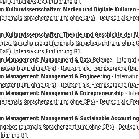
DaF). Intensivkurs Einführung B1
 Kulturwissenschaften: Medien und Digitale Kulturen
(ehemals Sprachenzentrum; ohne CPs)
-
Deutsch als Fre
 Kulturwissenschaften: Theorie und Geschichte der M
Center: Sprachangebot (ehemals Sprachenzentrum; ohne 
DaF). Intensivkurs Einführung B1
m Management: Management & Data Science
-
Internat
henzentrum; ohne CPs)
-
Deutsch als Fremdsprache (DaF)
m Management: Management & Engineering
-
Internati
henzentrum; ohne CPs)
-
Deutsch als Fremdsprache (DaF)
m Management: Management & Entrepreneurship
-
Inte
(ehemals Sprachenzentrum; ohne CPs)
-
Deutsch als Fre
m Management: Management & Sustainable Accounting
angebot (ehemals Sprachenzentrum; ohne CPs)
-
Deutsch
nführung B1