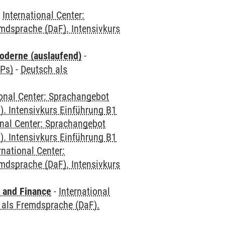
-
International Center:
mdsprache (DaF). Intensivkurs
oderne (auslaufend)
-
CPs)
-
Deutsch als
ional Center: Sprachangebot
. Intensivkurs Einführung B1
onal Center: Sprachangebot
. Intensivkurs Einführung B1
rnational Center:
mdsprache (DaF). Intensivkurs
 and Finance
-
International
 als Fremdsprache (DaF).