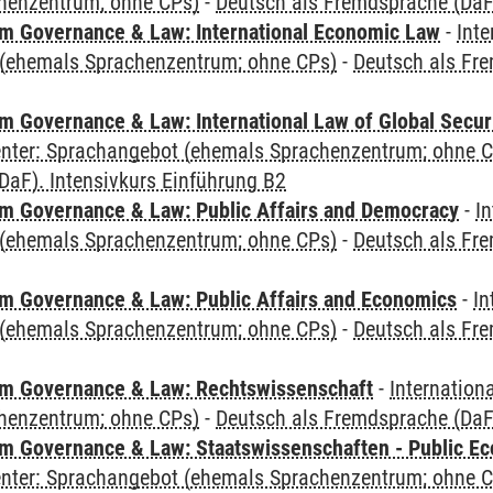
henzentrum; ohne CPs)
-
Deutsch als Fremdsprache (DaF)
 Governance & Law: International Economic Law
-
Inte
(ehemals Sprachenzentrum; ohne CPs)
-
Deutsch als Fre
 Governance & Law: International Law of Global Secur
Center: Sprachangebot (ehemals Sprachenzentrum; ohne 
DaF). Intensivkurs Einführung B2
 Governance & Law: Public Affairs and Democracy
-
In
(ehemals Sprachenzentrum; ohne CPs)
-
Deutsch als Fre
 Governance & Law: Public Affairs and Economics
-
In
(ehemals Sprachenzentrum; ohne CPs)
-
Deutsch als Fre
m Governance & Law: Rechtswissenschaft
-
Internation
henzentrum; ohne CPs)
-
Deutsch als Fremdsprache (DaF)
 Governance & Law: Staatswissenschaften - Public Eco
Center: Sprachangebot (ehemals Sprachenzentrum; ohne 