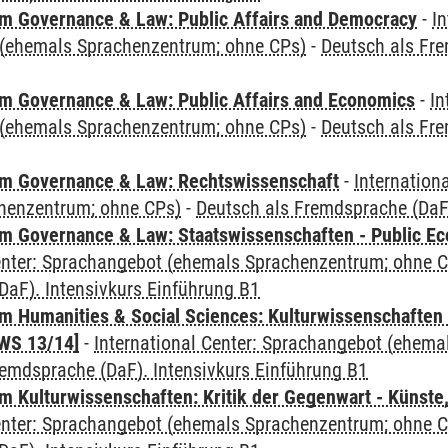
 Governance & Law: Public Affairs and Democracy
-
In
(ehemals Sprachenzentrum; ohne CPs)
-
Deutsch als Fre
 Governance & Law: Public Affairs and Economics
-
In
(ehemals Sprachenzentrum; ohne CPs)
-
Deutsch als Fre
m Governance & Law: Rechtswissenschaft
-
Internation
henzentrum; ohne CPs)
-
Deutsch als Fremdsprache (DaF)
 Governance & Law: Staatswissenschaften - Public Eco
Center: Sprachangebot (ehemals Sprachenzentrum; ohne 
DaF). Intensivkurs Einführung B1
 Humanities & Social Sciences: Kulturwissenschaften -
WS 13/14]
-
International Center: Sprachangebot (ehem
remdsprache (DaF). Intensivkurs Einführung B1
 Kulturwissenschaften: Kritik der Gegenwart - Künste,
Center: Sprachangebot (ehemals Sprachenzentrum; ohne 