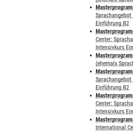
Masterprogram
Sprachangebot 
Einführung B2
Masterprogram
Center: Sprach
Intensivkurs Ei
Masterprogramm
(ehemals Sprac
Masterprogramm
Sprachangebot 
Einführung B2
Masterprogramm 
Center: Sprach
Intensivkurs Ei
Masterprogramm 
International 