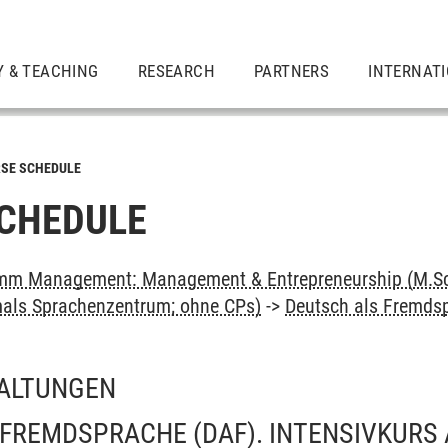
Y & TEACHING
RESEARCH
PARTNERS
INTERNAT
SE SCHEDULE
CHEDULE
mm Management: Management & Entrepreneurship (M.Sc
als Sprachenzentrum; ohne CPs)
->
Deutsch als Fremdsp
ALTUNGEN
FREMDSPRACHE (DAF). INTENSIVKURS 