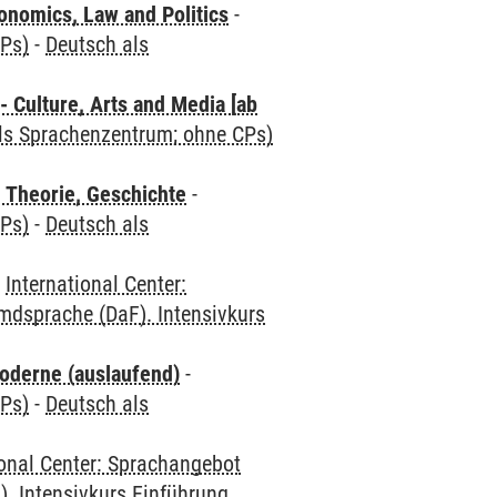
nomics, Law and Politics
-
CPs)
-
Deutsch als
 Culture, Arts and Media [ab
als Sprachenzentrum; ohne CPs)
 Theorie, Geschichte
-
CPs)
-
Deutsch als
-
International Center:
mdsprache (DaF). Intensivkurs
oderne (auslaufend)
-
CPs)
-
Deutsch als
ional Center: Sprachangebot
. Intensivkurs Einführung