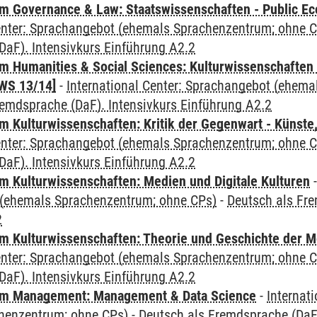
 Governance & Law: Staatswissenschaften - Public Eco
Center: Sprachangebot (ehemals Sprachenzentrum; ohne 
aF). Intensivkurs Einführung A2.2
 Humanities & Social Sciences: Kulturwissenschaften -
WS 13/14]
-
International Center: Sprachangebot (ehem
remdsprache (DaF). Intensivkurs Einführung A2.2
 Kulturwissenschaften: Kritik der Gegenwart - Künste,
Center: Sprachangebot (ehemals Sprachenzentrum; ohne 
aF). Intensivkurs Einführung A2.2
 Kulturwissenschaften: Medien und Digitale Kulturen
(ehemals Sprachenzentrum; ohne CPs)
-
Deutsch als Fre
2
 Kulturwissenschaften: Theorie und Geschichte der M
Center: Sprachangebot (ehemals Sprachenzentrum; ohne 
aF). Intensivkurs Einführung A2.2
m Management: Management & Data Science
-
Internat
henzentrum; ohne CPs)
-
Deutsch als Fremdsprache (DaF)