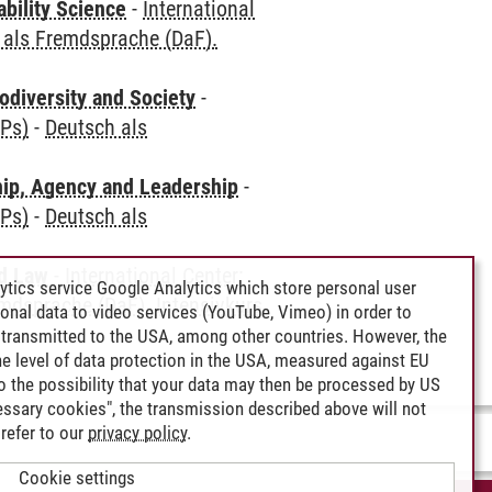
bility Science
-
International
 als Fremdsprache (DaF).
odiversity and Society
-
CPs)
-
Deutsch als
hip, Agency and Leadership
-
CPs)
-
Deutsch als
nd Law
-
International Center:
ytics service Google Analytics which store personal user
mdsprache (DaF). Intensivkurs
rsonal data to video services (YouTube, Vimeo) in order to
transmitted to the USA, among other countries. However, the
e level of data protection in the USA, measured against EU
lso the possibility that your data may then be processed by US
cessary cookies", the transmission described above will not
refer to our
privacy policy
.
Cookie settings