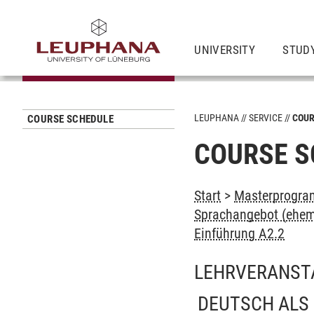
UNIVERSITY
STUD
LEUPHANA
SERVICE
COUR
COURSE SCHEDULE
COURSE S
Start
>
Masterprogra
Sprachangebot (ehem
Einführung A2.2
LEHRVERANST
DEUTSCH ALS 