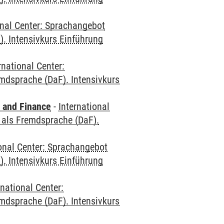
onal Center: Sprachangebot
. Intensivkurs Einführung
rnational Center:
mdsprache (DaF). Intensivkurs
 and Finance
-
International
 als Fremdsprache (DaF).
ional Center: Sprachangebot
. Intensivkurs Einführung
rnational Center:
mdsprache (DaF). Intensivkurs