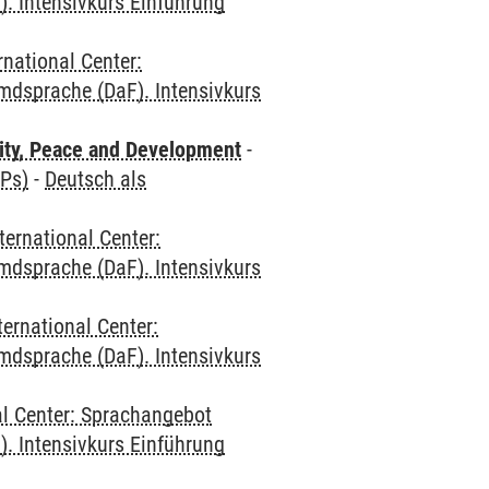
. Intensivkurs Einführung
rnational Center:
mdsprache (DaF). Intensivkurs
ity, Peace and Development
-
CPs)
-
Deutsch als
ternational Center:
mdsprache (DaF). Intensivkurs
ternational Center:
mdsprache (DaF). Intensivkurs
al Center: Sprachangebot
. Intensivkurs Einführung