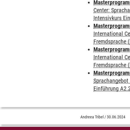
Masterprogramm 
Center: Sprach
Intensivkurs Ei
Masterprogramm 
International 
Fremdsprache (D
Masterprogramm
International 
Fremdsprache (D
Masterprogramm
Sprachangebot 
Einführung A2.
Andreea Tribel
/
30.06.2024