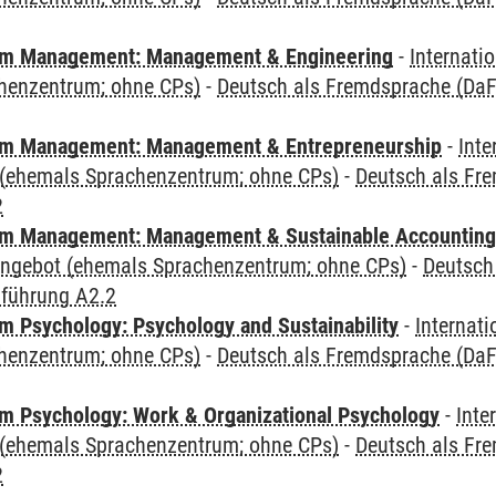
m Management: Management & Engineering
-
Internati
henzentrum; ohne CPs)
-
Deutsch als Fremdsprache (DaF)
m Management: Management & Entrepreneurship
-
Inte
(ehemals Sprachenzentrum; ohne CPs)
-
Deutsch als Fre
2
m Management: Management & Sustainable Accounting
angebot (ehemals Sprachenzentrum; ohne CPs)
-
Deutsch
nführung A2.2
 Psychology: Psychology and Sustainability
-
Internat
henzentrum; ohne CPs)
-
Deutsch als Fremdsprache (DaF)
 Psychology: Work & Organizational Psychology
-
Inte
(ehemals Sprachenzentrum; ohne CPs)
-
Deutsch als Fre
2