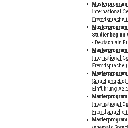
Masterprogramm
International 
Fremdsprache (D
Masterprogramm
Studienbeginn 
-
Deutsch als F
Masterprogramm
International 
Fremdsprache (D
Masterprogramm
Sprachangebot 
Einführung A2.
Masterprogramm
International 
Fremdsprache (D
Masterprogram
(ehemals Sprac