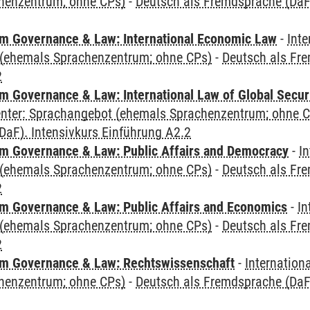
henzentrum; ohne CPs)
-
Deutsch als Fremdsprache (DaF)
 Governance & Law: International Economic Law
-
Inte
(ehemals Sprachenzentrum; ohne CPs)
-
Deutsch als Fre
2
 Governance & Law: International Law of Global Secur
Center: Sprachangebot (ehemals Sprachenzentrum; ohne 
aF). Intensivkurs Einführung A2.2
 Governance & Law: Public Affairs and Democracy
-
In
(ehemals Sprachenzentrum; ohne CPs)
-
Deutsch als Fre
2
 Governance & Law: Public Affairs and Economics
-
In
(ehemals Sprachenzentrum; ohne CPs)
-
Deutsch als Fre
2
m Governance & Law: Rechtswissenschaft
-
Internation
henzentrum; ohne CPs)
-
Deutsch als Fremdsprache (DaF)