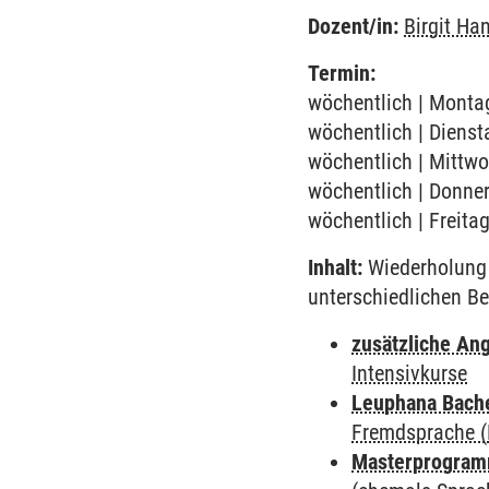
Dozent/in:
Birgit Ha
Termin:
wöchentlich | Montag
wöchentlich | Dienst
wöchentlich | Mittwo
wöchentlich | Donner
wöchentlich | Freita
Inhalt:
Wiederholung 
unterschiedlichen Be
zusätzliche An
Intensivkurse
Leuphana Bach
Fremdsprache (D
Masterprogramm