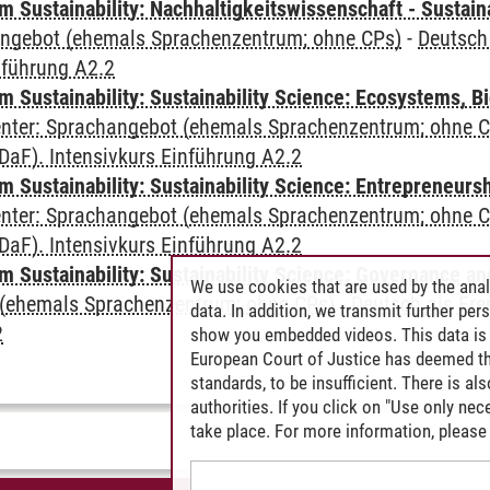
Sustainability: Nachhaltigkeitswissenschaft - Sustaina
angebot (ehemals Sprachenzentrum; ohne CPs)
-
Deutsch
nführung A2.2
Sustainability: Sustainability Science: Ecosystems, Bi
Center: Sprachangebot (ehemals Sprachenzentrum; ohne 
aF). Intensivkurs Einführung A2.2
 Sustainability: Sustainability Science: Entrepreneurs
Center: Sprachangebot (ehemals Sprachenzentrum; ohne 
aF). Intensivkurs Einführung A2.2
 Sustainability: Sustainability Science: Governance a
We use cookies that are used by the anal
(ehemals Sprachenzentrum; ohne CPs)
-
Deutsch als Fre
data. In addition, we transmit further pe
2
show you embedded videos. This data is 
European Court of Justice has deemed th
standards, to be insufficient. There is a
authorities. If you click on "Use only ne
take place. For more information, please 