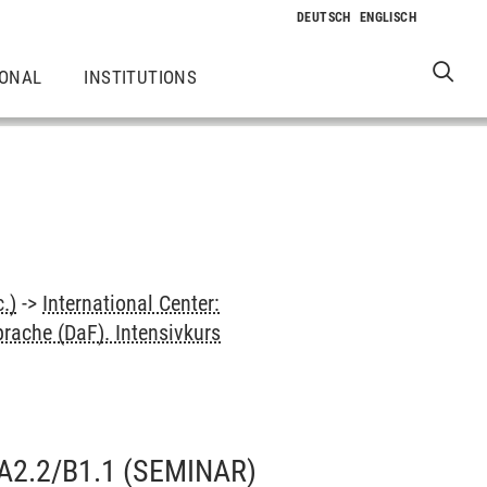
IONAL
INSTITUTIONS
.)
->
International Center:
rache (DaF). Intensivkurs
A2.2/B1.1
(SEMINAR)