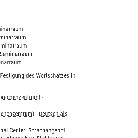
eminarraum
Seminarraum
Seminarraum
1 Seminarraum
minarraum
Festigung des Wortschatzes in
Sprachenzentrum)
-
rachenzentrum)
-
Deutsch als
onal Center: Sprachangebot