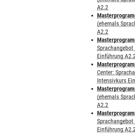
A2.2
Masterprogram
(ehemals Sprac
A2.2
Masterprogram
Sprachangebot 
Einführung A2.
Masterprogram
Center: Sprach
Intensivkurs Ei
Masterprogramm
(ehemals Sprac
A2.2
Masterprogramm
Sprachangebot 
Einführung A2.