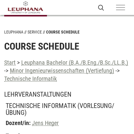
LEUPHANA
SERVICE
COURSE SCHEDULE
COURSE SCHEDULE
Start
>
Leuphana Bachelor (B.A./B.Eng./B.Sc./LL.B.)
->
Minor Ingenieurwissenschaften (Vertiefung)
->
Technische Informatik
LEHRVERANSTALTUNGEN
TECHNISCHE INFORMATIK
(VORLESUNG/
ÜBUNG)
Dozent/in:
Jens Heger