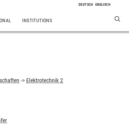
IONAL
INSTITUTIONS
schaften
->
Elektrotechnik 2
fer