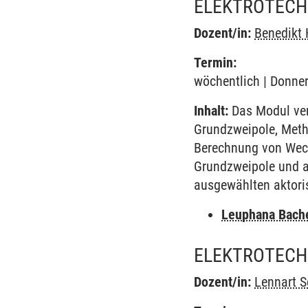
ELEKTROTECHN
Dozent/in:
Benedikt
Termin:
wöchentlich | Donner
Inhalt:
Das Modul ver
Grundzweipole, Meth
Berechnung von Wech
Grundzweipole und a
ausgewählten aktori
Leuphana Bach
ELEKTROTECHN
Dozent/in:
Lennart S