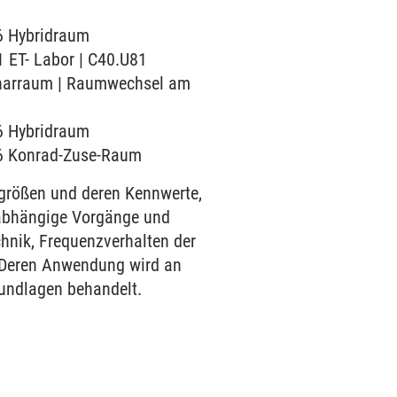
56 Hybridraum
1 ET- Labor | C40.U81
minarraum | Raumwechsel am
56 Hybridraum
106 Konrad-Zuse-Raum
größen und deren Kennwerte,
tabhängige Vorgänge und
nik, Frequenzverhalten der
 Deren Anwendung wird an
undlagen behandelt.