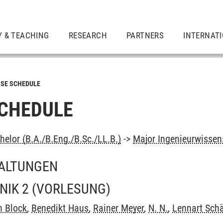
Y & TEACHING
RESEARCH
PARTNERS
INTERNAT
SE SCHEDULE
CHEDULE
elor (B.A./B.Eng./B.Sc./LL.B.)
->
Major Ingenieurwissen
ALTUNGEN
NIK 2
(VORLESUNG)
n Block
,
Benedikt Haus
,
Rainer Meyer
,
N. N.
,
Lennart Schä