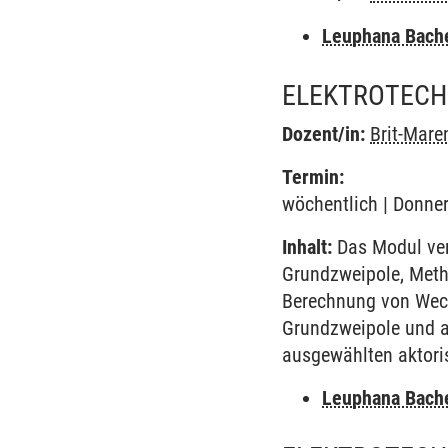
Leuphana Bach
ELEKTROTECHN
Dozent/in:
Brit-Mare
Termin:
wöchentlich | Donner
Inhalt:
Das Modul ver
Grundzweipole, Meth
Berechnung von Wech
Grundzweipole und a
ausgewählten aktori
Leuphana Bach