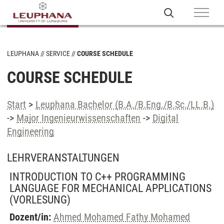
LEUPHANA
SERVICE
COURSE SCHEDULE
COURSE SCHEDULE
Start
>
Leuphana Bachelor (B.A./B.Eng./B.Sc./LL.B.)
->
Major Ingenieurwissenschaften
->
Digital
Engineering
LEHRVERANSTALTUNGEN
INTRODUCTION TO C++ PROGRAMMING
LANGUAGE FOR MECHANICAL APPLICATIONS
(VORLESUNG)
Dozent/in:
Ahmed Mohamed Fathy Mohamed