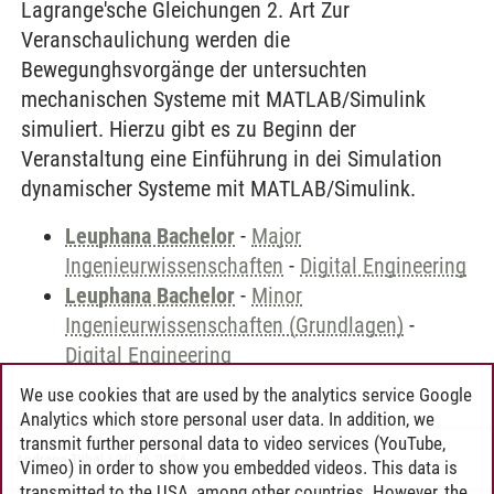
Lagrange'sche Gleichungen 2. Art Zur
Veranschaulichung werden die
Bewegunghsvorgänge der untersuchten
mechanischen Systeme mit MATLAB/Simulink
simuliert. Hierzu gibt es zu Beginn der
Veranstaltung eine Einführung in dei Simulation
dynamischer Systeme mit MATLAB/Simulink.
Leuphana Bachelor
-
Major
Ingenieurwissenschaften
-
Digital Engineering
Leuphana Bachelor
-
Minor
Ingenieurwissenschaften (Grundlagen)
-
Digital Engineering
We use cookies that are used by the analytics service Google
Analytics which store personal user data. In addition, we
transmit further personal data to video services (YouTube,
Andreea Tribel
/
30.06.2024
Vimeo) in order to show you embedded videos. This data is
transmitted to the USA, among other countries. However, the