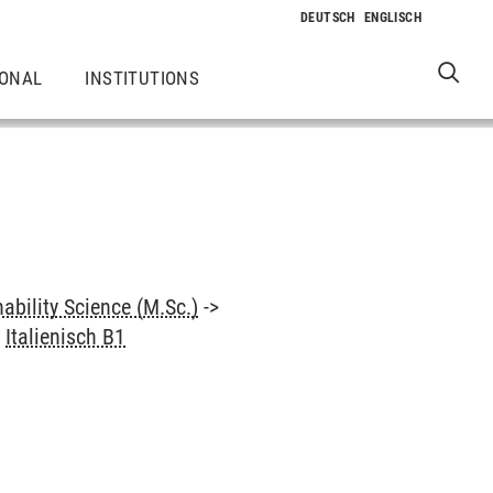
IONAL
INSTITUTIONS
ability Science (M.Sc.)
->
>
Italienisch B1