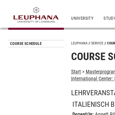
UNIVERSITY
STUD
LEUPHANA
SERVICE
COUR
COURSE SCHEDULE
COURSE S
Start
>
Masterprogram
International Center
LEHRVERANST
ITALIENISCH B
Dozent/in:
Annett Rö