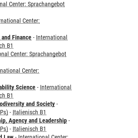
onal Center: Sprachangebot
rnational Center:
 and Finance
-
International
sch B1
ional Center: Sprachangebot
rnational Center:
bility Science
-
International
sch B1
odiversity and Society
-
CPs)
-
Italienisch B1
hip, Agency and Leadership
-
CPs)
-
Italienisch B1
nd Law
-
International Center: