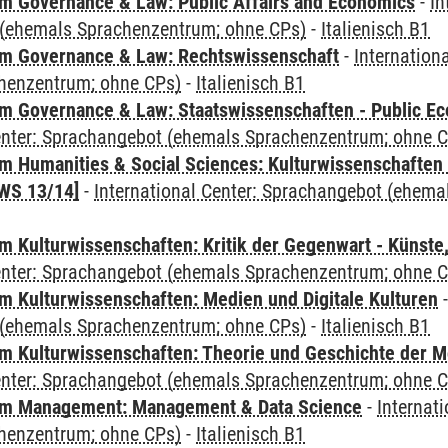
 Governance & Law: Public Affairs and Economics
-
In
(ehemals Sprachenzentrum; ohne CPs)
-
Italienisch B1
m Governance & Law: Rechtswissenschaft
-
Internation
henzentrum; ohne CPs)
-
Italienisch B1
 Governance & Law: Staatswissenschaften - Public Eco
Center: Sprachangebot (ehemals Sprachenzentrum; ohne 
 Humanities & Social Sciences: Kulturwissenschaften -
WS 13/14]
-
International Center: Sprachangebot (ehem
 Kulturwissenschaften: Kritik der Gegenwart - Künste,
Center: Sprachangebot (ehemals Sprachenzentrum; ohne 
 Kulturwissenschaften: Medien und Digitale Kulturen
(ehemals Sprachenzentrum; ohne CPs)
-
Italienisch B1
 Kulturwissenschaften: Theorie und Geschichte der M
Center: Sprachangebot (ehemals Sprachenzentrum; ohne 
m Management: Management & Data Science
-
Internat
henzentrum; ohne CPs)
-
Italienisch B1