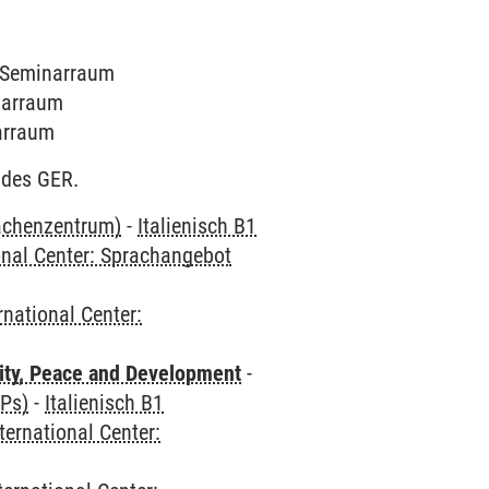
9 Seminarraum
inarraum
narraum
 des GER.
rachenzentrum)
-
Italienisch B1
onal Center: Sprachangebot
rnational Center:
ity, Peace and Development
-
CPs)
-
Italienisch B1
ternational Center: