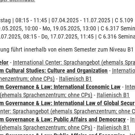
stag | 08:15 - 11:45 | 07.04.2025 - 11.07.2025 | C 5.10
9.05.2025, 10:00 - Mo, 19.05.2025, 13:00 | C 6.317 Sem
7.07.2025, 08:15 - Do, 17.07.2025, 11:45 | C 6.316 Semi
tung führt innerhalb von einem Semester zum Niveau B1
elor
-
International Center: Sprachangebot (ehemals Sp
 Cultural Studies: Culture and Organization
-
Internati
henzentrum; ohne CPs)
-
Italienisch B1
 Governance & Law: International Economic Law
-
Inte
(ehemals Sprachenzentrum; ohne CPs)
-
Italienisch B1
 Governance & Law: International Law of Global Secur
Center: Sprachangebot (ehemals Sprachenzentrum; ohne 
 Governance & Law: Public Affairs and Democracy
-
In
(ehemals Sprachenzentrum; ohne CPs)
-
Italienisch B1