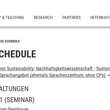
Y & TEACHING
RESEARCH
PARTNERS
INTERNAT
SE SCHEDULE
CHEDULE
m Sustainability: Nachhaltigkeitswissenschaft - Sustain
: Sprachangebot (ehemals Sprachenzentrum; ohne CPs)
-
ALTUNGEN
1
(SEMINAR)
per-Steinhauer