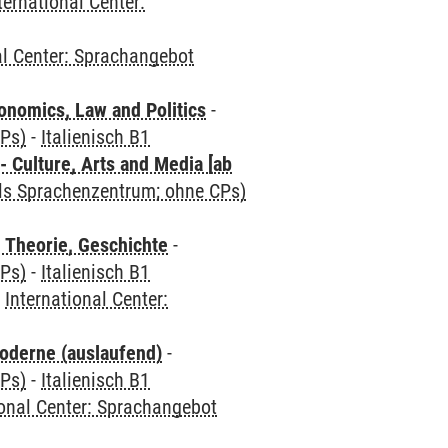
ternational Center:
al Center: Sprachangebot
nomics, Law and Politics
-
CPs)
-
Italienisch B1
 Culture, Arts and Media [ab
als Sprachenzentrum; ohne CPs)
 Theorie, Geschichte
-
CPs)
-
Italienisch B1
-
International Center:
oderne (auslaufend)
-
CPs)
-
Italienisch B1
ional Center: Sprachangebot