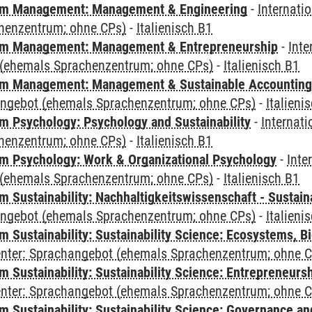
m Management: Management & Engineering
-
Internati
henzentrum; ohne CPs)
-
Italienisch B1
m Management: Management & Entrepreneurship
-
Inte
(ehemals Sprachenzentrum; ohne CPs)
-
Italienisch B1
m Management: Management & Sustainable Accounting
angebot (ehemals Sprachenzentrum; ohne CPs)
-
Italieni
 Psychology: Psychology and Sustainability
-
Internat
henzentrum; ohne CPs)
-
Italienisch B1
 Psychology: Work & Organizational Psychology
-
Inte
(ehemals Sprachenzentrum; ohne CPs)
-
Italienisch B1
Sustainability: Nachhaltigkeitswissenschaft - Sustaina
angebot (ehemals Sprachenzentrum; ohne CPs)
-
Italieni
Sustainability: Sustainability Science: Ecosystems, Bi
Center: Sprachangebot (ehemals Sprachenzentrum; ohne 
 Sustainability: Sustainability Science: Entrepreneurs
Center: Sprachangebot (ehemals Sprachenzentrum; ohne 
 Sustainability: Sustainability Science: Governance a