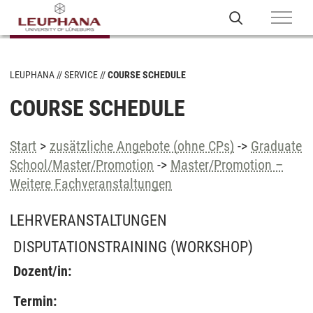
LEUPHANA
SERVICE
COURSE SCHEDULE
COURSE SCHEDULE
Start
>
zusätzliche Angebote (ohne CPs)
->
Graduate
School/Master/Promotion
->
Master/Promotion –
Weitere Fachveranstaltungen
LEHRVERANSTALTUNGEN
DISPUTATIONSTRAINING
(WORKSHOP)
Dozent/in:
Termin: