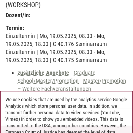
(WORKSHOP)
Dozent/in:
Termin:
Einzeltermin | Mo, 19.05.2025, 08:00 - Mo,
19.05.2025, 18:00 | C 40.176 Seminarraum
Einzeltermin | Mo, 19.05.2025, 08:00 - Mo,
19.05.2025, 18:00 | C 40.175 Seminarraum
zusätzliche Angebote
-
Graduate
School/Master/Promotion
-
Master/Promotion
– Weitere Fachveranstaltungen
We use cookies that are used by the analytics service Google
Analytics which store personal user data. In addition, we
transmit further personal data to video services (YouTube,
Andreea Tribel
/
30.06.2024
Vimeo) in order to show you embedded videos. This data is
transmitted to the USA, among other countries. However, the
European Court of Justice has deemed the level of data