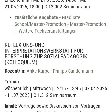
Einzeltermin | Mi, 21.05.2025, 14:00 - Mi,
21.05.2025, 18:00 | C 12.002 Seminarraum
zusätzliche Angebote
-
Graduate
School/Master/Promotion
-
Master/Promotion
– Weitere Fachveranstaltungen
REFLEXIONS- UND
INTERPRETATIONSWERKSTATT FÜR
FORSCHUNG ZUR SOZIALPÄDAGOGIK
(KOLLOQUIUM)
Dozent/in:
Anke Karber
,
Philipp Sandermann
Termin:
wöchentlich | Mittwoch | 12:15 - 13:45 | 07.04.2025
- 11.07.2025 | C 1.312 Seminarraum
Inhalt:
Vorträge sowie Diskussion von Vorträgen