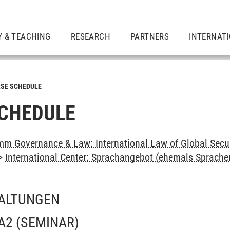
Y & TEACHING
RESEARCH
PARTNERS
INTERNAT
SE SCHEDULE
CHEDULE
m Governance & Law: International Law of Global Secu
>
International Center: Sprachangebot (ehemals Sprach
ALTUNGEN
A2
(SEMINAR)