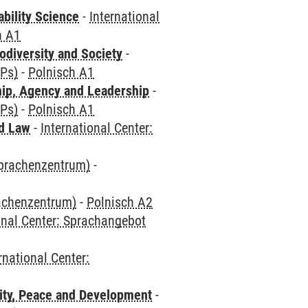
bility Science
-
International
h A1
odiversity and Society
-
CPs)
-
Polnisch A1
hip, Agency and Leadership
-
CPs)
-
Polnisch A1
nd Law
-
International Center:
Sprachenzentrum)
-
rachenzentrum)
-
Polnisch A2
onal Center: Sprachangebot
rnational Center:
ity, Peace and Development
-