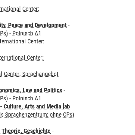
rnational Center:
ity, Peace and Development
-
CPs)
-
Polnisch A1
ternational Center:
ternational Center:
al Center: Sprachangebot
nomics, Law and Politics
-
CPs)
-
Polnisch A1
 Culture, Arts and Media [ab
als Sprachenzentrum; ohne CPs)
 Theorie, Geschichte
-