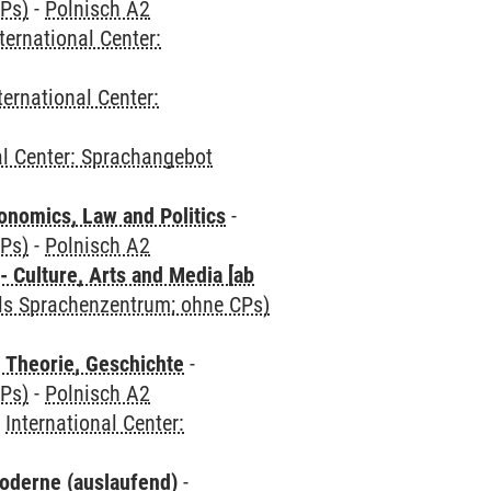
CPs)
-
Polnisch A2
ternational Center:
ternational Center:
al Center: Sprachangebot
nomics, Law and Politics
-
CPs)
-
Polnisch A2
 Culture, Arts and Media [ab
als Sprachenzentrum; ohne CPs)
 Theorie, Geschichte
-
CPs)
-
Polnisch A2
-
International Center:
oderne (auslaufend)
-