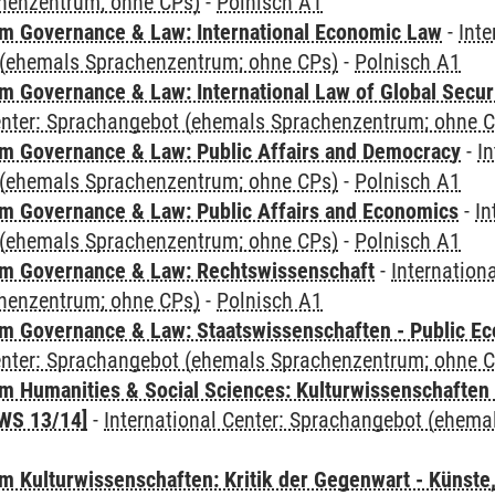
henzentrum; ohne CPs)
-
Polnisch A1
 Governance & Law: International Economic Law
-
Inte
(ehemals Sprachenzentrum; ohne CPs)
-
Polnisch A1
 Governance & Law: International Law of Global Secur
Center: Sprachangebot (ehemals Sprachenzentrum; ohne 
 Governance & Law: Public Affairs and Democracy
-
In
(ehemals Sprachenzentrum; ohne CPs)
-
Polnisch A1
 Governance & Law: Public Affairs and Economics
-
In
(ehemals Sprachenzentrum; ohne CPs)
-
Polnisch A1
m Governance & Law: Rechtswissenschaft
-
Internation
henzentrum; ohne CPs)
-
Polnisch A1
 Governance & Law: Staatswissenschaften - Public Eco
Center: Sprachangebot (ehemals Sprachenzentrum; ohne 
 Humanities & Social Sciences: Kulturwissenschaften -
WS 13/14]
-
International Center: Sprachangebot (ehem
 Kulturwissenschaften: Kritik der Gegenwart - Künste,