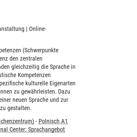
anstaltung | Online-
mpetenzen (Schwerpunkte
enz den zentralen
den gleichzeitig die Sprache in
uistische Kompetenzen
ezifische kulturelle Eigenarten
innen zu gewährleisten. Dazu
einer neuen Sprache und zur
zu gestalten.
rachenzentrum)
-
Polnisch A1
onal Center: Sprachangebot