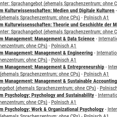
Center: Sprachangebot (ehemals Sprachenzentrum; ohne 
 Kulturwissenschaften: Medien und Digitale Kulturen
(ehemals Sprachenzentrum; ohne CPs)
-
Polnisch A1
 Kulturwissenschaften: Theorie und Geschichte der M
Center: Sprachangebot (ehemals Sprachenzentrum; ohne 
m Management: Management & Data Science
-
Internat
henzentrum; ohne CPs)
-
Polnisch A1
m Management: Management & Engineering
-
Internati
henzentrum; ohne CPs)
-
Polnisch A1
m Management: Management & Entrepreneurship
-
Inte
(ehemals Sprachenzentrum; ohne CPs)
-
Polnisch A1
m Management: Management & Sustainable Accounting
angebot (ehemals Sprachenzentrum; ohne CPs)
-
Polnisc
 Psychology: Psychology and Sustainability
-
Internat
henzentrum; ohne CPs)
-
Polnisch A1
 Psychology: Work & Organizational Psychology
-
Inte
(ehemals Sprachenzentrum; ohne CPs)
-
Polnisch A1