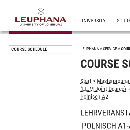
UNIVERSITY
STUD
LEUPHANA
SERVICE
COUR
COURSE SCHEDULE
COURSE S
Start
>
Masterprogram
(LL.M Joint Degree)
-
Polnisch A2
LEHRVERANST
POLNISCH A1-