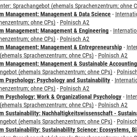
Center: Sprachangebot (ehemals Sprachenzentrum; ohne 
m Management: Management & Data Science
-
Internat
henzentrum; ohne CPs)
-
Polnisch A2
m Management: Management & Engineering
-
Internati
henzentrum; ohne CPs)
-
Polnisch A2
m Management: Management & Entrepreneurship
-
Inte
(ehemals Sprachenzentrum; ohne CPs)
-
Polnisch A2
m Management: Management & Sustainable Accounting
angebot (ehemals Sprachenzentrum; ohne CPs)
-
Polnisc
 Psychology: Psychology and Sustainability
-
Internat
henzentrum; ohne CPs)
-
Polnisch A2
 Psychology: Work & Organizational Psychology
-
Inte
(ehemals Sprachenzentrum; ohne CPs)
-
Polnisch A2
Sustainability: Nachhaltigkeitswissenschaft - Sustaina
angebot (ehemals Sprachenzentrum; ohne CPs)
-
Polnisc
Sustainability: Sustainability Science: Ecosystems, Bi