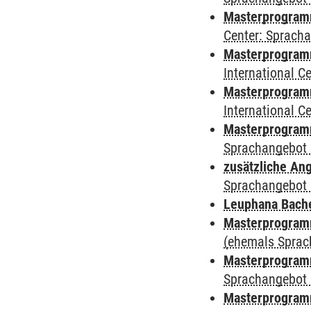
Masterprogramm 
Center: Sprach
Masterprogramm 
International 
Masterprogramm
International 
Masterprogramm
Sprachangebot 
zusätzliche An
Sprachangebot 
Leuphana Bach
Masterprogramm
(ehemals Sprac
Masterprogramm
Sprachangebot 
Masterprogramm