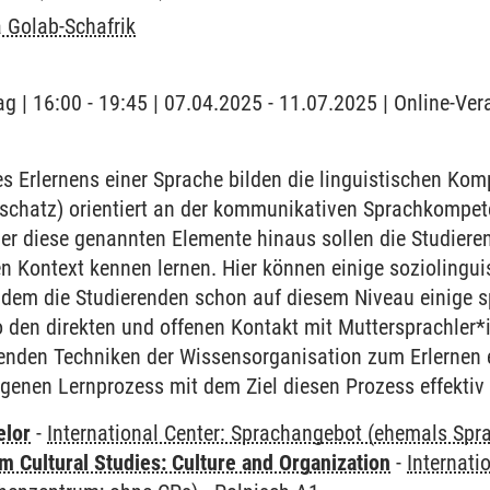
 Golab-Schafrik
g | 16:00 - 19:45 | 07.04.2025 - 11.07.2025 | Online-Ver
 Erlernens einer Sprache bilden die linguistischen Ko
chatz) orientiert an der kommunikativen Sprachkompet
r diese genannten Elemente hinaus sollen die Studieren
en Kontext kennen lernen. Hier können einige sozioling
ndem die Studierenden schon auf diesem Niveau einige sp
 den direkten und offenen Kontakt mit Muttersprachler*
renden Techniken der Wissensorganisation zum Erlernen 
igenen Lernprozess mit dem Ziel diesen Prozess effektiv 
elor
-
International Center: Sprachangebot (ehemals Sp
 Cultural Studies: Culture and Organization
-
Internati