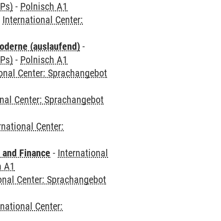
CPs)
-
Polnisch A1
-
International Center:
oderne (auslaufend)
-
CPs)
-
Polnisch A1
ional Center: Sprachangebot
onal Center: Sprachangebot
rnational Center:
 and Finance
-
International
h A1
ional Center: Sprachangebot
rnational Center: