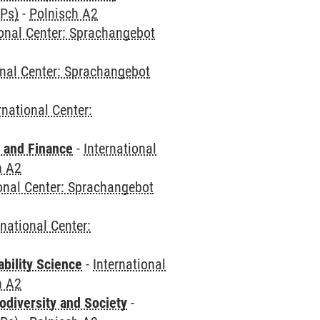
CPs)
-
Polnisch A2
ional Center: Sprachangebot
onal Center: Sprachangebot
rnational Center:
 and Finance
-
International
h A2
ional Center: Sprachangebot
rnational Center:
bility Science
-
International
h A2
odiversity and Society
-