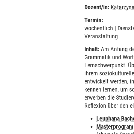
Dozent/in:
Katarzyna
Termin:
wöchentlich | Diensta
Veranstaltung
Inhalt:
Am Anfang des
Grammatik und Worts
Lernschwerpunkt. Übe
ihrem soziokulturell
entwickelt werden, i
kennen lernen, um so
erwerben die Studie
Reflexion über den e
Leuphana Bach
Masterprogramm