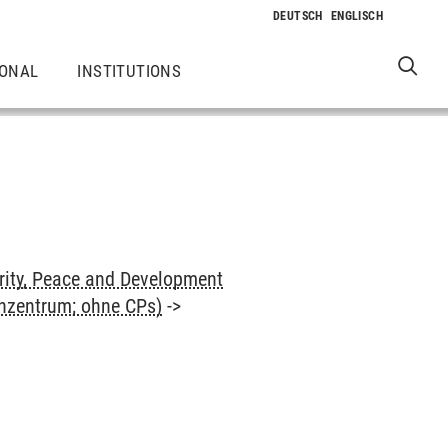
IONAL
INSTITUTIONS
rity, Peace and Development
enzentrum; ohne CPs)
->