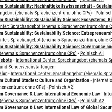
Sustainability: Nachhaltigkeitswissenschaft - Sustaina
angebot (ehemals Sprachenzentrum; ohne CPs)
-
Polnisc
Sustainability: Sustainability Science: Ecosystems, Bi
Center: Sprachangebot (ehemals Sprachenzentrum; ohne 
 Sustainability: Sustainability Science: Entrepreneurs
Center: Sprachangebot (ehemals Sprachenzentrum; ohne 
 Sustainability: Sustainability Science: Governance a
(ehemals Sprachenzentrum; ohne CPs)
-
Polnisch A1
gebote
-
International Center: Sprachangebot (ehemals 
und Sonderveranstaltungen
elor
-
International Center: Sprachangebot (ehemals Sp
 Cultural Studies: Culture and Organization
-
Internati
henzentrum; ohne CPs)
-
Polnisch A2
 Governance & Law: International Economic Law
-
Inte
(ehemals Sprachenzentrum; ohne CPs)
-
Polnisch A2
 Governance & Law: International Law of Global Secur