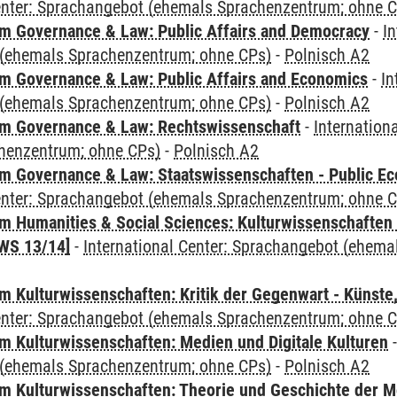
Center: Sprachangebot (ehemals Sprachenzentrum; ohne 
 Governance & Law: Public Affairs and Democracy
-
In
(ehemals Sprachenzentrum; ohne CPs)
-
Polnisch A2
 Governance & Law: Public Affairs and Economics
-
In
(ehemals Sprachenzentrum; ohne CPs)
-
Polnisch A2
m Governance & Law: Rechtswissenschaft
-
Internation
henzentrum; ohne CPs)
-
Polnisch A2
 Governance & Law: Staatswissenschaften - Public Eco
Center: Sprachangebot (ehemals Sprachenzentrum; ohne 
 Humanities & Social Sciences: Kulturwissenschaften -
WS 13/14]
-
International Center: Sprachangebot (ehem
 Kulturwissenschaften: Kritik der Gegenwart - Künste,
Center: Sprachangebot (ehemals Sprachenzentrum; ohne 
 Kulturwissenschaften: Medien und Digitale Kulturen
(ehemals Sprachenzentrum; ohne CPs)
-
Polnisch A2
 Kulturwissenschaften: Theorie und Geschichte der M