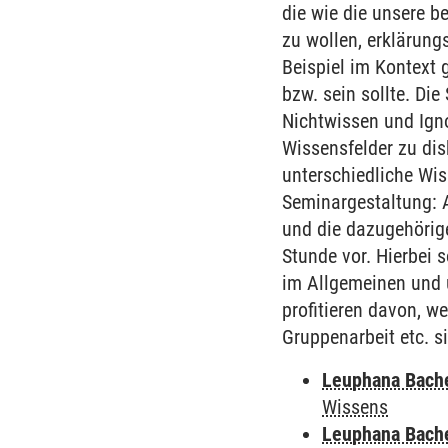
die wie die unsere b
zu wollen, erklärung
Beispiel im Kontext 
bzw. sein sollte. Di
Nichtwissen und Igno
Wissensfelder zu dis
unterschiedliche Wis
Seminargestaltung: 
und die dazugehörige
Stunde vor. Hierbei 
im Allgemeinen und 
profitieren davon, w
Gruppenarbeit etc. s
Leuphana Bach
Wissens
Leuphana Bach