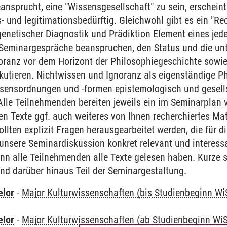
eansprucht, eine "Wissensgesellschaft" zu sein, erscheint
s- und legitimationsbedürftig. Gleichwohl gibt es ein "R
genetischer Diagnostik und Prädiktion Element eines je
e Seminargespräche beanspruchen, den Status und die un
ranz vor dem Horizont der Philosophiegeschichte sowie 
kutieren. Nichtwissen und Ignoranz als eigenständige P
sensordnungen und -formen epistemologisch und gesellsc
Alle Teilnehmenden bereiten jeweils ein im Seminarpla
n Texte ggf. auch weiteres von Ihnen recherchiertes Mat
sollten explizit Fragen herausgearbeitet werden, die für
unsere Seminardiskussion konkret relevant und interess
enn alle Teilnehmenden alle Texte gelesen haben. Kurze sc
ind darüber hinaus Teil der Seminargestaltung.
elor
-
Major Kulturwissenschaften (bis Studienbeginn Wi
elor
-
Major Kulturwissenschaften (ab Studienbeginn Wi