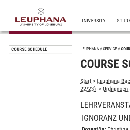
UNIVERSITY
STUD
LEUPHANA
SERVICE
COUR
COURSE SCHEDULE
COURSE S
Start
>
Leuphana Bach
22/23)
->
Ordnungen 
LEHRVERANST
IGNORANZ UN
Dozent/in:
Christina