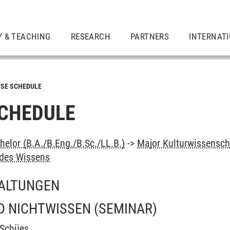
Y & TEACHING
RESEARCH
PARTNERS
INTERNAT
SE SCHEDULE
CHEDULE
elor (B.A./B.Eng./B.Sc./LL.B.)
->
Major Kulturwissensch
des Wissens
ALTUNGEN
D NICHTWISSEN
(SEMINAR)
 Schües