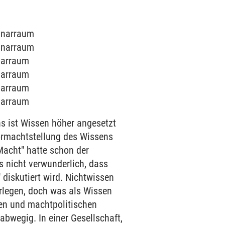
minarraum
minarraum
inarraum
inarraum
inarraum
inarraum
ns ist Wissen höher angesetzt
Vormachtstellung des Wissens
Macht" hatte schon der
es nicht verwunderlich, dass
diskutiert wird. Nichtwissen
erlegen, doch was als Wissen
hen und machtpolitischen
bwegig. In einer Gesellschaft,