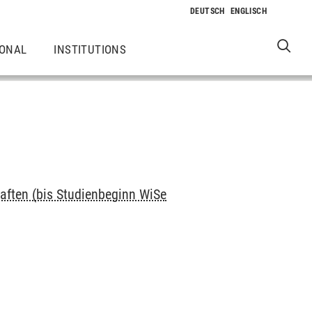
IONAL
INSTITUTIONS
aften (bis Studienbeginn WiSe