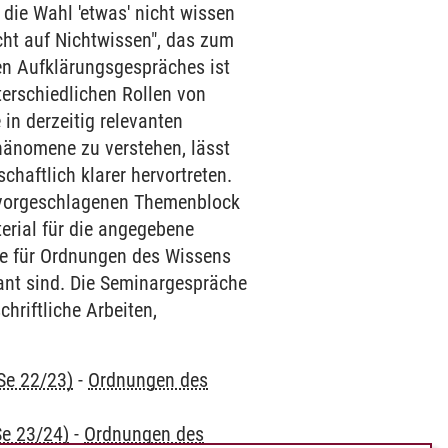
 die Wahl 'etwas' nicht wissen
echt auf Nichtwissen", das zum
den Aufklärungsgespräches ist
terschiedlichen Rollen von
in derzeitig relevanten
hänomene zu verstehen, lässt
haftlich klarer hervortreten.
n vorgeschlagenen Themenblock
erial für die angegebene
 die für Ordnungen des Wissens
ant sind. Die Seminargespräche
hriftliche Arbeiten,
Se 22/23)
-
Ordnungen des
Se 23/24)
-
Ordnungen des