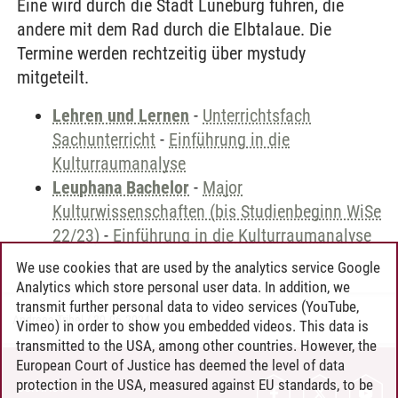
Eine wird durch die Stadt Lüneburg führen, die
andere mit dem Rad durch die Elbtalaue. Die
Termine werden rechtzeitig über mystudy
mitgeteilt.
Lehren und Lernen
-
Unterrichtsfach
Sachunterricht
-
Einführung in die
Kulturraumanalyse
Leuphana Bachelor
-
Major
Kulturwissenschaften (bis Studienbeginn WiSe
22/23)
-
Einführung in die Kulturraumanalyse
We use cookies that are used by the analytics service Google
Analytics which store personal user data. In addition, we
transmit further personal data to video services (YouTube,
Andreea Tribel
/
30.06.2024
Vimeo) in order to show you embedded videos. This data is
transmitted to the USA, among other countries. However, the
European Court of Justice has deemed the level of data
protection in the USA, measured against EU standards, to be
CONTACT