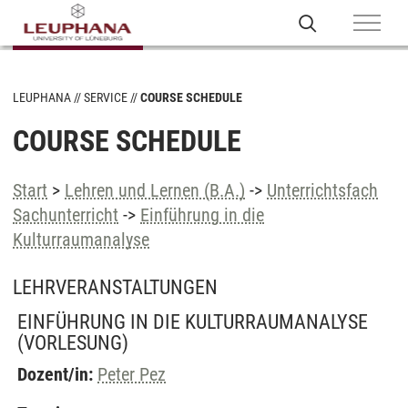
LEUPHANA
SERVICE
COURSE SCHEDULE
COURSE SCHEDULE
Start
>
Lehren und Lernen (B.A.)
->
Unterrichtsfach
Sachunterricht
->
Einführung in die
Kulturraumanalyse
LEHRVERANSTALTUNGEN
EINFÜHRUNG IN DIE KULTURRAUMANALYSE
(VORLESUNG)
Dozent/in:
Peter Pez