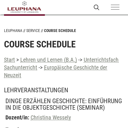
LEUPHANA
SERVICE
COURSE SCHEDULE
COURSE SCHEDULE
Start
>
Lehren und Lernen (B.A.)
->
Unterrichtsfach
Sachunterricht
->
Europäische Geschichte der
Neuzeit
LEHRVERANSTALTUNGEN
DINGE ERZÄHLEN GESCHICHTE: EINFÜHRUNG
IN DIE OBJEKTGESCHICHTE
(SEMINAR)
Dozent/in:
Christina Wessely