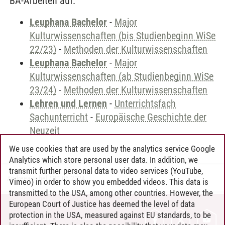
BA-Arbeiten auf.
Leuphana Bachelor
-
Major
Kulturwissenschaften (bis Studienbeginn WiSe
22/23)
-
Methoden der Kulturwissenschaften
Leuphana Bachelor
-
Major
Kulturwissenschaften (ab Studienbeginn WiSe
23/24)
-
Methoden der Kulturwissenschaften
Lehren und Lernen
-
Unterrichtsfach
Sachunterricht
-
Europäische Geschichte der
Neuzeit
We use cookies that are used by the analytics service Google
Analytics which store personal user data. In addition, we
transmit further personal data to video services (YouTube,
Andreea Tribel
/
30.06.2024
Vimeo) in order to show you embedded videos. This data is
transmitted to the USA, among other countries. However, the
European Court of Justice has deemed the level of data
protection in the USA, measured against EU standards, to be
CONTACT