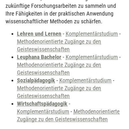
zukünftige Forschungsarbeiten zu sammeln und
Ihre Fähigkeiten in der praktischen Anwendung
wissenschaftlicher Methoden zu schärfen.
Lehren und Lernen
-
Komplementärstudium
-
Methodenorientierte Zugänge zu den
Geisteswissenschaften
Leuphana Bachelor
-
Komplementärstudium
-
Methodenorientierte Zugänge zu den
Geisteswissenschaften
Sozialpädagogik
-
Komplementärstudium
-
Methodenorientierte Zugänge zu den
Geisteswissenschaften
Wirtschaftspädagogik
-
Komplementärstudium
-
Methodenorientierte
Zugänge zu den Geisteswissenschaften