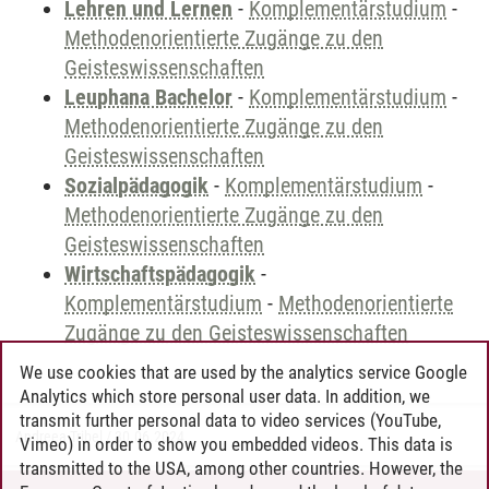
Lehren und Lernen
-
Komplementärstudium
-
Methodenorientierte Zugänge zu den
Geisteswissenschaften
Leuphana Bachelor
-
Komplementärstudium
-
Methodenorientierte Zugänge zu den
Geisteswissenschaften
Sozialpädagogik
-
Komplementärstudium
-
Methodenorientierte Zugänge zu den
Geisteswissenschaften
Wirtschaftspädagogik
-
Komplementärstudium
-
Methodenorientierte
Zugänge zu den Geisteswissenschaften
We use cookies that are used by the analytics service Google
Analytics which store personal user data. In addition, we
transmit further personal data to video services (YouTube,
Andreea Tribel
/
30.06.2024
Vimeo) in order to show you embedded videos. This data is
transmitted to the USA, among other countries. However, the