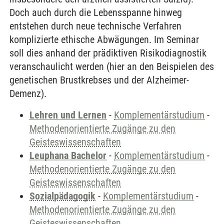
Doch auch durch die Lebensspanne hinweg
entstehen durch neue technische Verfahren
komplizierte ethische Abwägungen. Im Seminar
soll dies anhand der prädiktiven Risikodiagnostik
veranschaulicht werden (hier an den Beispielen des
genetischen Brustkrebses und der Alzheimer-
Demenz).
Lehren und Lernen
-
Komplementärstudium
-
Methodenorientierte Zugänge zu den
Geisteswissenschaften
Leuphana Bachelor
-
Komplementärstudium
-
Methodenorientierte Zugänge zu den
Geisteswissenschaften
Sozialpädagogik
-
Komplementärstudium
-
Methodenorientierte Zugänge zu den
Geisteswissenschaften