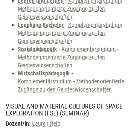
Lehren und Lernen
-
Komplementärstudium
-
Methodenorientierte Zugänge zu den
Geisteswissenschaften
Leuphana Bachelor
-
Komplementärstudium
-
Methodenorientierte Zugänge zu den
Geisteswissenschaften
Sozialpädagogik
-
Komplementärstudium
-
Methodenorientierte Zugänge zu den
Geisteswissenschaften
Wirtschaftspädagogik
-
Komplementärstudium
-
Methodenorientierte
Zugänge zu den Geisteswissenschaften
VISUAL AND MATERIAL CULTURES OF SPACE
EXPLORATION (FSL)
(SEMINAR)
Dozent/in:
Lauren Reid