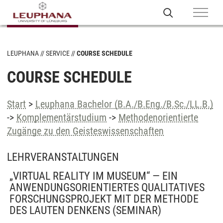
LEUPHANA
SERVICE
COURSE SCHEDULE
COURSE SCHEDULE
Start
>
Leuphana Bachelor (B.A./B.Eng./B.Sc./LL.B.)
->
Komplementärstudium
->
Methodenorientierte
Zugänge zu den Geisteswissenschaften
LEHRVERANSTALTUNGEN
„VIRTUAL REALITY IM MUSEUM“ — EIN
ANWENDUNGSORIENTIERTES QUALITATIVES
FORSCHUNGSPROJEKT MIT DER METHODE
DES LAUTEN DENKENS
(SEMINAR)