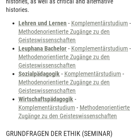
histories, as well as critical and alternative
histories.
Lehren und Lernen
-
Komplementärstudium
-
Methodenorientierte Zugänge zu den
Geisteswissenschaften
Leuphana Bachelor
-
Komplementärstudium
-
Methodenorientierte Zugänge zu den
Geisteswissenschaften
Sozialpädagogik
-
Komplementärstudium
-
Methodenorientierte Zugänge zu den
Geisteswissenschaften
Wirtschaftspädagogik
-
Komplementärstudium
-
Methodenorientierte
Zugänge zu den Geisteswissenschaften
GRUNDFRAGEN DER ETHIK
(SEMINAR)