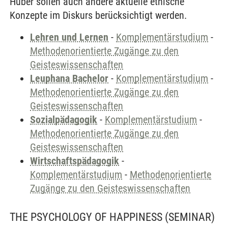
Huber sollen auch andere aktuelle ethische
Konzepte im Diskurs berücksichtigt werden.
Lehren und Lernen
-
Komplementärstudium
-
Methodenorientierte Zugänge zu den
Geisteswissenschaften
Leuphana Bachelor
-
Komplementärstudium
-
Methodenorientierte Zugänge zu den
Geisteswissenschaften
Sozialpädagogik
-
Komplementärstudium
-
Methodenorientierte Zugänge zu den
Geisteswissenschaften
Wirtschaftspädagogik
-
Komplementärstudium
-
Methodenorientierte
Zugänge zu den Geisteswissenschaften
THE PSYCHOLOGY OF HAPPINESS
(SEMINAR)