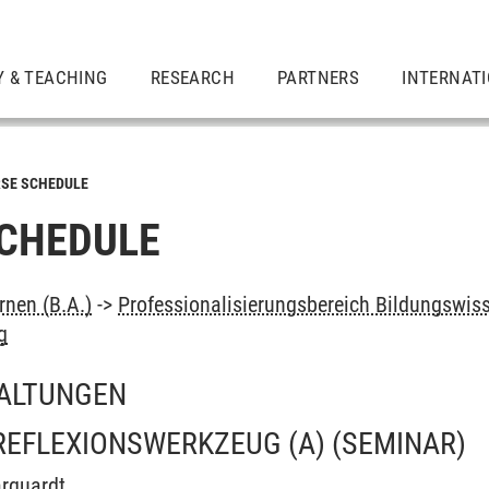
Y & TEACHING
RESEARCH
PARTNERS
INTERNAT
SE SCHEDULE
CHEDULE
rnen (B.A.)
->
Professionalisierungsbereich Bildungswis
g
ALTUNGEN
REFLEXIONSWERKZEUG (A)
(SEMINAR)
rquardt