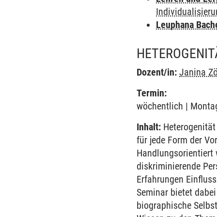
Individualisier
Leuphana Bach
HETEROGENITÄ
Dozent/in:
Janina Z
Termin:
wöchentlich | Montag
Inhalt:
Heterogenität
für jede Form der Vo
Handlungsorientiert 
diskriminierende Per
Erfahrungen Einflus
Seminar bietet dabe
biographische Selbst