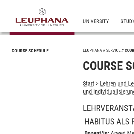
UNIVERSITY
STUD
LEUPHANA
SERVICE
COUR
COURSE SCHEDULE
COURSE S
Start
>
Lehren und Le
und Individualisierun
LEHRVERANST
HABITUS ALS 
Dozent/in:
Arwed Ma