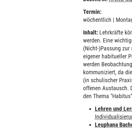
Termin:
wöchentlich | Montag
Inhalt:
Lehrkräfte kö
werden. Eine wichtig
(Nicht-)Passung zur 
eigener habitueller 
werden Beobachtungen
kommuniziert, da di
(in schulischer Pra
offenen Austausch. D
den Thema "Habitus" 
Lehren und Le
Individualisier
Leuphana Bach