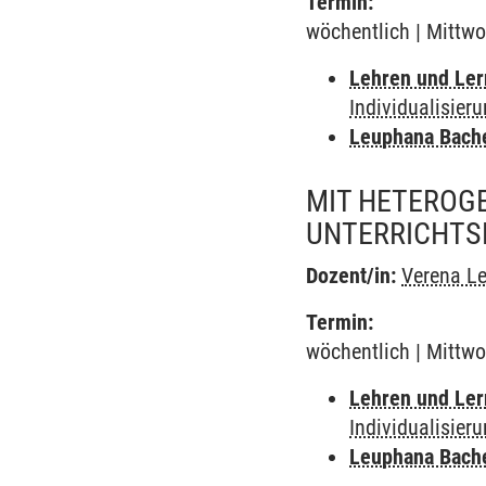
Termin:
wöchentlich | Mittwo
Lehren und Le
Individualisier
Leuphana Bach
MIT HETEROGE
UNTERRICHTS
Dozent/in:
Verena Le
Termin:
wöchentlich | Mittwo
Lehren und Le
Individualisier
Leuphana Bach