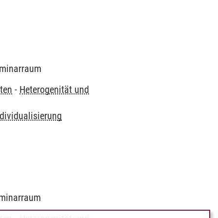
Seminarraum
ten
-
Heterogenität und
dividualisierung
Seminarraum