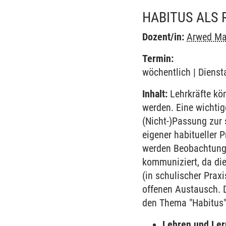
HABITUS ALS 
Dozent/in:
Arwed Ma
Termin:
wöchentlich | Dienst
Inhalt:
Lehrkräfte kö
werden. Eine wichtig
(Nicht-)Passung zur 
eigener habitueller 
werden Beobachtungen
kommuniziert, da di
(in schulischer Pra
offenen Austausch. D
den Thema "Habitus" 
Lehren und Le