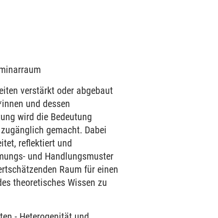
Seminarraum
eiten verstärkt oder abgebaut
r*innen und dessen
ltung wird die Bedeutung
n zugänglich gemacht. Dabei
et, reflektiert und
ehmungs- und Handlungsmuster
wertschätzenden Raum für einen
des theoretisches Wissen zu
ten
-
Heterogenität und