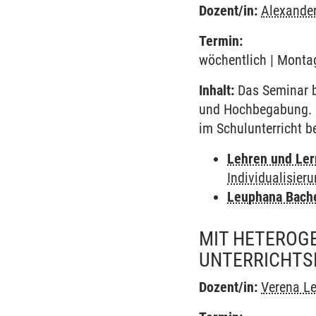
Dozent/in:
Alexande
Termin:
wöchentlich | Montag
Inhalt:
Das Seminar be
und Hochbegabung. 
im Schulunterricht be
Lehren und Le
Individualisier
Leuphana Bach
MIT HETEROGE
UNTERRICHTS
Dozent/in:
Verena Le