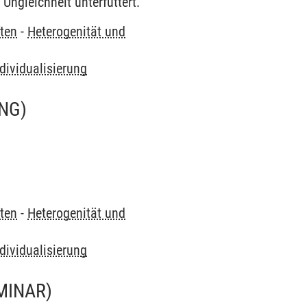
ngleichheit unterfüttert.
ten
-
Heterogenität und
dividualisierung
NG)
ten
-
Heterogenität und
dividualisierung
MINAR)