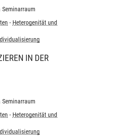
 a Seminarraum
ten
-
Heterogenität und
dividualisierung
IEREN IN DER
 a Seminarraum
ten
-
Heterogenität und
dividualisierung