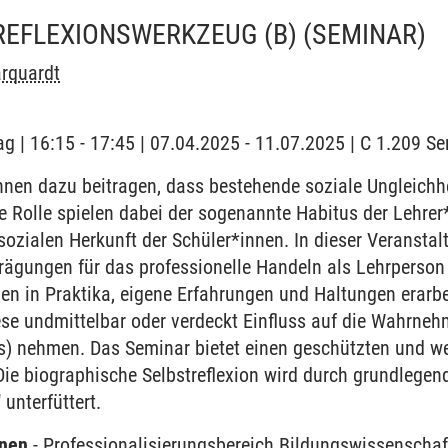
REFLEXIONSWERKZEUG (B)
(SEMINAR)
rquardt
ag | 16:15 - 17:45 | 07.04.2025 - 11.07.2025 | C 1.209 
nnen dazu beitragen, dass bestehende soziale Ungleichh
e Rolle spielen dabei der sogenannte Habitus der Lehre
sozialen Herkunft der Schüler*innen. In dieser Veransta
Prägungen für das professionelle Handeln als Lehrperso
 in Praktika, eigene Erfahrungen und Haltungen erarbeit
ese undmittelbar oder verdeckt Einfluss auf die Wahrn
xis) nehmen. Das Seminar bietet einen geschützten und 
ie biographische Selbstreflexion wird durch grundlegen
unterfüttert.
rnen
-
Professionalisierungsbereich Bildungswissenschaf