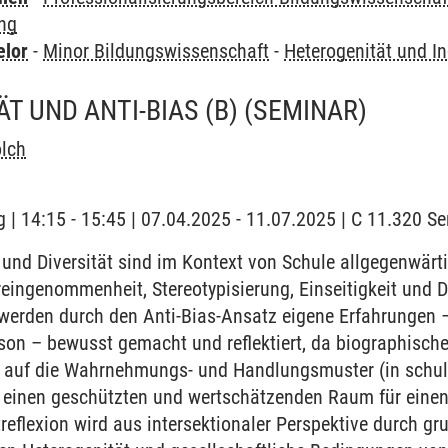
ung
elor
-
Minor Bildungswissenschaft
-
Heterogenität und In
T UND ANTI-BIAS (B)
(SEMINAR)
ölch
 | 14:15 - 15:45 | 07.04.2025 - 11.07.2025 | C 11.320 
 und Diversität sind im Kontext von Schule allgegenwär
reingenommenheit, Stereotypisierung, Einseitigkeit und D
werden durch den Anti-Bias-Ansatz eigene Erfahrungen – 
son – bewusst gemacht und reflektiert, da biographisch
s auf die Wahrnehmungs- und Handlungsmuster (in schul
i einen geschützten und wertschätzenden Raum für einen
reflexion wird aus intersektionaler Perspektive durch g