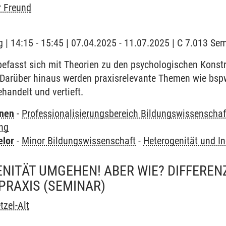
r Freund
 | 14:15 - 15:45 | 07.04.2025 - 11.07.2025 | C 7.013 S
fasst sich mit Theorien zu den psychologischen Konstruk
Darüber hinaus werden praxisrelevante Themen wie bs
handelt und vertieft.
rnen
-
Professionalisierungsbereich Bildungswissenschaf
ung
elor
-
Minor Bildungswissenschaft
-
Heterogenität und In
NITÄT UMGEHEN! ABER WIE? DIFFERENZ
PRAXIS
(SEMINAR)
tzel-Alt