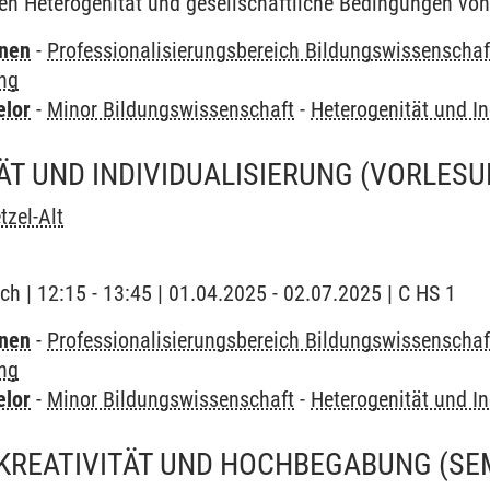
 Heterogenität und gesellschaftliche Bedingungen von U
rnen
-
Professionalisierungsbereich Bildungswissenschaf
ung
elor
-
Minor Bildungswissenschaft
-
Heterogenität und In
T UND INDIVIDUALISIERUNG
(VORLESU
tzel-Alt
ch | 12:15 - 13:45 | 01.04.2025 - 02.07.2025 | C HS 1
rnen
-
Professionalisierungsbereich Bildungswissenschaf
ung
elor
-
Minor Bildungswissenschaft
-
Heterogenität und In
 KREATIVITÄT UND HOCHBEGABUNG
(SE