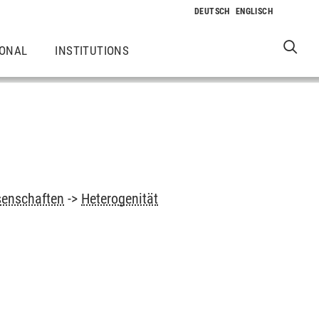
IONAL
INSTITUTIONS
senschaften
->
Heterogenität