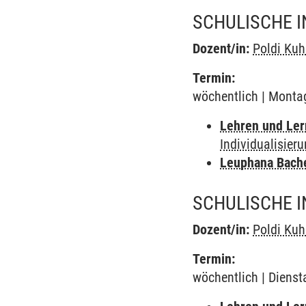
SCHULISCHE I
Dozent/in:
Poldi Kuh
Termin:
wöchentlich | Montag
Lehren und Le
Individualisier
Leuphana Bach
SCHULISCHE I
Dozent/in:
Poldi Kuh
Termin:
wöchentlich | Dienst