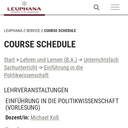
LEUPHANA
SERVICE
COURSE SCHEDULE
COURSE SCHEDULE
Start
>
Lehren und Lernen (B.A.)
->
Unterrichtsfach
Sachunterricht
->
Einführung in die
Politikwissenschaft
LEHRVERANSTALTUNGEN
EINFÜHRUNG IN DIE POLITIKWISSENSCHAFT
(VORLESUNG)
Dozent/in:
Michael Koß