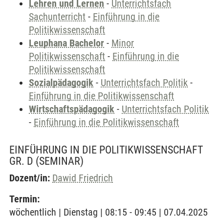
Lehren und Lernen
-
Unterrichtsfach
Sachunterricht
-
Einführung in die
Politikwissenschaft
Leuphana Bachelor
-
Minor
Politikwissenschaft
-
Einführung in die
Politikwissenschaft
Sozialpädagogik
-
Unterrichtsfach Politik
-
Einführung in die Politikwissenschaft
Wirtschaftspädagogik
-
Unterrichtsfach Politik
-
Einführung in die Politikwissenschaft
EINFÜHRUNG IN DIE POLITIKWISSENSCHAFT
GR. D
(SEMINAR)
Dozent/in:
Dawid Friedrich
Termin:
wöchentlich | Dienstag | 08:15 - 09:45 | 07.04.2025