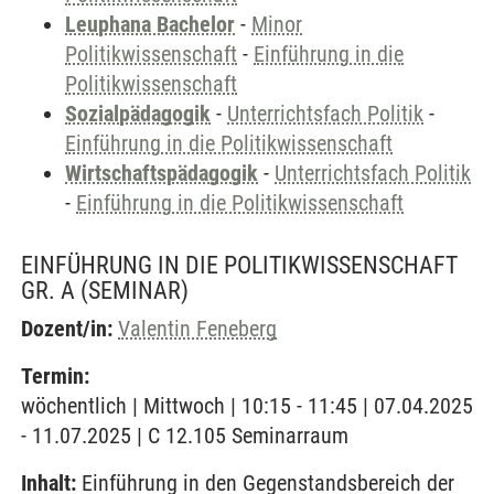
Leuphana Bachelor
-
Minor
Politikwissenschaft
-
Einführung in die
Politikwissenschaft
Sozialpädagogik
-
Unterrichtsfach Politik
-
Einführung in die Politikwissenschaft
Wirtschaftspädagogik
-
Unterrichtsfach Politik
-
Einführung in die Politikwissenschaft
EINFÜHRUNG IN DIE POLITIKWISSENSCHAFT
GR. A
(SEMINAR)
Dozent/in:
Valentin Feneberg
Termin:
wöchentlich | Mittwoch | 10:15 - 11:45 | 07.04.2025
- 11.07.2025 | C 12.105 Seminarraum
Inhalt:
Einführung in den Gegenstandsbereich der