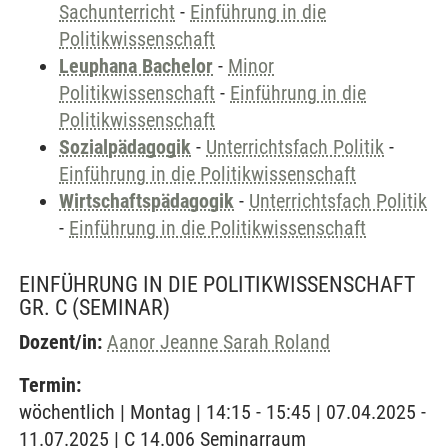
Sachunterricht
-
Einführung in die
Politikwissenschaft
Leuphana Bachelor
-
Minor
Politikwissenschaft
-
Einführung in die
Politikwissenschaft
Sozialpädagogik
-
Unterrichtsfach Politik
-
Einführung in die Politikwissenschaft
Wirtschaftspädagogik
-
Unterrichtsfach Politik
-
Einführung in die Politikwissenschaft
EINFÜHRUNG IN DIE POLITIKWISSENSCHAFT
GR. C
(SEMINAR)
Dozent/in:
Aanor Jeanne Sarah Roland
Termin:
wöchentlich | Montag | 14:15 - 15:45 | 07.04.2025 -
11.07.2025 | C 14.006 Seminarraum