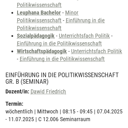
Politikwissenschaft
Leuphana Bachelor
-
Minor
Politikwissenschaft
-
Einführung in die
Politikwissenschaft
Sozialpädagogik
-
Unterrichtsfach Politik
-
Einführung in die Politikwissenschaft
Wirtschaftspädagogik
-
Unterrichtsfach Politik
-
Einführung in die Politikwissenschaft
EINFÜHRUNG IN DIE POLITIKWISSENSCHAFT
GR. B
(SEMINAR)
Dozent/in:
Dawid Friedrich
Termin:
wöchentlich | Mittwoch | 08:15 - 09:45 | 07.04.2025
- 11.07.2025 | C 12.006 Seminarraum