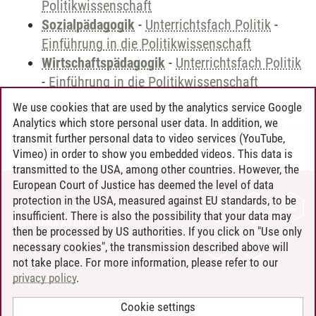
Politikwissenschaft
Sozialpädagogik
-
Unterrichtsfach Politik
-
Einführung in die Politikwissenschaft
Wirtschaftspädagogik
-
Unterrichtsfach Politik
-
Einführung in die Politikwissenschaft
We use cookies that are used by the analytics service Google
Analytics which store personal user data. In addition, we
transmit further personal data to video services (YouTube,
Andreea Tribel
/
30.06.2024
Vimeo) in order to show you embedded videos. This data is
transmitted to the USA, among other countries. However, the
European Court of Justice has deemed the level of data
protection in the USA, measured against EU standards, to be
CONTACT
insufficient. There is also the possibility that your data may
LEUPHANA AS EMPLOYER
then be processed by US authorities. If you click on "Use only
INTRANET
necessary cookies", the transmission described above will
not take place. For more information, please refer to our
SITE NOTICE
privacy policy
.
PRIVACY POLICY
ACCESSIBILITY
Cookie settings