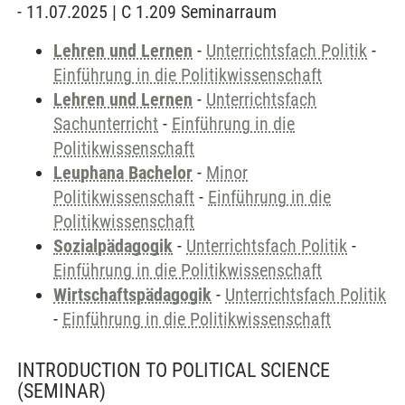
- 11.07.2025 | C 1.209 Seminarraum
Lehren und Lernen
-
Unterrichtsfach Politik
-
Einführung in die Politikwissenschaft
Lehren und Lernen
-
Unterrichtsfach
Sachunterricht
-
Einführung in die
Politikwissenschaft
Leuphana Bachelor
-
Minor
Politikwissenschaft
-
Einführung in die
Politikwissenschaft
Sozialpädagogik
-
Unterrichtsfach Politik
-
Einführung in die Politikwissenschaft
Wirtschaftspädagogik
-
Unterrichtsfach Politik
-
Einführung in die Politikwissenschaft
INTRODUCTION TO POLITICAL SCIENCE
(SEMINAR)