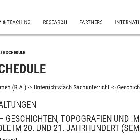
Y & TEACHING
RESEARCH
PARTNERS
INTERNAT
SE SCHEDULE
CHEDULE
rnen (B.A.)
->
Unterrichtsfach Sachunterricht
->
Geschicht
ALTUNGEN
– GESCHICHTEN, TOPOGRAFIEN UND IM
E IM 20. UND 21. JAHRHUNDERT
(SEM