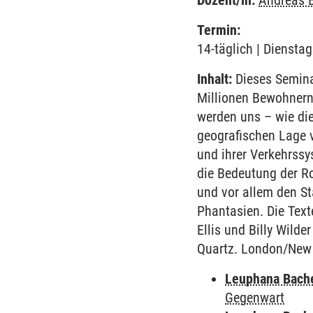
Dozent/in:
Andreas 
Termin:
14-täglich | Diensta
Inhalt:
Dieses Seminar
Millionen Bewohnern, 
werden uns – wie di
geografischen Lage 
und ihrer Verkehrssy
die Bedeutung der Ro
und vor allem den S
Phantasien. Die Text
Ellis und Billy Wild
Quartz. London/New 
Leuphana Bach
Gegenwart