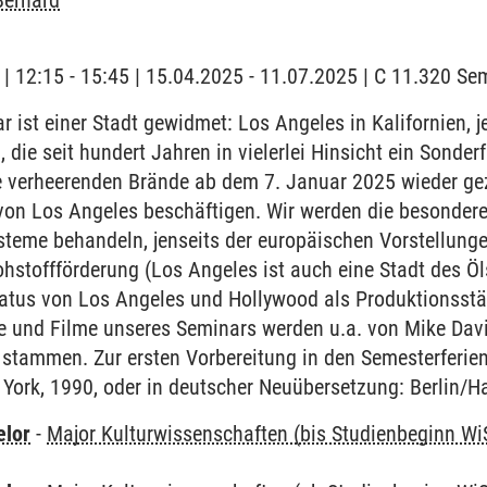
Bernard
g | 12:15 - 15:45 | 15.04.2025 - 11.07.2025 | C 11.320 S
 ist einer Stadt gewidmet: Los Angeles in Kalifornien, 
die seit hundert Jahren in vielerlei Hinsicht ein Sonder
e verheerenden Brände ab dem 7. Januar 2025 wieder gez
von Los Angeles beschäftigen. Wir werden die besondere
steme behandeln, jenseits der europäischen Vorstellunge
hstoffförderung (Los Angeles ist auch eine Stadt des Öls)
tatus von Los Angeles und Hollywood als Produktionsstä
e und Filme unseres Seminars werden u.a. von Mike Davi
er stammen. Zur ersten Vorbereitung in den Semesterferien
York, 1990, oder in deutscher Neuübersetzung: Berlin/H
elor
-
Major Kulturwissenschaften (bis Studienbeginn Wi