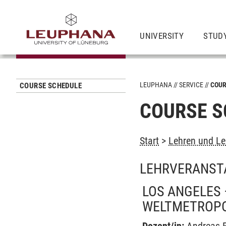
UNIVERSITY
STUD
LEUPHANA
SERVICE
COUR
COURSE SCHEDULE
COURSE S
Start
>
Lehren und Le
LEHRVERANST
LOS ANGELES 
WELTMETROPOL