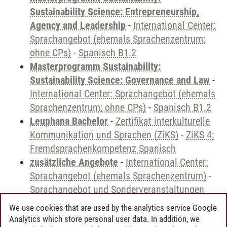
Sustainability Science: Entrepreneurship,
Agency and Leadership
-
International Center:
Sprachangebot (ehemals Sprachenzentrum;
ohne CPs)
-
Spanisch B1.2
Masterprogramm Sustainability:
Sustainability Science: Governance and Law
-
International Center: Sprachangebot (ehemals
Sprachenzentrum; ohne CPs)
-
Spanisch B1.2
Leuphana Bachelor
-
Zertifikat interkulturelle
Kommunikation und Sprachen (ZiKS)
-
ZiKS 4:
Fremdsprachenkompetenz Spanisch
zusätzliche Angebote
-
International Center:
Sprachangebot (ehemals Sprachenzentrum)
-
Sprachangebot und Sonderveranstaltungen
We use cookies that are used by the analytics service Google
Analytics which store personal user data. In addition, we