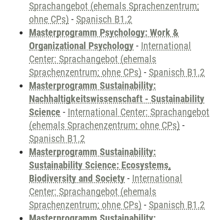
Sprachangebot (ehemals Sprachenzentrum;
ohne CPs)
-
Spanisch B1.2
Masterprogramm Psychology: Work &
Organizational Psychology
-
International
Center: Sprachangebot (ehemals
Sprachenzentrum; ohne CPs)
-
Spanisch B1.2
Masterprogramm Sustainability:
Nachhaltigkeitswissenschaft - Sustainability
Science
-
International Center: Sprachangebot
(ehemals Sprachenzentrum; ohne CPs)
-
Spanisch B1.2
Masterprogramm Sustainability:
Sustainability Science: Ecosystems,
Biodiversity and Society
-
International
Center: Sprachangebot (ehemals
Sprachenzentrum; ohne CPs)
-
Spanisch B1.2
Masterprogramm Sustainability: