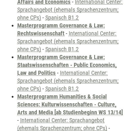
Affairs and Economics
-
International Center:
Sprachangebot (ehemals Sprachenzentrum;
ohne CPs)
-
Spanisch B1.2
Masterprogramm Governance & Law:
Rechtswissenschaft
-
International Center:
Sprachangebot (ehemals Sprachenzentrum;
ohne CPs)
-
Spanisch B1.2
Masterprogramm Governance & Law:
Staatswissenschaften - Public Economics,
Law and Politics
-
International Center:
Sprachangebot (ehemals Sprachenzentrum;
ohne CPs)
-
Spanisch B1.2
Masterprogramm Humanities & Social
Sciences: Kulturwissenschaften - Culture,
Arts and Media [ab Studienbeginn WS 13/14]
-
International Center: Sprachangebot
(ehemals Sprachenzentrum; ohne CPs)
-