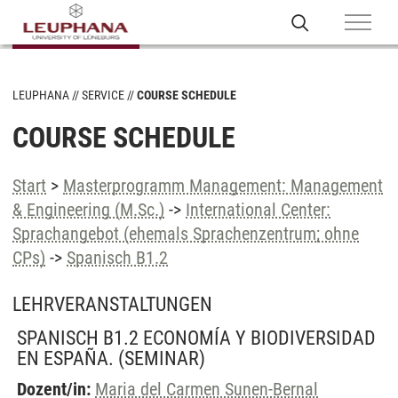
LEUPHANA
SERVICE
COURSE SCHEDULE
COURSE SCHEDULE
Start
>
Masterprogramm Management: Management
& Engineering (M.Sc.)
->
International Center:
Sprachangebot (ehemals Sprachenzentrum; ohne
CPs)
->
Spanisch B1.2
LEHRVERANSTALTUNGEN
SPANISCH B1.2 ECONOMÍA Y BIODIVERSIDAD
EN ESPAÑA.
(SEMINAR)
Dozent/in:
Maria del Carmen Sunen-Bernal