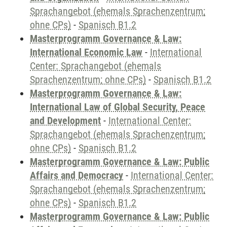
Sprachangebot (ehemals Sprachenzentrum;
ohne CPs)
-
Spanisch B1.2
Masterprogramm Governance & Law:
International Economic Law
-
International
Center: Sprachangebot (ehemals
Sprachenzentrum; ohne CPs)
-
Spanisch B1.2
Masterprogramm Governance & Law:
International Law of Global Security, Peace
and Development
-
International Center:
Sprachangebot (ehemals Sprachenzentrum;
ohne CPs)
-
Spanisch B1.2
Masterprogramm Governance & Law: Public
Affairs and Democracy
-
International Center:
Sprachangebot (ehemals Sprachenzentrum;
ohne CPs)
-
Spanisch B1.2
Masterprogramm Governance & Law: Public