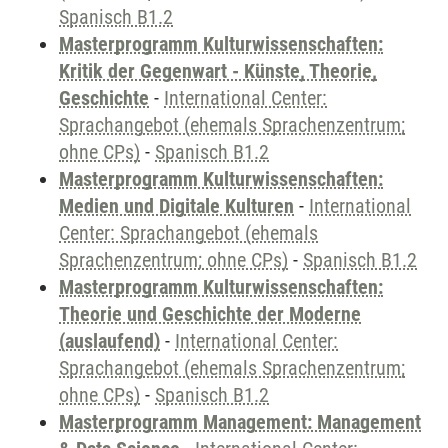
Spanisch B1.2
Masterprogramm Kulturwissenschaften:
Kritik der Gegenwart - Künste, Theorie,
Geschichte
-
International Center:
Sprachangebot (ehemals Sprachenzentrum;
ohne CPs)
-
Spanisch B1.2
Masterprogramm Kulturwissenschaften:
Medien und Digitale Kulturen
-
International
Center: Sprachangebot (ehemals
Sprachenzentrum; ohne CPs)
-
Spanisch B1.2
Masterprogramm Kulturwissenschaften:
Theorie und Geschichte der Moderne
(auslaufend)
-
International Center:
Sprachangebot (ehemals Sprachenzentrum;
ohne CPs)
-
Spanisch B1.2
Masterprogramm Management: Management