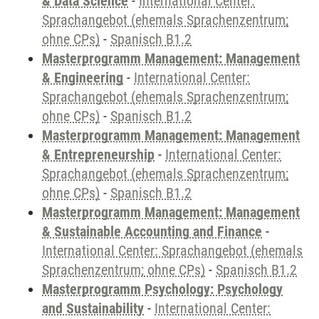
& Data Science
-
International Center:
Sprachangebot (ehemals Sprachenzentrum;
ohne CPs)
-
Spanisch B1.2
Masterprogramm Management: Management
& Engineering
-
International Center:
Sprachangebot (ehemals Sprachenzentrum;
ohne CPs)
-
Spanisch B1.2
Masterprogramm Management: Management
& Entrepreneurship
-
International Center:
Sprachangebot (ehemals Sprachenzentrum;
ohne CPs)
-
Spanisch B1.2
Masterprogramm Management: Management
& Sustainable Accounting and Finance
-
International Center: Sprachangebot (ehemals
Sprachenzentrum; ohne CPs)
-
Spanisch B1.2
Masterprogramm Psychology: Psychology
and Sustainability
-
International Center: