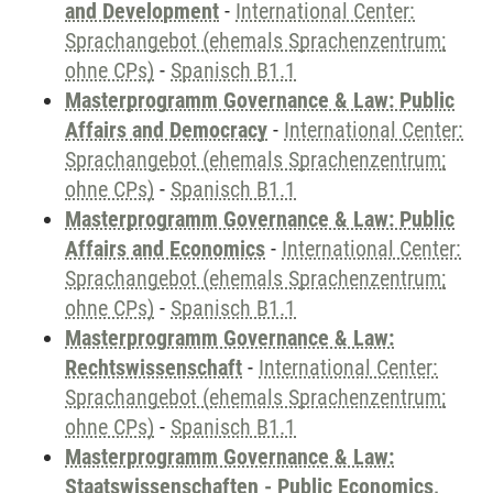
and Development
-
International Center:
Sprachangebot (ehemals Sprachenzentrum;
ohne CPs)
-
Spanisch B1.1
Masterprogramm Governance & Law: Public
Affairs and Democracy
-
International Center:
Sprachangebot (ehemals Sprachenzentrum;
ohne CPs)
-
Spanisch B1.1
Masterprogramm Governance & Law: Public
Affairs and Economics
-
International Center:
Sprachangebot (ehemals Sprachenzentrum;
ohne CPs)
-
Spanisch B1.1
Masterprogramm Governance & Law:
Rechtswissenschaft
-
International Center:
Sprachangebot (ehemals Sprachenzentrum;
ohne CPs)
-
Spanisch B1.1
Masterprogramm Governance & Law:
Staatswissenschaften - Public Economics,