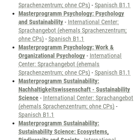
Sprachenzentrum; ohne CPs)
-
Spanisch B1.1
Masterprogramm Psychology: Psychology
and Sustainability
-
International Center:
Sprachangebot (ehemals Sprachenzentrum;
ohne CPs)
-
Spanisch B1.1
Masterprogramm Psychology: Work &
Organizational Psychology
-
International
Center: Sprachangebot (ehemals
Sprachenzentrum; ohne CPs)
-
Spanisch B1.1
Masterprogramm Sustainability:
Nachhaltigkeitswissenschaft - Sustainability
Science
-
International Center: Sprachangebot
(ehemals Sprachenzentrum; ohne CPs)
-
Spanisch B1.1
Masterprogramm Sustainability:
Sustainability Science: Ecosystems,