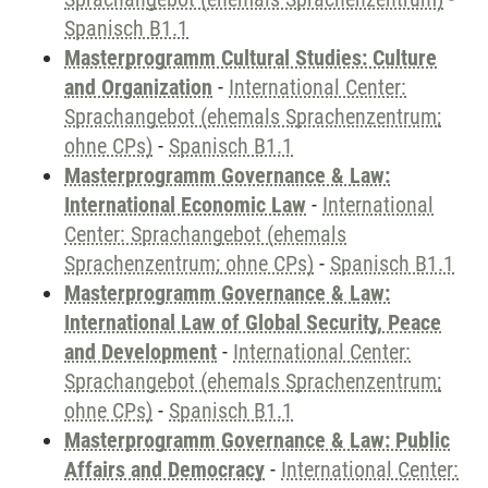
Spanisch B1.1
Masterprogramm Cultural Studies: Culture
and Organization
-
International Center:
Sprachangebot (ehemals Sprachenzentrum;
ohne CPs)
-
Spanisch B1.1
Masterprogramm Governance & Law:
International Economic Law
-
International
Center: Sprachangebot (ehemals
Sprachenzentrum; ohne CPs)
-
Spanisch B1.1
Masterprogramm Governance & Law:
International Law of Global Security, Peace
and Development
-
International Center:
Sprachangebot (ehemals Sprachenzentrum;
ohne CPs)
-
Spanisch B1.1
Masterprogramm Governance & Law: Public
Affairs and Democracy
-
International Center: