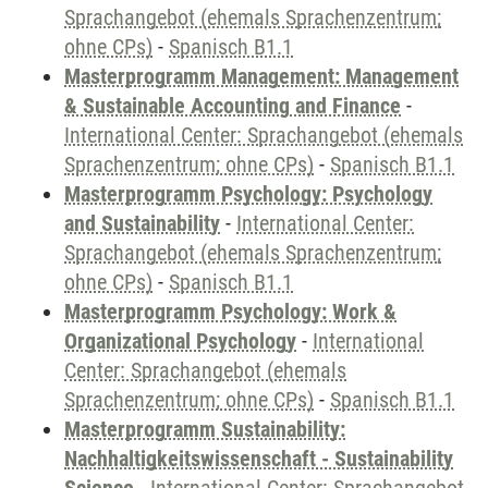
Sprachangebot (ehemals Sprachenzentrum;
ohne CPs)
-
Spanisch B1.1
Masterprogramm Management: Management
& Sustainable Accounting and Finance
-
International Center: Sprachangebot (ehemals
Sprachenzentrum; ohne CPs)
-
Spanisch B1.1
Masterprogramm Psychology: Psychology
and Sustainability
-
International Center:
Sprachangebot (ehemals Sprachenzentrum;
ohne CPs)
-
Spanisch B1.1
Masterprogramm Psychology: Work &
Organizational Psychology
-
International
Center: Sprachangebot (ehemals
Sprachenzentrum; ohne CPs)
-
Spanisch B1.1
Masterprogramm Sustainability:
Nachhaltigkeitswissenschaft - Sustainability