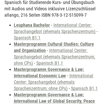
Spanisch für Studierende Kurs- und Übungsbuch
mit Audios und Videos inklusive Lizenzschlüssel
allango, 216 Seiten ISBN 978-3-12-515099-7
Leuphana Bachelor
-
International Center:
Sprachangebot (ehemals Sprachenzentrum)
-
Spanisch B1.1
Masterprogramm Cultural Studies: Culture
and Organization
-
International Center:
Sprachangebot (ehemals Sprachenzentrum;
ohne CPs)
-
Spanisch B1.1
Masterprogramm Governance & Law:
International Economic Law
-
International
Center: Sprachangebot (ehemals
Sprachenzentrum; ohne CPs)
-
Spanisch B1.1
Masterprogramm Governance & Law:
International Law of Global Security, Peace