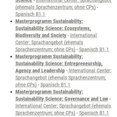
Science
-
International Center: Sprachangebot
(ehemals Sprachenzentrum; ohne CPs)
-
Spanisch B1.1
Masterprogramm Sustainability:
Sustainability Science: Ecosystems,
Biodiversity and Society
-
International
Center: Sprachangebot (ehemals
Sprachenzentrum; ohne CPs)
-
Spanisch B1.1
Masterprogramm Sustainability:
Sustainability Science: Entrepreneurship,
Agency and Leadership
-
International Center:
Sprachangebot (ehemals Sprachenzentrum;
ohne CPs)
-
Spanisch B1.1
Masterprogramm Sustainability:
Sustainability Science: Governance and Law
-
International Center: Sprachangebot (ehemals
Sprachenzentrum; ohne CPs)
-
Spanisch B1.1