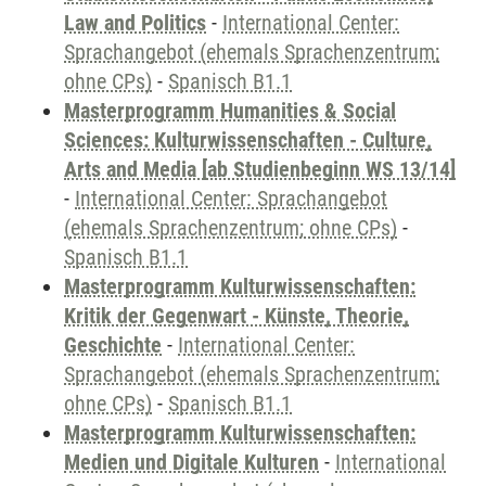
Law and Politics
-
International Center:
Sprachangebot (ehemals Sprachenzentrum;
ohne CPs)
-
Spanisch B1.1
Masterprogramm Humanities & Social
Sciences: Kulturwissenschaften - Culture,
Arts and Media [ab Studienbeginn WS 13/14]
-
International Center: Sprachangebot
(ehemals Sprachenzentrum; ohne CPs)
-
Spanisch B1.1
Masterprogramm Kulturwissenschaften:
Kritik der Gegenwart - Künste, Theorie,
Geschichte
-
International Center:
Sprachangebot (ehemals Sprachenzentrum;
ohne CPs)
-
Spanisch B1.1
Masterprogramm Kulturwissenschaften:
Medien und Digitale Kulturen
-
International