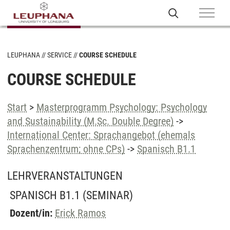
LEUPHANA
SERVICE
COURSE SCHEDULE
COURSE SCHEDULE
Start
>
Masterprogramm Psychology: Psychology
and Sustainability (M.Sc. Double Degree)
->
International Center: Sprachangebot (ehemals
Sprachenzentrum; ohne CPs)
->
Spanisch B1.1
LEHRVERANSTALTUNGEN
SPANISCH B1.1
(SEMINAR)
Dozent/in:
Erick Ramos