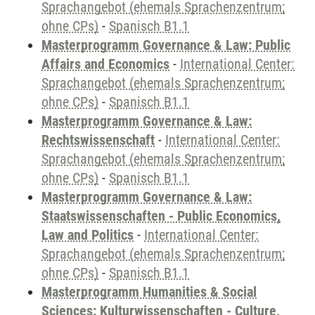
Sprachangebot (ehemals Sprachenzentrum;
ohne CPs)
-
Spanisch B1.1
Masterprogramm Governance & Law: Public
Affairs and Economics
-
International Center:
Sprachangebot (ehemals Sprachenzentrum;
ohne CPs)
-
Spanisch B1.1
Masterprogramm Governance & Law:
Rechtswissenschaft
-
International Center:
Sprachangebot (ehemals Sprachenzentrum;
ohne CPs)
-
Spanisch B1.1
Masterprogramm Governance & Law:
Staatswissenschaften - Public Economics,
Law and Politics
-
International Center:
Sprachangebot (ehemals Sprachenzentrum;
ohne CPs)
-
Spanisch B1.1
Masterprogramm Humanities & Social
Sciences: Kulturwissenschaften - Culture,