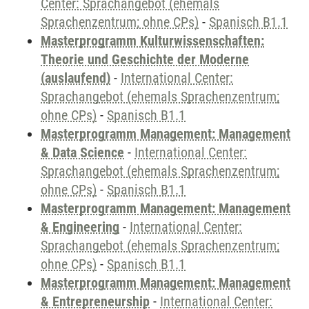
Center: Sprachangebot (ehemals
Sprachenzentrum; ohne CPs)
-
Spanisch B1.1
Masterprogramm Kulturwissenschaften:
Theorie und Geschichte der Moderne
(auslaufend)
-
International Center:
Sprachangebot (ehemals Sprachenzentrum;
ohne CPs)
-
Spanisch B1.1
Masterprogramm Management: Management
& Data Science
-
International Center:
Sprachangebot (ehemals Sprachenzentrum;
ohne CPs)
-
Spanisch B1.1
Masterprogramm Management: Management
& Engineering
-
International Center:
Sprachangebot (ehemals Sprachenzentrum;
ohne CPs)
-
Spanisch B1.1
Masterprogramm Management: Management
& Entrepreneurship
-
International Center: