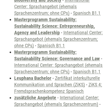
Biodiversity and Society
-
International
Center: Sprachangebot (ehemals
Sprachenzentrum; ohne CPs)
-
Spanisch B1.1
Masterprogramm Sustainability:
Sustainability Science: Entrepreneurship,
Agency and Leadership
-
International Center:
Sprachangebot (ehemals Sprachenzentrum;
ohne CPs)
-
Spanisch B1.1
Masterprogramm Sustainability:
Sustainability Science: Governance and Law
-
International Center: Sprachangebot (ehemals
Sprachenzentrum; ohne CPs)
-
Spanisch B1.1
Leuphana Bachelor
-
Zertifikat interkulturelle
Kommunikation und Sprachen (ZiKS)
-
ZiKS 4:
Fremdsprachenkompetenz Spanisch
zusätzliche Angebote
-
International Center:
Sprachangebot (ehemals Sprachenzentrum)
-