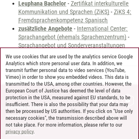
Leuphana Bachelor
-
Zertifikat interkulturelle
Kommunikation und Sprachen (ZiKS)
-
ZiKS 4:
Fremdsprachenkompetenz Spanisch
zusätzliche Angebote
-
International Center:
Sprachangebot (ehemals Sprachenzentrum)
-
Sprachangebot und Sonderveranstaltungen
We use cookies that are used by the analytics service Google
Analytics which store personal user data. In addition, we
transmit further personal data to video services (YouTube,
Andreea Tribel
/
30.06.2024
Vimeo) in order to show you embedded videos. This data is
transmitted to the USA, among other countries. However, the
European Court of Justice has deemed the level of data
protection in the USA, measured against EU standards, to be
CONTACT
insufficient. There is also the possibility that your data may
LEUPHANA AS EMPLOYER
then be processed by US authorities. If you click on "Use only
INTRANET
necessary cookies", the transmission described above will
not take place. For more information, please refer to our
SITE NOTICE
privacy policy
.
PRIVACY POLICY