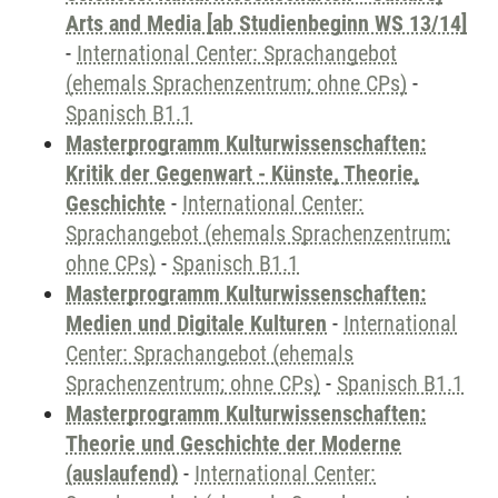
Arts and Media [ab Studienbeginn WS 13/14]
-
International Center: Sprachangebot
(ehemals Sprachenzentrum; ohne CPs)
-
Spanisch B1.1
Masterprogramm Kulturwissenschaften:
Kritik der Gegenwart - Künste, Theorie,
Geschichte
-
International Center:
Sprachangebot (ehemals Sprachenzentrum;
ohne CPs)
-
Spanisch B1.1
Masterprogramm Kulturwissenschaften:
Medien und Digitale Kulturen
-
International
Center: Sprachangebot (ehemals
Sprachenzentrum; ohne CPs)
-
Spanisch B1.1
Masterprogramm Kulturwissenschaften:
Theorie und Geschichte der Moderne
(auslaufend)
-
International Center: