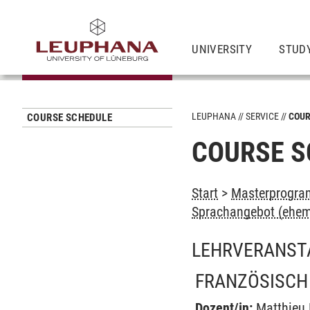
UNIVERSITY
STUD
LEUPHANA
SERVICE
COUR
COURSE SCHEDULE
COURSE S
Start
>
Masterprogram
Sprachangebot (ehem
LEHRVERANST
FRANZÖSISCH 
Dozent/in:
Matthieu 