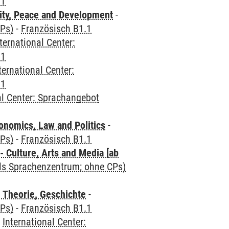
.1
ity, Peace and Development
-
CPs)
-
Französisch B1.1
ternational Center:
.1
ternational Center:
.1
al Center: Sprachangebot
nomics, Law and Politics
-
CPs)
-
Französisch B1.1
 Culture, Arts and Media [ab
als Sprachenzentrum; ohne CPs)
 Theorie, Geschichte
-
CPs)
-
Französisch B1.1
-
International Center: