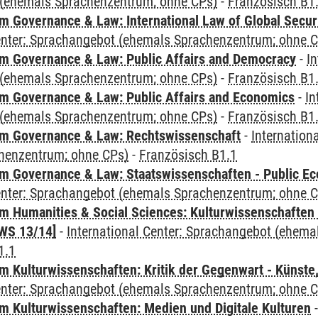
(ehemals Sprachenzentrum; ohne CPs)
-
Französisch B1
 Governance & Law: International Law of Global Secur
Center: Sprachangebot (ehemals Sprachenzentrum; ohne 
 Governance & Law: Public Affairs and Democracy
-
In
(ehemals Sprachenzentrum; ohne CPs)
-
Französisch B1
 Governance & Law: Public Affairs and Economics
-
In
(ehemals Sprachenzentrum; ohne CPs)
-
Französisch B1
m Governance & Law: Rechtswissenschaft
-
Internation
henzentrum; ohne CPs)
-
Französisch B1.1
 Governance & Law: Staatswissenschaften - Public Eco
Center: Sprachangebot (ehemals Sprachenzentrum; ohne 
 Humanities & Social Sciences: Kulturwissenschaften -
WS 13/14]
-
International Center: Sprachangebot (ehem
1.1
 Kulturwissenschaften: Kritik der Gegenwart - Künste,
Center: Sprachangebot (ehemals Sprachenzentrum; ohne 
 Kulturwissenschaften: Medien und Digitale Kulturen