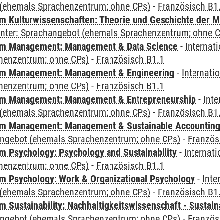
(ehemals Sprachenzentrum; ohne CPs)
-
Französisch B1
 Kulturwissenschaften: Theorie und Geschichte der M
Center: Sprachangebot (ehemals Sprachenzentrum; ohne 
m Management: Management & Data Science
-
Internat
henzentrum; ohne CPs)
-
Französisch B1.1
m Management: Management & Engineering
-
Internati
henzentrum; ohne CPs)
-
Französisch B1.1
m Management: Management & Entrepreneurship
-
Inte
(ehemals Sprachenzentrum; ohne CPs)
-
Französisch B1
m Management: Management & Sustainable Accounting
angebot (ehemals Sprachenzentrum; ohne CPs)
-
Französ
 Psychology: Psychology and Sustainability
-
Internat
henzentrum; ohne CPs)
-
Französisch B1.1
 Psychology: Work & Organizational Psychology
-
Inte
(ehemals Sprachenzentrum; ohne CPs)
-
Französisch B1
Sustainability: Nachhaltigkeitswissenschaft - Sustaina
angebot (ehemals Sprachenzentrum; ohne CPs)
-
Französ