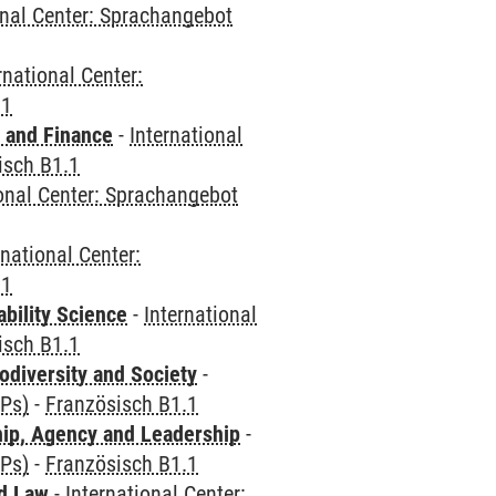
onal Center: Sprachangebot
rnational Center:
.1
 and Finance
-
International
isch B1.1
ional Center: Sprachangebot
rnational Center:
.1
bility Science
-
International
isch B1.1
odiversity and Society
-
CPs)
-
Französisch B1.1
hip, Agency and Leadership
-
CPs)
-
Französisch B1.1
nd Law
-
International Center: