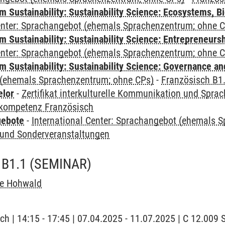
Sustainability: Sustainability Science: Ecosystems, Bi
Center: Sprachangebot (ehemals Sprachenzentrum; ohne 
 Sustainability: Sustainability Science: Entrepreneurs
Center: Sprachangebot (ehemals Sprachenzentrum; ohne 
 Sustainability: Sustainability Science: Governance a
(ehemals Sprachenzentrum; ohne CPs)
-
Französisch B1
elor
-
Zertifikat interkulturelle Kommunikation und Sprac
kompetenz Französisch
gebote
-
International Center: Sprachangebot (ehemals 
und Sonderveranstaltungen
B1.1
(SEMINAR)
he Hohwald
ch | 14:15 - 17:45 | 07.04.2025 - 11.07.2025 | C 12.00