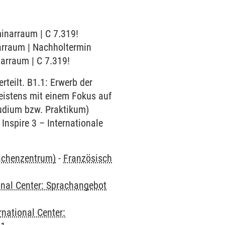
minarraum | C 7.319!
narraum | Nachholtermin
narraum | C 7.319!
teilt. B1.1: Erwerb der
eistens mit einem Fokus auf
tudium bzw. Praktikum)
Inspire 3 – Internationale
rachenzentrum)
-
Französisch
onal Center: Sprachangebot
rnational Center: