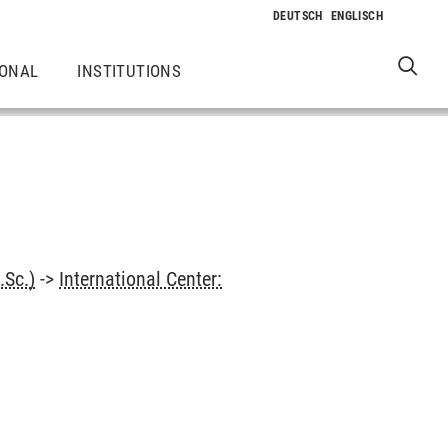
IONAL
INSTITUTIONS
.Sc.)
->
International Center: