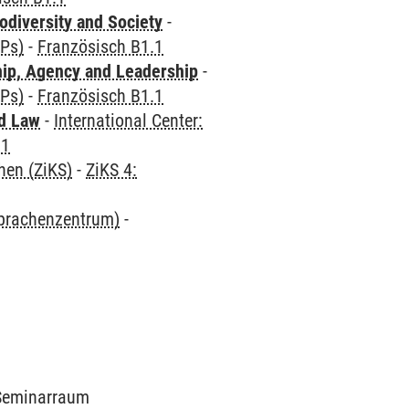
odiversity and Society
-
CPs)
-
Französisch B1.1
hip, Agency and Leadership
-
CPs)
-
Französisch B1.1
nd Law
-
International Center:
.1
hen (ZiKS)
-
ZiKS 4:
Sprachenzentrum)
-
9 Seminarraum