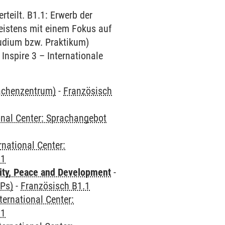
teilt. B1.1: Erwerb der
eistens mit einem Fokus auf
tudium bzw. Praktikum)
Inspire 3 – Internationale
rachenzentrum)
-
Französisch
onal Center: Sprachangebot
rnational Center:
.1
ity, Peace and Development
-
CPs)
-
Französisch B1.1
ternational Center:
.1