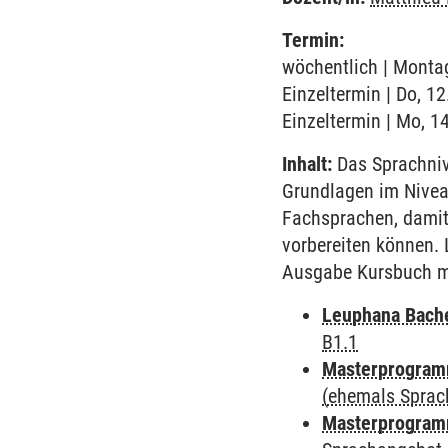
Termin:
wöchentlich | Montag
Einzeltermin | Do, 1
Einzeltermin | Mo, 1
Inhalt:
Das Sprachnive
Grundlagen im Nivea
Fachsprachen, damit
vorbereiten können. 
Ausgabe Kursbuch mi
Leuphana Bach
B1.1
Masterprogramm
(ehemals Sprac
Masterprogramm