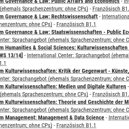
 Governance & Law: Public Affairs and Economics
-
In
(ehemals Sprachenzentrum; ohne CPs)
-
Französisch B1
m Governance & Law: Rechtswissenschaft
-
Internation
henzentrum; ohne CPs)
-
Französisch B1.1
 Governance & Law: Staatswissenschaften - Public Eco
Center: Sprachangebot (ehemals Sprachenzentrum; ohne 
 Humanities & Social Sciences: Kulturwissenschaften -
WS 13/14]
-
International Center: Sprachangebot (ehem
1.1
 Kulturwissenschaften: Kritik der Gegenwart - Künste,
Center: Sprachangebot (ehemals Sprachenzentrum; ohne 
 Kulturwissenschaften: Medien und Digitale Kulturen
(ehemals Sprachenzentrum; ohne CPs)
-
Französisch B1
 Kulturwissenschaften: Theorie und Geschichte der M
Center: Sprachangebot (ehemals Sprachenzentrum; ohne 
m Management: Management & Data Science
-
Internat
henzentrum; ohne CPs)
-
Französisch B1.1