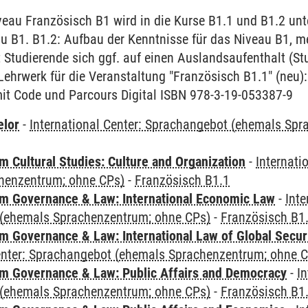
au Französisch B1 wird in die Kurse B1.1 und B1.2 unter
u B1. B1.2: Aufbau der Kenntnisse für das Niveau B1, m
 Studierende sich ggf. auf einen Auslandsaufenthalt (S
Lehrwerk für die Veranstaltung "Französisch B1.1" (neu): 
t Code und Parcours Digital ISBN 978-3-19-053387-9
elor
-
International Center: Sprachangebot (ehemals Sp
 Cultural Studies: Culture and Organization
-
Internati
henzentrum; ohne CPs)
-
Französisch B1.1
 Governance & Law: International Economic Law
-
Inte
(ehemals Sprachenzentrum; ohne CPs)
-
Französisch B1
 Governance & Law: International Law of Global Secur
Center: Sprachangebot (ehemals Sprachenzentrum; ohne 
 Governance & Law: Public Affairs and Democracy
-
In
(ehemals Sprachenzentrum; ohne CPs)
-
Französisch B1