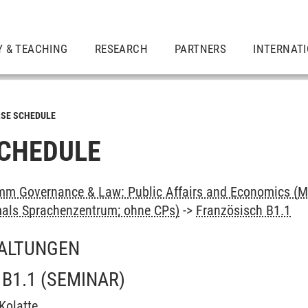
Y & TEACHING
RESEARCH
PARTNERS
INTERNAT
SE SCHEDULE
CHEDULE
m Governance & Law: Public Affairs and Economics (M
als Sprachenzentrum; ohne CPs)
->
Französisch B1.1
ALTUNGEN
B1.1
(SEMINAR)
Kolatte