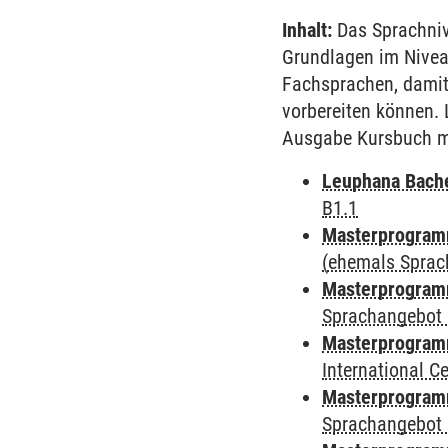
Inhalt:
Das Sprachnive
Grundlagen im Nivea
Fachsprachen, damit
vorbereiten können. 
Ausgabe Kursbuch mi
Leuphana Bach
B1.1
Masterprogramm
(ehemals Sprac
Masterprogramm
Sprachangebot 
Masterprogramm
International 
Masterprogramm
Sprachangebot 