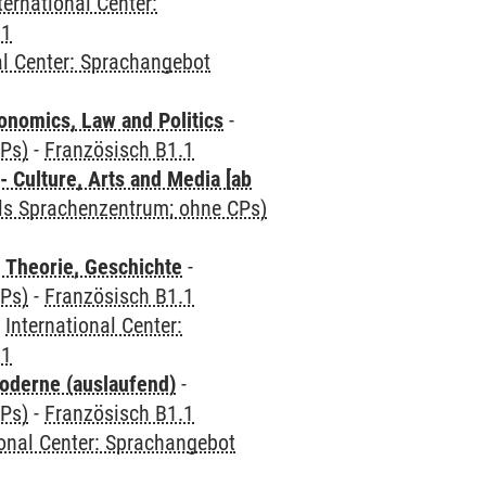
ternational Center:
.1
al Center: Sprachangebot
nomics, Law and Politics
-
CPs)
-
Französisch B1.1
 Culture, Arts and Media [ab
als Sprachenzentrum; ohne CPs)
 Theorie, Geschichte
-
CPs)
-
Französisch B1.1
-
International Center:
.1
oderne (auslaufend)
-
CPs)
-
Französisch B1.1
ional Center: Sprachangebot