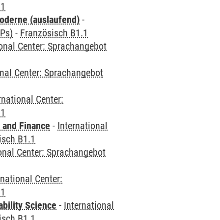
.1
oderne (auslaufend)
-
CPs)
-
Französisch B1.1
ional Center: Sprachangebot
onal Center: Sprachangebot
rnational Center:
.1
 and Finance
-
International
isch B1.1
ional Center: Sprachangebot
rnational Center:
.1
bility Science
-
International
isch B1.1