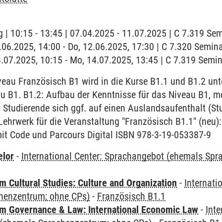
 | 10:15 - 13:45 | 07.04.2025 - 11.07.2025 | C 7.319 Se
2.06.2025, 14:00 - Do, 12.06.2025, 17:30 | C 7.320 Semi
4.07.2025, 10:15 - Mo, 14.07.2025, 13:45 | C 7.319 Semi
au Französisch B1 wird in die Kurse B1.1 und B1.2 unter
u B1. B1.2: Aufbau der Kenntnisse für das Niveau B1, m
 Studierende sich ggf. auf einen Auslandsaufenthalt (S
Lehrwerk für die Veranstaltung "Französisch B1.1" (neu): 
t Code und Parcours Digital ISBN 978-3-19-053387-9
elor
-
International Center: Sprachangebot (ehemals Sp
 Cultural Studies: Culture and Organization
-
Internati
henzentrum; ohne CPs)
-
Französisch B1.1
 Governance & Law: International Economic Law
-
Inte