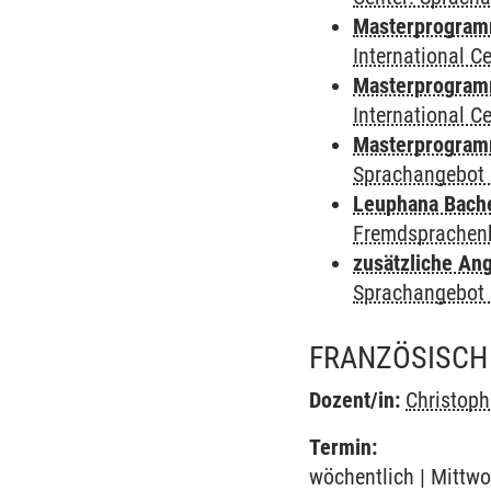
Masterprogramm 
International 
Masterprogramm
International 
Masterprogramm
Sprachangebot 
Leuphana Bach
Fremdsprachen
zusätzliche An
Sprachangebot 
FRANZÖSISCH 
Dozent/in:
Christop
Termin:
wöchentlich | Mittwo