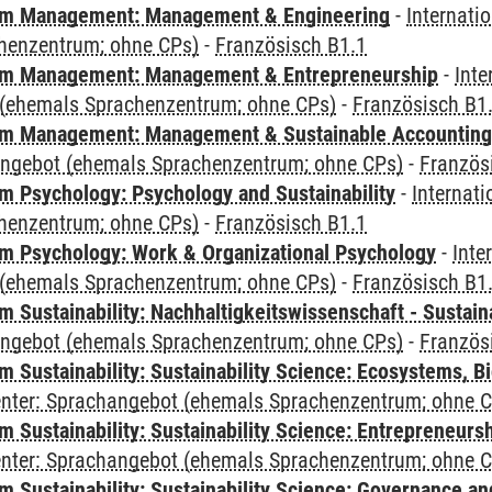
m Management: Management & Engineering
-
Internati
henzentrum; ohne CPs)
-
Französisch B1.1
m Management: Management & Entrepreneurship
-
Inte
(ehemals Sprachenzentrum; ohne CPs)
-
Französisch B1
m Management: Management & Sustainable Accounting
angebot (ehemals Sprachenzentrum; ohne CPs)
-
Französ
 Psychology: Psychology and Sustainability
-
Internat
henzentrum; ohne CPs)
-
Französisch B1.1
 Psychology: Work & Organizational Psychology
-
Inte
(ehemals Sprachenzentrum; ohne CPs)
-
Französisch B1
Sustainability: Nachhaltigkeitswissenschaft - Sustaina
angebot (ehemals Sprachenzentrum; ohne CPs)
-
Französ
Sustainability: Sustainability Science: Ecosystems, Bi
Center: Sprachangebot (ehemals Sprachenzentrum; ohne 
 Sustainability: Sustainability Science: Entrepreneurs
Center: Sprachangebot (ehemals Sprachenzentrum; ohne 
 Sustainability: Sustainability Science: Governance a